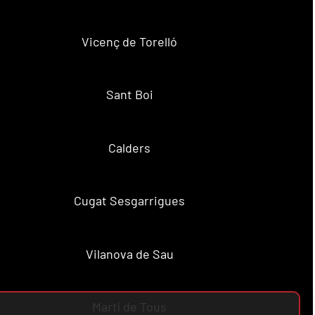
Vicenç de Torelló
Sant Boi
Calders
Cugat Sesgarrigues
Vilanova de Sau
Martí de Tous