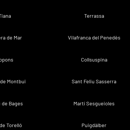
Tiana
Terrassa
ra de Mar
Vilafranca del Penedès
opons
Collsuspina
 de Montbui
Sant Feliu Sasserra
 de Bages
Martí Sesgueioles
de Torelló
Puigdàlber