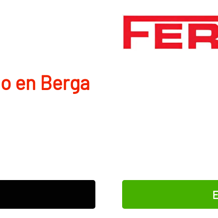
io en Berga
E