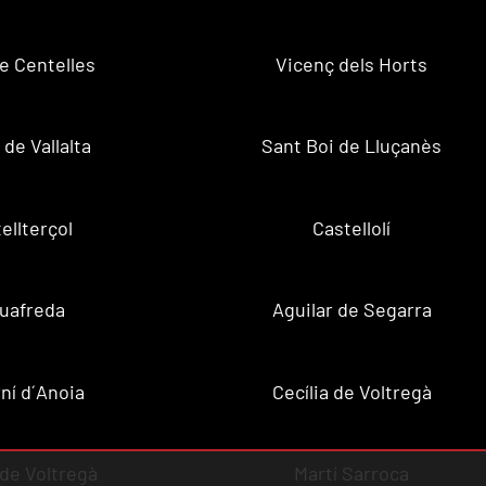
de Centelles
Vicenç dels Horts
 de Vallalta
Sant Boi de Lluçanès
ellterçol
Castellolí
uafreda
Aguilar de Segarra
ní d´Anoia
Cecília de Voltregà
 de Voltregà
Martí Sarroca