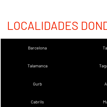
LOCALIDADES DON
Barcelona
Ta
Talamanca
Tag
Gurb
A
Cabrils
M