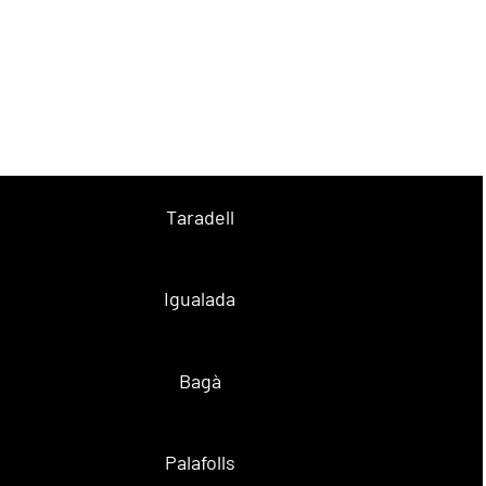
Taradell
Igualada
Bagà
Palafolls