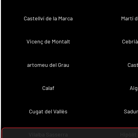
Castellví de la Marca
Martí 
Vicenç de Montalt
Cebrià
artomeu del Grau
Cast
Calaf
Aig
Cugat del Vallès
Sadur
Vilalba Sasserra
Hipòlit