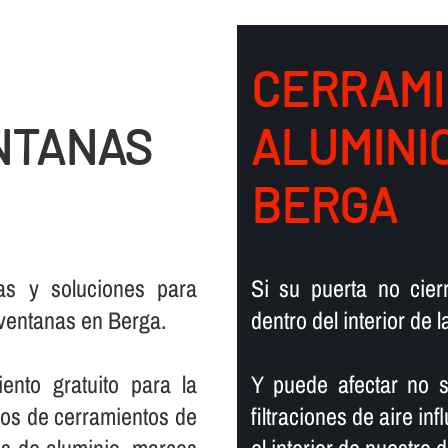
CERRAMI
NTANAS
ALUMINI
BERGA
vas y soluciones para
Si su puerta no cier
ventanas en Berga.
dentro del interior de 
ento gratuito para la
Y puede afectar no s
ipos de cerramientos de
filtraciones de aire in