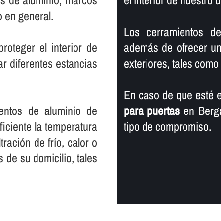
as de aluminio, marcos
el interior de nuestro d
o en general.
Los cerramientos de
oteger el interior de
además de ofrecer un 
ar diferentes estancias
exteriores, tales como ll
En caso de que esté e
ientos de aluminio de
para puertas
en Berga
iciente la temperatura
tipo de compromiso.
ltración de frí­o, calor o
s de su domicilio, tales