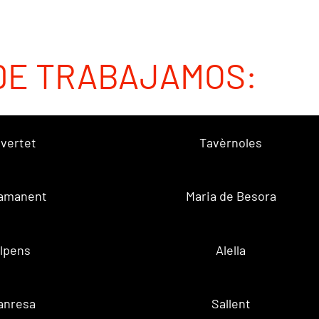
DE TRABAJAMOS:
vertet
Tavèrnoles
amanent
Maria de Besora
lpens
Alella
anresa
Sallent