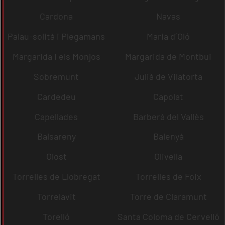
Cardona
Navas
Palau-solità i Plegamans
Maria d´Oló
Margarida i els Monjos
Margarida de Montbui
Sobremunt
Julià de Vilatorta
Cardedeu
Capolat
Capellades
Barberà del Vallès
Balsareny
Balenyà
Olost
Olivella
Torrelles de Llobregat
Torrelles de Foix
Torrelavit
Torre de Claramunt
Torelló
Santa Coloma de Cervelló