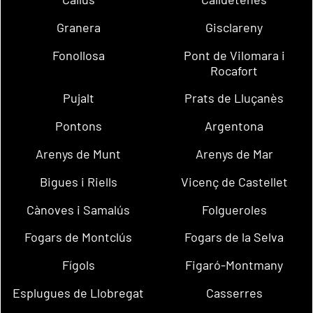
Granera
Gisclareny
Fonollosa
Pont de Vilomara i
Rocafort
Pujalt
Prats de Lluçanès
Pontons
Argentona
Arenys de Munt
Arenys de Mar
Bigues i Riells
Vicenç de Castellet
Cànoves i Samalús
Folgueroles
Fogars de Montclús
Fogars de la Selva
Fígols
Figaró-Montmany
Esplugues de Llobregat
Casserres