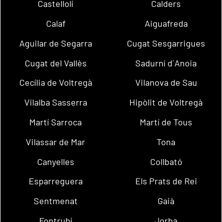
Castellolí
Calders
Calaf
Aiguafreda
Aguilar de Segarra
Cugat Sesgarrigues
Cugat del Vallès
Sadurní d´Anoia
Cecília de Voltregà
Vilanova de Sau
Vilalba Sasserra
Hipòlit de Voltregà
Martí Sarroca
Martí de Tous
Vilassar de Mar
Tona
Canyelles
Collbató
Esparreguera
Els Prats de Rei
Sentmenat
Gaià
Fontrubí
Jorba