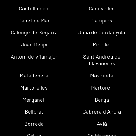
Castellbisbal
Canovelles
Canet de Mar
Campins
Calonge de Segarra
Julià de Cerdanyola
Joan Despí
Ripollet
Antoni de Vilamajor
Sant Andreu de
Llavaneres
Matadepera
Masquefa
Martorelles
Martorell
Marganell
Berga
Bellprat
Cabrera d´Anoia
Borredà
Avià
Callús
Calldetenes