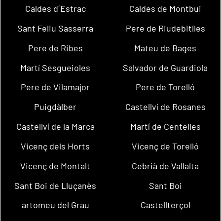
Caldes d´Estrac
Caldes de Montbui
Sant Feliu Sasserra
Pere de Riudebitlles
Pere de Ribes
Mateu de Bages
Martí Sesgueioles
Salvador de Guardiola
Pere de Vilamajor
Pere de Torelló
Puigdàlber
Castellví de Rosanes
Castellví de la Marca
Martí de Centelles
Vicenç dels Horts
Vicenç de Torelló
Vicenç de Montalt
Cebrià de Vallalta
Sant Boi de Lluçanès
Sant Boi
artomeu del Grau
Castellterçol