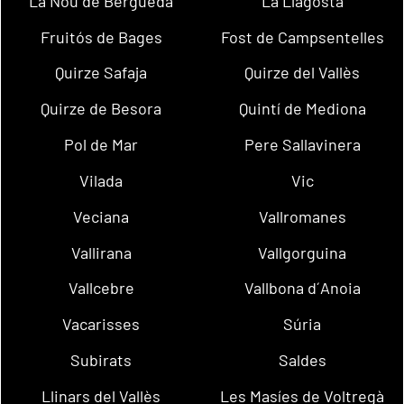
La Nou de Berguedà
La Llagosta
Fruitós de Bages
Fost de Campsentelles
Quirze Safaja
Quirze del Vallès
Quirze de Besora
Quintí de Mediona
Pol de Mar
Pere Sallavinera
Vilada
Vic
Veciana
Vallromanes
Vallirana
Vallgorguina
Vallcebre
Vallbona d´Anoia
Vacarisses
Súria
Subirats
Saldes
Llinars del Vallès
Les Masíes de Voltregà