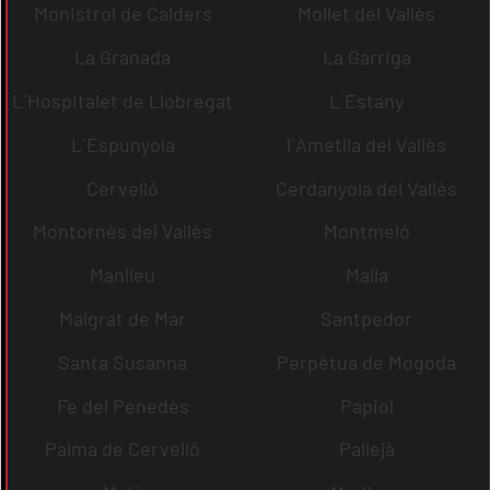
Monistrol de Calders
Mollet del Vallès
La Granada
La Garriga
L´Hospitalet de Llobregat
L´Estany
L´Espunyola
l´Ametlla del Vallès
Cervelló
Cerdanyola del Vallès
Montornès del Vallès
Montmeló
Manlleu
Malla
Malgrat de Mar
Santpedor
Santa Susanna
Perpètua de Mogoda
Fe del Penedès
Papiol
Palma de Cervelló
Pallejà