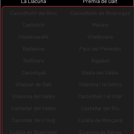
La Llacuna
Premià de Dalt
Castellfullit del Boix
Castellfollit de Riubregós
Castellcir
Mataró
Viladecavalls
Viladecans
Badalona
Pacs del Penedès
Rellinars
Rajadell
Castellgalí
Badia del Vallès
Vilassar de Dalt
Vilanova i la Geltrú
Vilanova del Vallès
Castellbell i el Vilar
Castellar del Vallès
Castellar del Riu
Castellar de n´Hug
Eulàlia de Ronçana
Eulàlia de Riuprimer
Eugènia de Berga