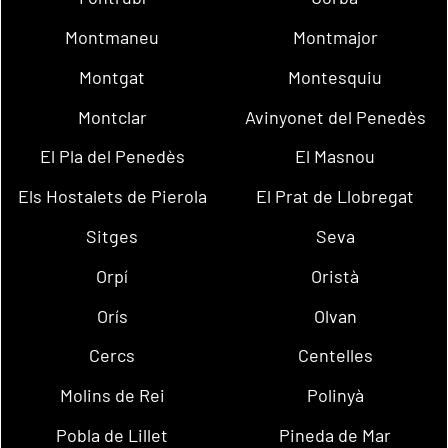
Montmaneu
Montmajor
Montgat
Montesquiu
Montclar
Avinyonet del Penedès
El Pla del Penedès
El Masnou
Els Hostalets de Pierola
El Prat de Llobregat
Sitges
Seva
Orpí
Oristà
Orís
Olvan
Cercs
Centelles
Molins de Rei
Polinyà
Pobla de Lillet
Pineda de Mar