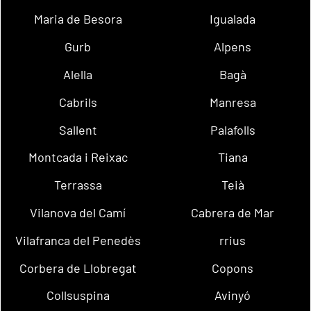
Maria de Besora
Igualada
Gurb
Alpens
Alella
Bagà
Cabrils
Manresa
Sallent
Palafolls
Montcada i Reixac
Tiana
Terrassa
Teià
Vilanova del Camí
Cabrera de Mar
Vilafranca del Penedès
rrius
Corbera de Llobregat
Copons
Collsuspina
Avinyó