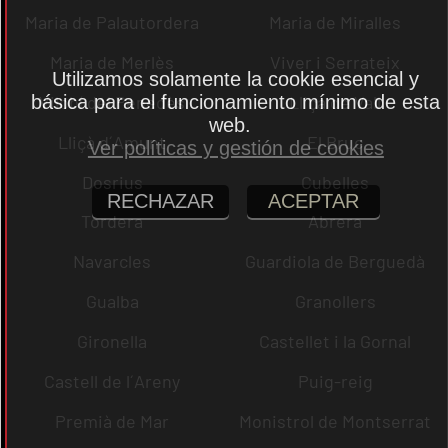
Maria de Palautordera
Maria de Miralles
Maria de Merlès
Viver i Serrateix
Utilizamos solamente la cookie esencial y
básica para el funcionamiento mínimo de esta
Vilobí del Penedès
Lliçà de Vall
web.
Lliçà d´Amunt
El Bruc
Ver políticas y gestión de cookies
Dosrius
Cubelles
RECHAZAR
ACEPTAR
Tordera
Abrera
Navarcles
Guardiola de Berguedà
Gualba
Granollers
Gironella
Castellet i la Gornal
Castell de l´Areny
Puig-reig
Premià de Mar
Monistrol de Montserrat