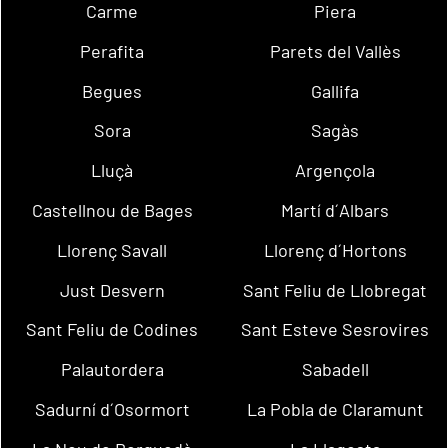
Carme
Piera
Perafita
Parets del Vallès
Begues
Gallifa
Sora
Sagàs
Lluçà
Argençola
Castellnou de Bages
Martí d´Albars
Llorenç Savall
Llorenç d´Hortons
Just Desvern
Sant Feliu de Llobregat
Sant Feliu de Codines
Sant Esteve Sesrovires
Palautordera
Sabadell
Sadurní d´Osormort
La Pobla de Claramunt