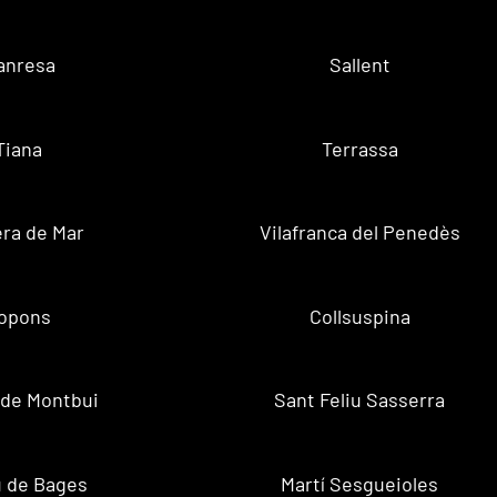
anresa
Sallent
Tiana
Terrassa
ra de Mar
Vilafranca del Penedès
opons
Collsuspina
 de Montbui
Sant Feliu Sasserra
 de Bages
Martí Sesgueioles