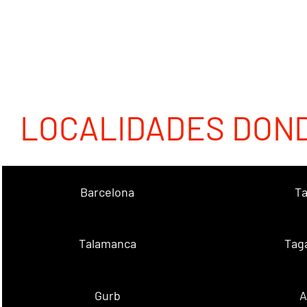
LOCALIDADES DON
Barcelona
Ta
Talamanca
Tag
Gurb
A