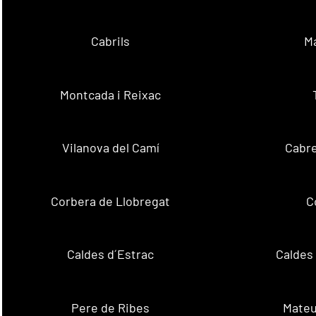
Cabrils
M
Montcada i Reixac
Vilanova del Camí
Cabre
Corbera de Llobregat
C
Caldes d´Estrac
Caldes
Pere de Ribes
Mateu