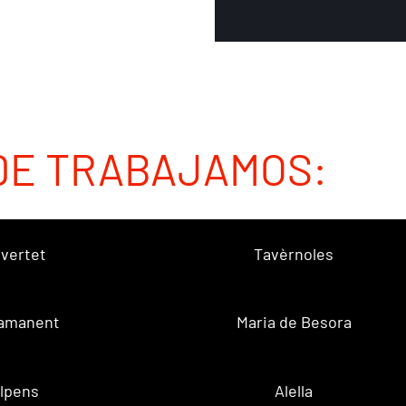
DE TRABAJAMOS:
vertet
Tavèrnoles
amanent
Maria de Besora
lpens
Alella