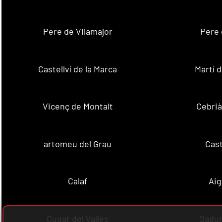
Pere de Vilamajor
Pere 
Castellví de la Marca
Martí 
Vicenç de Montalt
Cebrià
artomeu del Grau
Cast
Calaf
Aig
Cugat del Vallès
Sadur