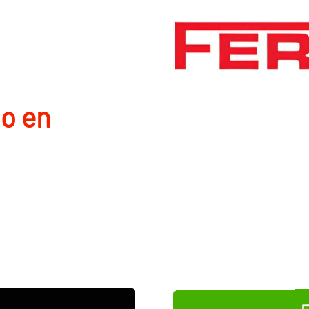
io en
E