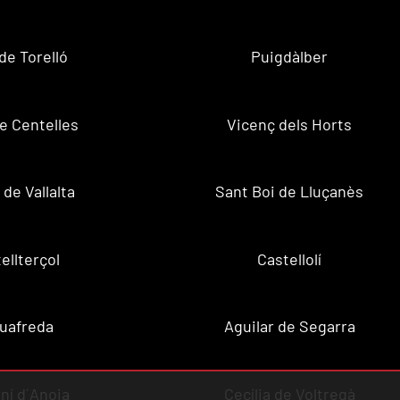
de Torelló
Puigdàlber
de Centelles
Vicenç dels Horts
 de Vallalta
Sant Boi de Lluçanès
ellterçol
Castellolí
uafreda
Aguilar de Segarra
ní d´Anoia
Cecília de Voltregà