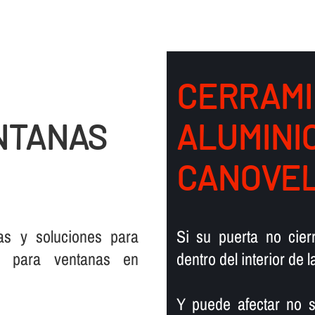
CERRAMI
NTANAS
ALUMINI
CANOVE
vas y soluciones para
Si su puerta no cier
o
para ventanas en
dentro del interior de 
Y puede afectar no s