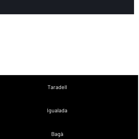
Taradell
Igualada
Bagà