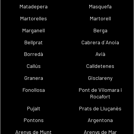
Matadepera
Masquefa
Martorelles
Martorell
Marganell
Berga
Bellprat
Cabrera d´Anoia
Borredà
Avià
Callús
Calldetenes
Granera
Gisclareny
Fonollosa
Pont de Vilomara i
Rocafort
Pujalt
Prats de Lluçanès
Pontons
Argentona
Arenys de Munt
Arenys de Mar