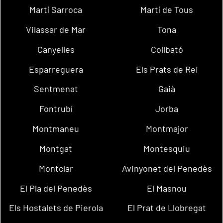
Martí Sarroca
Martí de Tous
Vilassar de Mar
Tona
Canyelles
Collbató
Esparreguera
Els Prats de Rei
Sentmenat
Gaià
Fontrubí
Jorba
Montmaneu
Montmajor
Montgat
Montesquiu
Montclar
Avinyonet del Penedès
El Pla del Penedès
El Masnou
Els Hostalets de Pierola
El Prat de Llobregat