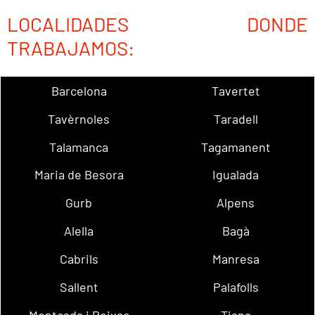
LOCALIDADES DONDE
TRABAJAMOS:
Barcelona
Tavertet
Tavèrnoles
Taradell
Talamanca
Tagamanent
Maria de Besora
Igualada
Gurb
Alpens
Alella
Bagà
Cabrils
Manresa
Sallent
Palafolls
Montcada i Reixac
Tiana