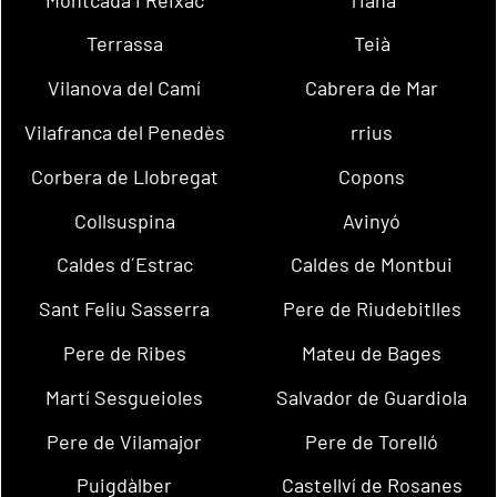
Terrassa
Teià
Vilanova del Camí
Cabrera de Mar
Vilafranca del Penedès
rrius
Corbera de Llobregat
Copons
Collsuspina
Avinyó
Caldes d´Estrac
Caldes de Montbui
Sant Feliu Sasserra
Pere de Riudebitlles
Pere de Ribes
Mateu de Bages
Martí Sesgueioles
Salvador de Guardiola
Pere de Vilamajor
Pere de Torelló
Puigdàlber
Castellví de Rosanes