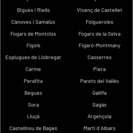
Bigues i Riells
Vicenç de Castellet
Cànoves i Samalús
Folgueroles
Fogars de Montclús
Fogars de la Selva
Fígols
Figaró-Montmany
Esplugues de Llobregat
Casserres
Carme
Piera
Perafita
Parets del Vallès
Begues
Gallifa
Sora
Sagàs
Lluçà
Argençola
Castellnou de Bages
Martí d´Albars