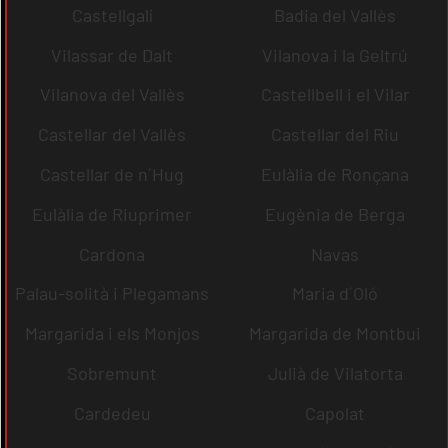
Castellgalí
Badia del Vallès
Vilassar de Dalt
Vilanova i la Geltrú
Vilanova del Vallès
Castellbell i el Vilar
Castellar del Vallès
Castellar del Riu
Castellar de n´Hug
Eulàlia de Ronçana
Eulàlia de Riuprimer
Eugènia de Berga
Cardona
Navas
Palau-solità i Plegamans
Maria d´Oló
Margarida i els Monjos
Margarida de Montbui
Sobremunt
Julià de Vilatorta
Cardedeu
Capolat