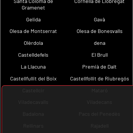
Santa Coloma de
Cornellà de Llobregat
Gramenet
Gelida
Gavà
Olesa de Montserrat
Olesa de Bonesvalls
Olèrdola
dena
Castelldefels
El Brull
La Llacuna
Premià de Dalt
Castellfullit del Boix
Castellfollit de Riubregós
Castellcir
Mataró
Viladecavalls
Viladecans
Badalona
Pacs del Penedès
Rellinars
Rajadell