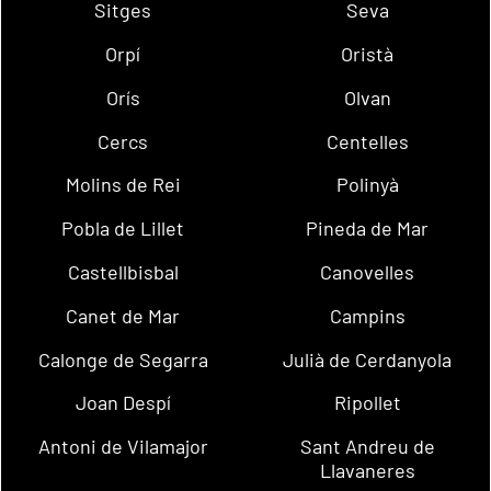
Sitges
Seva
Orpí
Oristà
Orís
Olvan
Cercs
Centelles
Molins de Rei
Polinyà
Pobla de Lillet
Pineda de Mar
Castellbisbal
Canovelles
Canet de Mar
Campins
Calonge de Segarra
Julià de Cerdanyola
Joan Despí
Ripollet
Antoni de Vilamajor
Sant Andreu de
Llavaneres