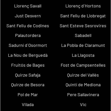
Llorenç Savall
Llorenç d´Hortons
Just Desvern
Sant Feliu de Llobregat
Sant Feliu de Codines
Sant Esteve Sesrovires
Palautordera
Sabadell
Sadurní d´Osormort
La Pobla de Claramunt
La Nou de Berguedà
La Llagosta
Fruitós de Bages
Fost de Campsentelles
Quirze Safaja
Quirze del Vallès
Quirze de Besora
Quintí de Mediona
Pol de Mar
Pere Sallavinera
Vilada
Vic