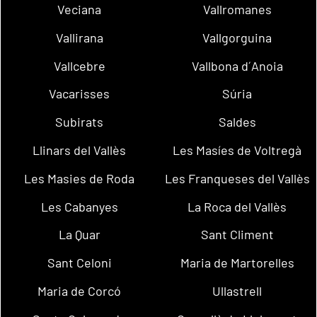
Veciana
Vallromanes
Vallirana
Vallgorguina
Vallcebre
Vallbona d´Anoia
Vacarisses
Súria
Subirats
Saldes
Llinars del Vallès
Les Masíes de Voltregà
Les Masies de Roda
Les Franqueses del Vallès
Les Cabanyes
La Roca del Vallès
La Quar
Sant Climent
Sant Celoni
Maria de Martorelles
Maria de Corcó
Ullastrell