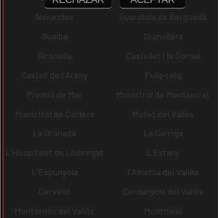
Navarcles
Guardiola de Berguedà
Gualba
Granollers
Gironella
Castellet i la Gornal
Castell de l´Areny
Puig-reig
Premià de Mar
Monistrol de Montserrat
Monistrol de Calders
Mollet del Vallès
La Granada
La Garriga
L´Hospitalet de Llobregat
L´Estany
L´Espunyola
l´Ametlla del Vallès
Cervelló
Cerdanyola del Vallès
Montornès del Vallès
Montmeló