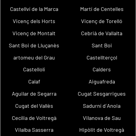
Castellví de la Marca
Martí de Centelles
Vicenç dels Horts
Vicenç de Torelló
Vicenç de Montalt
Cebrià de Vallalta
Sant Boi de Lluçanès
Sant Boi
artomeu del Grau
Castellterçol
Castellolí
Calders
Calaf
Aiguafreda
Aguilar de Segarra
Cugat Sesgarrigues
Cugat del Vallès
Sadurní d´Anoia
Cecília de Voltregà
Vilanova de Sau
Vilalba Sasserra
Hipòlit de Voltregà