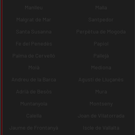
Manlleu
Malla
Malgrat de Mar
Santpedor
Santa Susanna
Perpètua de Mogoda
Fe del Penedès
Papiol
Palma de Cervelló
Pallejà
Moià
Mediona
Andreu de la Barca
Agustí de Lluçanès
Adrià de Besòs
Mura
Muntanyola
Montseny
Calella
Joan de Vilatorrada
Jaume de Frontanyà
Iscle de Vallalta