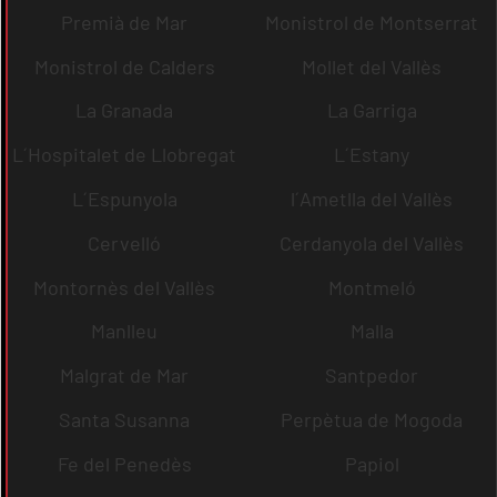
Premià de Mar
Monistrol de Montserrat
Monistrol de Calders
Mollet del Vallès
La Granada
La Garriga
L´Hospitalet de Llobregat
L´Estany
L´Espunyola
l´Ametlla del Vallès
Cervelló
Cerdanyola del Vallès
Montornès del Vallès
Montmeló
Manlleu
Malla
Malgrat de Mar
Santpedor
Santa Susanna
Perpètua de Mogoda
Fe del Penedès
Papiol