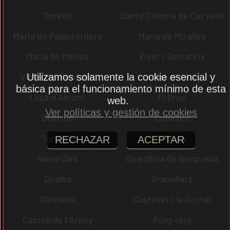
Torelló
Santa Coloma de Cervelló
Maria de Palautordera
Maria de Miralles
Maria de Merlès
Viver i Serrateix
Vilobí del Penedès
Lliçà de Vall
Utilizamos solamente la cookie esencial y
básica para el funcionamiento mínimo de esta
Lliçà d´Amunt
El Bruc
web.
Ver políticas y gestión de cookies
Dosrius
Cubelles
Tordera
Abrera
RECHAZAR
ACEPTAR
Navarcles
Guardiola de Berguedà
Gualba
Granollers
Gironella
Castellet i la Gornal
Castell de l´Areny
Puig-reig