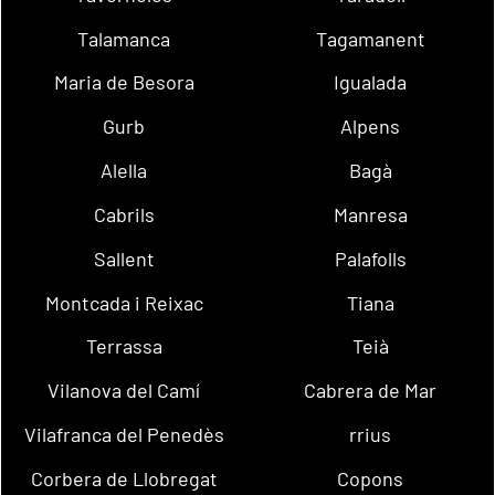
Talamanca
Tagamanent
Maria de Besora
Igualada
Gurb
Alpens
Alella
Bagà
Cabrils
Manresa
Sallent
Palafolls
Montcada i Reixac
Tiana
Terrassa
Teià
Vilanova del Camí
Cabrera de Mar
Vilafranca del Penedès
rrius
Corbera de Llobregat
Copons