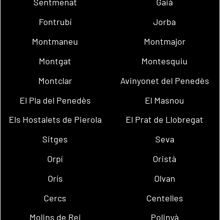
Sentmenat
Gaià
Fontrubí
Jorba
Montmaneu
Montmajor
Montgat
Montesquiu
Montclar
Avinyonet del Penedès
El Pla del Penedès
El Masnou
Els Hostalets de Pierola
El Prat de Llobregat
Sitges
Seva
Orpí
Oristà
Orís
Olvan
Cercs
Centelles
Molins de Rei
Polinyà