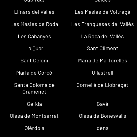
Llinars del Vallès
Les Masíes de Voltregà
Les Masies de Roda
Les Franqueses del Vallès
Les Cabanyes
La Roca del Vallès
La Quar
Sant Climent
Sant Celoni
Maria de Martorelles
Maria de Corcó
Ullastrell
Santa Coloma de
Cornellà de Llobregat
Gramenet
Gelida
Gavà
Olesa de Montserrat
Olesa de Bonesvalls
Olèrdola
dena