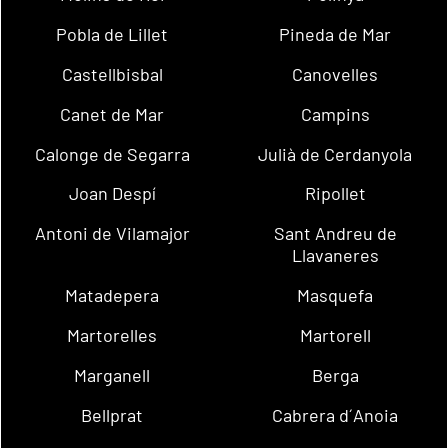
Pobla de Lillet
Pineda de Mar
Castellbisbal
Canovelles
Canet de Mar
Campins
Calonge de Segarra
Julià de Cerdanyola
Joan Despí
Ripollet
Antoni de Vilamajor
Sant Andreu de
Llavaneres
Matadepera
Masquefa
Martorelles
Martorell
Marganell
Berga
Bellprat
Cabrera d´Anoia