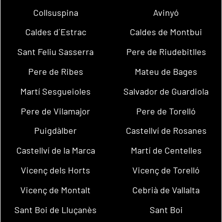
Collsuspina
Avinyó
Caldes d´Estrac
Caldes de Montbui
Sant Feliu Sasserra
Pere de Riudebitlles
Pere de Ribes
Mateu de Bages
Martí Sesgueioles
Salvador de Guardiola
Pere de Vilamajor
Pere de Torelló
Puigdàlber
Castellví de Rosanes
Castellví de la Marca
Martí de Centelles
Vicenç dels Horts
Vicenç de Torelló
Vicenç de Montalt
Cebrià de Vallalta
Sant Boi de Lluçanès
Sant Boi