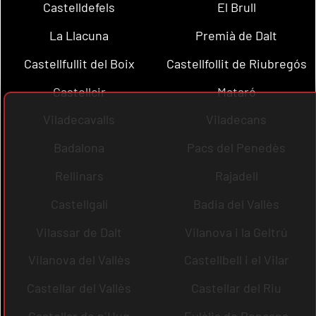
Castelldefels
El Brull
La Llacuna
Premià de Dalt
Castellfullit del Boix
Castellfollit de Riubregós
Castellcir
Mataró
Viladecavalls
Viladecans
Badalona
Pacs del Penedès
Rellinars
Rajadell
Castellgalí
Badia del Vallès
Vilassar de Dalt
Vilanova i la Geltrú
Vilanova del Vallès
Castellbell i el Vilar
Castellar del Vallès
Castellar del Riu