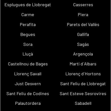
Esplugues de Llobregat
Casserres
Carme
Piera
Perafita
Parets del Vallès
Begues
Gallifa
Sora
Sagàs
Lluçà
Argençola
Castellnou de Bages
Martí d´Albars
Llorenç Savall
Llorenç d´Hortons
Just Desvern
Sant Feliu de Llobregat
Sant Feliu de Codines
Sant Esteve Sesrovires
Palautordera
Sabadell