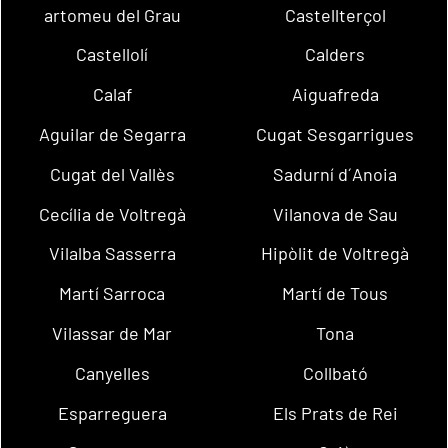
artomeu del Grau
Castellterçol
Castellolí
Calders
Calaf
Aiguafreda
Aguilar de Segarra
Cugat Sesgarrigues
Cugat del Vallès
Sadurní d´Anoia
Cecília de Voltregà
Vilanova de Sau
Vilalba Sasserra
Hipòlit de Voltregà
Martí Sarroca
Martí de Tous
Vilassar de Mar
Tona
Canyelles
Collbató
Esparreguera
Els Prats de Rei