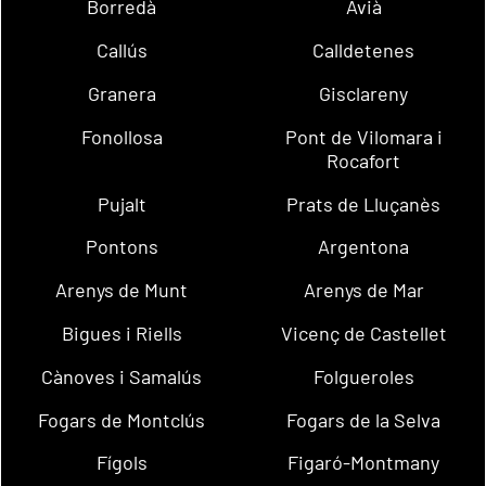
Borredà
Avià
Callús
Calldetenes
Granera
Gisclareny
Fonollosa
Pont de Vilomara i
Rocafort
Pujalt
Prats de Lluçanès
Pontons
Argentona
Arenys de Munt
Arenys de Mar
Bigues i Riells
Vicenç de Castellet
Cànoves i Samalús
Folgueroles
Fogars de Montclús
Fogars de la Selva
Fígols
Figaró-Montmany