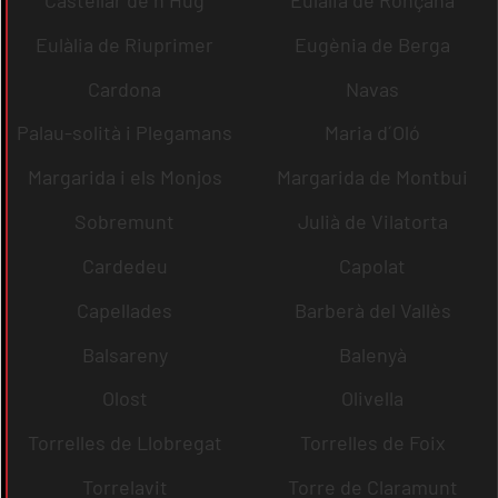
Castellar de n´Hug
Eulàlia de Ronçana
Eulàlia de Riuprimer
Eugènia de Berga
Cardona
Navas
Palau-solità i Plegamans
Maria d´Oló
Margarida i els Monjos
Margarida de Montbui
Sobremunt
Julià de Vilatorta
Cardedeu
Capolat
Capellades
Barberà del Vallès
Balsareny
Balenyà
Olost
Olivella
Torrelles de Llobregat
Torrelles de Foix
Torrelavit
Torre de Claramunt