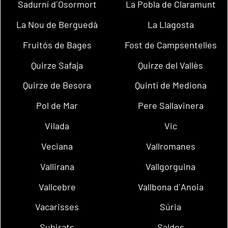
Sadurní d´Osormort
La Pobla de Claramunt
La Nou de Berguedà
La Llagosta
Fruitós de Bages
Fost de Campsentelles
Quirze Safaja
Quirze del Vallès
Quirze de Besora
Quintí de Mediona
Pol de Mar
Pere Sallavinera
Vilada
Vic
Veciana
Vallromanes
Vallirana
Vallgorguina
Vallcebre
Vallbona d´Anoia
Vacarisses
Súria
Subirats
Saldes