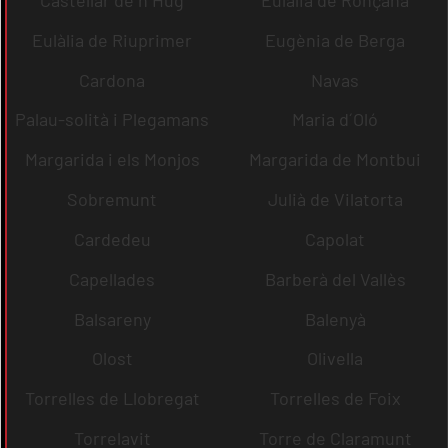
Castellar de n´Hug
Eulàlia de Ronçana
Eulàlia de Riuprimer
Eugènia de Berga
Cardona
Navas
Palau-solità i Plegamans
Maria d´Oló
Margarida i els Monjos
Margarida de Montbui
Sobremunt
Julià de Vilatorta
Cardedeu
Capolat
Capellades
Barberà del Vallès
Balsareny
Balenyà
Olost
Olivella
Torrelles de Llobregat
Torrelles de Foix
Torrelavit
Torre de Claramunt