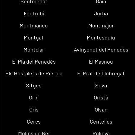
Sentmenat
Gaià
Fontrubí
Jorba
Montmaneu
Montmajor
Montgat
Montesquiu
Montclar
Avinyonet del Penedès
El Pla del Penedès
El Masnou
Els Hostalets de Pierola
El Prat de Llobregat
Sitges
Seva
Orpí
Oristà
Orís
Olvan
Cercs
Centelles
Molins de Rei
Polinyà