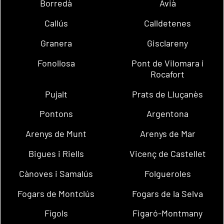
Borredà
Avià
Callús
Calldetenes
Granera
Gisclareny
Fonollosa
Pont de Vilomara i
Rocafort
Pujalt
Prats de Lluçanès
Pontons
Argentona
Arenys de Munt
Arenys de Mar
Bigues i Riells
Vicenç de Castellet
Cànoves i Samalús
Folgueroles
Fogars de Montclús
Fogars de la Selva
Fígols
Figaró-Montmany