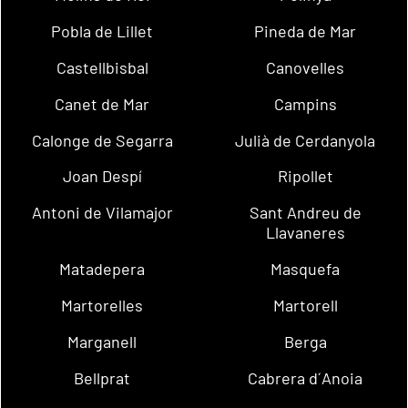
Pobla de Lillet
Pineda de Mar
Castellbisbal
Canovelles
Canet de Mar
Campins
Calonge de Segarra
Julià de Cerdanyola
Joan Despí
Ripollet
Antoni de Vilamajor
Sant Andreu de
Llavaneres
Matadepera
Masquefa
Martorelles
Martorell
Marganell
Berga
Bellprat
Cabrera d´Anoia