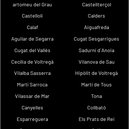
artomeu del Grau
Castellterçol
Castellolí
Calders
Calaf
Aiguafreda
Aguilar de Segarra
Cugat Sesgarrigues
Cugat del Vallès
Sadurní d´Anoia
Cecília de Voltregà
Vilanova de Sau
Vilalba Sasserra
Hipòlit de Voltregà
Martí Sarroca
Martí de Tous
Vilassar de Mar
Tona
Canyelles
Collbató
Esparreguera
Els Prats de Rei