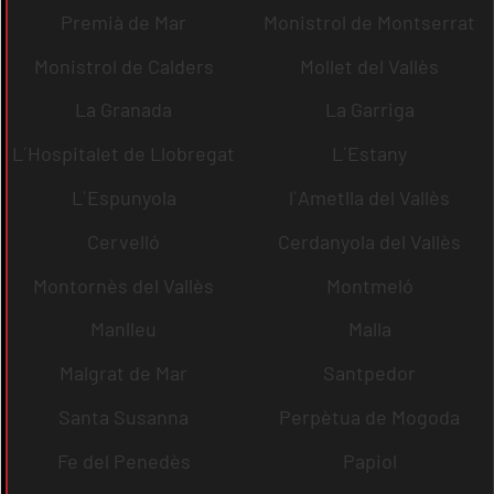
Premià de Mar
Monistrol de Montserrat
Monistrol de Calders
Mollet del Vallès
La Granada
La Garriga
L´Hospitalet de Llobregat
L´Estany
L´Espunyola
l´Ametlla del Vallès
Cervelló
Cerdanyola del Vallès
Montornès del Vallès
Montmeló
Manlleu
Malla
Malgrat de Mar
Santpedor
Santa Susanna
Perpètua de Mogoda
Fe del Penedès
Papiol