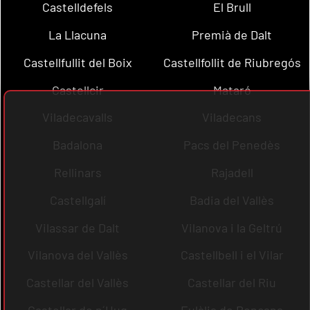
Castelldefels
El Brull
La Llacuna
Premià de Dalt
Castellfullit del Boix
Castellfollit de Riubregós
Castellcir
Mataró
Viladecavalls
Viladecans
Badalona
Pacs del Penedès
Rellinars
Rajadell
Castellgalí
Badia del Vallès
Vilassar de Dalt
Vilanova i la Geltrú
Vilanova del Vallès
Castellbell i el Vilar
Castellar del Vallès
Castellar del Riu