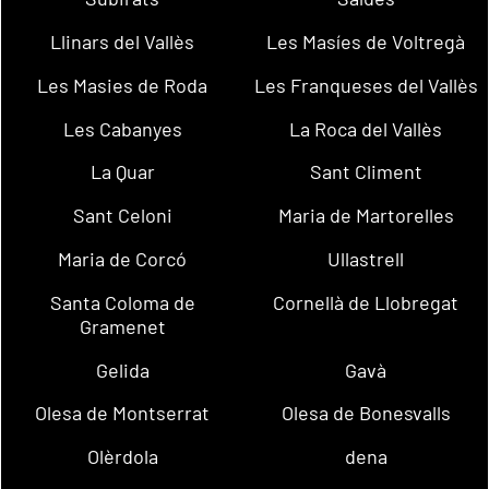
Llinars del Vallès
Les Masíes de Voltregà
Les Masies de Roda
Les Franqueses del Vallès
Les Cabanyes
La Roca del Vallès
La Quar
Sant Climent
Sant Celoni
Maria de Martorelles
Maria de Corcó
Ullastrell
Santa Coloma de
Cornellà de Llobregat
Gramenet
Gelida
Gavà
Olesa de Montserrat
Olesa de Bonesvalls
Olèrdola
dena