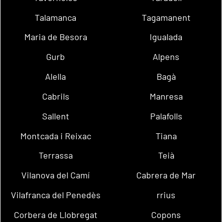
Talamanca
Tagamanent
Maria de Besora
Igualada
Gurb
Alpens
Alella
Bagà
Cabrils
Manresa
Sallent
Palafolls
Montcada i Reixac
Tiana
Terrassa
Teià
Vilanova del Camí
Cabrera de Mar
Vilafranca del Penedès
rrius
Corbera de Llobregat
Copons