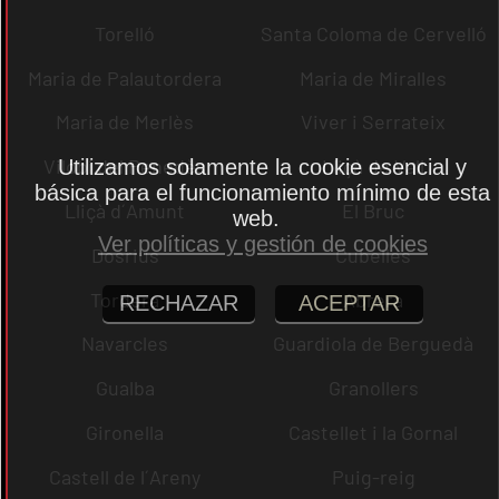
Torelló
Santa Coloma de Cervelló
Maria de Palautordera
Maria de Miralles
Maria de Merlès
Viver i Serrateix
Vilobí del Penedès
Lliçà de Vall
Utilizamos solamente la cookie esencial y
básica para el funcionamiento mínimo de esta
Lliçà d´Amunt
El Bruc
web.
Ver políticas y gestión de cookies
Dosrius
Cubelles
Tordera
Abrera
RECHAZAR
ACEPTAR
Navarcles
Guardiola de Berguedà
Gualba
Granollers
Gironella
Castellet i la Gornal
Castell de l´Areny
Puig-reig