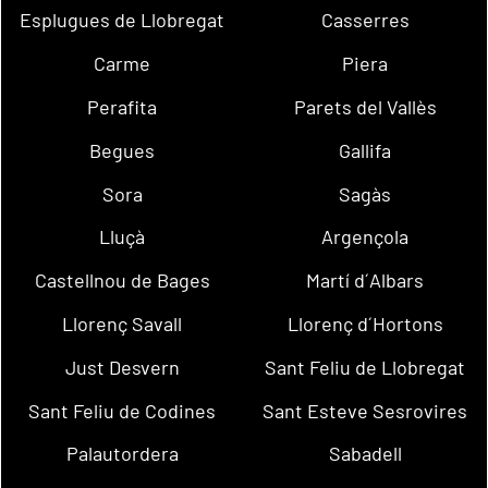
Esplugues de Llobregat
Casserres
Carme
Piera
Perafita
Parets del Vallès
Begues
Gallifa
Sora
Sagàs
Lluçà
Argençola
Castellnou de Bages
Martí d´Albars
Llorenç Savall
Llorenç d´Hortons
Just Desvern
Sant Feliu de Llobregat
Sant Feliu de Codines
Sant Esteve Sesrovires
Palautordera
Sabadell