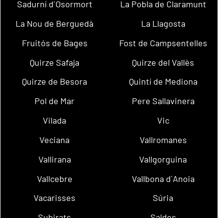
Sadurní d´Osormort
La Pobla de Claramunt
La Nou de Berguedà
La Llagosta
Fruitós de Bages
Fost de Campsentelles
Quirze Safaja
Quirze del Vallès
Quirze de Besora
Quintí de Mediona
Pol de Mar
Pere Sallavinera
Vilada
Vic
Veciana
Vallromanes
Vallirana
Vallgorguina
Vallcebre
Vallbona d´Anoia
Vacarisses
Súria
Subirats
Saldes