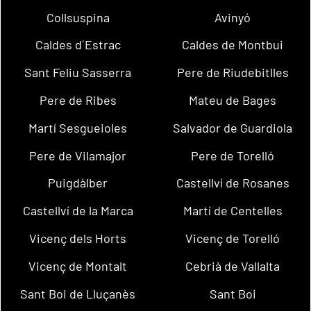
Collsuspina
Avinyó
Caldes d´Estrac
Caldes de Montbui
Sant Feliu Sasserra
Pere de Riudebitlles
Pere de Ribes
Mateu de Bages
Martí Sesgueioles
Salvador de Guardiola
Pere de Vilamajor
Pere de Torelló
Puigdàlber
Castellví de Rosanes
Castellví de la Marca
Martí de Centelles
Vicenç dels Horts
Vicenç de Torelló
Vicenç de Montalt
Cebrià de Vallalta
Sant Boi de Lluçanès
Sant Boi