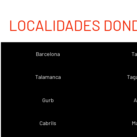
LOCALIDADES DON
Barcelona
Ta
Talamanca
Tag
Gurb
A
Cabrils
M