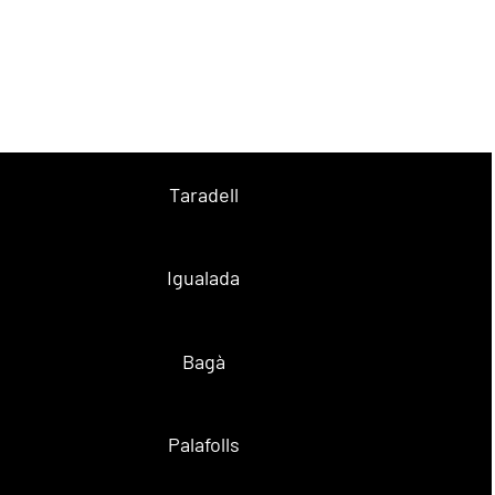
Taradell
Igualada
Bagà
Palafolls