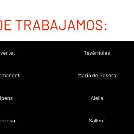
DE TRABAJAMOS:
vertet
Tavèrnoles
amanent
Maria de Besora
lpens
Alella
anresa
Sallent