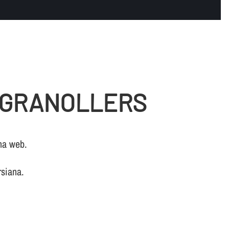
N GRANOLLERS
ina web.
rsiana.