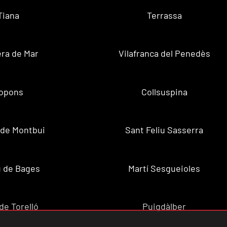
Tiana
Terrassa
ra de Mar
Vilafranca del Penedès
opons
Collsuspina
 de Montbui
Sant Feliu Sasserra
 de Bages
Martí Sesgueioles
de Torelló
Puigdàlber