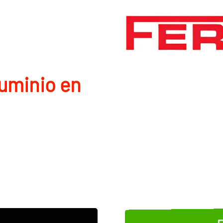
luminio en
E