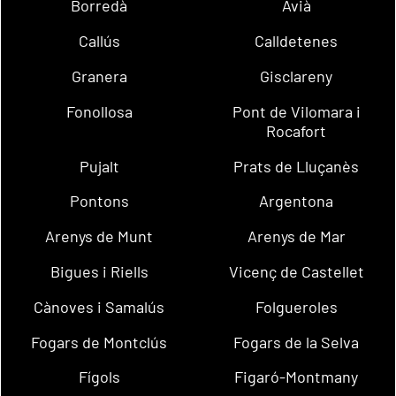
Borredà
Avià
Callús
Calldetenes
Granera
Gisclareny
Fonollosa
Pont de Vilomara i
Rocafort
Pujalt
Prats de Lluçanès
Pontons
Argentona
Arenys de Munt
Arenys de Mar
Bigues i Riells
Vicenç de Castellet
Cànoves i Samalús
Folgueroles
Fogars de Montclús
Fogars de la Selva
Fígols
Figaró-Montmany