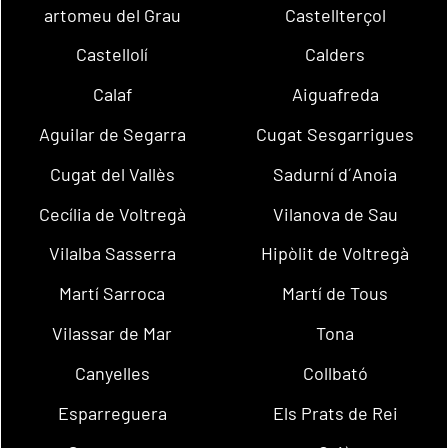
artomeu del Grau
Castellterçol
Castellolí
Calders
Calaf
Aiguafreda
Aguilar de Segarra
Cugat Sesgarrigues
Cugat del Vallès
Sadurní d´Anoia
Cecília de Voltregà
Vilanova de Sau
Vilalba Sasserra
Hipòlit de Voltregà
Martí Sarroca
Martí de Tous
Vilassar de Mar
Tona
Canyelles
Collbató
Esparreguera
Els Prats de Rei