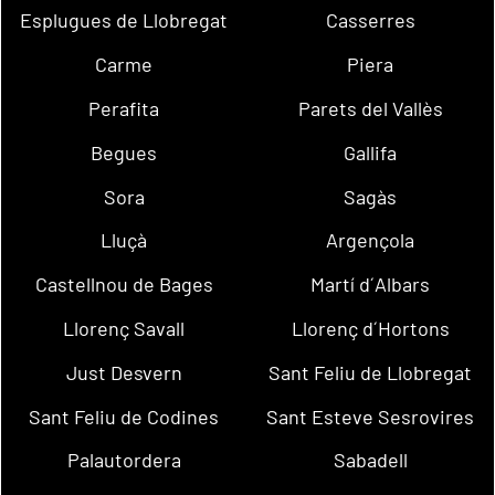
Esplugues de Llobregat
Casserres
Carme
Piera
Perafita
Parets del Vallès
Begues
Gallifa
Sora
Sagàs
Lluçà
Argençola
Castellnou de Bages
Martí d´Albars
Llorenç Savall
Llorenç d´Hortons
Just Desvern
Sant Feliu de Llobregat
Sant Feliu de Codines
Sant Esteve Sesrovires
Palautordera
Sabadell