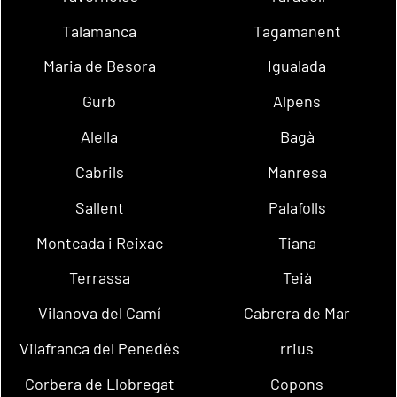
Talamanca
Tagamanent
Maria de Besora
Igualada
Gurb
Alpens
Alella
Bagà
Cabrils
Manresa
Sallent
Palafolls
Montcada i Reixac
Tiana
Terrassa
Teià
Vilanova del Camí
Cabrera de Mar
Vilafranca del Penedès
rrius
Corbera de Llobregat
Copons