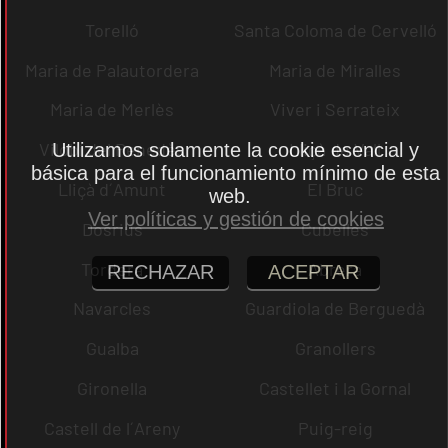
Torelló
Santa Coloma de Cervelló
Maria de Palautordera
Maria de Miralles
Maria de Merlès
Viver i Serrateix
Vilobí del Penedès
Lliçà de Vall
Utilizamos solamente la cookie esencial y
básica para el funcionamiento mínimo de esta
Lliçà d´Amunt
El Bruc
web.
Ver políticas y gestión de cookies
Dosrius
Cubelles
Tordera
Abrera
RECHAZAR
ACEPTAR
Navarcles
Guardiola de Berguedà
Gualba
Granollers
Gironella
Castellet i la Gornal
Castell de l´Areny
Puig-reig