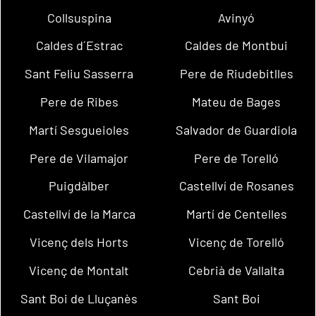
Collsuspina
Avinyó
Caldes d´Estrac
Caldes de Montbui
Sant Feliu Sasserra
Pere de Riudebitlles
Pere de Ribes
Mateu de Bages
Martí Sesgueioles
Salvador de Guardiola
Pere de Vilamajor
Pere de Torelló
Puigdàlber
Castellví de Rosanes
Castellví de la Marca
Martí de Centelles
Vicenç dels Horts
Vicenç de Torelló
Vicenç de Montalt
Cebrià de Vallalta
Sant Boi de Lluçanès
Sant Boi