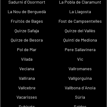
Sadurní d´Osormort
La Pobla de Claramunt
La Nou de Berguedà
La Llagosta
Fruitós de Bages
Fost de Campsentelles
Quirze Safaja
Quirze del Vallès
Quirze de Besora
Quintí de Mediona
Pol de Mar
Pere Sallavinera
Vilada
Vic
Veciana
Vallromanes
Vallirana
Vallgorguina
Vallcebre
Vallbona d´Anoia
Vacarisses
Súria
Subirats
Saldes