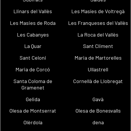
Llinars del Vallès
Les Masíes de Voltregà
Les Masies de Roda
Les Franqueses del Vallès
Les Cabanyes
La Roca del Vallès
La Quar
Sant Climent
Sant Celoni
Maria de Martorelles
Maria de Corcó
Ullastrell
Santa Coloma de
Cornellà de Llobregat
Gramenet
Gelida
Gavà
Olesa de Montserrat
Olesa de Bonesvalls
Olèrdola
dena