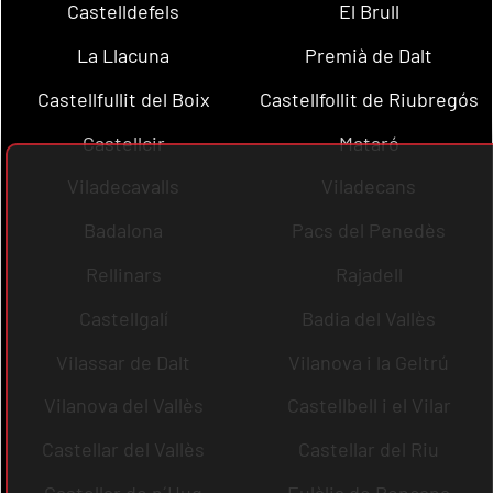
Castelldefels
El Brull
La Llacuna
Premià de Dalt
Castellfullit del Boix
Castellfollit de Riubregós
Castellcir
Mataró
Viladecavalls
Viladecans
Badalona
Pacs del Penedès
Rellinars
Rajadell
Castellgalí
Badia del Vallès
Vilassar de Dalt
Vilanova i la Geltrú
Vilanova del Vallès
Castellbell i el Vilar
Castellar del Vallès
Castellar del Riu