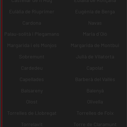
Castellar de n´Hug
Eulàlia de Ronçana
Eulàlia de Riuprimer
Eugènia de Berga
Cardona
Navas
Palau-solità i Plegamans
Maria d´Oló
Margarida i els Monjos
Margarida de Montbui
Sobremunt
Julià de Vilatorta
Cardedeu
Capolat
Capellades
Barberà del Vallès
Balsareny
Balenyà
Olost
Olivella
Torrelles de Llobregat
Torrelles de Foix
Torrelavit
Torre de Claramunt