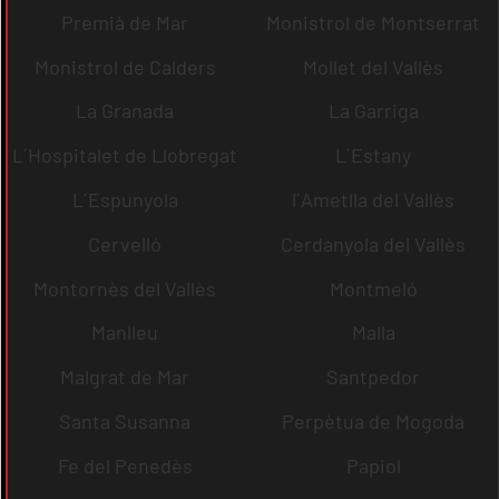
Premià de Mar
Monistrol de Montserrat
Monistrol de Calders
Mollet del Vallès
La Granada
La Garriga
L´Hospitalet de Llobregat
L´Estany
L´Espunyola
l´Ametlla del Vallès
Cervelló
Cerdanyola del Vallès
Montornès del Vallès
Montmeló
Manlleu
Malla
Malgrat de Mar
Santpedor
Santa Susanna
Perpètua de Mogoda
Fe del Penedès
Papiol