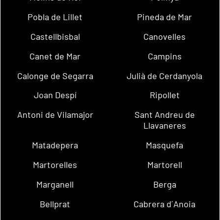
Pobla de Lillet
Pineda de Mar
Castellbisbal
Canovelles
Canet de Mar
Campins
Calonge de Segarra
Julià de Cerdanyola
Joan Despí
Ripollet
Antoni de Vilamajor
Sant Andreu de
Llavaneres
Matadepera
Masquefa
Martorelles
Martorell
Marganell
Berga
Bellprat
Cabrera d´Anoia