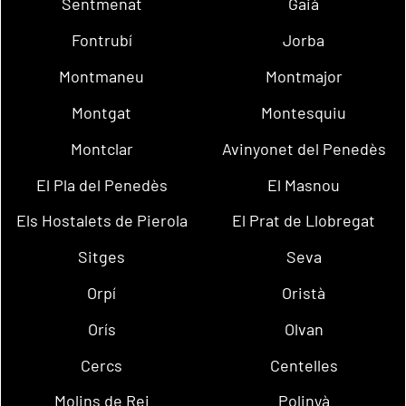
Sentmenat
Gaià
Fontrubí
Jorba
Montmaneu
Montmajor
Montgat
Montesquiu
Montclar
Avinyonet del Penedès
El Pla del Penedès
El Masnou
Els Hostalets de Pierola
El Prat de Llobregat
Sitges
Seva
Orpí
Oristà
Orís
Olvan
Cercs
Centelles
Molins de Rei
Polinyà