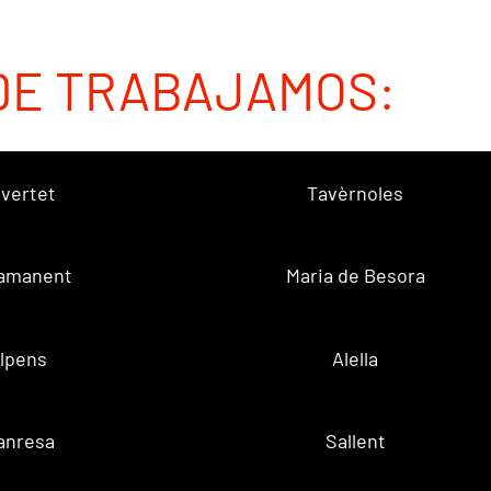
DE TRABAJAMOS:
vertet
Tavèrnoles
amanent
Maria de Besora
lpens
Alella
anresa
Sallent