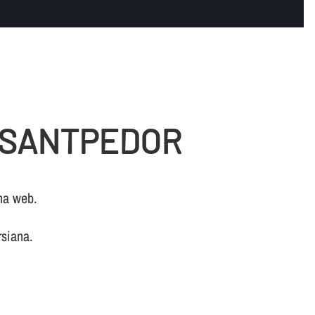
N SANTPEDOR
na web.
rsiana.