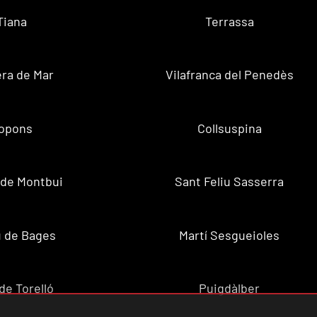
Tiana
Terrassa
ra de Mar
Vilafranca del Penedès
opons
Collsuspina
 de Montbui
Sant Feliu Sasserra
 de Bages
Martí Sesgueioles
de Torelló
Puigdàlber