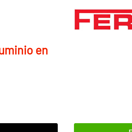
luminio en
E