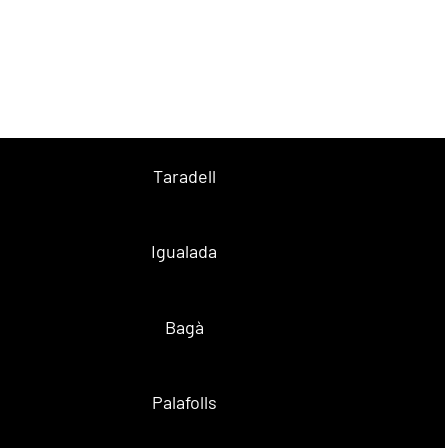
Taradell
Igualada
Bagà
Palafolls