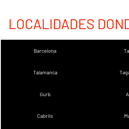
LOCALIDADES DON
Barcelona
Ta
Talamanca
Tag
Gurb
A
Cabrils
M