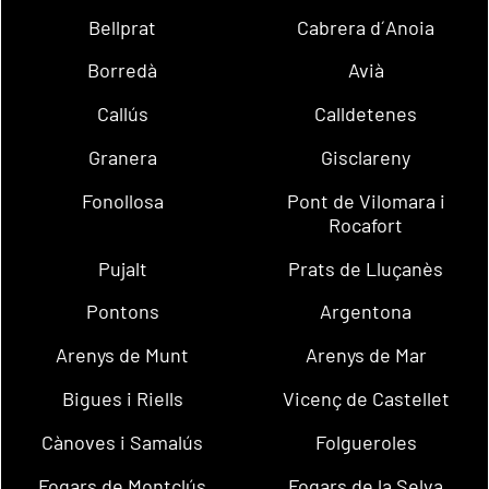
Bellprat
Cabrera d´Anoia
Borredà
Avià
Callús
Calldetenes
Granera
Gisclareny
Fonollosa
Pont de Vilomara i
Rocafort
Pujalt
Prats de Lluçanès
Pontons
Argentona
Arenys de Munt
Arenys de Mar
Bigues i Riells
Vicenç de Castellet
Cànoves i Samalús
Folgueroles
Fogars de Montclús
Fogars de la Selva