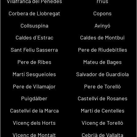
Vilafranca del Penedès
rrius
Corbera de Llobregat
Copons
Collsuspina
Avinyó
Caldes d´Estrac
Caldes de Montbui
Sant Feliu Sasserra
Pere de Riudebitlles
Pere de Ribes
Mateu de Bages
Martí Sesgueioles
Salvador de Guardiola
Pere de Vilamajor
Pere de Torelló
Puigdàlber
Castellví de Rosanes
Castellví de la Marca
Martí de Centelles
Vicenç dels Horts
Vicenç de Torelló
Vicenç de Montalt
Cebrià de Vallalta