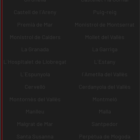
Castell de l´Areny
Puig-reig
Premià de Mar
Monistrol de Montserrat
Monistrol de Calders
Mollet del Vallès
La Granada
La Garriga
L´Hospitalet de Llobregat
L´Estany
L´Espunyola
l´Ametlla del Vallès
Cervelló
Cerdanyola del Vallès
Montornès del Vallès
Montmeló
Manlleu
Malla
Malgrat de Mar
Santpedor
Santa Susanna
Perpètua de Mogoda