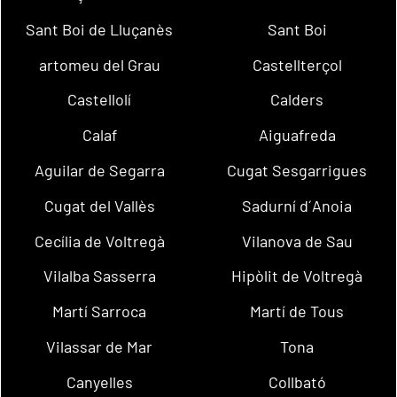
Sant Boi de Lluçanès
Sant Boi
artomeu del Grau
Castellterçol
Castellolí
Calders
Calaf
Aiguafreda
Aguilar de Segarra
Cugat Sesgarrigues
Cugat del Vallès
Sadurní d´Anoia
Cecília de Voltregà
Vilanova de Sau
Vilalba Sasserra
Hipòlit de Voltregà
Martí Sarroca
Martí de Tous
Vilassar de Mar
Tona
Canyelles
Collbató