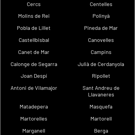
Cercs
Centelles
Molins de Rei
Polinyà
Pobla de Lillet
Pineda de Mar
Castellbisbal
Canovelles
Canet de Mar
Campins
Calonge de Segarra
Julià de Cerdanyola
Joan Despí
Ripollet
Antoni de Vilamajor
Sant Andreu de
Llavaneres
Matadepera
Masquefa
Martorelles
Martorell
Marganell
Berga