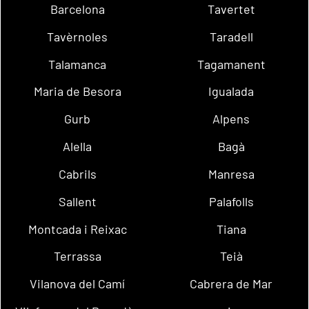
Barcelona
Tavertet
Tavèrnoles
Taradell
Talamanca
Tagamanent
Maria de Besora
Igualada
Gurb
Alpens
Alella
Bagà
Cabrils
Manresa
Sallent
Palafolls
Montcada i Reixac
Tiana
Terrassa
Teià
Vilanova del Camí
Cabrera de Mar