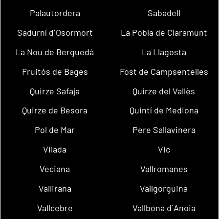
Palautordera
Sabadell
Sadurní d´Osormort
La Pobla de Claramunt
La Nou de Berguedà
La Llagosta
Fruitós de Bages
Fost de Campsentelles
Quirze Safaja
Quirze del Vallès
Quirze de Besora
Quintí de Mediona
Pol de Mar
Pere Sallavinera
Vilada
Vic
Veciana
Vallromanes
Vallirana
Vallgorguina
Vallcebre
Vallbona d´Anoia