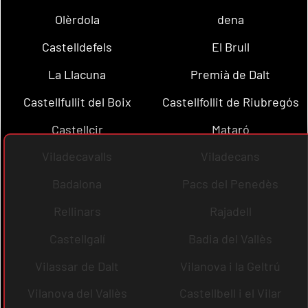
Olèrdola
dena
Castelldefels
El Brull
La Llacuna
Premià de Dalt
Castellfullit del Boix
Castellfollit de Riubregós
Castellcir
Mataró
Viladecavalls
Viladecans
Badalona
Pacs del Penedès
Rellinars
Rajadell
Castellgalí
Badia del Vallès
Vilassar de Dalt
Vilanova i la Geltrú
Vilanova del Vallès
Castellbell i el Vilar