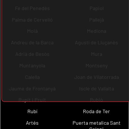
Fe del Penedès
Papiol
Palma de Cervelló
Pallejà
Moià
Mediona
Andreu de la Barca
Agustí de Lluçanès
Adrià de Besòs
Mura
Muntanyola
Montseny
Calella
Joan de Vilatorrada
Jaume de Frontanyà
Iscle de Vallalta
Rupit i Pruit
Rubió
Rubí
Roda de Ter
Artés
Puerta metalica Sant
Celoni