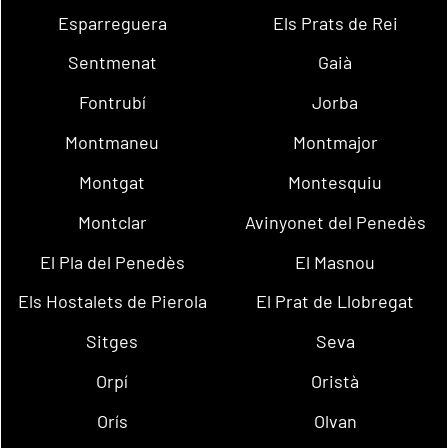
Esparreguera
Els Prats de Rei
Sentmenat
Gaià
Fontrubí
Jorba
Montmaneu
Montmajor
Montgat
Montesquiu
Montclar
Avinyonet del Penedès
El Pla del Penedès
El Masnou
Els Hostalets de Pierola
El Prat de Llobregat
Sitges
Seva
Orpí
Oristà
Orís
Olvan