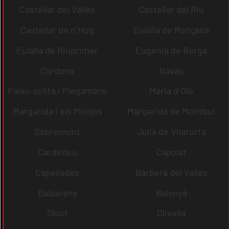
Castellar del Vallès
Castellar del Riu
Castellar de n´Hug
Eulàlia de Ronçana
Eulàlia de Riuprimer
Eugènia de Berga
Cardona
Navas
Palau-solità i Plegamans
Maria d´Oló
Margarida i els Monjos
Margarida de Montbui
Sobremunt
Julià de Vilatorta
Cardedeu
Capolat
Capellades
Barberà del Vallès
Balsareny
Balenyà
Olost
Olivella