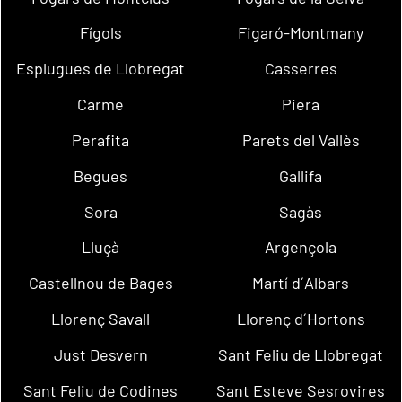
Fígols
Figaró-Montmany
Esplugues de Llobregat
Casserres
Carme
Piera
Perafita
Parets del Vallès
Begues
Gallifa
Sora
Sagàs
Lluçà
Argençola
Castellnou de Bages
Martí d´Albars
Llorenç Savall
Llorenç d´Hortons
Just Desvern
Sant Feliu de Llobregat
Sant Feliu de Codines
Sant Esteve Sesrovires