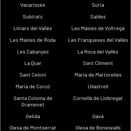
Vacarisses
Súria
Subirats
Saldes
Llinars del Vallès
Les Masíes de Voltregà
Les Masies de Roda
Les Franqueses del Vallès
Les Cabanyes
La Roca del Vallès
La Quar
Sant Climent
Sant Celoni
Maria de Martorelles
Maria de Corcó
Ullastrell
Santa Coloma de
Cornellà de Llobregat
Gramenet
Gelida
Gavà
Olesa de Montserrat
Olesa de Bonesvalls