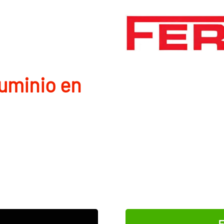
luminio en
E