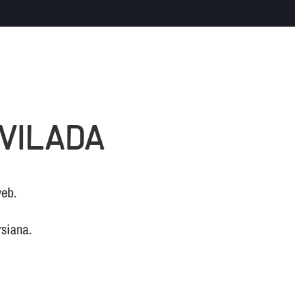
 VILADA
web.
rsiana.