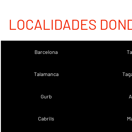
LOCALIDADES DON
Barcelona
Ta
Talamanca
Tag
Gurb
A
Cabrils
M