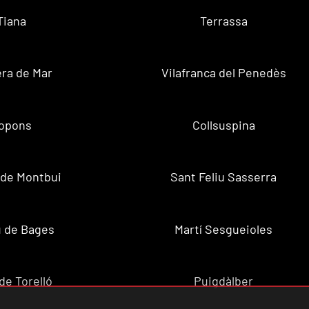
Tiana
Terrassa
ra de Mar
Vilafranca del Penedès
opons
Collsuspina
 de Montbui
Sant Feliu Sasserra
 de Bages
Martí Sesgueioles
de Torelló
Puigdàlber