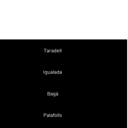
Taradell
Igualada
Bagà
Palafolls