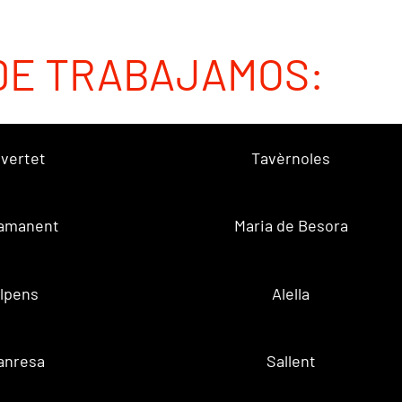
DE TRABAJAMOS:
vertet
Tavèrnoles
amanent
Maria de Besora
lpens
Alella
anresa
Sallent