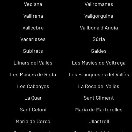
Veciana
Vallromanes
Vallirana
Vallgorguina
Vallcebre
Vallbona d´Anoia
Vacarisses
Súria
Subirats
Saldes
Llinars del Vallès
Les Masíes de Voltregà
Les Masies de Roda
Les Franqueses del Vallès
Les Cabanyes
La Roca del Vallès
La Quar
Sant Climent
Sant Celoni
Maria de Martorelles
Maria de Corcó
Ullastrell