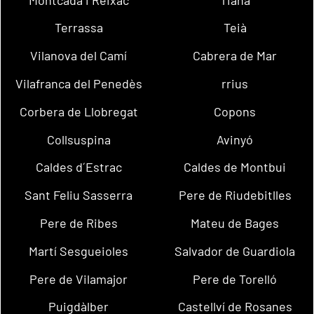
Terrassa
Teià
Vilanova del Camí
Cabrera de Mar
Vilafranca del Penedès
rrius
Corbera de Llobregat
Copons
Collsuspina
Avinyó
Caldes d´Estrac
Caldes de Montbui
Sant Feliu Sasserra
Pere de Riudebitlles
Pere de Ribes
Mateu de Bages
Martí Sesgueioles
Salvador de Guardiola
Pere de Vilamajor
Pere de Torelló
Puigdàlber
Castellví de Rosanes