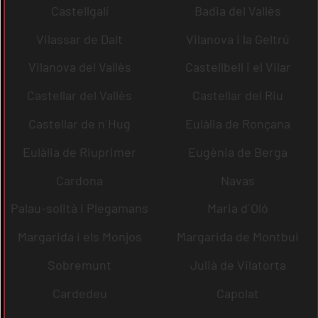
Castellgalí
Badia del Vallès
Vilassar de Dalt
Vilanova i la Geltrú
Vilanova del Vallès
Castellbell i el Vilar
Castellar del Vallès
Castellar del Riu
Castellar de n´Hug
Eulàlia de Ronçana
Eulàlia de Riuprimer
Eugènia de Berga
Cardona
Navas
Palau-solità i Plegamans
Maria d´Oló
Margarida i els Monjos
Margarida de Montbui
Sobremunt
Julià de Vilatorta
Cardedeu
Capolat