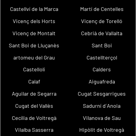
Castellví de la Marca
Martí de Centelles
Vicenç dels Horts
Vicenç de Torelló
Vicenç de Montalt
Cebrià de Vallalta
Sant Boi de Lluçanès
Sant Boi
artomeu del Grau
Castellterçol
Castellolí
Calders
Calaf
Aiguafreda
Aguilar de Segarra
Cugat Sesgarrigues
Cugat del Vallès
Sadurní d´Anoia
Cecília de Voltregà
Vilanova de Sau
Vilalba Sasserra
Hipòlit de Voltregà