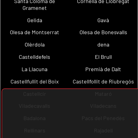
Santa Coloma de
Cornellà de Llobregat
Gramenet
Gelida
Gavà
Olesa de Montserrat
Olesa de Bonesvalls
Olèrdola
dena
Castelldefels
El Brull
La Llacuna
Premià de Dalt
Castellfullit del Boix
Castellfollit de Riubregós
Castellcir
Mataró
Viladecavalls
Viladecans
Badalona
Pacs del Penedès
Rellinars
Rajadell