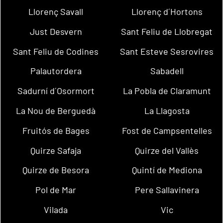
Llorenç Savall
Llorenç d´Hortons
Just Desvern
Sant Feliu de Llobregat
Sant Feliu de Codines
Sant Esteve Sesrovires
Palautordera
Sabadell
Sadurní d´Osormort
La Pobla de Claramunt
La Nou de Berguedà
La Llagosta
Fruitós de Bages
Fost de Campsentelles
Quirze Safaja
Quirze del Vallès
Quirze de Besora
Quintí de Mediona
Pol de Mar
Pere Sallavinera
Vilada
Vic