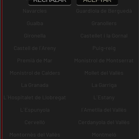
Navarcles
Guardiola de Berguedà
Gualba
Granollers
Gironella
Castellet i la Gornal
Castell de l´Areny
Puig-reig
Premià de Mar
Monistrol de Montserrat
Monistrol de Calders
Mollet del Vallès
La Granada
La Garriga
L´Hospitalet de Llobregat
L´Estany
L´Espunyola
l´Ametlla del Vallès
Cervelló
Cerdanyola del Vallès
Montornès del Vallès
Montmeló