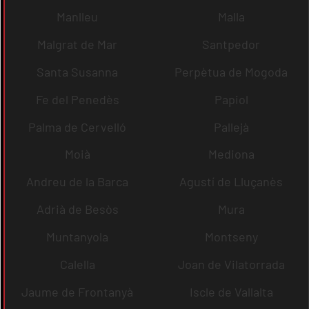
Manlleu
Malla
Malgrat de Mar
Santpedor
Santa Susanna
Perpètua de Mogoda
Fe del Penedès
Papiol
Palma de Cervelló
Pallejà
Moià
Mediona
Andreu de la Barca
Agustí de Lluçanès
Adrià de Besòs
Mura
Muntanyola
Montseny
Calella
Joan de Vilatorrada
Jaume de Frontanyà
Iscle de Vallalta