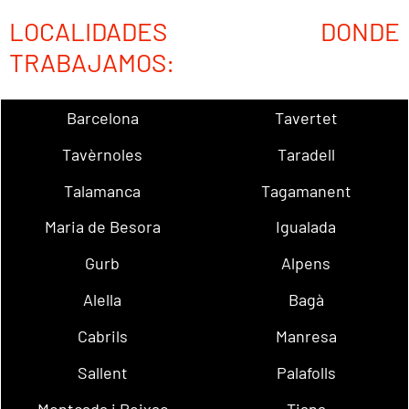
LOCALIDADES DONDE
TRABAJAMOS:
Barcelona
Tavertet
Tavèrnoles
Taradell
Talamanca
Tagamanent
Maria de Besora
Igualada
Gurb
Alpens
Alella
Bagà
Cabrils
Manresa
Sallent
Palafolls
Montcada i Reixac
Tiana