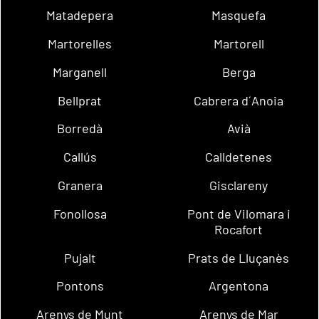
Matadepera
Masquefa
Martorelles
Martorell
Marganell
Berga
Bellprat
Cabrera d´Anoia
Borredà
Avià
Callús
Calldetenes
Granera
Gisclareny
Fonollosa
Pont de Vilomara i
Rocafort
Pujalt
Prats de Lluçanès
Pontons
Argentona
Arenys de Munt
Arenys de Mar