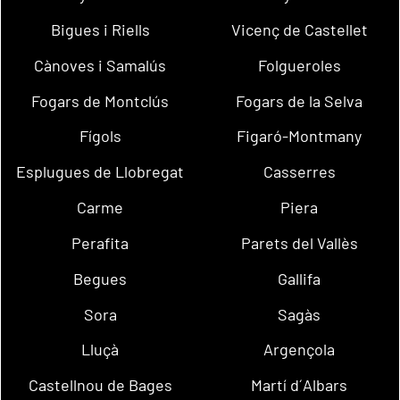
Bigues i Riells
Vicenç de Castellet
Cànoves i Samalús
Folgueroles
Fogars de Montclús
Fogars de la Selva
Fígols
Figaró-Montmany
Esplugues de Llobregat
Casserres
Carme
Piera
Perafita
Parets del Vallès
Begues
Gallifa
Sora
Sagàs
Lluçà
Argençola
Castellnou de Bages
Martí d´Albars