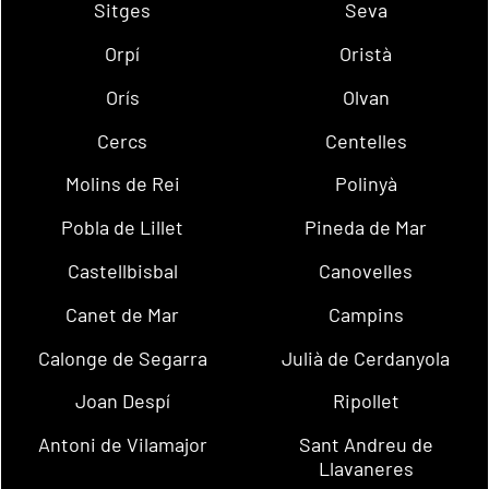
Sitges
Seva
Orpí
Oristà
Orís
Olvan
Cercs
Centelles
Molins de Rei
Polinyà
Pobla de Lillet
Pineda de Mar
Castellbisbal
Canovelles
Canet de Mar
Campins
Calonge de Segarra
Julià de Cerdanyola
Joan Despí
Ripollet
Antoni de Vilamajor
Sant Andreu de
Llavaneres