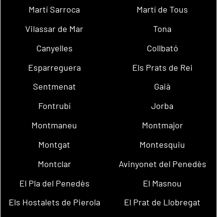
Martí Sarroca
Martí de Tous
Vilassar de Mar
Tona
Canyelles
Collbató
Esparreguera
Els Prats de Rei
Sentmenat
Gaià
Fontrubí
Jorba
Montmaneu
Montmajor
Montgat
Montesquiu
Montclar
Avinyonet del Penedès
El Pla del Penedès
El Masnou
Els Hostalets de Pierola
El Prat de Llobregat