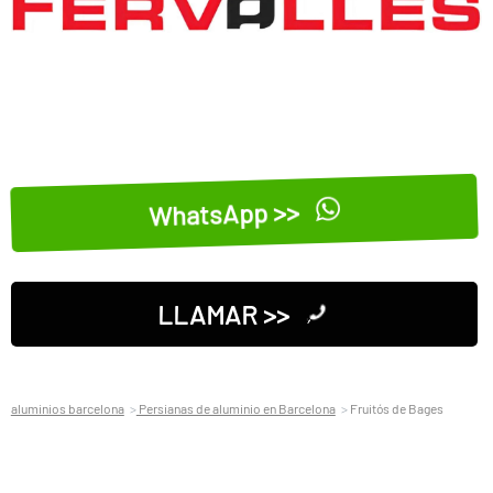
WhatsApp >>
LLAMAR >>
aluminios barcelona
Persianas de aluminio en Barcelona
Fruitós de Bages