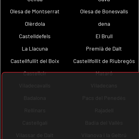
Olesa de Montserrat
Olesa de Bonesvalls
Olèrdola
dena
Castelldefels
El Brull
La Llacuna
Premià de Dalt
Castellfullit del Boix
Castellfollit de Riubregós
Castellcir
Mataró
Viladecavalls
Viladecans
Badalona
Pacs del Penedès
Rellinars
Rajadell
Castellgalí
Badia del Vallès
Vilassar de Dalt
Vilanova i la Geltrú