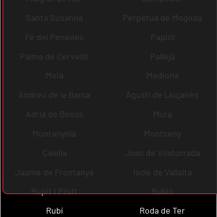
Santa Susanna
Perpètua de Mogoda
Fe del Penedès
Papiol
Palma de Cervelló
Pallejà
Moià
Mediona
Andreu de la Barca
Agustí de Lluçanès
Adrià de Besòs
Mura
Muntanyola
Montseny
Calella
Joan de Vilatorrada
Jaume de Frontanyà
Iscle de Vallalta
Rupit i Pruit
Rubió
Rubí
Roda de Ter