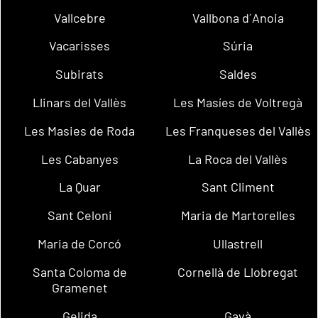
Vallcebre
Vallbona d´Anoia
Vacarisses
Súria
Subirats
Saldes
Llinars del Vallès
Les Masíes de Voltregà
Les Masies de Roda
Les Franqueses del Vallès
Les Cabanyes
La Roca del Vallès
La Quar
Sant Climent
Sant Celoni
Maria de Martorelles
Maria de Corcó
Ullastrell
Santa Coloma de
Cornellà de Llobregat
Gramenet
Gelida
Gavà