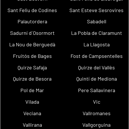
Sant Feliu de Codines
Sant Esteve Sesrovires
Palautordera
Sabadell
Sadurní d´Osormort
La Pobla de Claramunt
La Nou de Berguedà
La Llagosta
Fruitós de Bages
Fost de Campsentelles
Quirze Safaja
Quirze del Vallès
Quirze de Besora
Quintí de Mediona
Pol de Mar
Pere Sallavinera
Vilada
Vic
Veciana
Vallromanes
Vallirana
Vallgorguina