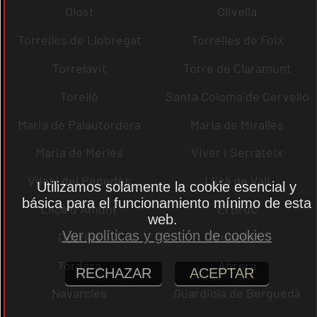
Olost
Olivella
Torrelles de Llobregat
Torrelles de Foix
Torrelavit
Torre de Claramunt
Torelló
Santa Coloma de Cervelló
Maria de Palautordera
Maria de Miralles
Maria de Merlès
Viver i Serrateix
Vilobí del Penedès
Lliçà de Vall
Utilizamos solamente la cookie esencial y
básica para el funcionamiento mínimo de esta
Lliçà d´Amunt
El Bruc
web.
Ver políticas y gestión de cookies
Dosrius
Cubelles
Tordera
Abrera
RECHAZAR
ACEPTAR
Navarcles
Guardiola de Berguedà