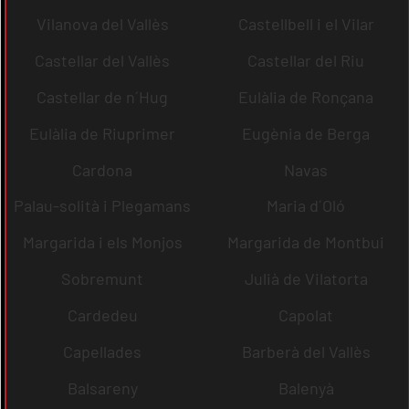
Vilanova del Vallès
Castellbell i el Vilar
Castellar del Vallès
Castellar del Riu
Castellar de n´Hug
Eulàlia de Ronçana
Eulàlia de Riuprimer
Eugènia de Berga
Cardona
Navas
Palau-solità i Plegamans
Maria d´Oló
Margarida i els Monjos
Margarida de Montbui
Sobremunt
Julià de Vilatorta
Cardedeu
Capolat
Capellades
Barberà del Vallès
Balsareny
Balenyà