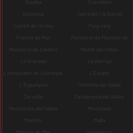
Gualba
Granollers
Gironella
Castellet i la Gornal
Castell de l´Areny
Puig-reig
Premià de Mar
Monistrol de Montserrat
Monistrol de Calders
Mollet del Vallès
La Granada
La Garriga
L´Hospitalet de Llobregat
L´Estany
L´Espunyola
l´Ametlla del Vallès
Cervelló
Cerdanyola del Vallès
Montornès del Vallès
Montmeló
Manlleu
Malla
Malgrat de Mar
Santpedor