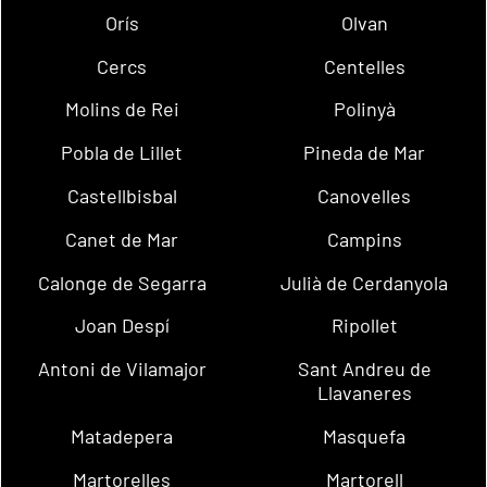
Orís
Olvan
Cercs
Centelles
Molins de Rei
Polinyà
Pobla de Lillet
Pineda de Mar
Castellbisbal
Canovelles
Canet de Mar
Campins
Calonge de Segarra
Julià de Cerdanyola
Joan Despí
Ripollet
Antoni de Vilamajor
Sant Andreu de
Llavaneres
Matadepera
Masquefa
Martorelles
Martorell