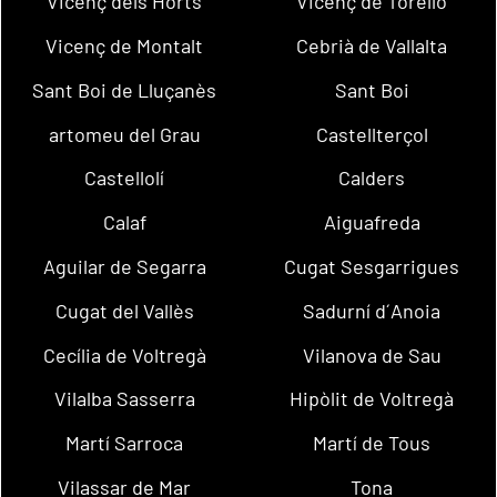
Vicenç dels Horts
Vicenç de Torelló
Vicenç de Montalt
Cebrià de Vallalta
Sant Boi de Lluçanès
Sant Boi
artomeu del Grau
Castellterçol
Castellolí
Calders
Calaf
Aiguafreda
Aguilar de Segarra
Cugat Sesgarrigues
Cugat del Vallès
Sadurní d´Anoia
Cecília de Voltregà
Vilanova de Sau
Vilalba Sasserra
Hipòlit de Voltregà
Martí Sarroca
Martí de Tous
Vilassar de Mar
Tona