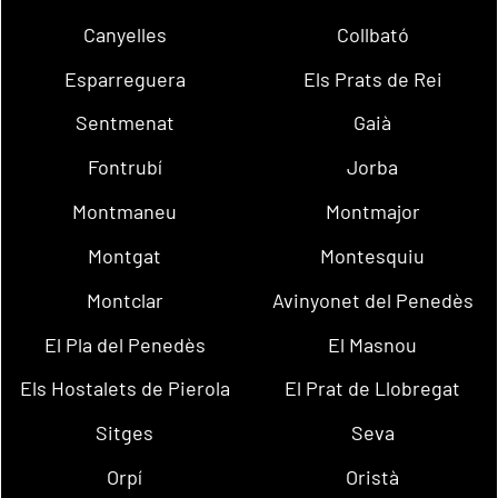
Canyelles
Collbató
Esparreguera
Els Prats de Rei
Sentmenat
Gaià
Fontrubí
Jorba
Montmaneu
Montmajor
Montgat
Montesquiu
Montclar
Avinyonet del Penedès
El Pla del Penedès
El Masnou
Els Hostalets de Pierola
El Prat de Llobregat
Sitges
Seva
Orpí
Oristà