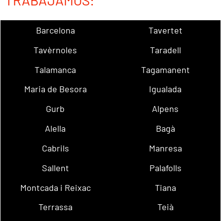
TRABAJAMOS:
Barcelona
Tavertet
Tavèrnoles
Taradell
Talamanca
Tagamanent
Maria de Besora
Igualada
Gurb
Alpens
Alella
Bagà
Cabrils
Manresa
Sallent
Palafolls
Montcada i Reixac
Tiana
Terrassa
Teià