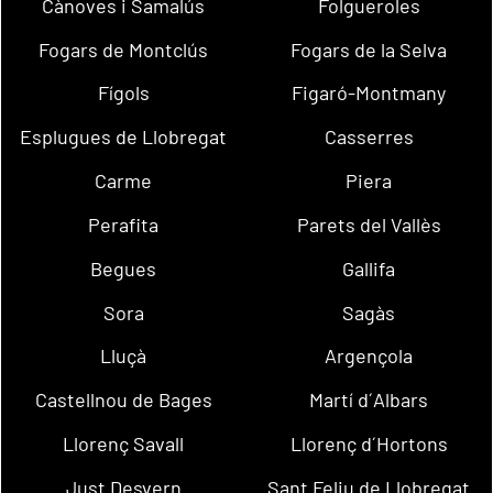
Cànoves i Samalús
Folgueroles
Fogars de Montclús
Fogars de la Selva
Fígols
Figaró-Montmany
Esplugues de Llobregat
Casserres
Carme
Piera
Perafita
Parets del Vallès
Begues
Gallifa
Sora
Sagàs
Lluçà
Argençola
Castellnou de Bages
Martí d´Albars
Llorenç Savall
Llorenç d´Hortons
Just Desvern
Sant Feliu de Llobregat