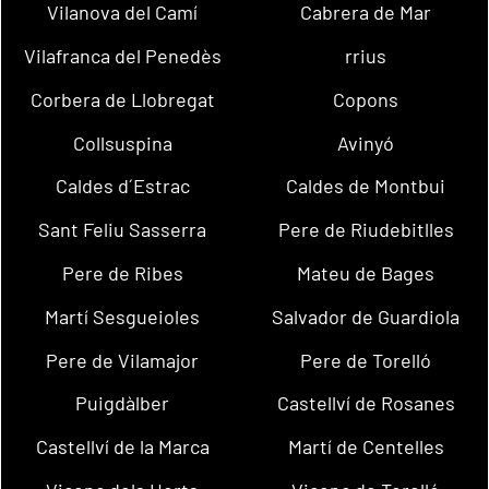
Vilanova del Camí
Cabrera de Mar
Vilafranca del Penedès
rrius
Corbera de Llobregat
Copons
Collsuspina
Avinyó
Caldes d´Estrac
Caldes de Montbui
Sant Feliu Sasserra
Pere de Riudebitlles
Pere de Ribes
Mateu de Bages
Martí Sesgueioles
Salvador de Guardiola
Pere de Vilamajor
Pere de Torelló
Puigdàlber
Castellví de Rosanes
Castellví de la Marca
Martí de Centelles