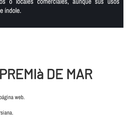
os o locales comerciales, aunque sus usos
 í­ndole.
 PREMIà DE MAR
 página web.
rsiana.