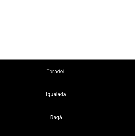
Taradell
Igualada
Bagà