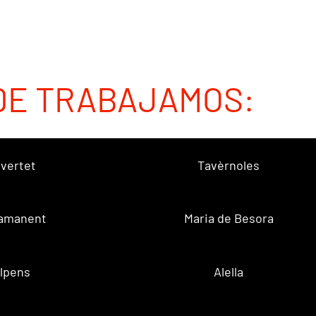
DE TRABAJAMOS:
vertet
Tavèrnoles
amanent
Maria de Besora
lpens
Alella