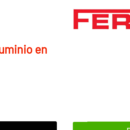
luminio en
E