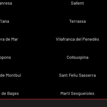
anresa
Sallent
Tiana
Terrassa
ra de Mar
Vilafranca del Penedès
opons
Collsuspina
 de Montbui
Sant Feliu Sasserra
 de Bages
Martí Sesgueioles