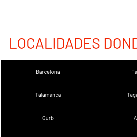
LOCALIDADES DON
Barcelona
Ta
Talamanca
Tag
Gurb
A