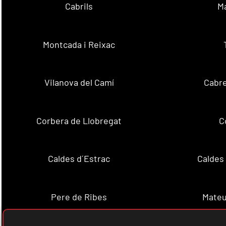
Cabrils
M
Montcada i Reixac
Vilanova del Camí
Cabre
Corbera de Llobregat
C
Caldes d´Estrac
Caldes
Pere de Ribes
Mateu