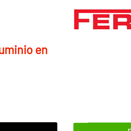
luminio en
E