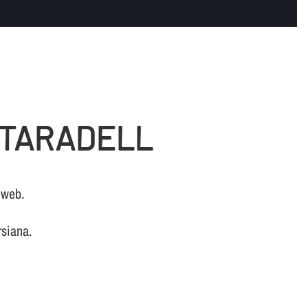
 TARADELL
 web.
rsiana.