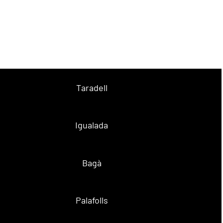
Taradell
Igualada
Bagà
Palafolls