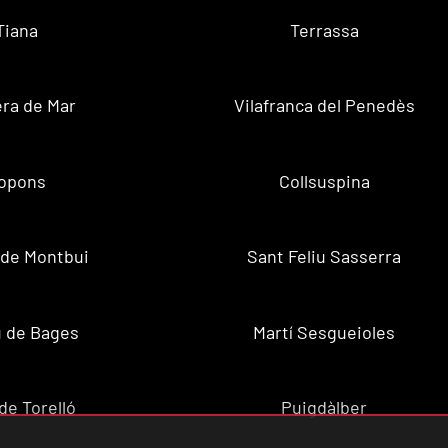
Tiana
Terrassa
ra de Mar
Vilafranca del Penedès
opons
Collsuspina
 de Montbui
Sant Feliu Sasserra
 de Bages
Martí Sesgueioles
de Torelló
Puigdàlber