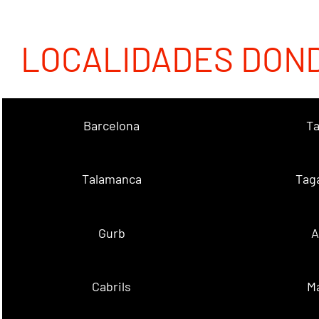
LOCALIDADES DON
Barcelona
Ta
Talamanca
Tag
Gurb
A
Cabrils
M