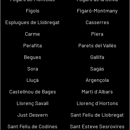
Fígols
Figaró-Montmany
Esplugues de Llobregat
Casserres
Carme
Piera
Perafita
Parets del Vallès
Begues
Gallifa
Sora
Sagàs
Lluçà
Argençola
Castellnou de Bages
Martí d´Albars
Llorenç Savall
Llorenç d´Hortons
Just Desvern
Sant Feliu de Llobregat
Sant Feliu de Codines
Sant Esteve Sesrovires