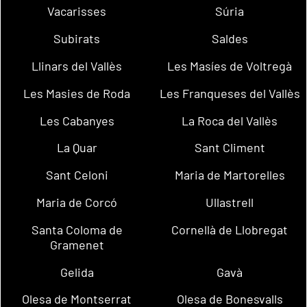
Vacarisses
Súria
Subirats
Saldes
Llinars del Vallès
Les Masíes de Voltregà
Les Masies de Roda
Les Franqueses del Vallès
Les Cabanyes
La Roca del Vallès
La Quar
Sant Climent
Sant Celoni
Maria de Martorelles
Maria de Corcó
Ullastrell
Santa Coloma de
Cornellà de Llobregat
Gramenet
Gelida
Gavà
Olesa de Montserrat
Olesa de Bonesvalls