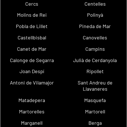
Cercs
Centelles
Molins de Rei
Polinyà
Pobla de Lillet
Pineda de Mar
Castellbisbal
Canovelles
Canet de Mar
Campins
Calonge de Segarra
Julià de Cerdanyola
Joan Despí
Ripollet
Antoni de Vilamajor
Sant Andreu de
Llavaneres
Matadepera
Masquefa
Martorelles
Martorell
Marganell
Berga