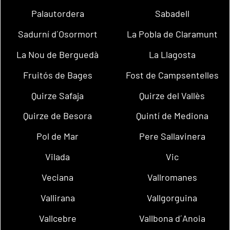
Palautordera
Sabadell
Sadurní d´Osormort
La Pobla de Claramunt
La Nou de Berguedà
La Llagosta
Fruitós de Bages
Fost de Campsentelles
Quirze Safaja
Quirze del Vallès
Quirze de Besora
Quintí de Mediona
Pol de Mar
Pere Sallavinera
Vilada
Vic
Veciana
Vallromanes
Vallirana
Vallgorguina
Vallcebre
Vallbona d´Anoia