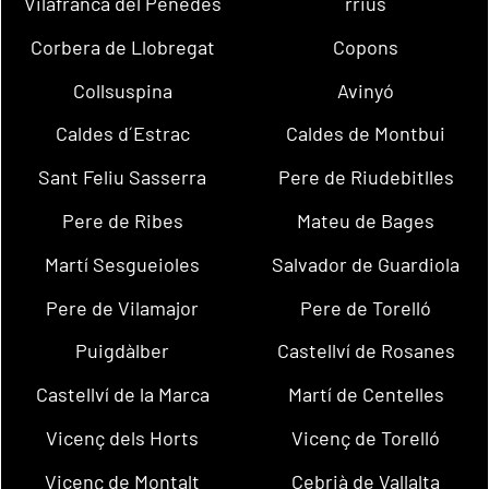
Vilafranca del Penedès
rrius
Corbera de Llobregat
Copons
Collsuspina
Avinyó
Caldes d´Estrac
Caldes de Montbui
Sant Feliu Sasserra
Pere de Riudebitlles
Pere de Ribes
Mateu de Bages
Martí Sesgueioles
Salvador de Guardiola
Pere de Vilamajor
Pere de Torelló
Puigdàlber
Castellví de Rosanes
Castellví de la Marca
Martí de Centelles
Vicenç dels Horts
Vicenç de Torelló
Vicenç de Montalt
Cebrià de Vallalta