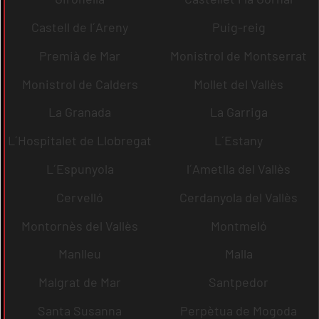
Castell de l´Areny
Puig-reig
Premià de Mar
Monistrol de Montserrat
Monistrol de Calders
Mollet del Vallès
La Granada
La Garriga
L´Hospitalet de Llobregat
L´Estany
L´Espunyola
l´Ametlla del Vallès
Cervelló
Cerdanyola del Vallès
Montornès del Vallès
Montmeló
Manlleu
Malla
Malgrat de Mar
Santpedor
Santa Susanna
Perpètua de Mogoda