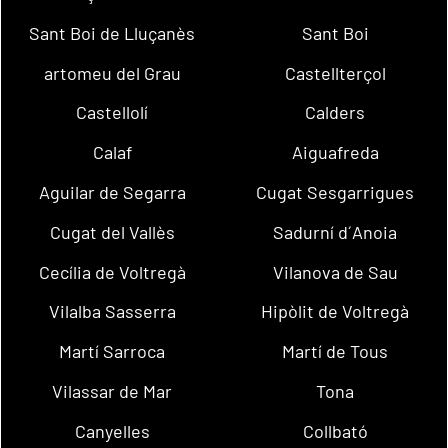
Sant Boi de Lluçanès
Sant Boi
artomeu del Grau
Castellterçol
Castellolí
Calders
Calaf
Aiguafreda
Aguilar de Segarra
Cugat Sesgarrigues
Cugat del Vallès
Sadurní d´Anoia
Cecília de Voltregà
Vilanova de Sau
Vilalba Sasserra
Hipòlit de Voltregà
Martí Sarroca
Martí de Tous
Vilassar de Mar
Tona
Canyelles
Collbató