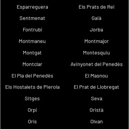
Esparreguera
Els Prats de Rei
Sentmenat
Gaià
Fontrubí
Jorba
Montmaneu
Montmajor
Montgat
Montesquiu
Montclar
Avinyonet del Penedès
El Pla del Penedès
El Masnou
Els Hostalets de Pierola
El Prat de Llobregat
Sitges
Seva
Orpí
Oristà
Orís
Olvan