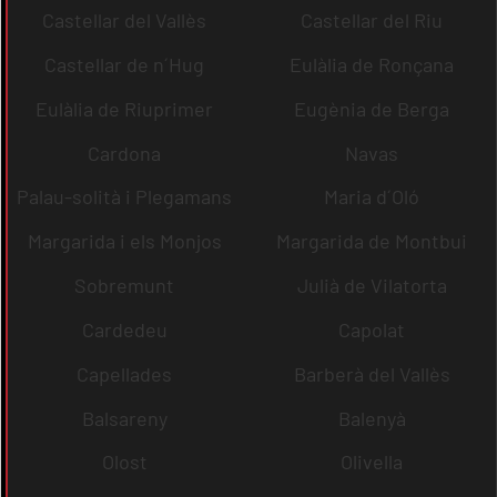
Castellar del Vallès
Castellar del Riu
Castellar de n´Hug
Eulàlia de Ronçana
Eulàlia de Riuprimer
Eugènia de Berga
Cardona
Navas
Palau-solità i Plegamans
Maria d´Oló
Margarida i els Monjos
Margarida de Montbui
Sobremunt
Julià de Vilatorta
Cardedeu
Capolat
Capellades
Barberà del Vallès
Balsareny
Balenyà
Olost
Olivella