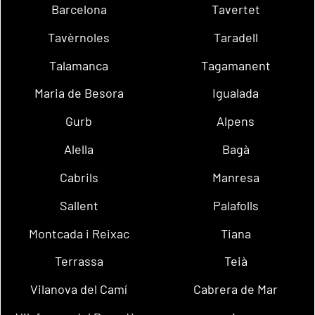
Barcelona
Tavertet
Tavèrnoles
Taradell
Talamanca
Tagamanent
Maria de Besora
Igualada
Gurb
Alpens
Alella
Bagà
Cabrils
Manresa
Sallent
Palafolls
Montcada i Reixac
Tiana
Terrassa
Teià
Vilanova del Camí
Cabrera de Mar