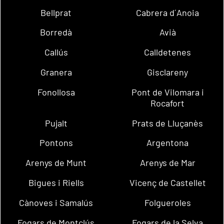
Bellprat
Cabrera d´Anoia
Borredà
Avià
Callús
Calldetenes
Granera
Gisclareny
Fonollosa
Pont de Vilomara i
Rocafort
Pujalt
Prats de Lluçanès
Pontons
Argentona
Arenys de Munt
Arenys de Mar
Bigues i Riells
Vicenç de Castellet
Cànoves i Samalús
Folgueroles
Fogars de Montclús
Fogars de la Selva