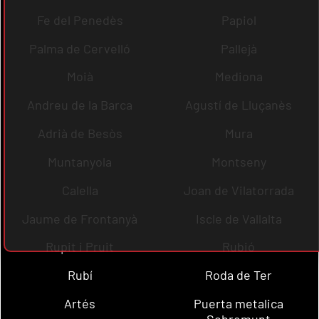
Fe del Penedès
Papiol
Palma de Cervelló
Pallejà
Moià
Mediona
Andreu de la Barca
Agustí de Lluçanès
Adrià de Besòs
Mura
Muntanyola
Montseny
Calella
Joan de Vilatorrada
Jaume de Frontanyà
Iscle de Vallalta
Rupit i Pruit
Rubió
Rubí
Roda de Ter
Artés
Puerta metalica
Sobremunt