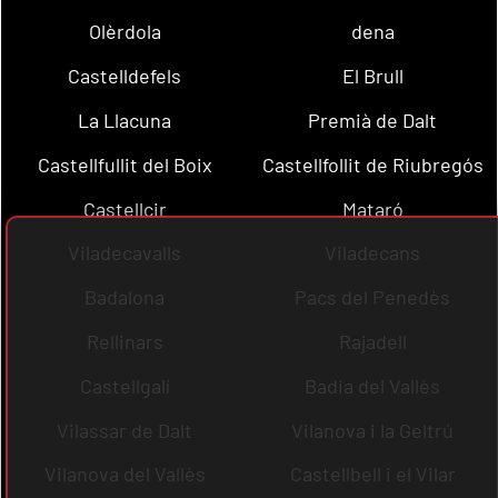
Olèrdola
dena
Castelldefels
El Brull
La Llacuna
Premià de Dalt
Castellfullit del Boix
Castellfollit de Riubregós
Castellcir
Mataró
Viladecavalls
Viladecans
Badalona
Pacs del Penedès
Rellinars
Rajadell
Castellgalí
Badia del Vallès
Vilassar de Dalt
Vilanova i la Geltrú
Vilanova del Vallès
Castellbell i el Vilar