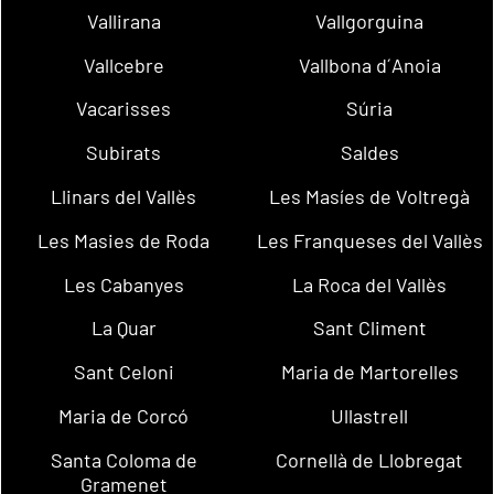
Vallirana
Vallgorguina
Vallcebre
Vallbona d´Anoia
Vacarisses
Súria
Subirats
Saldes
Llinars del Vallès
Les Masíes de Voltregà
Les Masies de Roda
Les Franqueses del Vallès
Les Cabanyes
La Roca del Vallès
La Quar
Sant Climent
Sant Celoni
Maria de Martorelles
Maria de Corcó
Ullastrell
Santa Coloma de
Cornellà de Llobregat
Gramenet