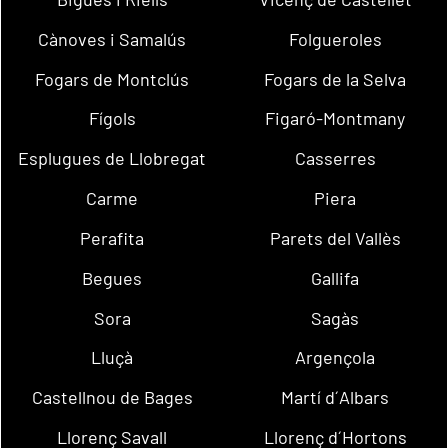
Cànoves i Samalús
Folgueroles
Fogars de Montclús
Fogars de la Selva
Fígols
Figaró-Montmany
Esplugues de Llobregat
Casserres
Carme
Piera
Perafita
Parets del Vallès
Begues
Gallifa
Sora
Sagàs
Lluçà
Argençola
Castellnou de Bages
Martí d´Albars
Llorenç Savall
Llorenç d´Hortons