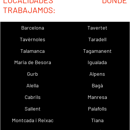
LOCALIDADES DONDE
TRABAJAMOS:
Barcelona
Tavertet
Tavèrnoles
Taradell
Talamanca
Tagamanent
Maria de Besora
Igualada
Gurb
Alpens
Alella
Bagà
Cabrils
Manresa
Sallent
Palafolls
Montcada i Reixac
Tiana