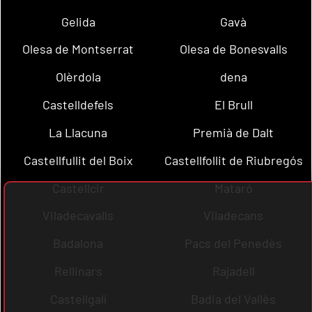
Gelida
Gavà
Olesa de Montserrat
Olesa de Bonesvalls
Olèrdola
dena
Castelldefels
El Brull
La Llacuna
Premià de Dalt
Castellfullit del Boix
Castellfollit de Riubregós
Castellcir
Mataró
Viladecavalls
Viladecans
Badalona
Pacs del Penedès
Rellinars
Rajadell
Castellgalí
Badia del Vallès