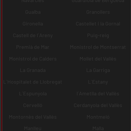
Navarcles
Guardiola de Berguedà
Gualba
Granollers
Gironella
Castellet i la Gornal
Castell de l´Areny
Puig-reig
Premià de Mar
Monistrol de Montserrat
Monistrol de Calders
Mollet del Vallès
La Granada
La Garriga
L´Hospitalet de Llobregat
L´Estany
L´Espunyola
l´Ametlla del Vallès
Cervelló
Cerdanyola del Vallès
Montornès del Vallès
Montmeló
Manlleu
Malla