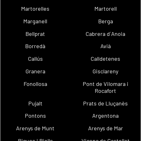
Martorelles
Martorell
Marganell
Berga
Bellprat
Cabrera d´Anoia
Borredà
Avià
Callús
Calldetenes
Granera
Gisclareny
Fonollosa
Pont de Vilomara i
Rocafort
Pujalt
Prats de Lluçanès
Pontons
Argentona
Arenys de Munt
Arenys de Mar
Bigues i Riells
Vicenç de Castellet