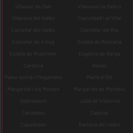
Vilassar de Dalt
Vilanova i la Geltrú
Vilanova del Vallès
Castellbell i el Vilar
Castellar del Vallès
Castellar del Riu
Castellar de n´Hug
Eulàlia de Ronçana
Eulàlia de Riuprimer
Eugènia de Berga
Cardona
Navas
Palau-solità i Plegamans
Maria d´Oló
Margarida i els Monjos
Margarida de Montbui
Sobremunt
Julià de Vilatorta
Cardedeu
Capolat
Capellades
Barberà del Vallès