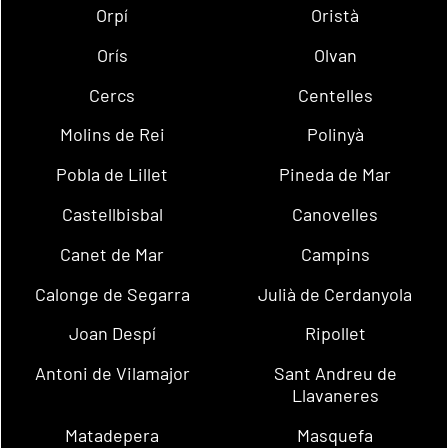
Orpí
Oristà
Orís
Olvan
Cercs
Centelles
Molins de Rei
Polinyà
Pobla de Lillet
Pineda de Mar
Castellbisbal
Canovelles
Canet de Mar
Campins
Calonge de Segarra
Julià de Cerdanyola
Joan Despí
Ripollet
Antoni de Vilamajor
Sant Andreu de
Llavaneres
Matadepera
Masquefa