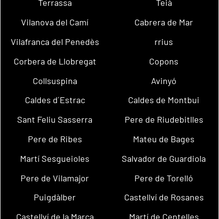
Terrassa
Teià
Vilanova del Camí
Cabrera de Mar
Vilafranca del Penedès
rrius
Corbera de Llobregat
Copons
Collsuspina
Avinyó
Caldes d´Estrac
Caldes de Montbui
Sant Feliu Sasserra
Pere de Riudebitlles
Pere de Ribes
Mateu de Bages
Martí Sesgueioles
Salvador de Guardiola
Pere de Vilamajor
Pere de Torelló
Puigdàlber
Castellví de Rosanes
Castellví de la Marca
Martí de Centelles