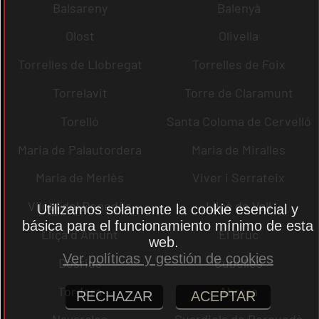
Balsareny
Balenyà
Olost
Olivella
Torrelles de Llobregat
Torrelles de Foix
Torrelavit
Torre de Claramunt
Torelló
Santa Coloma de Cervelló
Maria de Palautordera
Maria de Miralles
Maria de Merlès
Viver i Serrateix
Vilobí del Penedès
Lliçà de Vall
Utilizamos solamente la cookie esencial y
básica para el funcionamiento mínimo de esta
Lliçà d´Amunt
El Bruc
web.
Ver políticas y gestión de cookies
Dosrius
Cubelles
Tordera
Abrera
RECHAZAR
ACEPTAR