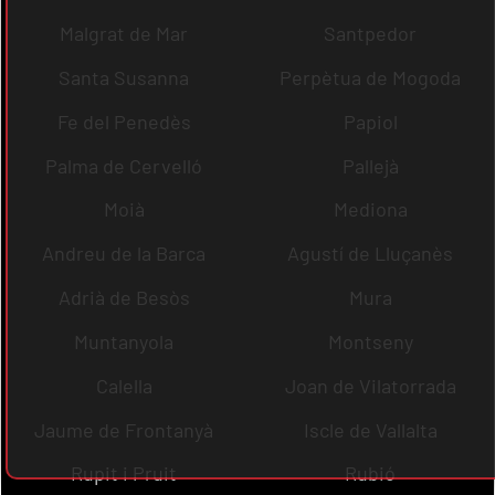
Malgrat de Mar
Santpedor
Santa Susanna
Perpètua de Mogoda
Fe del Penedès
Papiol
Palma de Cervelló
Pallejà
Moià
Mediona
Andreu de la Barca
Agustí de Lluçanès
Adrià de Besòs
Mura
Muntanyola
Montseny
Calella
Joan de Vilatorrada
Jaume de Frontanyà
Iscle de Vallalta
Rupit i Pruit
Rubió