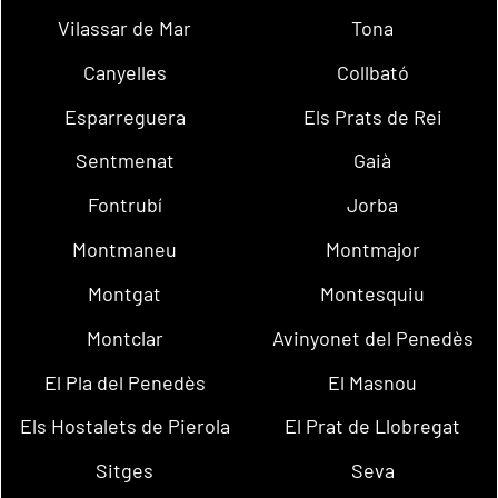
Vilassar de Mar
Tona
Canyelles
Collbató
Esparreguera
Els Prats de Rei
Sentmenat
Gaià
Fontrubí
Jorba
Montmaneu
Montmajor
Montgat
Montesquiu
Montclar
Avinyonet del Penedès
El Pla del Penedès
El Masnou
Els Hostalets de Pierola
El Prat de Llobregat
Sitges
Seva