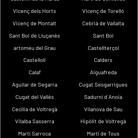
Vicenç dels Horts
Vicenç de Torelló
Vicenç de Montalt
Cebrià de Vallalta
Sant Boi de Lluçanès
Sant Boi
artomeu del Grau
Castellterçol
Castellolí
Calders
Calaf
Aiguafreda
Aguilar de Segarra
Cugat Sesgarrigues
Cugat del Vallès
Sadurní d´Anoia
Cecília de Voltregà
Vilanova de Sau
Vilalba Sasserra
Hipòlit de Voltregà
Martí Sarroca
Martí de Tous