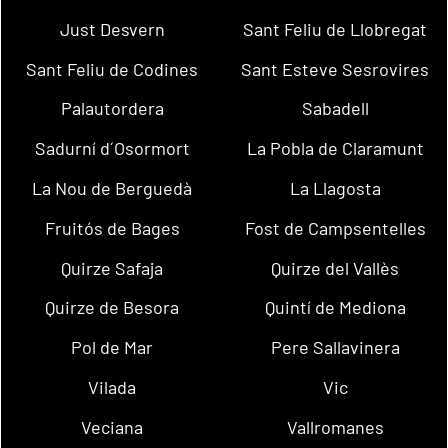
Just Desvern
Sant Feliu de Llobregat
Sant Feliu de Codines
Sant Esteve Sesrovires
Palautordera
Sabadell
Sadurní d´Osormort
La Pobla de Claramunt
La Nou de Berguedà
La Llagosta
Fruitós de Bages
Fost de Campsentelles
Quirze Safaja
Quirze del Vallès
Quirze de Besora
Quintí de Mediona
Pol de Mar
Pere Sallavinera
Vilada
Vic
Veciana
Vallromanes