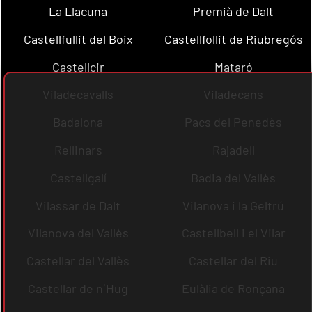
La Llacuna
Premià de Dalt
Castellfullit del Boix
Castellfollit de Riubregós
Castellcir
Mataró
Viladecavalls
Viladecans
Badalona
Pacs del Penedès
Rellinars
Rajadell
Castellgalí
Badia del Vallès
Vilassar de Dalt
Vilanova i la Geltrú
Vilanova del Vallès
Castellbell i el Vilar
Castellar del Vallès
Castellar del Riu
Castellar de n´Hug
Eulàlia de Ronçana