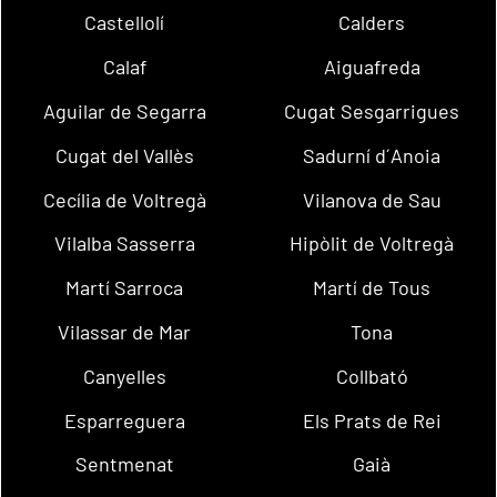
Castellolí
Calders
Calaf
Aiguafreda
Aguilar de Segarra
Cugat Sesgarrigues
Cugat del Vallès
Sadurní d´Anoia
Cecília de Voltregà
Vilanova de Sau
Vilalba Sasserra
Hipòlit de Voltregà
Martí Sarroca
Martí de Tous
Vilassar de Mar
Tona
Canyelles
Collbató
Esparreguera
Els Prats de Rei
Sentmenat
Gaià