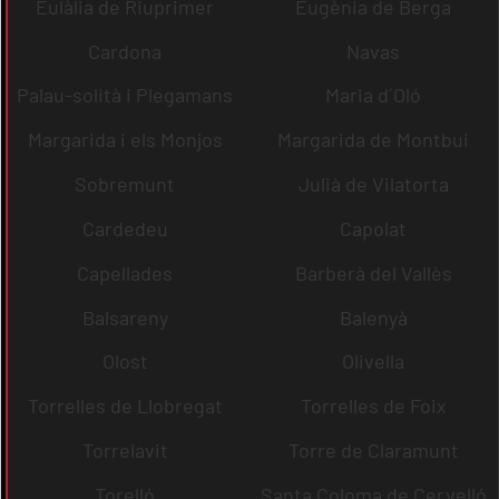
Eulàlia de Riuprimer
Eugènia de Berga
Cardona
Navas
Palau-solità i Plegamans
Maria d´Oló
Margarida i els Monjos
Margarida de Montbui
Sobremunt
Julià de Vilatorta
Cardedeu
Capolat
Capellades
Barberà del Vallès
Balsareny
Balenyà
Olost
Olivella
Torrelles de Llobregat
Torrelles de Foix
Torrelavit
Torre de Claramunt
Torelló
Santa Coloma de Cervelló