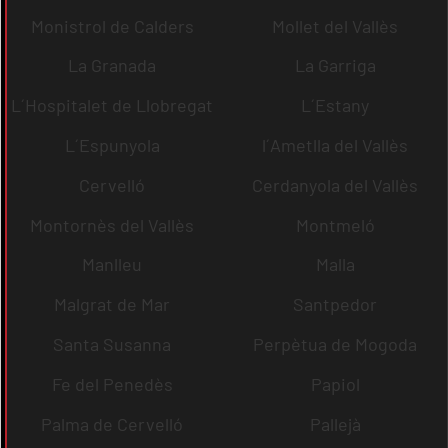
Monistrol de Calders
Mollet del Vallès
La Granada
La Garriga
L´Hospitalet de Llobregat
L´Estany
L´Espunyola
l´Ametlla del Vallès
Cervelló
Cerdanyola del Vallès
Montornès del Vallès
Montmeló
Manlleu
Malla
Malgrat de Mar
Santpedor
Santa Susanna
Perpètua de Mogoda
Fe del Penedès
Papiol
Palma de Cervelló
Pallejà