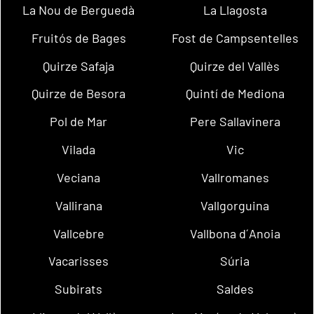
La Nou de Berguedà
La Llagosta
Fruitós de Bages
Fost de Campsentelles
Quirze Safaja
Quirze del Vallès
Quirze de Besora
Quintí de Mediona
Pol de Mar
Pere Sallavinera
Vilada
Vic
Veciana
Vallromanes
Vallirana
Vallgorguina
Vallcebre
Vallbona d´Anoia
Vacarisses
Súria
Subirats
Saldes