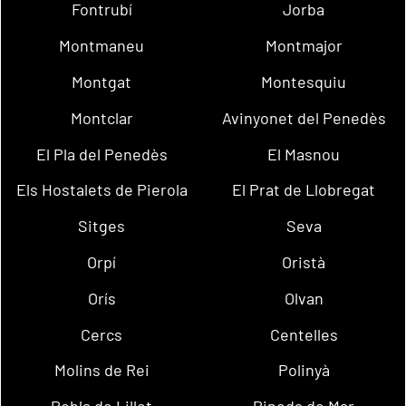
Fontrubí
Jorba
Montmaneu
Montmajor
Montgat
Montesquiu
Montclar
Avinyonet del Penedès
El Pla del Penedès
El Masnou
Els Hostalets de Pierola
El Prat de Llobregat
Sitges
Seva
Orpí
Oristà
Orís
Olvan
Cercs
Centelles
Molins de Rei
Polinyà