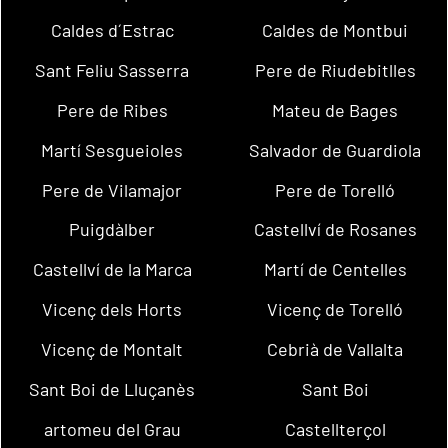
Caldes d´Estrac
Caldes de Montbui
Sant Feliu Sasserra
Pere de Riudebitlles
Pere de Ribes
Mateu de Bages
Martí Sesgueioles
Salvador de Guardiola
Pere de Vilamajor
Pere de Torelló
Puigdàlber
Castellví de Rosanes
Castellví de la Marca
Martí de Centelles
Vicenç dels Horts
Vicenç de Torelló
Vicenç de Montalt
Cebrià de Vallalta
Sant Boi de Lluçanès
Sant Boi
artomeu del Grau
Castellterçol