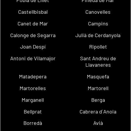
Pobla de Lillet
Pineda de Mar
Castellbisbal
Canovelles
Canet de Mar
Campins
Calonge de Segarra
Julià de Cerdanyola
Joan Despí
Ripollet
Antoni de Vilamajor
Sant Andreu de
Llavaneres
Matadepera
Masquefa
Martorelles
Martorell
Marganell
Berga
Bellprat
Cabrera d´Anoia
Borredà
Avià