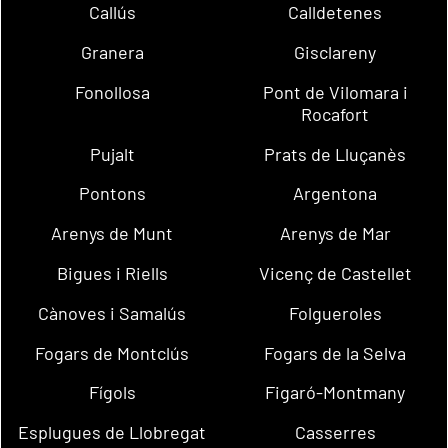
Callús
Calldetenes
Granera
Gisclareny
Fonollosa
Pont de Vilomara i
Rocafort
Pujalt
Prats de Lluçanès
Pontons
Argentona
Arenys de Munt
Arenys de Mar
Bigues i Riells
Vicenç de Castellet
Cànoves i Samalús
Folgueroles
Fogars de Montclús
Fogars de la Selva
Fígols
Figaró-Montmany
Esplugues de Llobregat
Casserres