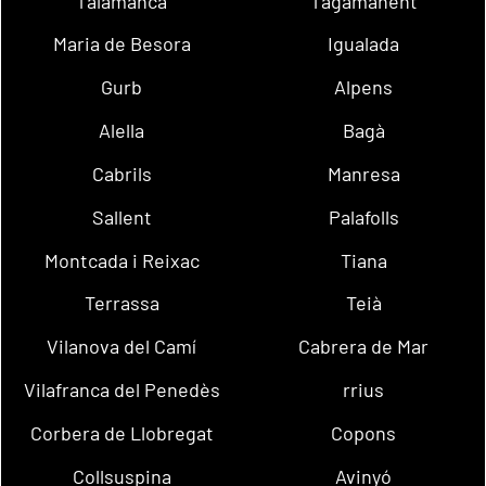
Talamanca
Tagamanent
Maria de Besora
Igualada
Gurb
Alpens
Alella
Bagà
Cabrils
Manresa
Sallent
Palafolls
Montcada i Reixac
Tiana
Terrassa
Teià
Vilanova del Camí
Cabrera de Mar
Vilafranca del Penedès
rrius
Corbera de Llobregat
Copons
Collsuspina
Avinyó