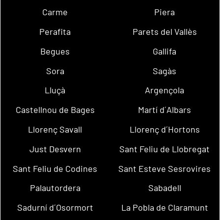
Carme
Piera
Perafita
Parets del Vallès
Begues
Gallifa
Sora
Sagàs
Lluçà
Argençola
Castellnou de Bages
Martí d´Albars
Llorenç Savall
Llorenç d´Hortons
Just Desvern
Sant Feliu de Llobregat
Sant Feliu de Codines
Sant Esteve Sesrovires
Palautordera
Sabadell
Sadurní d´Osormort
La Pobla de Claramunt