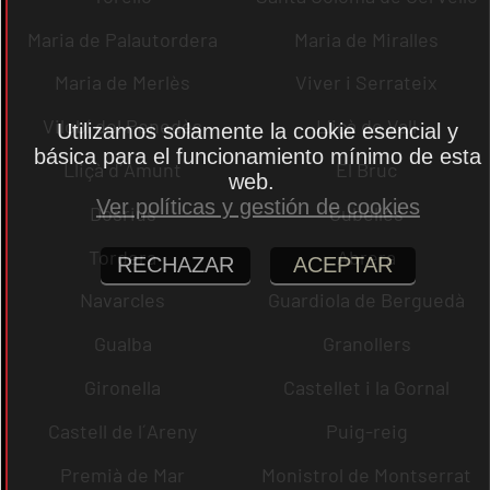
Maria de Palautordera
Maria de Miralles
Maria de Merlès
Viver i Serrateix
Vilobí del Penedès
Lliçà de Vall
Utilizamos solamente la cookie esencial y
básica para el funcionamiento mínimo de esta
Lliçà d´Amunt
El Bruc
web.
Ver políticas y gestión de cookies
Dosrius
Cubelles
Tordera
Abrera
RECHAZAR
ACEPTAR
Navarcles
Guardiola de Berguedà
Gualba
Granollers
Gironella
Castellet i la Gornal
Castell de l´Areny
Puig-reig
Premià de Mar
Monistrol de Montserrat