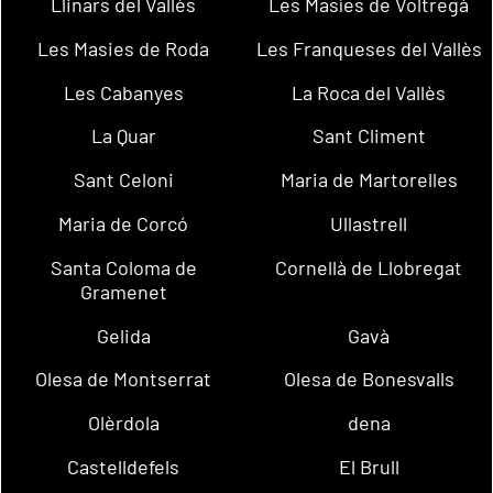
Llinars del Vallès
Les Masíes de Voltregà
Les Masies de Roda
Les Franqueses del Vallès
Les Cabanyes
La Roca del Vallès
La Quar
Sant Climent
Sant Celoni
Maria de Martorelles
Maria de Corcó
Ullastrell
Santa Coloma de
Cornellà de Llobregat
Gramenet
Gelida
Gavà
Olesa de Montserrat
Olesa de Bonesvalls
Olèrdola
dena
Castelldefels
El Brull