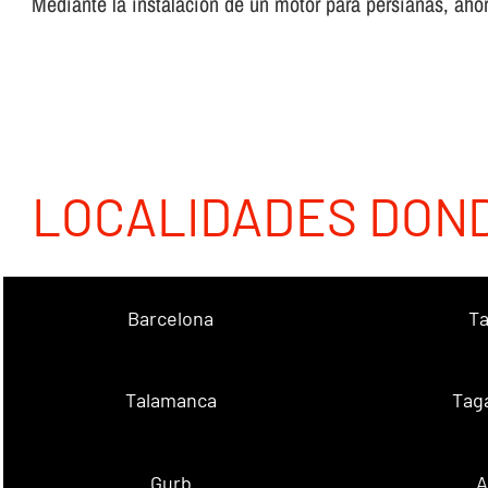
Mediante la instalación de un motor para persianas, ahor
LOCALIDADES DON
Barcelona
Ta
Talamanca
Tag
Gurb
A