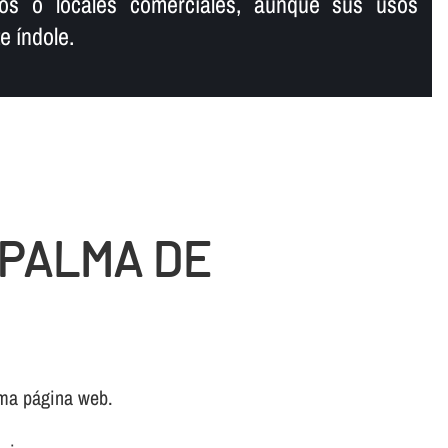
os o locales comerciales, aunque sus usos
 í­ndole.
 PALMA DE
sma página web.