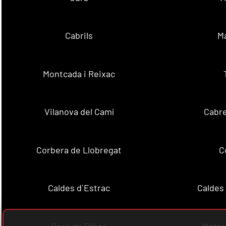
Cabrils
M
Montcada i Reixac
Vilanova del Camí
Cabre
Corbera de Llobregat
C
Caldes d´Estrac
Caldes
Pere de Ribes
Mateu