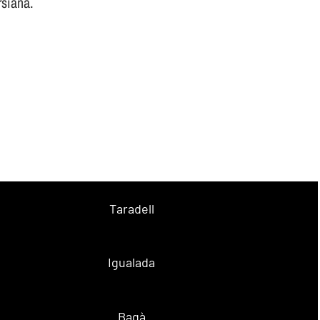
rsiana.
Taradell
Igualada
Bagà