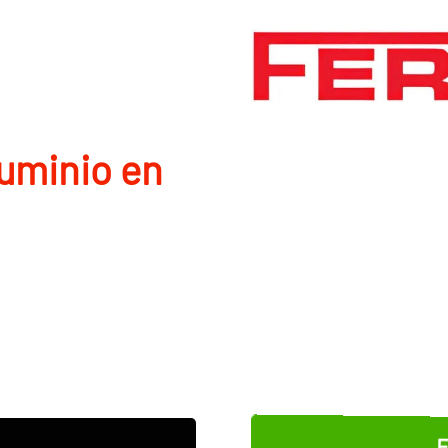
luminio en
E