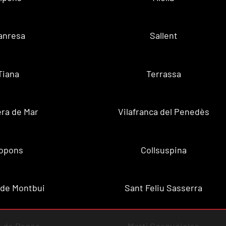
anresa
Sallent
Tiana
Terrassa
ra de Mar
Vilafranca del Penedès
opons
Collsuspina
 de Montbui
Sant Feliu Sasserra
 de Bages
Martí Sesgueioles