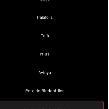
Palafolls
Teià
rrius
Avinyó
Pere de Riudebitlles
Salvador de Guardiola