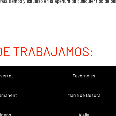
rará tiempo y esfuerzo en la apertura de cualquier tipo de pe
DE TRABAJAMOS:
vertet
Tavèrnoles
amanent
Maria de Besora
lpens
Alella