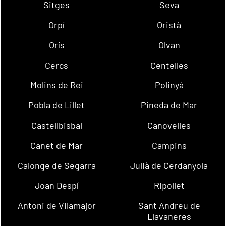
Sitges
Seva
Orpí
Oristà
Orís
Olvan
Cercs
Centelles
Molins de Rei
Polinyà
Pobla de Lillet
Pineda de Mar
Castellbisbal
Canovelles
Canet de Mar
Campins
Calonge de Segarra
Julià de Cerdanyola
Joan Despí
Ripollet
Antoni de Vilamajor
Sant Andreu de
Llavaneres