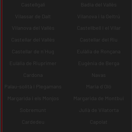
Castellgalí
Badia del Vallès
Vilassar de Dalt
Vilanova i la Geltrú
Vilanova del Vallès
Castellbell i el Vilar
Castellar del Vallès
Castellar del Riu
Castellar de n´Hug
Eulàlia de Ronçana
Eulàlia de Riuprimer
Eugènia de Berga
Cardona
Navas
Palau-solità i Plegamans
Maria d´Oló
Margarida i els Monjos
Margarida de Montbui
Sobremunt
Julià de Vilatorta
Cardedeu
Capolat