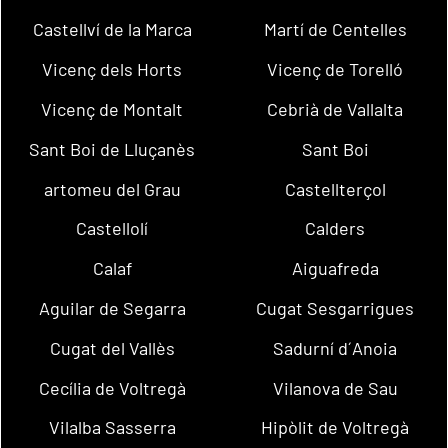
Castellví de la Marca
Martí de Centelles
Vicenç dels Horts
Vicenç de Torelló
Vicenç de Montalt
Cebrià de Vallalta
Sant Boi de Lluçanès
Sant Boi
artomeu del Grau
Castellterçol
Castellolí
Calders
Calaf
Aiguafreda
Aguilar de Segarra
Cugat Sesgarrigues
Cugat del Vallès
Sadurní d´Anoia
Cecília de Voltregà
Vilanova de Sau
Vilalba Sasserra
Hipòlit de Voltregà