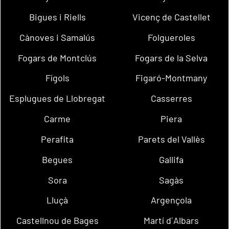
Bigues i Riells
Vicenç de Castellet
Cànoves i Samalús
Folgueroles
Fogars de Montclús
Fogars de la Selva
Fígols
Figaró-Montmany
Esplugues de Llobregat
Casserres
Carme
Piera
Perafita
Parets del Vallès
Begues
Gallifa
Sora
Sagàs
Lluçà
Argençola
Castellnou de Bages
Martí d´Albars