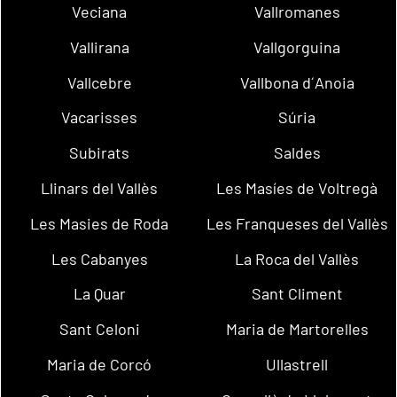
Veciana
Vallromanes
Vallirana
Vallgorguina
Vallcebre
Vallbona d´Anoia
Vacarisses
Súria
Subirats
Saldes
Llinars del Vallès
Les Masíes de Voltregà
Les Masies de Roda
Les Franqueses del Vallès
Les Cabanyes
La Roca del Vallès
La Quar
Sant Climent
Sant Celoni
Maria de Martorelles
Maria de Corcó
Ullastrell