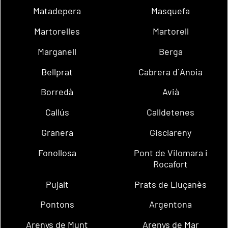
Matadepera
Masquefa
Martorelles
Martorell
Marganell
Berga
Bellprat
Cabrera d´Anoia
Borredà
Avià
Callús
Calldetenes
Granera
Gisclareny
Fonollosa
Pont de Vilomara i
Rocafort
Pujalt
Prats de Lluçanès
Pontons
Argentona
Arenys de Munt
Arenys de Mar