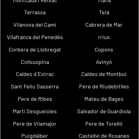
Terrassa
Teià
Vilanova del Camí
Cabrera de Mar
Vilafranca del Penedès
rrius
Corbera de Llobregat
Copons
Collsuspina
Avinyó
Caldes d´Estrac
Caldes de Montbui
Sant Feliu Sasserra
Pere de Riudebitlles
Pere de Ribes
Mateu de Bages
Martí Sesgueioles
Salvador de Guardiola
Pere de Vilamajor
Pere de Torelló
Puigdàlber
Castellví de Rosanes