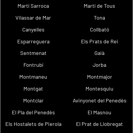
Martí Sarroca
Martí de Tous
Vilassar de Mar
Tona
Canyelles
Collbató
Esparreguera
Els Prats de Rei
Sentmenat
Gaià
Fontrubí
Jorba
Montmaneu
Montmajor
Montgat
Montesquiu
Montclar
Avinyonet del Penedès
El Pla del Penedès
El Masnou
Els Hostalets de Pierola
El Prat de Llobregat