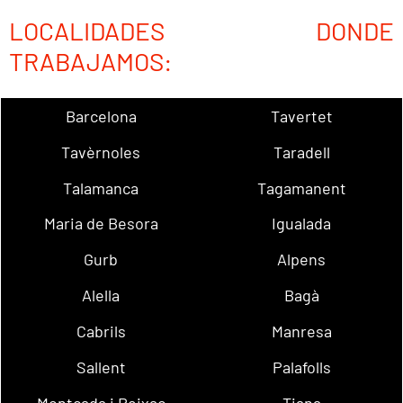
LOCALIDADES DONDE
TRABAJAMOS:
Barcelona
Tavertet
Tavèrnoles
Taradell
Talamanca
Tagamanent
Maria de Besora
Igualada
Gurb
Alpens
Alella
Bagà
Cabrils
Manresa
Sallent
Palafolls
Montcada i Reixac
Tiana