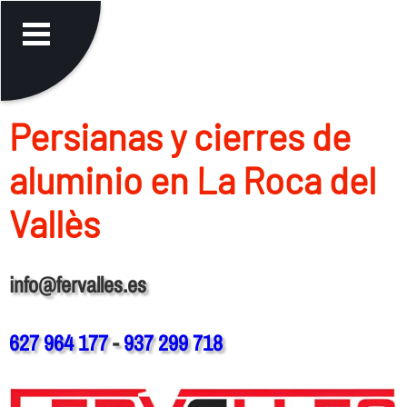
Persianas y cierres de
aluminio en La Roca del
Vallès
info@fervalles.es
627 964 177
-
937 299 718