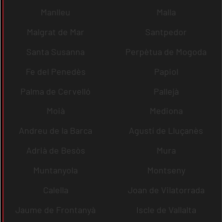
Manlleu
Malla
Malgrat de Mar
Santpedor
Santa Susanna
Perpètua de Mogoda
Fe del Penedès
Papiol
Palma de Cervelló
Pallejà
Moià
Mediona
Andreu de la Barca
Agustí de Lluçanès
Adrià de Besòs
Mura
Muntanyola
Montseny
Calella
Joan de Vilatorrada
Jaume de Frontanyà
Iscle de Vallalta