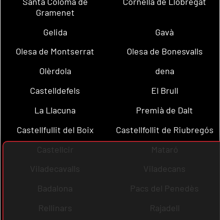
Santa Coloma de
Cornellà de Llobregat
Gramenet
Gelida
Gavà
Olesa de Montserrat
Olesa de Bonesvalls
Olèrdola
dena
Castelldefels
El Brull
La Llacuna
Premià de Dalt
Castellfullit del Boix
Castellfollit de Riubregós
Castellcir
Mataró
Viladecavalls
Viladecans
Badalona
Pacs del Penedès
Rellinars
Rajadell