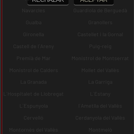
Navarcles
Guardiola de Berguedà
Gualba
Granollers
Gironella
Castellet i la Gornal
Castell de l´Areny
Puig-reig
Premià de Mar
Monistrol de Montserrat
Monistrol de Calders
Mollet del Vallès
La Granada
La Garriga
L´Hospitalet de Llobregat
L´Estany
L´Espunyola
l´Ametlla del Vallès
Cervelló
Cerdanyola del Vallès
Montornès del Vallès
Montmeló