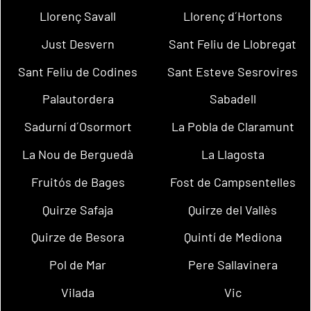
Llorenç Savall
Llorenç d´Hortons
Just Desvern
Sant Feliu de Llobregat
Sant Feliu de Codines
Sant Esteve Sesrovires
Palautordera
Sabadell
Sadurní d´Osormort
La Pobla de Claramunt
La Nou de Berguedà
La Llagosta
Fruitós de Bages
Fost de Campsentelles
Quirze Safaja
Quirze del Vallès
Quirze de Besora
Quintí de Mediona
Pol de Mar
Pere Sallavinera
Vilada
Vic