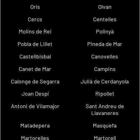
Orís
Olvan
Cercs
Centelles
Molins de Rei
Polinyà
Pobla de Lillet
Pineda de Mar
Castellbisbal
Canovelles
Canet de Mar
Campins
Calonge de Segarra
Julià de Cerdanyola
Joan Despí
Ripollet
Antoni de Vilamajor
Sant Andreu de
Llavaneres
Matadepera
Masquefa
Martorelles
Martorell