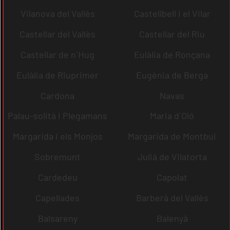
Vilanova del Vallès
Castellbell i el Vilar
Castellar del Vallès
Castellar del Riu
Castellar de n´Hug
Eulàlia de Ronçana
Eulàlia de Riuprimer
Eugènia de Berga
Cardona
Navas
Palau-solità i Plegamans
Maria d´Oló
Margarida i els Monjos
Margarida de Montbui
Sobremunt
Julià de Vilatorta
Cardedeu
Capolat
Capellades
Barberà del Vallès
Balsareny
Balenyà