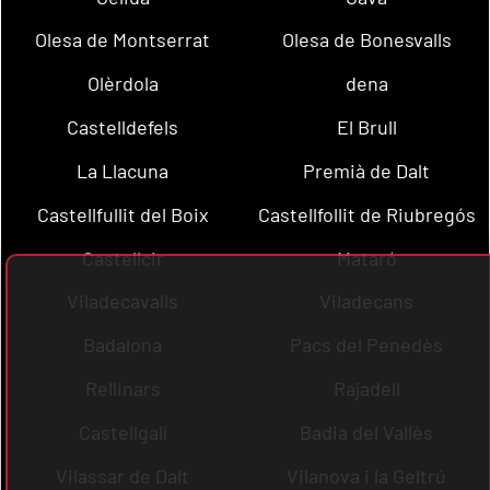
Olesa de Montserrat
Olesa de Bonesvalls
Olèrdola
dena
Castelldefels
El Brull
La Llacuna
Premià de Dalt
Castellfullit del Boix
Castellfollit de Riubregós
Castellcir
Mataró
Viladecavalls
Viladecans
Badalona
Pacs del Penedès
Rellinars
Rajadell
Castellgalí
Badia del Vallès
Vilassar de Dalt
Vilanova i la Geltrú