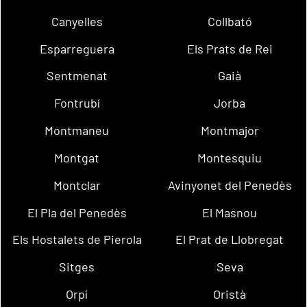
Canyelles
Collbató
Esparreguera
Els Prats de Rei
Sentmenat
Gaià
Fontrubí
Jorba
Montmaneu
Montmajor
Montgat
Montesquiu
Montclar
Avinyonet del Penedès
El Pla del Penedès
El Masnou
Els Hostalets de Pierola
El Prat de Llobregat
Sitges
Seva
Orpí
Oristà