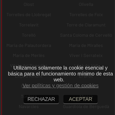
Olost
Olivella
Torrelles de Llobregat
Torrelles de Foix
Torrelavit
Torre de Claramunt
Torelló
Santa Coloma de Cervelló
Maria de Palautordera
Maria de Miralles
Maria de Merlès
Viver i Serrateix
Vilobí del Penedès
Lliçà de Vall
Utilizamos solamente la cookie esencial y
básica para el funcionamiento mínimo de esta
Lliçà d´Amunt
El Bruc
web.
Ver políticas y gestión de cookies
Dosrius
Cubelles
Tordera
Abrera
RECHAZAR
ACEPTAR
Navarcles
Guardiola de Berguedà