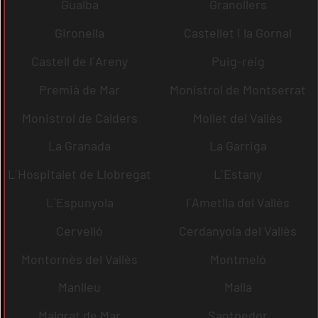
Gualba
Granollers
Gironella
Castellet i la Gornal
Castell de l´Areny
Puig-reig
Premià de Mar
Monistrol de Montserrat
Monistrol de Calders
Mollet del Vallès
La Granada
La Garriga
L´Hospitalet de Llobregat
L´Estany
L´Espunyola
l´Ametlla del Vallès
Cervelló
Cerdanyola del Vallès
Montornès del Vallès
Montmeló
Manlleu
Malla
Malgrat de Mar
Santpedor