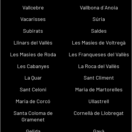
Vallcebre
Vallbona d´Anoia
Vacarisses
Súria
Subirats
Saldes
Llinars del Vallès
Les Masíes de Voltregà
Les Masies de Roda
Les Franqueses del Vallès
Les Cabanyes
La Roca del Vallès
La Quar
Sant Climent
Sant Celoni
Maria de Martorelles
Maria de Corcó
Ullastrell
Santa Coloma de
Cornellà de Llobregat
Gramenet
Gelida
Gavà