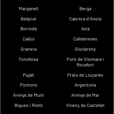
Marganell
Berga
Bellprat
Cabrera d´Anoia
Borredà
Avià
Callús
Calldetenes
Granera
Gisclareny
Fonollosa
Pont de Vilomara i
Rocafort
Pujalt
Prats de Lluçanès
Pontons
Argentona
Arenys de Munt
Arenys de Mar
Bigues i Riells
Vicenç de Castellet