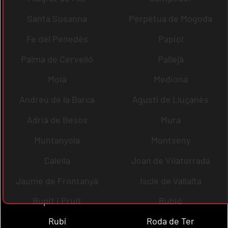
Santa Susanna
Perpètua de Mogoda
Fe del Penedès
Papiol
Palma de Cervelló
Pallejà
Moià
Mediona
Andreu de la Barca
Agustí de Lluçanès
Adrià de Besòs
Mura
Muntanyola
Montseny
Calella
Joan de Vilatorrada
Jaume de Frontanyà
Iscle de Vallalta
Rupit i Pruit
Rubió
Rubí
Roda de Ter