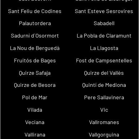
Sant Feliu de Codines
Sant Esteve Sesrovires
Palautordera
Sabadell
Sadurní d´Osormort
La Pobla de Claramunt
La Nou de Berguedà
La Llagosta
Fruitós de Bages
Fost de Campsentelles
Quirze Safaja
Quirze del Vallès
Quirze de Besora
Quintí de Mediona
Pol de Mar
Pere Sallavinera
Vilada
Vic
Veciana
Vallromanes
Vallirana
Vallgorguina