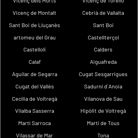
Vicenç dels Horts
Vicenç de Torelló
Vicenç de Montalt
Cebrià de Vallalta
Sant Boi de Lluçanès
Sant Boi
artomeu del Grau
Castellterçol
Castellolí
Calders
Calaf
Aiguafreda
Aguilar de Segarra
Cugat Sesgarrigues
Cugat del Vallès
Sadurní d´Anoia
Cecília de Voltregà
Vilanova de Sau
Vilalba Sasserra
Hipòlit de Voltregà
Martí Sarroca
Martí de Tous
Vilassar de Mar
Tona