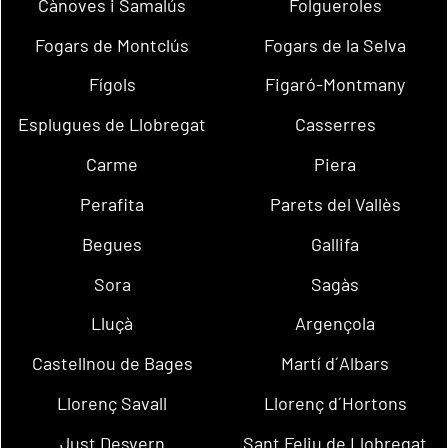
Cànoves i Samalús
Folgueroles
Fogars de Montclús
Fogars de la Selva
Fígols
Figaró-Montmany
Esplugues de Llobregat
Casserres
Carme
Piera
Perafita
Parets del Vallès
Begues
Gallifa
Sora
Sagàs
Lluçà
Argençola
Castellnou de Bages
Martí d´Albars
Llorenç Savall
Llorenç d´Hortons
Just Desvern
Sant Feliu de Llobregat