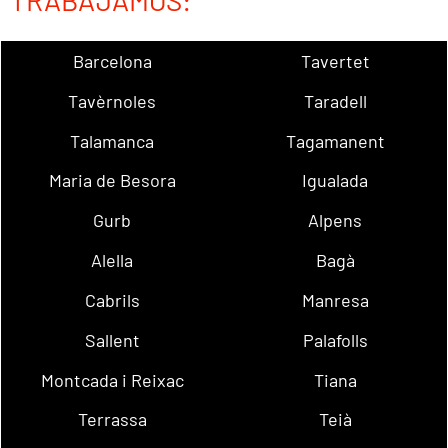
TRABAJAMOS:
Barcelona
Tavertet
Tavèrnoles
Taradell
Talamanca
Tagamanent
Maria de Besora
Igualada
Gurb
Alpens
Alella
Bagà
Cabrils
Manresa
Sallent
Palafolls
Montcada i Reixac
Tiana
Terrassa
Teià