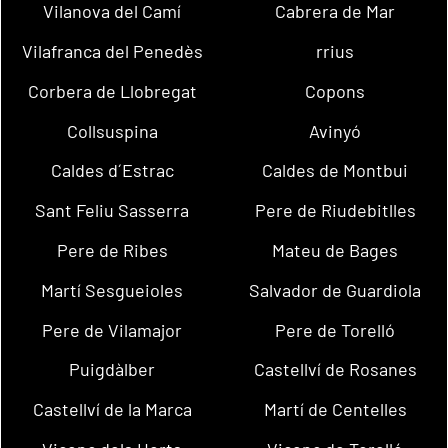
Vilanova del Camí
Cabrera de Mar
Vilafranca del Penedès
rrius
Corbera de Llobregat
Copons
Collsuspina
Avinyó
Caldes d´Estrac
Caldes de Montbui
Sant Feliu Sasserra
Pere de Riudebitlles
Pere de Ribes
Mateu de Bages
Martí Sesgueioles
Salvador de Guardiola
Pere de Vilamajor
Pere de Torelló
Puigdàlber
Castellví de Rosanes
Castellví de la Marca
Martí de Centelles