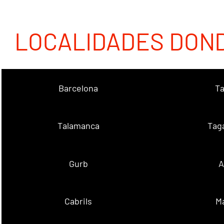
LOCALIDADES DON
Barcelona
Ta
Talamanca
Tag
Gurb
A
Cabrils
M