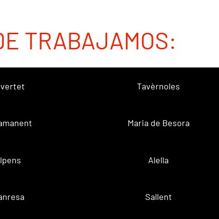
DE TRABAJAMOS:
vertet
Tavèrnoles
amanent
Maria de Besora
lpens
Alella
anresa
Sallent