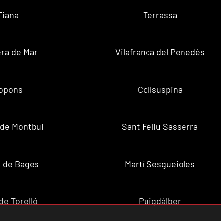
Tiana
Terrassa
ra de Mar
Vilafranca del Penedès
opons
Collsuspina
 de Montbui
Sant Feliu Sasserra
 de Bages
Martí Sesgueioles
de Torelló
Puigdàlber