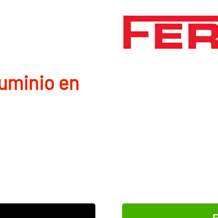
luminio en
E