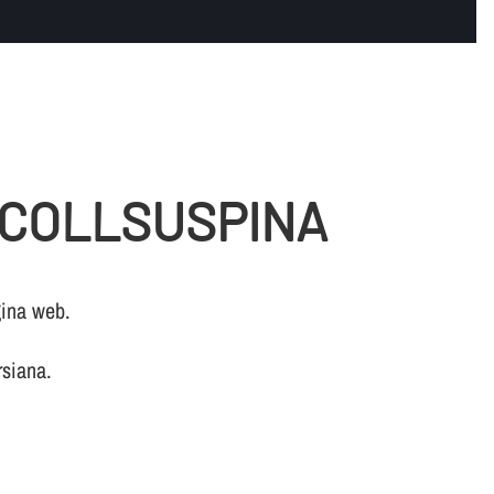
 COLLSUSPINA
gina web.
rsiana.