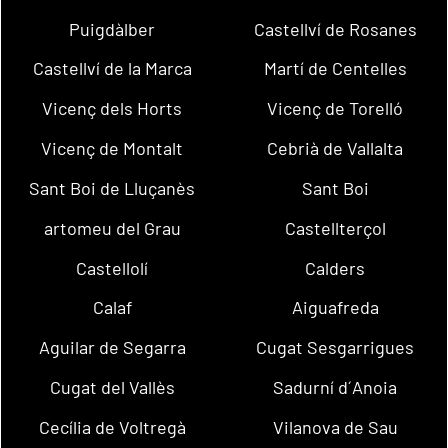
Puigdàlber
Castellví de Rosanes
Castellví de la Marca
Martí de Centelles
Vicenç dels Horts
Vicenç de Torelló
Vicenç de Montalt
Cebrià de Vallalta
Sant Boi de Lluçanès
Sant Boi
artomeu del Grau
Castellterçol
Castellolí
Calders
Calaf
Aiguafreda
Aguilar de Segarra
Cugat Sesgarrigues
Cugat del Vallès
Sadurní d´Anoia
Cecília de Voltregà
Vilanova de Sau