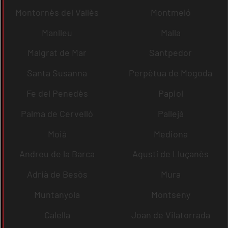
Montornès del Vallès
Montmeló
Manlleu
Malla
Malgrat de Mar
Santpedor
Santa Susanna
Perpètua de Mogoda
Fe del Penedès
Papiol
Palma de Cervelló
Pallejà
Moià
Mediona
Andreu de la Barca
Agustí de Lluçanès
Adrià de Besòs
Mura
Muntanyola
Montseny
Calella
Joan de Vilatorrada