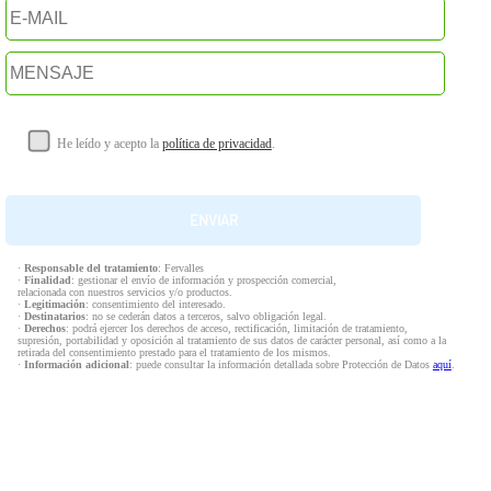
He leído y acepto la
política de privacidad
.
·
Responsable del tratamiento
: Fervalles
·
Finalidad
: gestionar el envío de información y prospección comercial,
relacionada con nuestros servicios y/o productos.
·
Legitimación
: consentimiento del interesado.
·
Destinatarios
: no se cederán datos a terceros, salvo obligación legal.
·
Derechos
: podrá ejercer los derechos de acceso, rectificación, limitación de tratamiento,
supresión, portabilidad y oposición al tratamiento de sus datos de carácter personal, así como a la
retirada del consentimiento prestado para el tratamiento de los mismos.
·
Información adicional
: puede consultar la información detallada sobre Protección de Datos
aquí
.