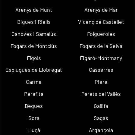
Arenys de Munt
Arenys de Mar
Bigues i Riells
Vicenç de Castellet
Cànoves i Samalús
Folgueroles
Fogars de Montclús
Fogars de la Selva
Fígols
Figaró-Montmany
Esplugues de Llobregat
Casserres
Carme
Piera
Perafita
Parets del Vallès
Begues
Gallifa
Sora
Sagàs
Lluçà
Argençola