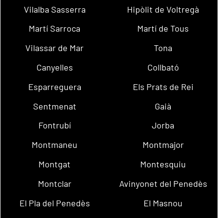
Vilalba Sasserra
Hipòlit de Voltregà
Martí Sarroca
Martí de Tous
Vilassar de Mar
Tona
Canyelles
Collbató
Esparreguera
Els Prats de Rei
Sentmenat
Gaià
Fontrubí
Jorba
Montmaneu
Montmajor
Montgat
Montesquiu
Montclar
Avinyonet del Penedès
El Pla del Penedès
El Masnou