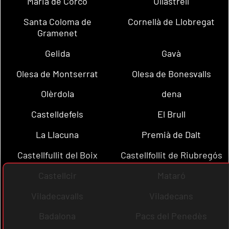
Maria de Corcó
Ullastrell
Santa Coloma de
Cornellà de Llobregat
Gramenet
Gelida
Gavà
Olesa de Montserrat
Olesa de Bonesvalls
Olèrdola
dena
Castelldefels
El Brull
La Llacuna
Premià de Dalt
Castellfullit del Boix
Castellfollit de Riubregós
Castellcir
Mataró
Viladecavalls
Viladecans
Badalona
Pacs del Penedès