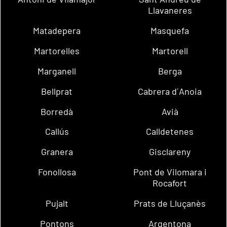
Llavaneres
Matadepera
Masquefa
Martorelles
Martorell
Marganell
Berga
Bellprat
Cabrera d´Anoia
Borredà
Avià
Callús
Calldetenes
Granera
Gisclareny
Fonollosa
Pont de Vilomara i
Rocafort
Pujalt
Prats de Lluçanès
Pontons
Argentona