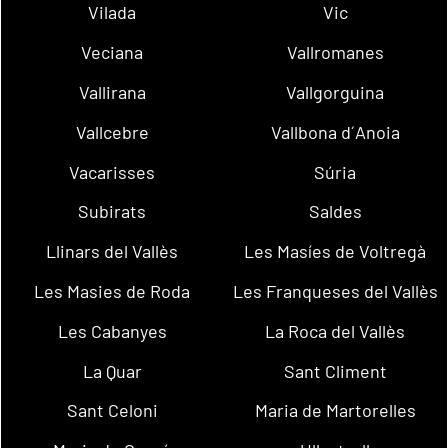
Vilada
Vic
Veciana
Vallromanes
Vallirana
Vallgorguina
Vallcebre
Vallbona d´Anoia
Vacarisses
Súria
Subirats
Saldes
Llinars del Vallès
Les Masíes de Voltregà
Les Masies de Roda
Les Franqueses del Vallès
Les Cabanyes
La Roca del Vallès
La Quar
Sant Climent
Sant Celoni
Maria de Martorelles