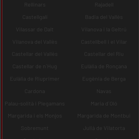
Rellinars
Rajadell
Castellgalí
Badia del Vallès
Vilassar de Dalt
Vilanova i la Geltrú
Vilanova del Vallès
Castellbell i el Vilar
Castellar del Vallès
Castellar del Riu
Castellar de n´Hug
Eulàlia de Ronçana
Eulàlia de Riuprimer
Eugènia de Berga
Cardona
Navas
Palau-solità i Plegamans
Maria d´Oló
Margarida i els Monjos
Margarida de Montbui
Sobremunt
Julià de Vilatorta