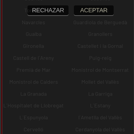
RECHAZAR
ACEPTAR
Tordera
Abrera
Navarcles
Guardiola de Berguedà
Gualba
Granollers
Gironella
Castellet i la Gornal
Castell de l´Areny
Puig-reig
Premià de Mar
Monistrol de Montserrat
Monistrol de Calders
Mollet del Vallès
La Granada
La Garriga
L´Hospitalet de Llobregat
L´Estany
L´Espunyola
l´Ametlla del Vallès
Cervelló
Cerdanyola del Vallès