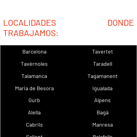
LOCALIDADES DONDE
TRABAJAMOS:
Barcelona
Tavertet
Tavèrnoles
Taradell
Talamanca
Tagamanent
Maria de Besora
Igualada
Gurb
Alpens
Alella
Bagà
Cabrils
Manresa
Sallent
Palafolls