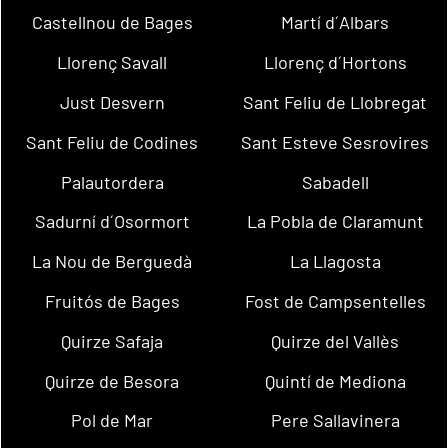
Castellnou de Bages
Martí d´Albars
Llorenç Savall
Llorenç d´Hortons
Just Desvern
Sant Feliu de Llobregat
Sant Feliu de Codines
Sant Esteve Sesrovires
Palautordera
Sabadell
Sadurní d´Osormort
La Pobla de Claramunt
La Nou de Berguedà
La Llagosta
Fruitós de Bages
Fost de Campsentelles
Quirze Safaja
Quirze del Vallès
Quirze de Besora
Quintí de Mediona
Pol de Mar
Pere Sallavinera