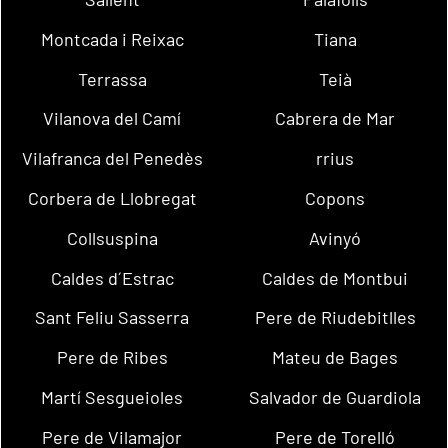
Montcada i Reixac
Tiana
Terrassa
Teià
Vilanova del Camí
Cabrera de Mar
Vilafranca del Penedès
rrius
Corbera de Llobregat
Copons
Collsuspina
Avinyó
Caldes d´Estrac
Caldes de Montbui
Sant Feliu Sasserra
Pere de Riudebitlles
Pere de Ribes
Mateu de Bages
Martí Sesgueioles
Salvador de Guardiola
Pere de Vilamajor
Pere de Torelló