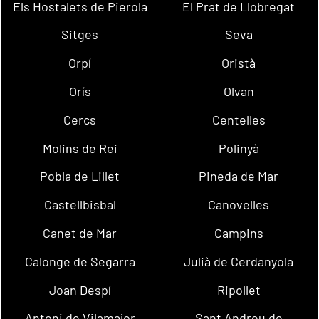
Els Hostalets de Pierola
El Prat de Llobregat
Sitges
Seva
Orpí
Oristà
Orís
Olvan
Cercs
Centelles
Molins de Rei
Polinyà
Pobla de Lillet
Pineda de Mar
Castellbisbal
Canovelles
Canet de Mar
Campins
Calonge de Segarra
Julià de Cerdanyola
Joan Despí
Ripollet
Antoni de Vilamajor
Sant Andreu de