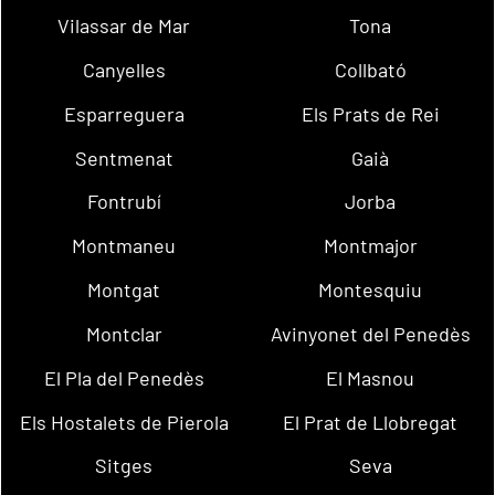
Vilassar de Mar
Tona
Canyelles
Collbató
Esparreguera
Els Prats de Rei
Sentmenat
Gaià
Fontrubí
Jorba
Montmaneu
Montmajor
Montgat
Montesquiu
Montclar
Avinyonet del Penedès
El Pla del Penedès
El Masnou
Els Hostalets de Pierola
El Prat de Llobregat
Sitges
Seva