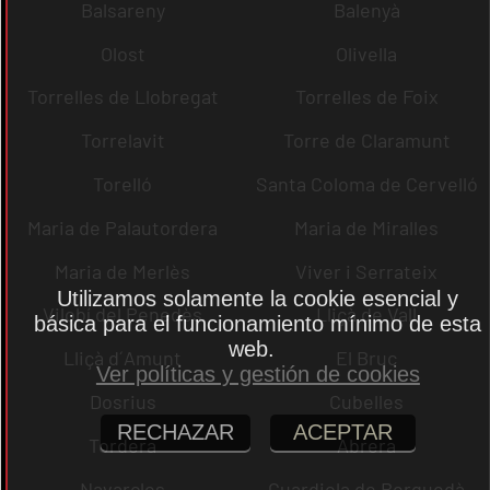
Balsareny
Balenyà
Olost
Olivella
Torrelles de Llobregat
Torrelles de Foix
Torrelavit
Torre de Claramunt
Torelló
Santa Coloma de Cervelló
Maria de Palautordera
Maria de Miralles
Maria de Merlès
Viver i Serrateix
Utilizamos solamente la cookie esencial y
Vilobí del Penedès
Lliçà de Vall
básica para el funcionamiento mínimo de esta
web.
Lliçà d´Amunt
El Bruc
Ver políticas y gestión de cookies
Dosrius
Cubelles
RECHAZAR
ACEPTAR
Tordera
Abrera
Navarcles
Guardiola de Berguedà