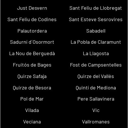
Just Desvern
Sant Feliu de Llobregat
Sant Feliu de Codines
Sant Esteve Sesrovires
Palautordera
Sabadell
Sadurní d´Osormort
La Pobla de Claramunt
La Nou de Berguedà
La Llagosta
Fruitós de Bages
Fost de Campsentelles
Quirze Safaja
Quirze del Vallès
Quirze de Besora
Quintí de Mediona
Pol de Mar
Pere Sallavinera
Vilada
Vic
Veciana
Vallromanes