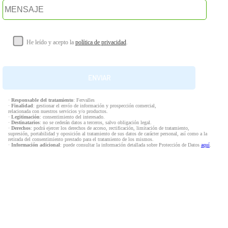
He leído y acepto la
política de privacidad
.
·
Responsable del tratamiento
: Fervalles
·
Finalidad
: gestionar el envío de información y prospección comercial,
relacionada con nuestros servicios y/o productos.
·
Legitimación
: consentimiento del interesado.
·
Destinatarios
: no se cederán datos a terceros, salvo obligación legal.
·
Derechos
: podrá ejercer los derechos de acceso, rectificación, limitación de tratamiento,
supresión, portabilidad y oposición al tratamiento de sus datos de carácter personal, así como a la
retirada del consentimiento prestado para el tratamiento de los mismos.
·
Información adicional
: puede consultar la información detallada sobre Protección de Datos
aquí
.