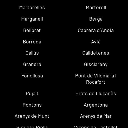
Martorelles
Martorell
Marganell
Berga
Bellprat
Cabrera d´Anoia
Borredà
Avià
Callús
Calldetenes
Granera
Gisclareny
Fonollosa
Pont de Vilomara i
Rocafort
Pujalt
Prats de Lluçanès
Pontons
Argentona
Arenys de Munt
Arenys de Mar
Bigues i Riells
Vicenç de Castellet