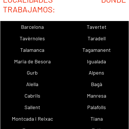
TRABAJAMOS:
Barcelona
Tavertet
Tavèrnoles
Taradell
Talamanca
Tagamanent
Maria de Besora
Igualada
Gurb
Alpens
Alella
Bagà
Cabrils
Manresa
Sallent
Palafolls
Montcada i Reixac
Tiana