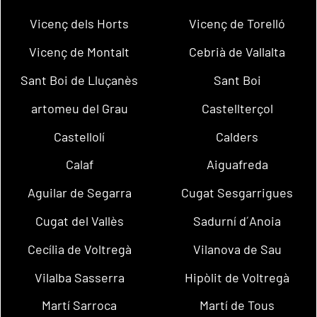
Vicenç dels Horts
Vicenç de Torelló
Vicenç de Montalt
Cebrià de Vallalta
Sant Boi de Lluçanès
Sant Boi
artomeu del Grau
Castellterçol
Castellolí
Calders
Calaf
Aiguafreda
Aguilar de Segarra
Cugat Sesgarrigues
Cugat del Vallès
Sadurní d´Anoia
Cecília de Voltregà
Vilanova de Sau
Vilalba Sasserra
Hipòlit de Voltregà
Martí Sarroca
Martí de Tous