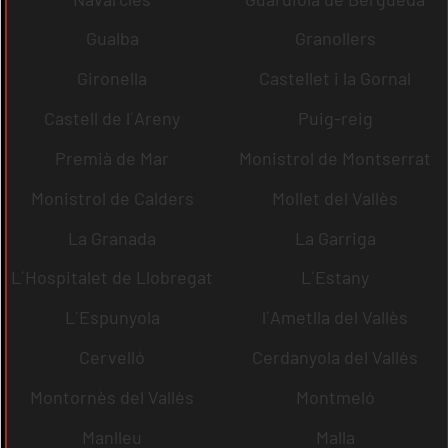
Gualba
Granollers
Gironella
Castellet i la Gornal
Castell de l´Areny
Puig-reig
Premià de Mar
Monistrol de Montserrat
Monistrol de Calders
Mollet del Vallès
La Granada
La Garriga
L´Hospitalet de Llobregat
L´Estany
L´Espunyola
l´Ametlla del Vallès
Cervelló
Cerdanyola del Vallès
Montornès del Vallès
Montmeló
Manlleu
Malla