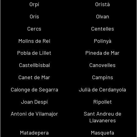
Orpí
Oristà
Orís
Olvan
Cercs
Centelles
Molins de Rei
Polinyà
Pobla de Lillet
Pineda de Mar
Castellbisbal
Canovelles
Canet de Mar
Campins
Calonge de Segarra
Julià de Cerdanyola
Joan Despí
Ripollet
Antoni de Vilamajor
Sant Andreu de
Llavaneres
Matadepera
Masquefa