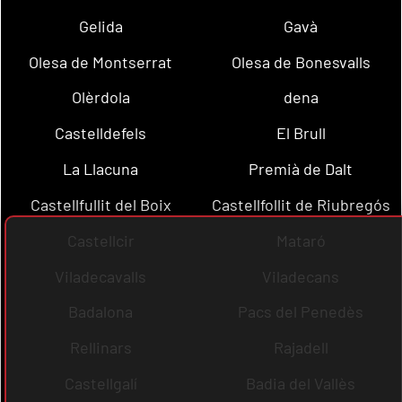
Gelida
Gavà
Olesa de Montserrat
Olesa de Bonesvalls
Olèrdola
dena
Castelldefels
El Brull
La Llacuna
Premià de Dalt
Castellfullit del Boix
Castellfollit de Riubregós
Castellcir
Mataró
Viladecavalls
Viladecans
Badalona
Pacs del Penedès
Rellinars
Rajadell
Castellgalí
Badia del Vallès