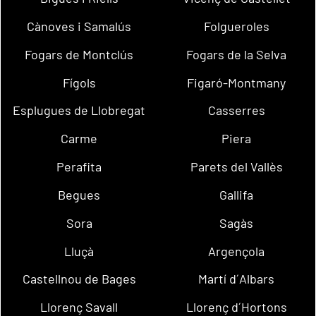
Cànoves i Samalús
Folgueroles
Fogars de Montclús
Fogars de la Selva
Fígols
Figaró-Montmany
Esplugues de Llobregat
Casserres
Carme
Piera
Perafita
Parets del Vallès
Begues
Gallifa
Sora
Sagàs
Lluçà
Argençola
Castellnou de Bages
Martí d´Albars
Llorenç Savall
Llorenç d´Hortons