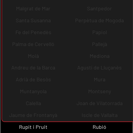
Malgrat de Mar
Santpedor
Santa Susanna
Perpètua de Mogoda
Fe del Penedès
Papiol
Palma de Cervelló
Pallejà
Moià
Mediona
Andreu de la Barca
Agustí de Lluçanès
Adrià de Besòs
Mura
Muntanyola
Montseny
Calella
Joan de Vilatorrada
Jaume de Frontanyà
Iscle de Vallalta
Rupit i Pruit
Rubió