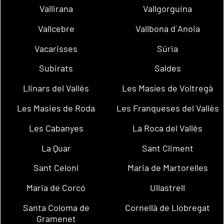
Vallirana
Vallgorguina
Vallcebre
Vallbona d´Anoia
Vacarisses
Súria
Subirats
Saldes
Llinars del Vallès
Les Masíes de Voltregà
Les Masies de Roda
Les Franqueses del Vallès
Les Cabanyes
La Roca del Vallès
La Quar
Sant Climent
Sant Celoni
Maria de Martorelles
Maria de Corcó
Ullastrell
Santa Coloma de
Cornellà de Llobregat
Gramenet