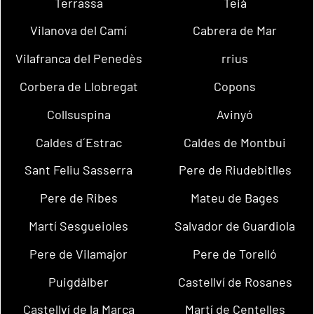
Terrassa
Teià
Vilanova del Camí
Cabrera de Mar
Vilafranca del Penedès
rrius
Corbera de Llobregat
Copons
Collsuspina
Avinyó
Caldes d´Estrac
Caldes de Montbui
Sant Feliu Sasserra
Pere de Riudebitlles
Pere de Ribes
Mateu de Bages
Martí Sesgueioles
Salvador de Guardiola
Pere de Vilamajor
Pere de Torelló
Puigdàlber
Castellví de Rosanes
Castellví de la Marca
Martí de Centelles