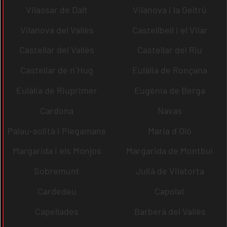
Vilassar de Dalt
Vilanova i la Geltrú
Vilanova del Vallès
Castellbell i el Vilar
Castellar del Vallès
Castellar del Riu
Castellar de n´Hug
Eulàlia de Ronçana
Eulàlia de Riuprimer
Eugènia de Berga
Cardona
Navas
Palau-solità i Plegamans
Maria d´Oló
Margarida i els Monjos
Margarida de Montbui
Sobremunt
Julià de Vilatorta
Cardedeu
Capolat
Capellades
Barberà del Vallès