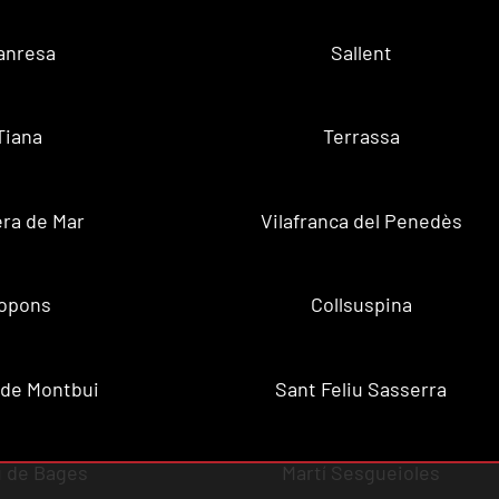
anresa
Sallent
Tiana
Terrassa
ra de Mar
Vilafranca del Penedès
opons
Collsuspina
 de Montbui
Sant Feliu Sasserra
 de Bages
Martí Sesgueioles