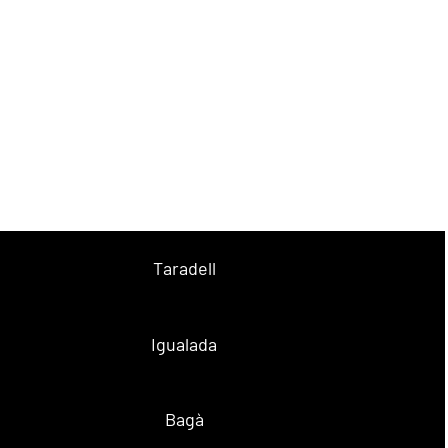
Taradell
Igualada
Bagà