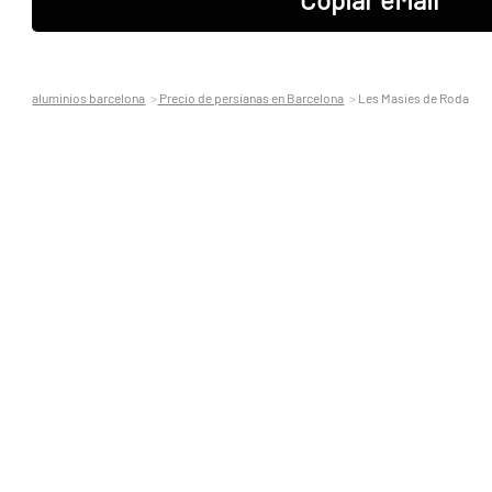
aluminios barcelona
Precio de persianas en Barcelona
Les Masies de Roda