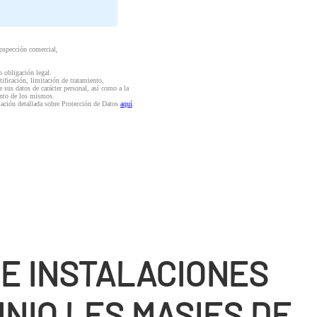
rospección comercial,
o obligación legal.
ctificación, limitación de tratamiento,
e sus datos de carácter personal, así como a la
iento de los mismos.
mación detallada sobre Protección de Datos
aquí
.
DE INSTALACIONES
NIO LES MASIES DE