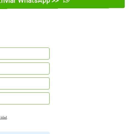
acidad
.