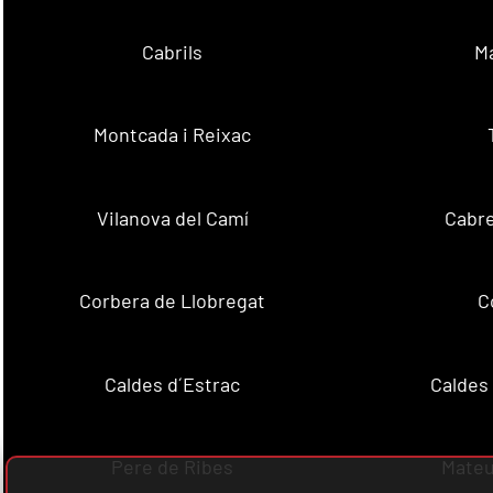
Cabrils
M
Montcada i Reixac
Vilanova del Camí
Cabre
Corbera de Llobregat
C
Caldes d´Estrac
Caldes
Pere de Ribes
Mateu