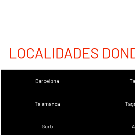
LOCALIDADES DON
Barcelona
Ta
Talamanca
Tag
Gurb
A