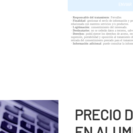
·
Responsable del tratamiento
: Fervalles
·
Finalidad
: gestionar el envío de información y p
relacionada con nuestros servicios y/o productos.
·
Legitimación
: consentimiento del interesado.
·
Destinatarios
: no se cederán datos a terceros, salv
·
Derechos
: podrá ejercer los derechos de acceso, re
supresión, portabilidad y oposición al tratamiento d
retirada del consentimiento prestado para el tratam
·
Información adicional
: puede consultar la infor
PRECIO 
EN ALUMI