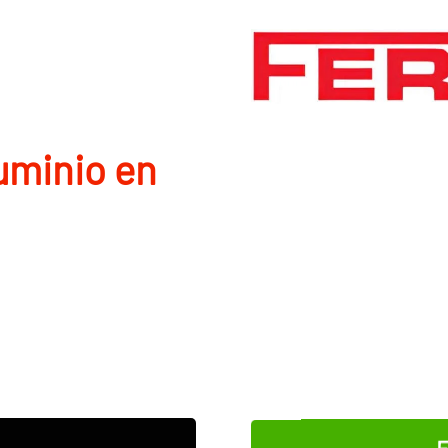
uminio en
E