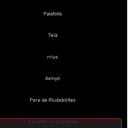
Palafolls
Teià
rrius
Avinyó
Pere de Riudebitlles
Salvador de Guardiola