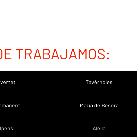
DE TRABAJAMOS:
vertet
Tavèrnoles
amanent
Maria de Besora
lpens
Alella