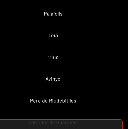
Palafolls
Teià
rrius
Avinyó
Pere de Riudebitlles
Salvador de Guardiola