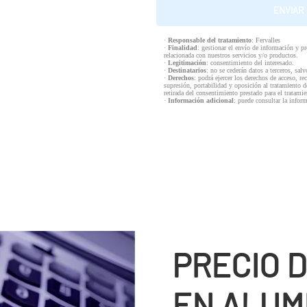
·
Responsable del tratamiento
: Fervalles
·
Finalidad
: gestionar el envío de información y p
relacionada con nuestros servicios y/o productos.
·
Legitimación
: consentimiento del interesado.
·
Destinatarios
: no se cederán datos a terceros, salv
·
Derechos
: podrá ejercer los derechos de acceso, re
supresión, portabilidad y oposición al tratamiento d
retirada del consentimiento prestado para el tratam
·
Información adicional
: puede consultar la infor
PRECIO 
EN ALUM