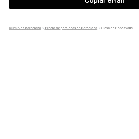
aluminios barcelona
Precio de persianas en Barcelona
Olesa de Bonesvalls