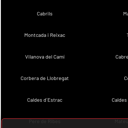
Cabrils
M
Montcada i Reixac
Vilanova del Camí
Cabre
Corbera de Llobregat
C
Caldes d´Estrac
Caldes
Pere de Ribes
Mateu