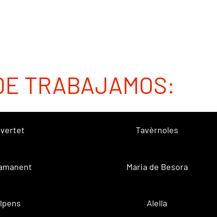
DE TRABAJAMOS:
vertet
Tavèrnoles
amanent
Maria de Besora
lpens
Alella