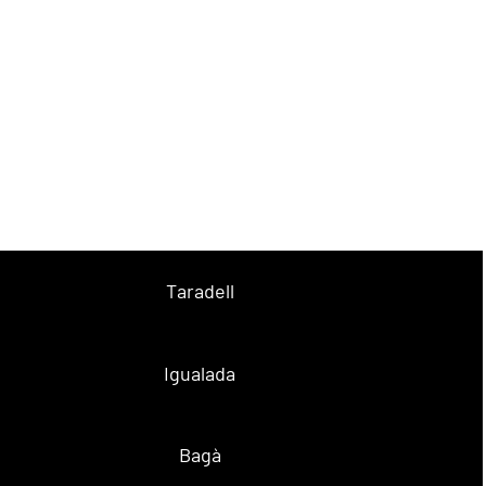
Taradell
Igualada
Bagà