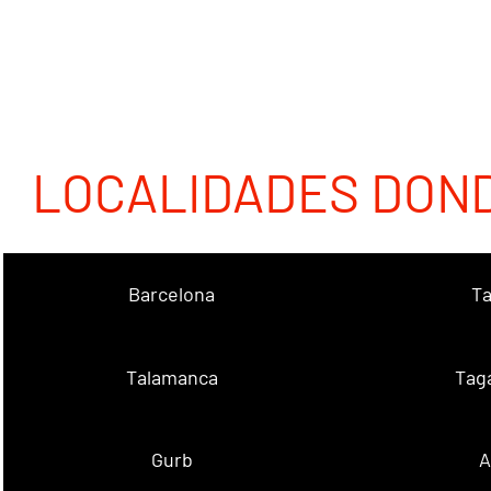
LOCALIDADES DON
Barcelona
Ta
Talamanca
Tag
Gurb
A