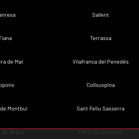
anresa
Sallent
Tiana
Terrassa
ra de Mar
Vilafranca del Penedès
opons
Collsuspina
 de Montbui
Sant Feliu Sasserra
 de Bages
Martí Sesgueioles