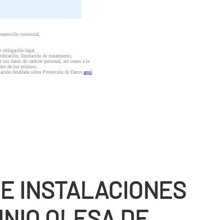
rospección comercial,
o obligación legal.
ctificación, limitación de tratamiento,
e sus datos de carácter personal, así como a la
iento de los mismos.
mación detallada sobre Protección de Datos
aquí
.
DE INSTALACIONES
INIO OLESA DE