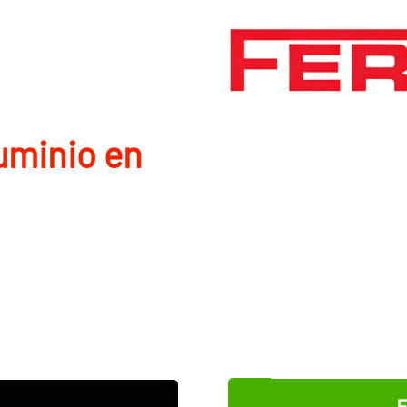
uminio en
E