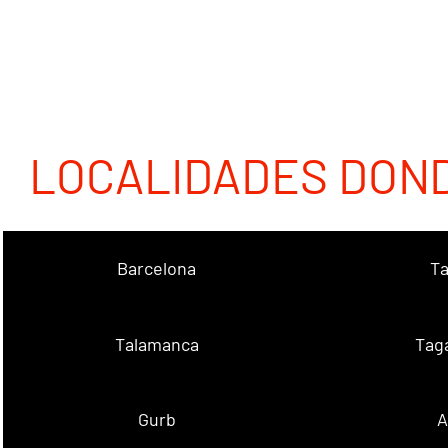
LOCALIDADES DON
Barcelona
Ta
Talamanca
Tag
Gurb
A