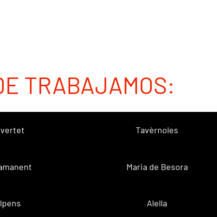
DE TRABAJAMOS:
vertet
Tavèrnoles
amanent
Maria de Besora
lpens
Alella