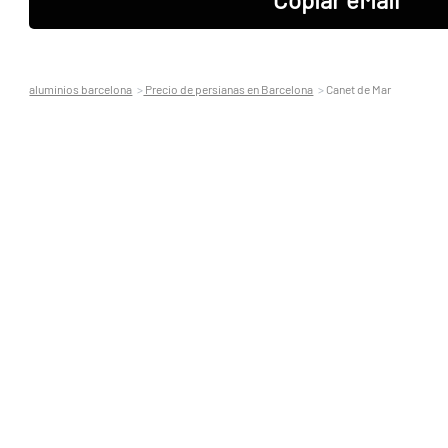
aluminios barcelona
Precio de persianas en Barcelona
Canet de Mar