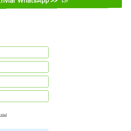
nviar WhatsApp >>
acidad
.