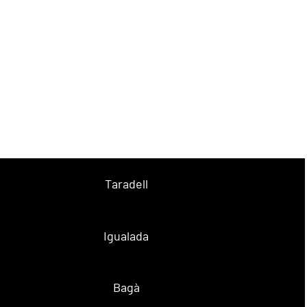
Taradell
Igualada
Bagà