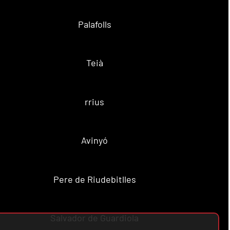
Palafolls
Teià
rrius
Avinyó
Pere de Riudebitlles
Salvador de Guardiola