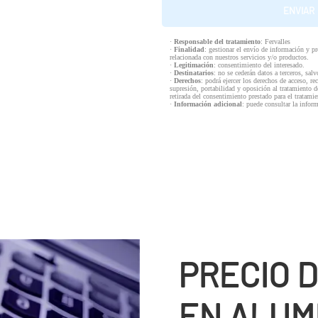
·
Responsable del tratamiento
: Fervalles
·
Finalidad
: gestionar el envío de información y p
relacionada con nuestros servicios y/o productos.
·
Legitimación
: consentimiento del interesado.
·
Destinatarios
: no se cederán datos a terceros, salv
·
Derechos
: podrá ejercer los derechos de acceso, re
supresión, portabilidad y oposición al tratamiento d
retirada del consentimiento prestado para el tratam
·
Información adicional
: puede consultar la infor
PRECIO 
EN ALUM