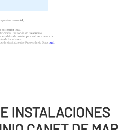
rospección comercial,
o obligación legal.
ctificación, limitación de tratamiento,
e sus datos de carácter personal, así como a la
iento de los mismos.
mación detallada sobre Protección de Datos
aquí
.
DE INSTALACIONES
INIO CANET DE MAR