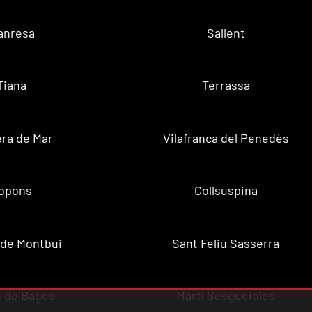
anresa
Sallent
Tiana
Terrassa
ra de Mar
Vilafranca del Penedès
opons
Collsuspina
 de Montbui
Sant Feliu Sasserra
 de Bages
Martí Sesgueioles