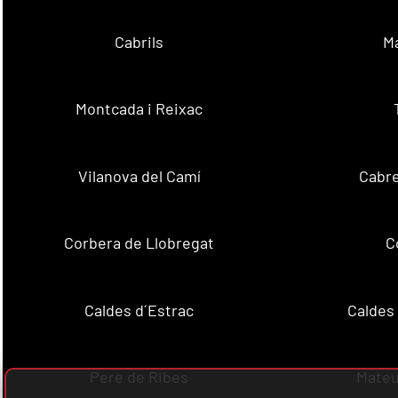
Cabrils
M
Montcada i Reixac
Vilanova del Camí
Cabre
Corbera de Llobregat
C
Caldes d´Estrac
Caldes
Pere de Ribes
Mateu