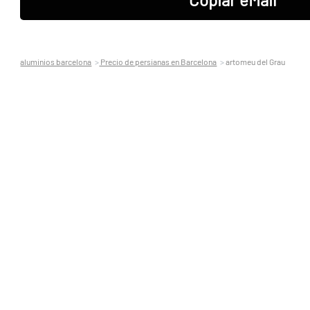
aluminios barcelona
Precio de persianas en Barcelona
artomeu del Grau