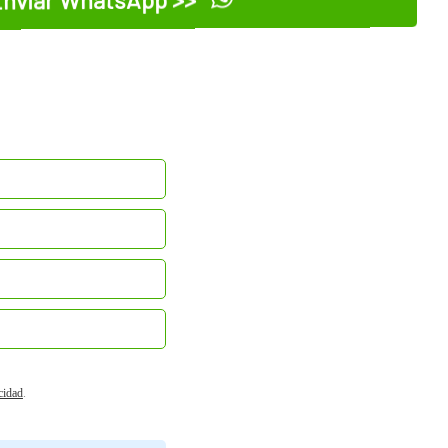
nviar WhatsApp >>
acidad
.