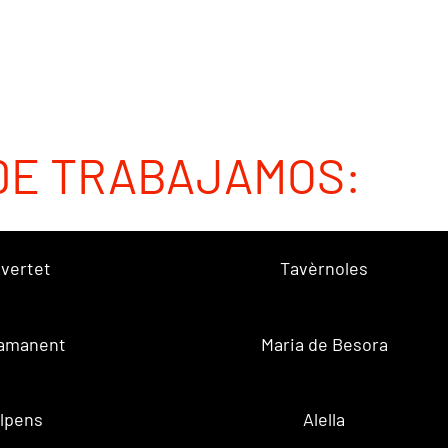
DE TRABAJAMOS:
vertet
Tavèrnoles
amanent
Maria de Besora
lpens
Alella