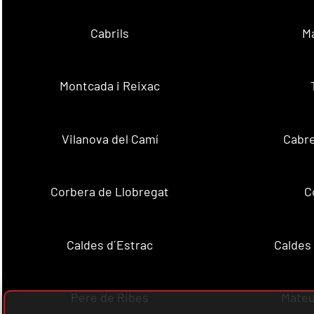
Cabrils
M
Montcada i Reixac
Vilanova del Camí
Cabre
Corbera de Llobregat
C
Caldes d´Estrac
Caldes
Pere de Ribes
Mateu