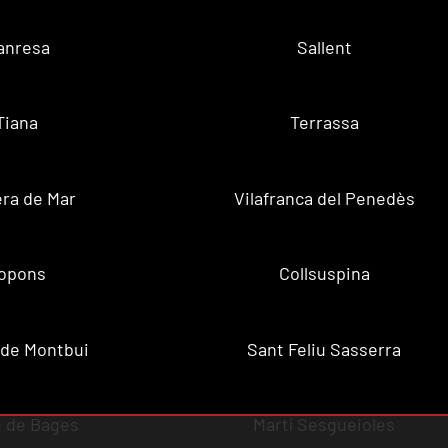
anresa
Sallent
Tiana
Terrassa
ra de Mar
Vilafranca del Penedès
opons
Collsuspina
 de Montbui
Sant Feliu Sasserra
 de Bages
Martí Sesgueioles