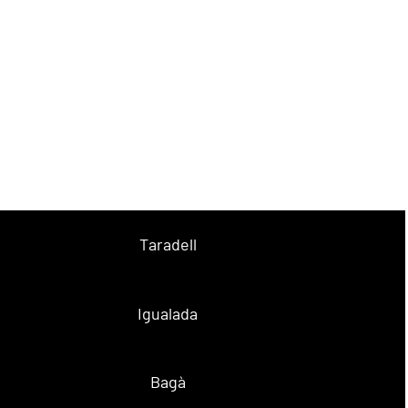
Taradell
Igualada
Bagà