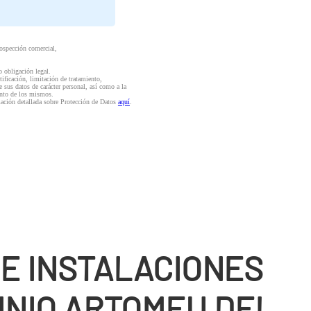
rospección comercial,
o obligación legal.
ctificación, limitación de tratamiento,
e sus datos de carácter personal, así como a la
iento de los mismos.
mación detallada sobre Protección de Datos
aquí
.
DE INSTALACIONES
INIO ARTOMEU DEL