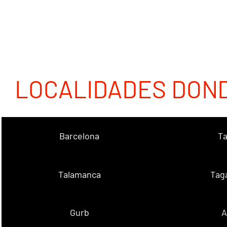
LOCALIDADES DON
Barcelona
Ta
Talamanca
Tag
Gurb
A