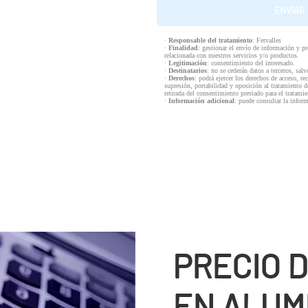
·
Responsable del tratamiento
: Fervalles
·
Finalidad
: gestionar el envío de información y p
relacionada con nuestros servicios y/o productos.
·
Legitimación
: consentimiento del interesado.
·
Destinatarios
: no se cederán datos a terceros, salv
·
Derechos
: podrá ejercer los derechos de acceso, re
supresión, portabilidad y oposición al tratamiento d
retirada del consentimiento prestado para el tratam
·
Información adicional
: puede consultar la infor
PRECIO 
EN ALUM