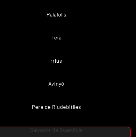
Palafolls
Teià
rrius
Avinyó
Pere de Riudebitlles
Salvador de Guardiola