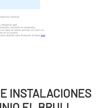
rospección comercial,
o obligación legal.
ctificación, limitación de tratamiento,
e sus datos de carácter personal, así como a la
iento de los mismos.
mación detallada sobre Protección de Datos
aquí
.
DE INSTALACIONES
INIO EL BRULL