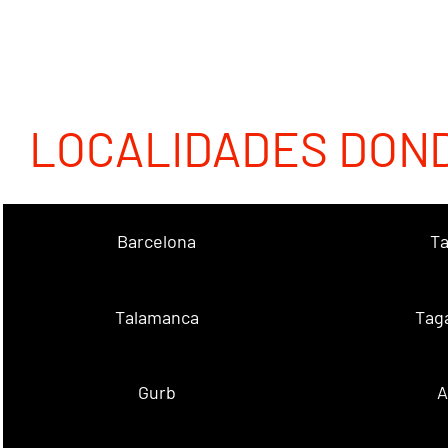
LOCALIDADES DON
Barcelona
Ta
Talamanca
Tag
Gurb
A