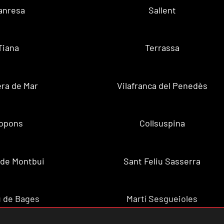
anresa
Sallent
Tiana
Terrassa
ra de Mar
Vilafranca del Penedès
opons
Collsuspina
 de Montbui
Sant Feliu Sasserra
 de Bages
Martí Sesgueioles