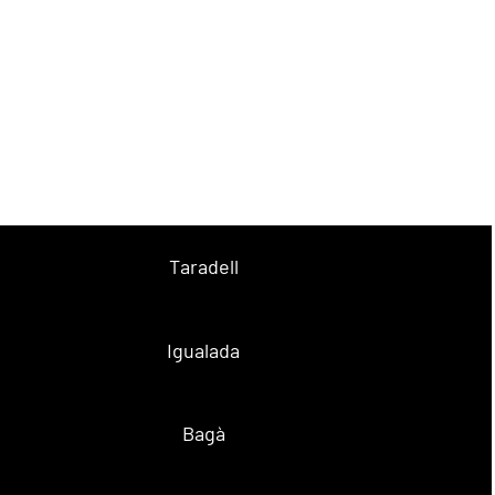
Taradell
Igualada
Bagà