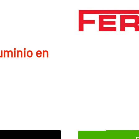
uminio en
E