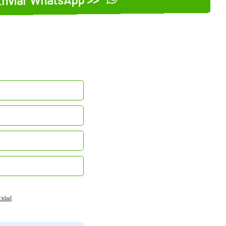
acidad
.