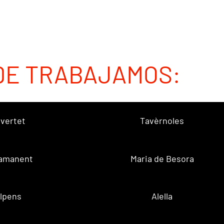
DE TRABAJAMOS:
vertet
Tavèrnoles
amanent
Maria de Besora
lpens
Alella