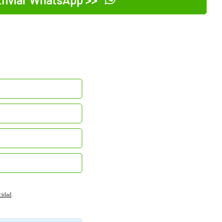
acidad
.