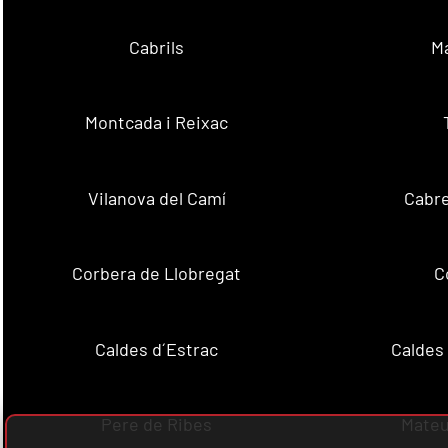
Cabrils
M
Montcada i Reixac
Vilanova del Camí
Cabre
Corbera de Llobregat
C
Caldes d´Estrac
Caldes
Pere de Ribes
Mateu