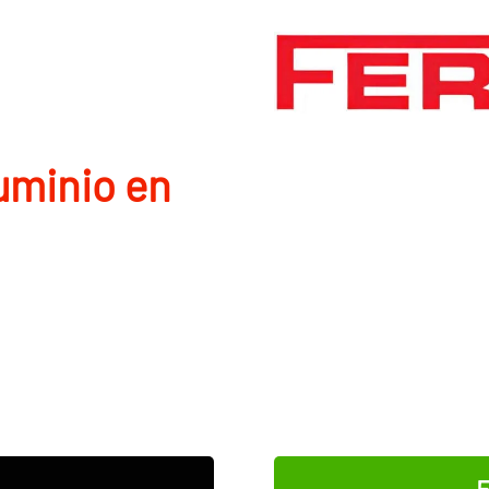
uminio en
E