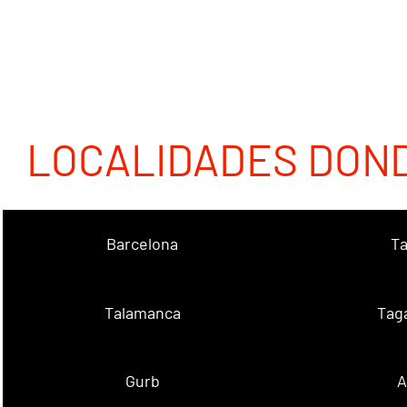
LOCALIDADES DON
Barcelona
Ta
Talamanca
Tag
Gurb
A