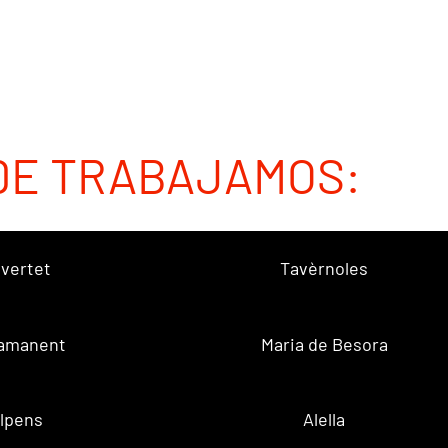
DE TRABAJAMOS:
vertet
Tavèrnoles
amanent
Maria de Besora
lpens
Alella