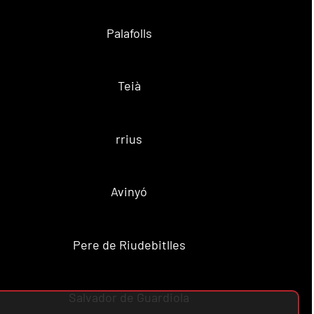
Palafolls
Teià
rrius
Avinyó
Pere de Riudebitlles
Salvador de Guardiola