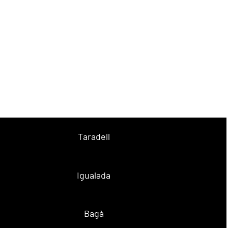
Taradell
Igualada
Bagà