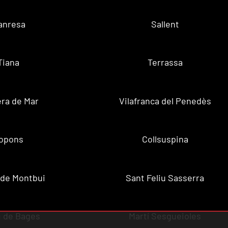
anresa
Sallent
Tiana
Terrassa
ra de Mar
Vilafranca del Penedès
opons
Collsuspina
 de Montbui
Sant Feliu Sasserra
 de Bages
Martí Sesgueioles