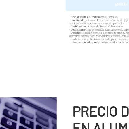
·
Responsable del tratamiento
: Fervalles
·
Finalidad
: gestionar el envío de información y p
relacionada con nuestros servicios y/o productos.
·
Legitimación
: consentimiento del interesado.
·
Destinatarios
: no se cederán datos a terceros, salv
·
Derechos
: podrá ejercer los derechos de acceso, re
supresión, portabilidad y oposición al tratamiento d
retirada del consentimiento prestado para el tratam
·
Información adicional
: puede consultar la infor
PRECIO 
EN ALUM