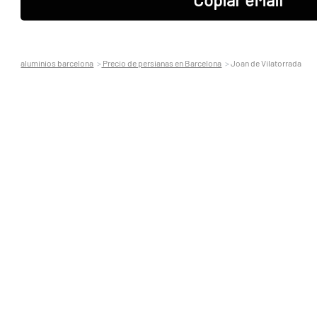
aluminios barcelona
Precio de persianas en Barcelona
Joan de Vilatorrada