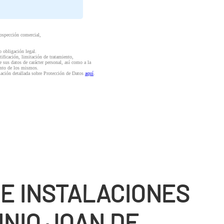
rospección comercial,
o obligación legal.
ctificación, limitación de tratamiento,
e sus datos de carácter personal, así como a la
iento de los mismos.
mación detallada sobre Protección de Datos
aquí
.
DE INSTALACIONES
INIO JOAN DE