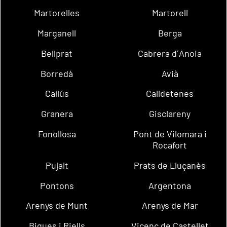
Martorelles
Martorell
Marganell
Berga
Bellprat
Cabrera d´Anoia
Borredà
Avià
Callús
Calldetenes
Granera
Gisclareny
Fonollosa
Pont de Vilomara i
Rocafort
Pujalt
Prats de Lluçanès
Pontons
Argentona
Arenys de Munt
Arenys de Mar
Bigues i Riells
Vicenç de Castellet