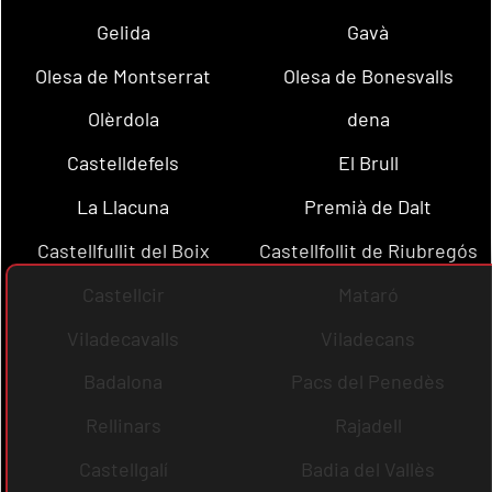
Gelida
Gavà
Olesa de Montserrat
Olesa de Bonesvalls
Olèrdola
dena
Castelldefels
El Brull
La Llacuna
Premià de Dalt
Castellfullit del Boix
Castellfollit de Riubregós
Castellcir
Mataró
Viladecavalls
Viladecans
Badalona
Pacs del Penedès
Rellinars
Rajadell
Castellgalí
Badia del Vallès