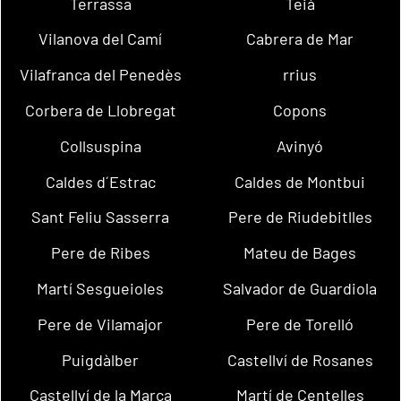
Terrassa
Teià
Vilanova del Camí
Cabrera de Mar
Vilafranca del Penedès
rrius
Corbera de Llobregat
Copons
Collsuspina
Avinyó
Caldes d´Estrac
Caldes de Montbui
Sant Feliu Sasserra
Pere de Riudebitlles
Pere de Ribes
Mateu de Bages
Martí Sesgueioles
Salvador de Guardiola
Pere de Vilamajor
Pere de Torelló
Puigdàlber
Castellví de Rosanes
Castellví de la Marca
Martí de Centelles