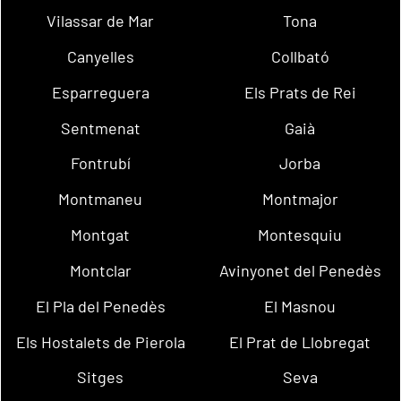
Vilassar de Mar
Tona
Canyelles
Collbató
Esparreguera
Els Prats de Rei
Sentmenat
Gaià
Fontrubí
Jorba
Montmaneu
Montmajor
Montgat
Montesquiu
Montclar
Avinyonet del Penedès
El Pla del Penedès
El Masnou
Els Hostalets de Pierola
El Prat de Llobregat
Sitges
Seva