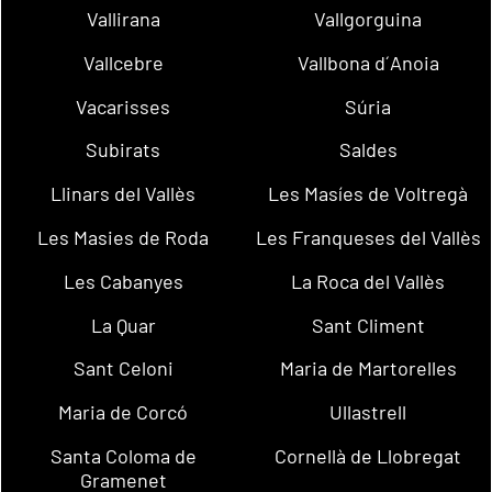
Vallirana
Vallgorguina
Vallcebre
Vallbona d´Anoia
Vacarisses
Súria
Subirats
Saldes
Llinars del Vallès
Les Masíes de Voltregà
Les Masies de Roda
Les Franqueses del Vallès
Les Cabanyes
La Roca del Vallès
La Quar
Sant Climent
Sant Celoni
Maria de Martorelles
Maria de Corcó
Ullastrell
Santa Coloma de
Cornellà de Llobregat
Gramenet