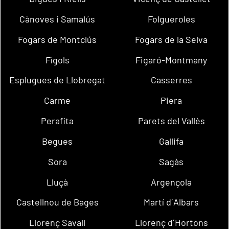
Cànoves i Samalús
Folgueroles
Fogars de Montclús
Fogars de la Selva
Fígols
Figaró-Montmany
Esplugues de Llobregat
Casserres
Carme
Piera
Perafita
Parets del Vallès
Begues
Gallifa
Sora
Sagàs
Lluçà
Argençola
Castellnou de Bages
Martí d´Albars
Llorenç Savall
Llorenç d´Hortons