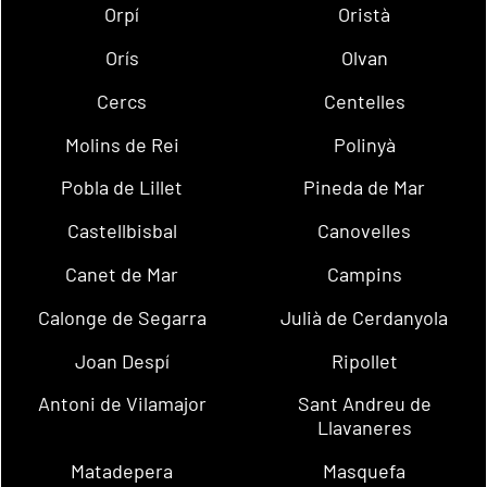
Orpí
Oristà
Orís
Olvan
Cercs
Centelles
Molins de Rei
Polinyà
Pobla de Lillet
Pineda de Mar
Castellbisbal
Canovelles
Canet de Mar
Campins
Calonge de Segarra
Julià de Cerdanyola
Joan Despí
Ripollet
Antoni de Vilamajor
Sant Andreu de
Llavaneres
Matadepera
Masquefa