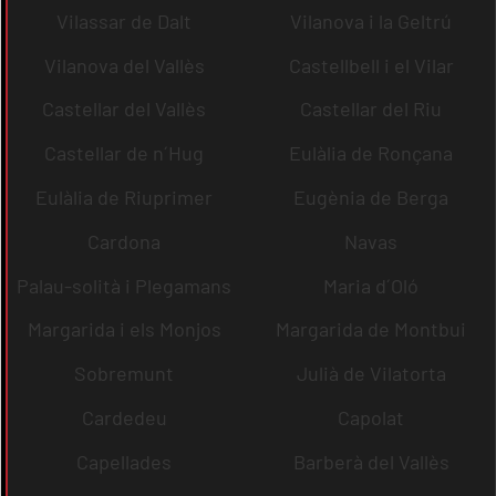
Vilassar de Dalt
Vilanova i la Geltrú
Vilanova del Vallès
Castellbell i el Vilar
Castellar del Vallès
Castellar del Riu
Castellar de n´Hug
Eulàlia de Ronçana
Eulàlia de Riuprimer
Eugènia de Berga
Cardona
Navas
Palau-solità i Plegamans
Maria d´Oló
Margarida i els Monjos
Margarida de Montbui
Sobremunt
Julià de Vilatorta
Cardedeu
Capolat
Capellades
Barberà del Vallès