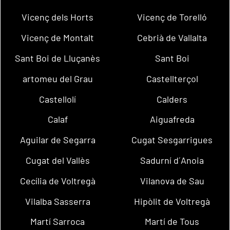
Vicenç dels Horts
Vicenç de Torelló
Vicenç de Montalt
Cebrià de Vallalta
Sant Boi de Lluçanès
Sant Boi
artomeu del Grau
Castellterçol
Castellolí
Calders
Calaf
Aiguafreda
Aguilar de Segarra
Cugat Sesgarrigues
Cugat del Vallès
Sadurní d´Anoia
Cecília de Voltregà
Vilanova de Sau
Vilalba Sasserra
Hipòlit de Voltregà
Martí Sarroca
Martí de Tous