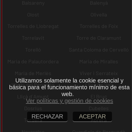
Balsareny
Balenyà
Olost
Olivella
Torrelles de Llobregat
Torrelles de Foix
Torrelavit
Torre de Claramunt
Torelló
Santa Coloma de Cervelló
Maria de Palautordera
Maria de Miralles
Maria de Merlès
Viver i Serrateix
Utilizamos solamente la cookie esencial y
Vilobí del Penedès
Lliçà de Vall
básica para el funcionamiento mínimo de esta
web.
Lliçà d´Amunt
El Bruc
Ver políticas y gestión de cookies
Dosrius
Cubelles
RECHAZAR
ACEPTAR
Tordera
Abrera
Navarcles
Guardiola de Berguedà