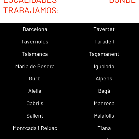
TRABAJAMOS:
Barcelona
Tavertet
Tavèrnoles
Taradell
Talamanca
Tagamanent
Maria de Besora
Igualada
Gurb
Alpens
Alella
Bagà
Cabrils
Manresa
Sallent
Palafolls
Montcada i Reixac
Tiana