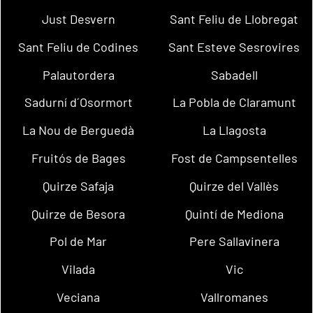
Just Desvern
Sant Feliu de Llobregat
Sant Feliu de Codines
Sant Esteve Sesrovires
Palautordera
Sabadell
Sadurní d´Osormort
La Pobla de Claramunt
La Nou de Berguedà
La Llagosta
Fruitós de Bages
Fost de Campsentelles
Quirze Safaja
Quirze del Vallès
Quirze de Besora
Quintí de Mediona
Pol de Mar
Pere Sallavinera
Vilada
Vic
Veciana
Vallromanes