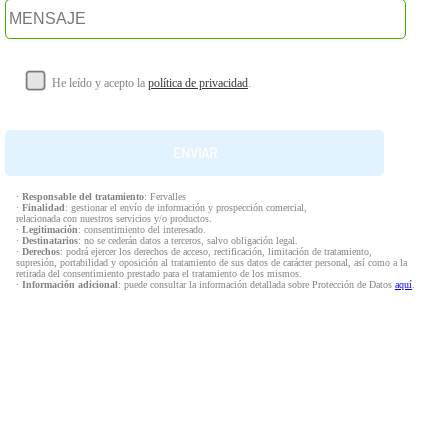
He leído y acepto la
política de privacidad
.
·
Responsable del tratamiento
: Fervalles
·
Finalidad
: gestionar el envío de información y prospección comercial,
relacionada con nuestros servicios y/o productos.
·
Legitimación
: consentimiento del interesado.
·
Destinatarios
: no se cederán datos a terceros, salvo obligación legal.
·
Derechos
: podrá ejercer los derechos de acceso, rectificación, limitación de tratamiento,
supresión, portabilidad y oposición al tratamiento de sus datos de carácter personal, así como a la
retirada del consentimiento prestado para el tratamiento de los mismos.
·
Información adicional
: puede consultar la información detallada sobre Protección de Datos
aquí
.