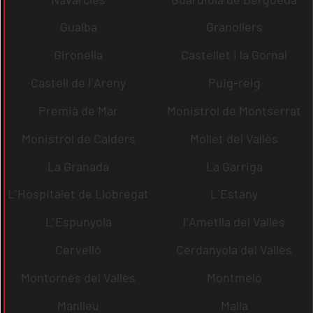
Gualba
Granollers
Gironella
Castellet i la Gornal
Castell de l´Areny
Puig-reig
Premià de Mar
Monistrol de Montserrat
Monistrol de Calders
Mollet del Vallès
La Granada
La Garriga
L´Hospitalet de Llobregat
L´Estany
L´Espunyola
l´Ametlla del Vallès
Cervelló
Cerdanyola del Vallès
Montornès del Vallès
Montmeló
Manlleu
Malla