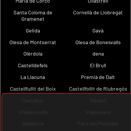
Maria de Corcó
Ullastrell
Santa Coloma de
Cornellà de Llobregat
Gramenet
Gelida
Gavà
Olesa de Montserrat
Olesa de Bonesvalls
Olèrdola
dena
Castelldefels
El Brull
La Llacuna
Premià de Dalt
Castellfullit del Boix
Castellfollit de Riubregós
Castellcir
Mataró
Viladecavalls
Viladecans
Badalona
Pacs del Penedès