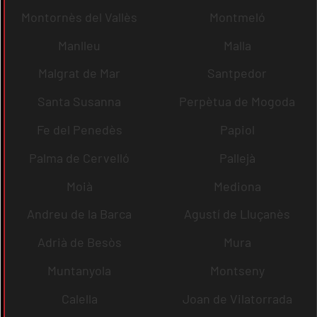
Montornès del Vallès
Montmeló
Manlleu
Malla
Malgrat de Mar
Santpedor
Santa Susanna
Perpètua de Mogoda
Fe del Penedès
Papiol
Palma de Cervelló
Pallejà
Moià
Mediona
Andreu de la Barca
Agustí de Lluçanès
Adrià de Besòs
Mura
Muntanyola
Montseny
Calella
Joan de Vilatorrada