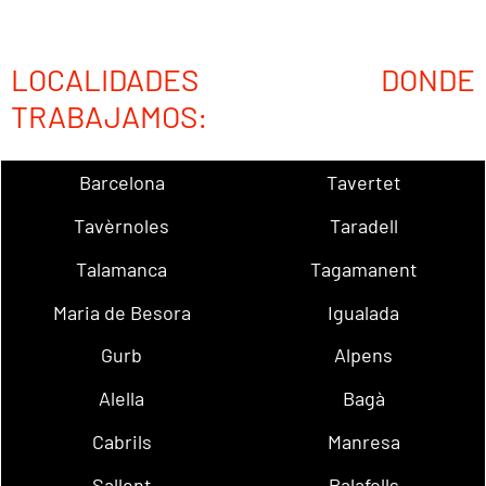
LOCALIDADES DONDE
TRABAJAMOS:
Barcelona
Tavertet
Tavèrnoles
Taradell
Talamanca
Tagamanent
Maria de Besora
Igualada
Gurb
Alpens
Alella
Bagà
Cabrils
Manresa
Sallent
Palafolls