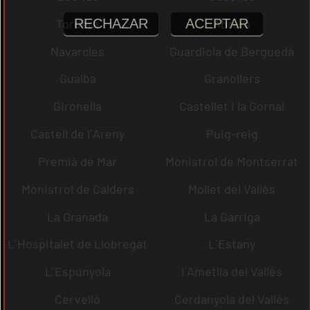
RECHAZAR
ACEPTAR
Tordera
Abrera
Navarcles
Guardiola de Berguedà
Gualba
Granollers
Gironella
Castellet i la Gornal
Castell de l´Areny
Puig-reig
Premià de Mar
Monistrol de Montserrat
Monistrol de Calders
Mollet del Vallès
La Granada
La Garriga
L´Hospitalet de Llobregat
L´Estany
L´Espunyola
l´Ametlla del Vallès
Cervelló
Cerdanyola del Vallès