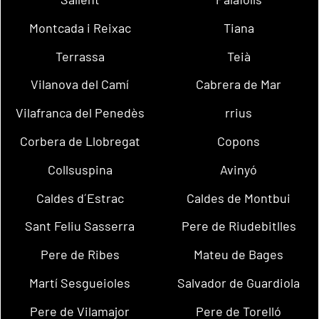
Montcada i Reixac
Tiana
Terrassa
Teià
Vilanova del Camí
Cabrera de Mar
Vilafranca del Penedès
rrius
Corbera de Llobregat
Copons
Collsuspina
Avinyó
Caldes d´Estrac
Caldes de Montbui
Sant Feliu Sasserra
Pere de Riudebitlles
Pere de Ribes
Mateu de Bages
Martí Sesgueioles
Salvador de Guardiola
Pere de Vilamajor
Pere de Torelló