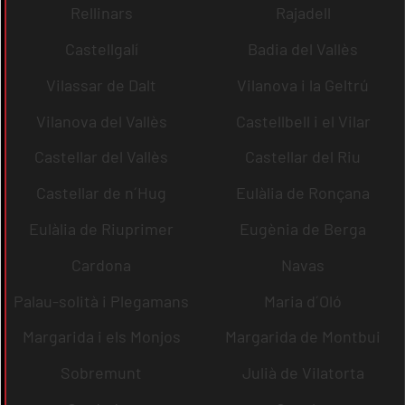
Rellinars
Rajadell
Castellgalí
Badia del Vallès
Vilassar de Dalt
Vilanova i la Geltrú
Vilanova del Vallès
Castellbell i el Vilar
Castellar del Vallès
Castellar del Riu
Castellar de n´Hug
Eulàlia de Ronçana
Eulàlia de Riuprimer
Eugènia de Berga
Cardona
Navas
Palau-solità i Plegamans
Maria d´Oló
Margarida i els Monjos
Margarida de Montbui
Sobremunt
Julià de Vilatorta