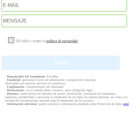
He leído y acepto la
política de privacidad
.
·
Responsable del tratamiento
: Fervalles
·
Finalidad
: gestionar el envío de información y prospección comercial,
relacionada con nuestros servicios y/o productos.
·
Legitimación
: consentimiento del interesado.
·
Destinatarios
: no se cederán datos a terceros, salvo obligación legal.
·
Derechos
: podrá ejercer los derechos de acceso, rectificación, limitación de tratamiento,
supresión, portabilidad y oposición al tratamiento de sus datos de carácter personal, así como a la
retirada del consentimiento prestado para el tratamiento de los mismos.
·
Información adicional
: puede consultar la información detallada sobre Protección de Datos
aquí
.