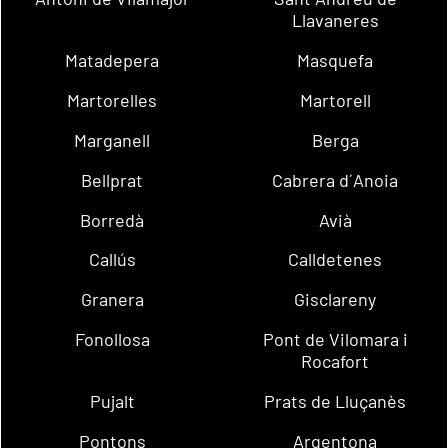
Llavaneres
Matadepera
Masquefa
Martorelles
Martorell
Marganell
Berga
Bellprat
Cabrera d´Anoia
Borredà
Avià
Callús
Calldetenes
Granera
Gisclareny
Fonollosa
Pont de Vilomara i
Rocafort
Pujalt
Prats de Lluçanès
Pontons
Argentona