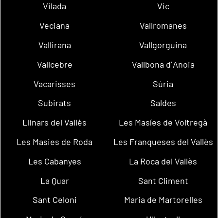
Vilada
Vic
Veciana
Vallromanes
Vallirana
Vallgorguina
Vallcebre
Vallbona d´Anoia
Vacarisses
Súria
Subirats
Saldes
Llinars del Vallès
Les Masíes de Voltregà
Les Masies de Roda
Les Franqueses del Vallès
Les Cabanyes
La Roca del Vallès
La Quar
Sant Climent
Sant Celoni
Maria de Martorelles