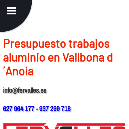
Presupuesto trabajos
aluminio en Vallbona d
´Anoia
info@fervalles.es
627 964 177
-
937 299 718