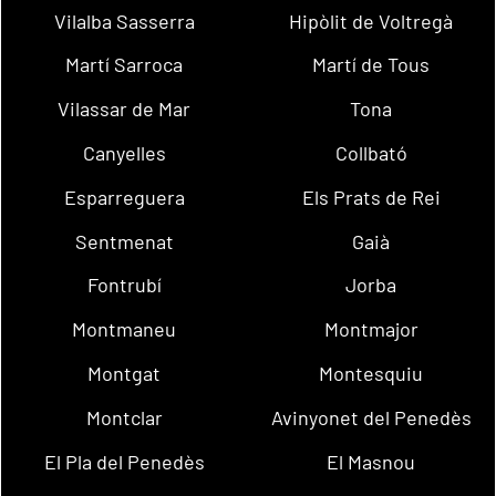
Vilalba Sasserra
Hipòlit de Voltregà
Martí Sarroca
Martí de Tous
Vilassar de Mar
Tona
Canyelles
Collbató
Esparreguera
Els Prats de Rei
Sentmenat
Gaià
Fontrubí
Jorba
Montmaneu
Montmajor
Montgat
Montesquiu
Montclar
Avinyonet del Penedès
El Pla del Penedès
El Masnou