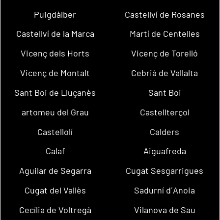
Puigdàlber
Castellví de Rosanes
Castellví de la Marca
Martí de Centelles
Vicenç dels Horts
Vicenç de Torelló
Vicenç de Montalt
Cebrià de Vallalta
Sant Boi de Lluçanès
Sant Boi
artomeu del Grau
Castellterçol
Castellolí
Calders
Calaf
Aiguafreda
Aguilar de Segarra
Cugat Sesgarrigues
Cugat del Vallès
Sadurní d´Anoia
Cecília de Voltregà
Vilanova de Sau