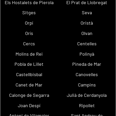
Els Hostalets de Pierola
El Prat de Llobregat
Sitges
Seva
Orpí
Oristà
Orís
Olvan
Cercs
Centelles
Molins de Rei
Polinyà
Pobla de Lillet
Pineda de Mar
Castellbisbal
Canovelles
Canet de Mar
Campins
Calonge de Segarra
Julià de Cerdanyola
Joan Despí
Ripollet
Antoni de Vilamajor
Sant Andreu de