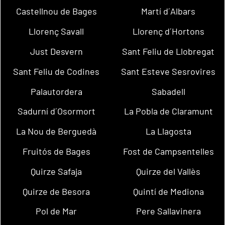
Castellnou de Bages
Martí d´Albars
Llorenç Savall
Llorenç d´Hortons
Just Desvern
Sant Feliu de Llobregat
Sant Feliu de Codines
Sant Esteve Sesrovires
Palautordera
Sabadell
Sadurní d´Osormort
La Pobla de Claramunt
La Nou de Berguedà
La Llagosta
Fruitós de Bages
Fost de Campsentelles
Quirze Safaja
Quirze del Vallès
Quirze de Besora
Quintí de Mediona
Pol de Mar
Pere Sallavinera