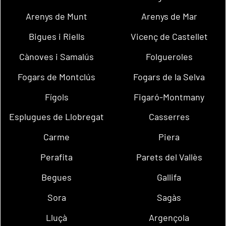
Arenys de Munt
Arenys de Mar
Bigues i Riells
Vicenç de Castellet
Cànoves i Samalús
Folgueroles
Fogars de Montclús
Fogars de la Selva
Fígols
Figaró-Montmany
Esplugues de Llobregat
Casserres
Carme
Piera
Perafita
Parets del Vallès
Begues
Gallifa
Sora
Sagàs
Lluçà
Argençola