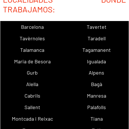
TRABAJAMOS:
Barcelona
Tavertet
Tavèrnoles
Taradell
Talamanca
Tagamanent
Maria de Besora
Igualada
Gurb
Alpens
Alella
Bagà
Cabrils
Manresa
Sallent
Palafolls
Montcada i Reixac
Tiana