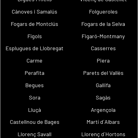
Cànoves i Samalús
Folgueroles
Fogars de Montclús
Fogars de la Selva
Fígols
Figaró-Montmany
Esplugues de Llobregat
Casserres
Carme
Piera
Perafita
Parets del Vallès
Begues
Gallifa
Sora
Sagàs
Lluçà
Argençola
Castellnou de Bages
Martí d´Albars
Llorenç Savall
Llorenç d´Hortons