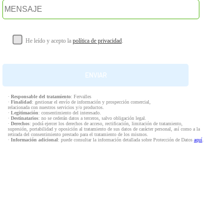
He leído y acepto la
política de privacidad
.
·
Responsable del tratamiento
: Fervalles
·
Finalidad
: gestionar el envío de información y prospección comercial,
relacionada con nuestros servicios y/o productos.
·
Legitimación
: consentimiento del interesado.
·
Destinatarios
: no se cederán datos a terceros, salvo obligación legal.
·
Derechos
: podrá ejercer los derechos de acceso, rectificación, limitación de tratamiento,
supresión, portabilidad y oposición al tratamiento de sus datos de carácter personal, así como a la
retirada del consentimiento prestado para el tratamiento de los mismos.
·
Información adicional
: puede consultar la información detallada sobre Protección de Datos
aquí
.