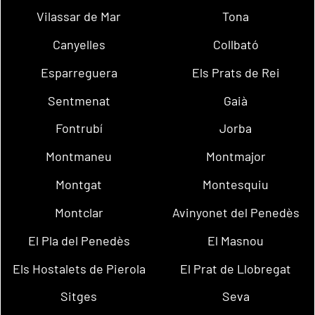
Vilassar de Mar
Tona
Canyelles
Collbató
Esparreguera
Els Prats de Rei
Sentmenat
Gaià
Fontrubí
Jorba
Montmaneu
Montmajor
Montgat
Montesquiu
Montclar
Avinyonet del Penedès
El Pla del Penedès
El Masnou
Els Hostalets de Pierola
El Prat de Llobregat
Sitges
Seva