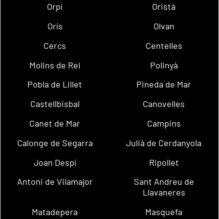
Orpí
Oristà
Orís
Olvan
Cercs
Centelles
Molins de Rei
Polinyà
Pobla de Lillet
Pineda de Mar
Castellbisbal
Canovelles
Canet de Mar
Campins
Calonge de Segarra
Julià de Cerdanyola
Joan Despí
Ripollet
Antoni de Vilamajor
Sant Andreu de
Llavaneres
Matadepera
Masquefa