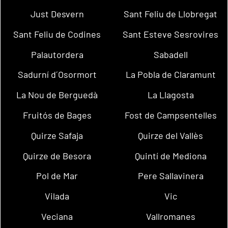
Just Desvern
Sant Feliu de Llobregat
Sant Feliu de Codines
Sant Esteve Sesrovires
Palautordera
Sabadell
Sadurní d´Osormort
La Pobla de Claramunt
La Nou de Berguedà
La Llagosta
Fruitós de Bages
Fost de Campsentelles
Quirze Safaja
Quirze del Vallès
Quirze de Besora
Quintí de Mediona
Pol de Mar
Pere Sallavinera
Vilada
Vic
Veciana
Vallromanes