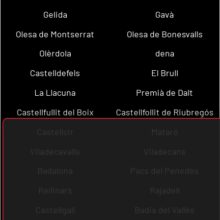
Gelida
Gavà
Olesa de Montserrat
Olesa de Bonesvalls
Olèrdola
dena
Castelldefels
El Brull
La Llacuna
Premià de Dalt
Castellfullit del Boix
Castellfollit de Riubregós
Castellcir
Mataró
Viladecavalls
Viladecans
Badalona
Pacs del Penedès
Rellinars
Rajadell
Castellgalí
Badia del Vallès