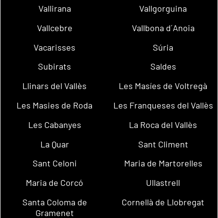
Vallirana
Vallgorguina
Vallcebre
Vallbona d´Anoia
Vacarisses
Súria
Subirats
Saldes
Llinars del Vallès
Les Masíes de Voltregà
Les Masies de Roda
Les Franqueses del Vallès
Les Cabanyes
La Roca del Vallès
La Quar
Sant Climent
Sant Celoni
Maria de Martorelles
Maria de Corcó
Ullastrell
Santa Coloma de
Cornellà de Llobregat
Gramenet