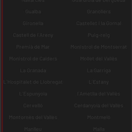
Gualba
Granollers
Gironella
Castellet i la Gornal
Castell de l´Areny
Puig-reig
Premià de Mar
Monistrol de Montserrat
Monistrol de Calders
Mollet del Vallès
La Granada
La Garriga
L´Hospitalet de Llobregat
L´Estany
L´Espunyola
l´Ametlla del Vallès
Cervelló
Cerdanyola del Vallès
Montornès del Vallès
Montmeló
Manlleu
Malla