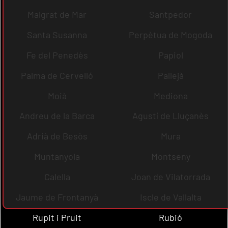
Malgrat de Mar
Santpedor
Santa Susanna
Perpètua de Mogoda
Fe del Penedès
Papiol
Palma de Cervelló
Pallejà
Moià
Mediona
Andreu de la Barca
Agustí de Lluçanès
Adrià de Besòs
Mura
Muntanyola
Montseny
Calella
Joan de Vilatorrada
Jaume de Frontanyà
Iscle de Vallalta
Rupit i Pruit
Rubió