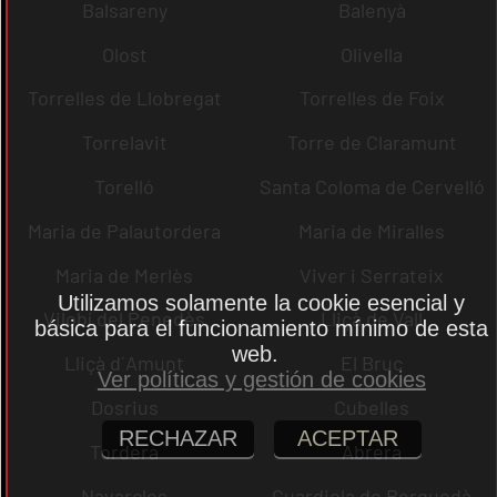
Balsareny
Balenyà
Olost
Olivella
Torrelles de Llobregat
Torrelles de Foix
Torrelavit
Torre de Claramunt
Torelló
Santa Coloma de Cervelló
Maria de Palautordera
Maria de Miralles
Maria de Merlès
Viver i Serrateix
Utilizamos solamente la cookie esencial y
Vilobí del Penedès
Lliçà de Vall
básica para el funcionamiento mínimo de esta
web.
Lliçà d´Amunt
El Bruc
Ver políticas y gestión de cookies
Dosrius
Cubelles
RECHAZAR
ACEPTAR
Tordera
Abrera
Navarcles
Guardiola de Berguedà