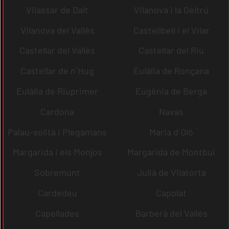
Vilassar de Dalt
Vilanova i la Geltrú
Vilanova del Vallès
Castellbell i el Vilar
Castellar del Vallès
Castellar del Riu
Castellar de n´Hug
Eulàlia de Ronçana
Eulàlia de Riuprimer
Eugènia de Berga
Cardona
Navas
Palau-solità i Plegamans
Maria d´Oló
Margarida i els Monjos
Margarida de Montbui
Sobremunt
Julià de Vilatorta
Cardedeu
Capolat
Capellades
Barberà del Vallès