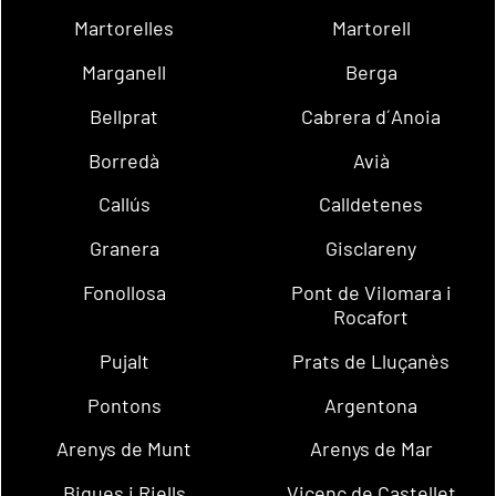
Martorelles
Martorell
Marganell
Berga
Bellprat
Cabrera d´Anoia
Borredà
Avià
Callús
Calldetenes
Granera
Gisclareny
Fonollosa
Pont de Vilomara i
Rocafort
Pujalt
Prats de Lluçanès
Pontons
Argentona
Arenys de Munt
Arenys de Mar
Bigues i Riells
Vicenç de Castellet