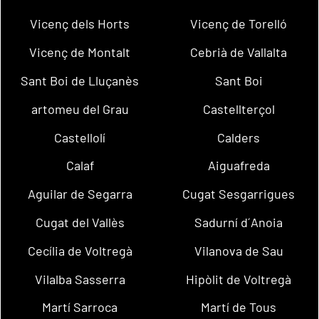
Vicenç dels Horts
Vicenç de Torelló
Vicenç de Montalt
Cebrià de Vallalta
Sant Boi de Lluçanès
Sant Boi
artomeu del Grau
Castellterçol
Castellolí
Calders
Calaf
Aiguafreda
Aguilar de Segarra
Cugat Sesgarrigues
Cugat del Vallès
Sadurní d´Anoia
Cecília de Voltregà
Vilanova de Sau
Vilalba Sasserra
Hipòlit de Voltregà
Martí Sarroca
Martí de Tous