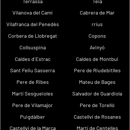
Terrassa
Teià
Vilanova del Camí
Cabrera de Mar
Vilafranca del Penedès
rrius
Corbera de Llobregat
Copons
Collsuspina
Avinyó
Caldes d´Estrac
Caldes de Montbui
Sant Feliu Sasserra
Pere de Riudebitlles
Pere de Ribes
Mateu de Bages
Martí Sesgueioles
Salvador de Guardiola
Pere de Vilamajor
Pere de Torelló
Puigdàlber
Castellví de Rosanes
Castellví de la Marca
Martí de Centelles