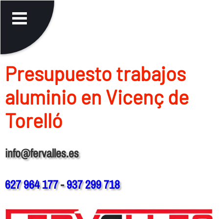
Presupuesto trabajos
aluminio en Vicenç de
Torelló
info@fervalles.es
627 964 177
-
937 299 718