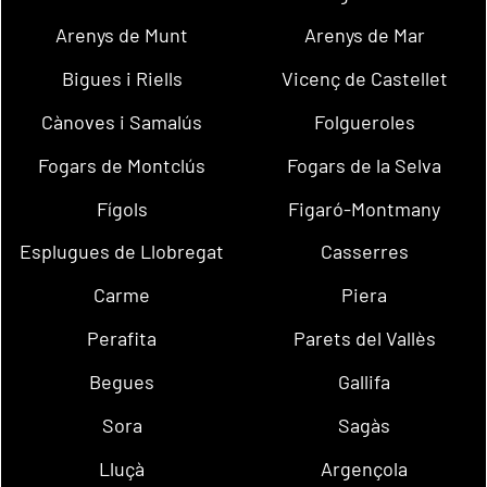
Arenys de Munt
Arenys de Mar
Bigues i Riells
Vicenç de Castellet
Cànoves i Samalús
Folgueroles
Fogars de Montclús
Fogars de la Selva
Fígols
Figaró-Montmany
Esplugues de Llobregat
Casserres
Carme
Piera
Perafita
Parets del Vallès
Begues
Gallifa
Sora
Sagàs
Lluçà
Argençola