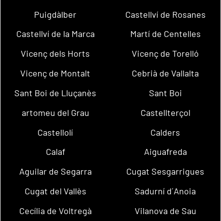
Puigdàlber
Castellví de Rosanes
Castellví de la Marca
Martí de Centelles
Vicenç dels Horts
Vicenç de Torelló
Vicenç de Montalt
Cebrià de Vallalta
Sant Boi de Lluçanès
Sant Boi
artomeu del Grau
Castellterçol
Castellolí
Calders
Calaf
Aiguafreda
Aguilar de Segarra
Cugat Sesgarrigues
Cugat del Vallès
Sadurní d´Anoia
Cecília de Voltregà
Vilanova de Sau