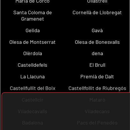
Maria de Corcó
Ullastrell
Santa Coloma de
Cornellà de Llobregat
Gramenet
Gelida
Gavà
Olesa de Montserrat
Olesa de Bonesvalls
Olèrdola
dena
Castelldefels
El Brull
La Llacuna
Premià de Dalt
Castellfullit del Boix
Castellfollit de Riubregós
Castellcir
Mataró
Viladecavalls
Viladecans
Badalona
Pacs del Penedès