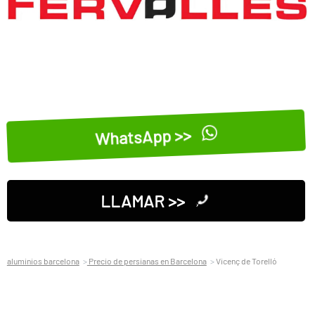
WhatsApp >>
LLAMAR >>
aluminios barcelona
Precio de persianas en Barcelona
Vicenç de Torelló