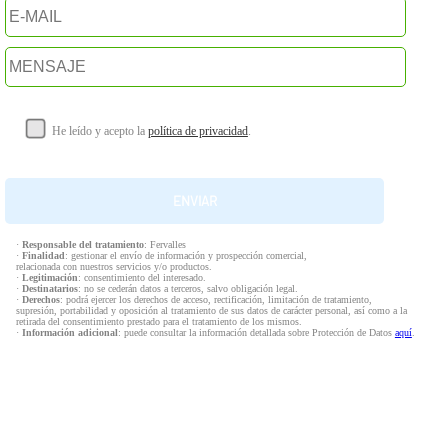
He leído y acepto la
política de privacidad
.
·
Responsable del tratamiento
: Fervalles
·
Finalidad
: gestionar el envío de información y prospección comercial,
relacionada con nuestros servicios y/o productos.
·
Legitimación
: consentimiento del interesado.
·
Destinatarios
: no se cederán datos a terceros, salvo obligación legal.
·
Derechos
: podrá ejercer los derechos de acceso, rectificación, limitación de tratamiento,
supresión, portabilidad y oposición al tratamiento de sus datos de carácter personal, así como a la
retirada del consentimiento prestado para el tratamiento de los mismos.
·
Información adicional
: puede consultar la información detallada sobre Protección de Datos
aquí
.