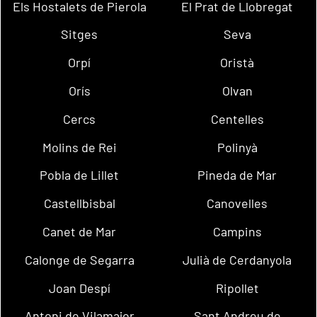
Els Hostalets de Pierola
El Prat de Llobregat
Sitges
Seva
Orpí
Oristà
Orís
Olvan
Cercs
Centelles
Molins de Rei
Polinyà
Pobla de Lillet
Pineda de Mar
Castellbisbal
Canovelles
Canet de Mar
Campins
Calonge de Segarra
Julià de Cerdanyola
Joan Despí
Ripollet
Antoni de Vilamajor
Sant Andreu de