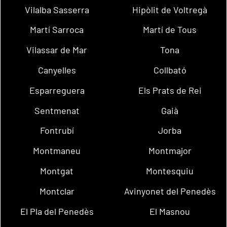
Vilalba Sasserra
Hipòlit de Voltregà
Martí Sarroca
Martí de Tous
Vilassar de Mar
Tona
Canyelles
Collbató
Esparreguera
Els Prats de Rei
Sentmenat
Gaià
Fontrubí
Jorba
Montmaneu
Montmajor
Montgat
Montesquiu
Montclar
Avinyonet del Penedès
El Pla del Penedès
El Masnou