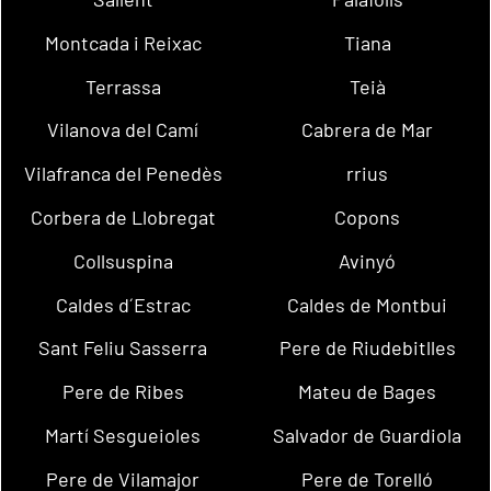
Montcada i Reixac
Tiana
Terrassa
Teià
Vilanova del Camí
Cabrera de Mar
Vilafranca del Penedès
rrius
Corbera de Llobregat
Copons
Collsuspina
Avinyó
Caldes d´Estrac
Caldes de Montbui
Sant Feliu Sasserra
Pere de Riudebitlles
Pere de Ribes
Mateu de Bages
Martí Sesgueioles
Salvador de Guardiola
Pere de Vilamajor
Pere de Torelló