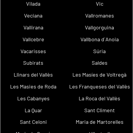
Vilada
Vic
Veciana
Vallromanes
Vallirana
Vallgorguina
Vallcebre
Vallbona d´Anoia
Vacarisses
Súria
Subirats
Saldes
Llinars del Vallès
Les Masíes de Voltregà
Les Masies de Roda
Les Franqueses del Vallès
Les Cabanyes
La Roca del Vallès
La Quar
Sant Climent
Sant Celoni
Maria de Martorelles