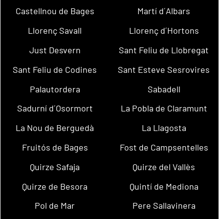
Castellnou de Bages
Martí d´Albars
Llorenç Savall
Llorenç d´Hortons
Just Desvern
Sant Feliu de Llobregat
Sant Feliu de Codines
Sant Esteve Sesrovires
Palautordera
Sabadell
Sadurní d´Osormort
La Pobla de Claramunt
La Nou de Berguedà
La Llagosta
Fruitós de Bages
Fost de Campsentelles
Quirze Safaja
Quirze del Vallès
Quirze de Besora
Quintí de Mediona
Pol de Mar
Pere Sallavinera