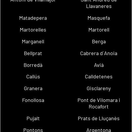
Llavaneres
Matadepera
Masquefa
Martorelles
Martorell
Marganell
Berga
Bellprat
Cabrera d´Anoia
Borredà
Avià
Callús
Calldetenes
Granera
Gisclareny
Fonollosa
Pont de Vilomara i
Rocafort
Pujalt
Prats de Lluçanès
Pontons
Argentona