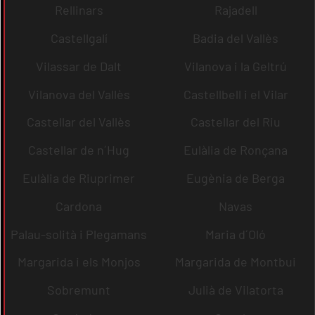
Rellinars
Rajadell
Castellgalí
Badia del Vallès
Vilassar de Dalt
Vilanova i la Geltrú
Vilanova del Vallès
Castellbell i el Vilar
Castellar del Vallès
Castellar del Riu
Castellar de n´Hug
Eulàlia de Ronçana
Eulàlia de Riuprimer
Eugènia de Berga
Cardona
Navas
Palau-solità i Plegamans
Maria d´Oló
Margarida i els Monjos
Margarida de Montbui
Sobremunt
Julià de Vilatorta