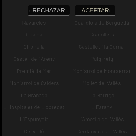
RECHAZAR
ACEPTAR
Tordera
Abrera
Navarcles
Guardiola de Berguedà
Gualba
Granollers
Gironella
Castellet i la Gornal
Castell de l´Areny
Puig-reig
Premià de Mar
Monistrol de Montserrat
Monistrol de Calders
Mollet del Vallès
La Granada
La Garriga
L´Hospitalet de Llobregat
L´Estany
L´Espunyola
l´Ametlla del Vallès
Cervelló
Cerdanyola del Vallès