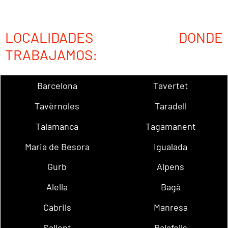
LOCALIDADES DONDE
TRABAJAMOS:
Barcelona
Tavertet
Tavèrnoles
Taradell
Talamanca
Tagamanent
Maria de Besora
Igualada
Gurb
Alpens
Alella
Bagà
Cabrils
Manresa
Sallent
Palafolls