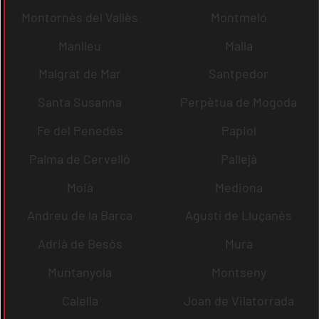
Montornès del Vallès
Montmeló
Manlleu
Malla
Malgrat de Mar
Santpedor
Santa Susanna
Perpètua de Mogoda
Fe del Penedès
Papiol
Palma de Cervelló
Pallejà
Moià
Mediona
Andreu de la Barca
Agustí de Lluçanès
Adrià de Besòs
Mura
Muntanyola
Montseny
Calella
Joan de Vilatorrada