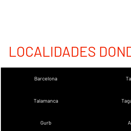
LOCALIDADES DON
Barcelona
Ta
Talamanca
Tag
Gurb
A