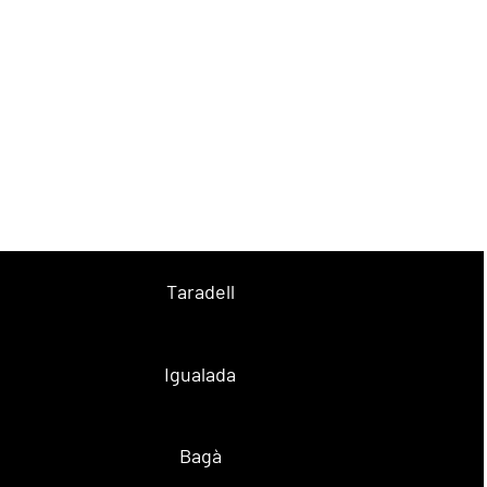
Taradell
Igualada
Bagà