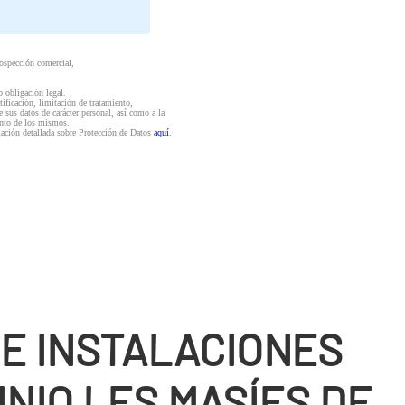
rospección comercial,
o obligación legal.
ctificación, limitación de tratamiento,
e sus datos de carácter personal, así como a la
iento de los mismos.
mación detallada sobre Protección de Datos
aquí
.
DE INSTALACIONES
NIO LES MASÍES DE