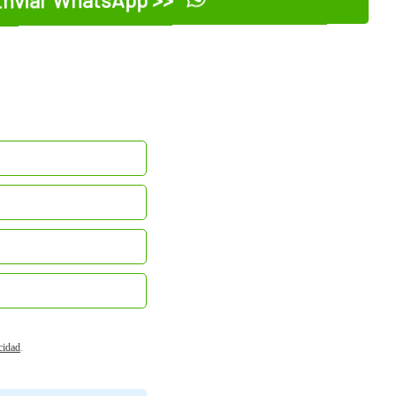
nviar WhatsApp >>
acidad
.