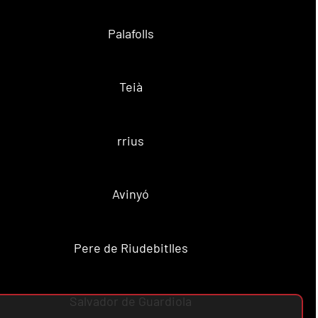
Palafolls
Teià
rrius
Avinyó
Pere de Riudebitlles
Salvador de Guardiola