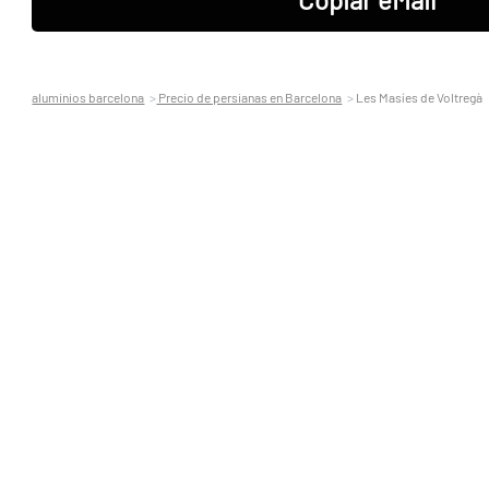
aluminios barcelona
Precio de persianas en Barcelona
Les Masíes de Voltregà