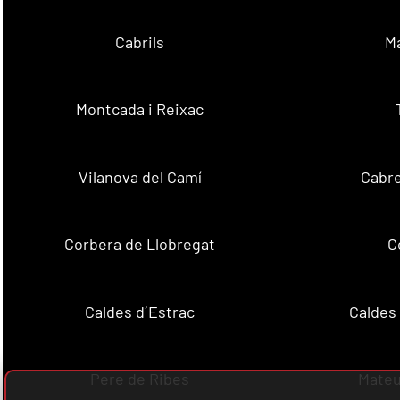
Cabrils
M
Montcada i Reixac
Vilanova del Camí
Cabre
Corbera de Llobregat
C
Caldes d´Estrac
Caldes
Pere de Ribes
Mateu