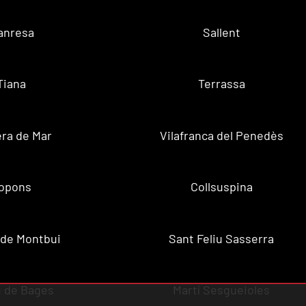
anresa
Sallent
Tiana
Terrassa
ra de Mar
Vilafranca del Penedès
opons
Collsuspina
 de Montbui
Sant Feliu Sasserra
 de Bages
Martí Sesgueioles