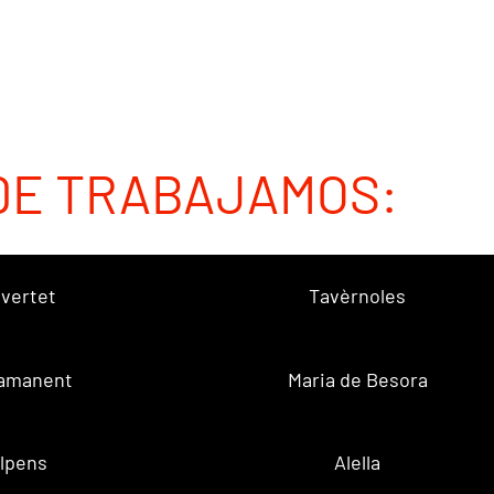
DE TRABAJAMOS:
vertet
Tavèrnoles
amanent
Maria de Besora
lpens
Alella