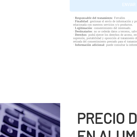
·
Responsable del tratamiento
: Fervalles
·
Finalidad
: gestionar el envío de información y p
relacionada con nuestros servicios y/o productos.
·
Legitimación
: consentimiento del interesado.
·
Destinatarios
: no se cederán datos a terceros, salv
·
Derechos
: podrá ejercer los derechos de acceso, re
supresión, portabilidad y oposición al tratamiento d
retirada del consentimiento prestado para el tratam
·
Información adicional
: puede consultar la infor
PRECIO 
EN ALUMI