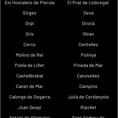
Els Hostalets de Pierola
El Prat de Llobregat
Sitges
Seva
Orpí
Oristà
Orís
Olvan
Cercs
Centelles
Molins de Rei
Polinyà
Pobla de Lillet
Pineda de Mar
Castellbisbal
Canovelles
Canet de Mar
Campins
Calonge de Segarra
Julià de Cerdanyola
Joan Despí
Ripollet
Antoni de Vilamajor
Sant Andreu de