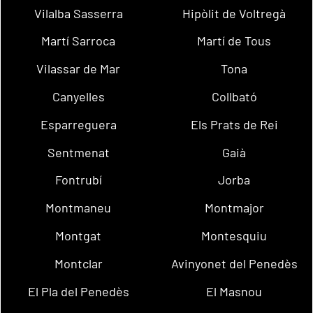
Vilalba Sasserra
Hipòlit de Voltregà
Martí Sarroca
Martí de Tous
Vilassar de Mar
Tona
Canyelles
Collbató
Esparreguera
Els Prats de Rei
Sentmenat
Gaià
Fontrubí
Jorba
Montmaneu
Montmajor
Montgat
Montesquiu
Montclar
Avinyonet del Penedès
El Pla del Penedès
El Masnou