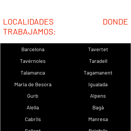
LOCALIDADES DONDE
TRABAJAMOS:
Barcelona
Tavertet
Tavèrnoles
Taradell
Talamanca
Tagamanent
Maria de Besora
Igualada
Gurb
Alpens
Alella
Bagà
Cabrils
Manresa
Sallent
Palafolls