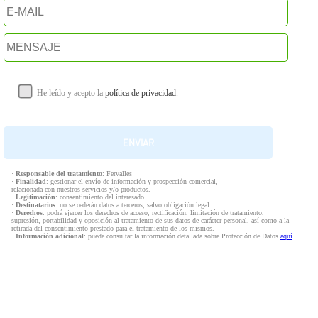
He leído y acepto la
política de privacidad
.
·
Responsable del tratamiento
: Fervalles
·
Finalidad
: gestionar el envío de información y prospección comercial,
relacionada con nuestros servicios y/o productos.
·
Legitimación
: consentimiento del interesado.
·
Destinatarios
: no se cederán datos a terceros, salvo obligación legal.
·
Derechos
: podrá ejercer los derechos de acceso, rectificación, limitación de tratamiento,
supresión, portabilidad y oposición al tratamiento de sus datos de carácter personal, así como a la
retirada del consentimiento prestado para el tratamiento de los mismos.
·
Información adicional
: puede consultar la información detallada sobre Protección de Datos
aquí
.