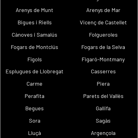
Arenys de Munt
Arenys de Mar
Bigues i Riells
Vicenç de Castellet
Cànoves i Samalús
Folgueroles
Fogars de Montclús
Fogars de la Selva
Fígols
Figaró-Montmany
Esplugues de Llobregat
Casserres
Carme
Piera
Perafita
Parets del Vallès
Begues
Gallifa
Sora
Sagàs
Lluçà
Argençola