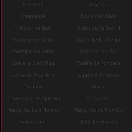
Rellinars
Rajadell
Castellgalí
Badia del Vallès
Vilassar de Dalt
Vilanova i la Geltrú
Vilanova del Vallès
Castellbell i el Vilar
Castellar del Vallès
Castellar del Riu
Castellar de n´Hug
Eulàlia de Ronçana
Eulàlia de Riuprimer
Eugènia de Berga
Cardona
Navas
Palau-solità i Plegamans
Maria d´Oló
Margarida i els Monjos
Margarida de Montbui
Sobremunt
Julià de Vilatorta