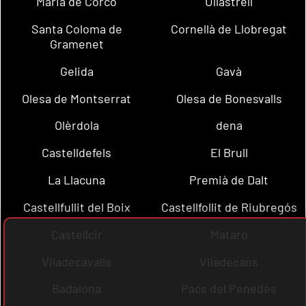
Maria de Corcó
Ullastrell
Santa Coloma de
Cornellà de Llobregat
Gramenet
Gelida
Gavà
Olesa de Montserrat
Olesa de Bonesvalls
Olèrdola
dena
Castelldefels
El Brull
La Llacuna
Premià de Dalt
Castellfullit del Boix
Castellfollit de Riubregós
Castellcir
Mataró
Viladecavalls
Viladecans
Badalona
Pacs del Penedès