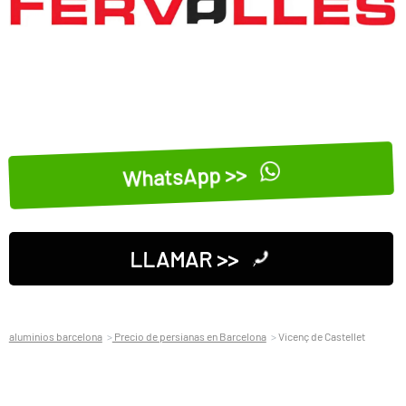
WhatsApp >>
LLAMAR >>
aluminios barcelona
Precio de persianas en Barcelona
Vicenç de Castellet