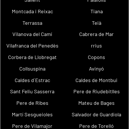
Montcada i Reixac
Tiana
Terrassa
Teià
Vilanova del Camí
Cabrera de Mar
Vilafranca del Penedès
rrius
Corbera de Llobregat
Copons
Collsuspina
Avinyó
Caldes d´Estrac
Caldes de Montbui
Sant Feliu Sasserra
Pere de Riudebitlles
Pere de Ribes
Mateu de Bages
Martí Sesgueioles
Salvador de Guardiola
Pere de Vilamajor
Pere de Torelló