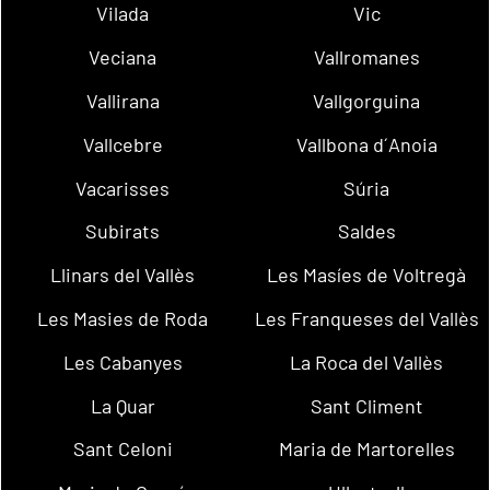
Vilada
Vic
Veciana
Vallromanes
Vallirana
Vallgorguina
Vallcebre
Vallbona d´Anoia
Vacarisses
Súria
Subirats
Saldes
Llinars del Vallès
Les Masíes de Voltregà
Les Masies de Roda
Les Franqueses del Vallès
Les Cabanyes
La Roca del Vallès
La Quar
Sant Climent
Sant Celoni
Maria de Martorelles