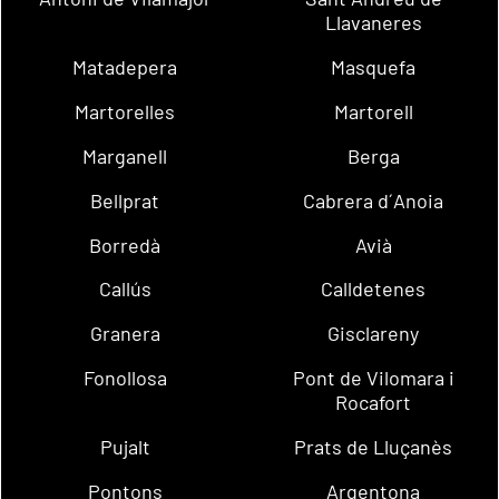
Llavaneres
Matadepera
Masquefa
Martorelles
Martorell
Marganell
Berga
Bellprat
Cabrera d´Anoia
Borredà
Avià
Callús
Calldetenes
Granera
Gisclareny
Fonollosa
Pont de Vilomara i
Rocafort
Pujalt
Prats de Lluçanès
Pontons
Argentona