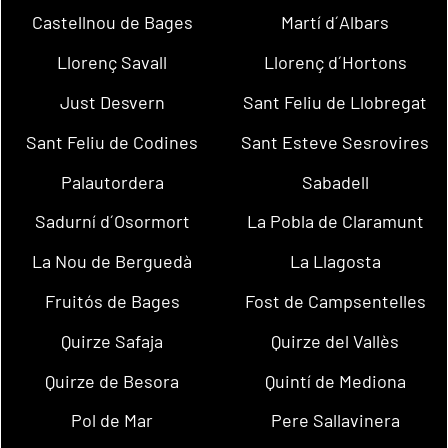
Castellnou de Bages
Martí d´Albars
Llorenç Savall
Llorenç d´Hortons
Just Desvern
Sant Feliu de Llobregat
Sant Feliu de Codines
Sant Esteve Sesrovires
Palautordera
Sabadell
Sadurní d´Osormort
La Pobla de Claramunt
La Nou de Berguedà
La Llagosta
Fruitós de Bages
Fost de Campsentelles
Quirze Safaja
Quirze del Vallès
Quirze de Besora
Quintí de Mediona
Pol de Mar
Pere Sallavinera