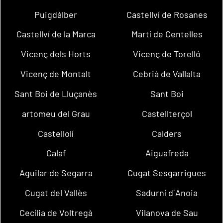
Puigdàlber
Castellví de Rosanes
Castellví de la Marca
Martí de Centelles
Vicenç dels Horts
Vicenç de Torelló
Vicenç de Montalt
Cebrià de Vallalta
Sant Boi de Lluçanès
Sant Boi
artomeu del Grau
Castellterçol
Castellolí
Calders
Calaf
Aiguafreda
Aguilar de Segarra
Cugat Sesgarrigues
Cugat del Vallès
Sadurní d´Anoia
Cecília de Voltregà
Vilanova de Sau