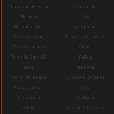
Montornès del Vallès
Montmeló
Manlleu
Malla
Malgrat de Mar
Santpedor
Santa Susanna
Perpètua de Mogoda
Fe del Penedès
Papiol
Palma de Cervelló
Pallejà
Moià
Mediona
Andreu de la Barca
Agustí de Lluçanès
Adrià de Besòs
Mura
Muntanyola
Montseny
Calella
Joan de Vilatorrada