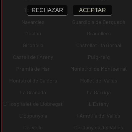
RECHAZAR
ACEPTAR
Tordera
Abrera
Navarcles
Guardiola de Berguedà
Gualba
Granollers
Gironella
Castellet i la Gornal
Castell de l´Areny
Puig-reig
Premià de Mar
Monistrol de Montserrat
Monistrol de Calders
Mollet del Vallès
La Granada
La Garriga
L´Hospitalet de Llobregat
L´Estany
L´Espunyola
l´Ametlla del Vallès
Cervelló
Cerdanyola del Vallès