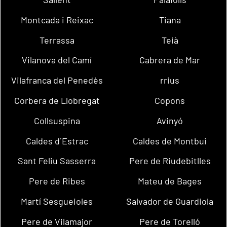
Montcada i Reixac
Tiana
Terrassa
Teià
Vilanova del Camí
Cabrera de Mar
Vilafranca del Penedès
rrius
Corbera de Llobregat
Copons
Collsuspina
Avinyó
Caldes d´Estrac
Caldes de Montbui
Sant Feliu Sasserra
Pere de Riudebitlles
Pere de Ribes
Mateu de Bages
Martí Sesgueioles
Salvador de Guardiola
Pere de Vilamajor
Pere de Torelló