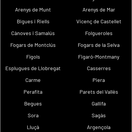
Arenys de Munt
Arenys de Mar
Bigues i Riells
Vicenç de Castellet
Cànoves i Samalús
Folgueroles
Fogars de Montclús
Fogars de la Selva
Fígols
Figaró-Montmany
Esplugues de Llobregat
Casserres
Carme
Piera
Perafita
Parets del Vallès
Begues
Gallifa
Sora
Sagàs
Lluçà
Argençola