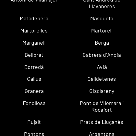
Llavaneres
Matadepera
Masquefa
Martorelles
Martorell
Marganell
Berga
Bellprat
Cabrera d´Anoia
Borredà
Avià
Callús
Calldetenes
Granera
Gisclareny
Fonollosa
Pont de Vilomara i
Rocafort
Pujalt
Prats de Lluçanès
Pontons
Argentona