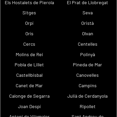
Els Hostalets de Pierola
El Prat de Llobregat
Sitges
Seva
Orpí
Oristà
Orís
Olvan
Cercs
Centelles
Molins de Rei
Polinyà
Pobla de Lillet
Pineda de Mar
Castellbisbal
Canovelles
Canet de Mar
Campins
Calonge de Segarra
Julià de Cerdanyola
Joan Despí
Ripollet
Antoni de Vilamajor
Sant Andreu de