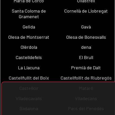
Maria de Corcó
Ullastrell
Santa Coloma de
Cornellà de Llobregat
Gramenet
Gelida
Gavà
Olesa de Montserrat
Olesa de Bonesvalls
Olèrdola
dena
Castelldefels
El Brull
La Llacuna
Premià de Dalt
Castellfullit del Boix
Castellfollit de Riubregós
Castellcir
Mataró
Viladecavalls
Viladecans
Badalona
Pacs del Penedès