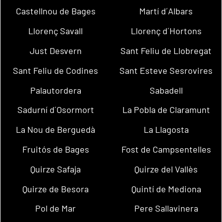
Castellnou de Bages
Martí d´Albars
Llorenç Savall
Llorenç d´Hortons
Just Desvern
Sant Feliu de Llobregat
Sant Feliu de Codines
Sant Esteve Sesrovires
Palautordera
Sabadell
Sadurní d´Osormort
La Pobla de Claramunt
La Nou de Berguedà
La Llagosta
Fruitós de Bages
Fost de Campsentelles
Quirze Safaja
Quirze del Vallès
Quirze de Besora
Quintí de Mediona
Pol de Mar
Pere Sallavinera