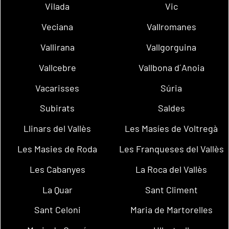
Vilada
Vic
Veciana
Vallromanes
Vallirana
Vallgorguina
Vallcebre
Vallbona d´Anoia
Vacarisses
Súria
Subirats
Saldes
Llinars del Vallès
Les Masíes de Voltregà
Les Masies de Roda
Les Franqueses del Vallès
Les Cabanyes
La Roca del Vallès
La Quar
Sant Climent
Sant Celoni
Maria de Martorelles