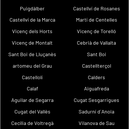
Puigdàlber
Castellví de Rosanes
Castellví de la Marca
Martí de Centelles
Vicenç dels Horts
Vicenç de Torelló
Vicenç de Montalt
Cebrià de Vallalta
Sant Boi de Lluçanès
Sant Boi
artomeu del Grau
Castellterçol
Castellolí
Calders
Calaf
Aiguafreda
Aguilar de Segarra
Cugat Sesgarrigues
Cugat del Vallès
Sadurní d´Anoia
Cecília de Voltregà
Vilanova de Sau