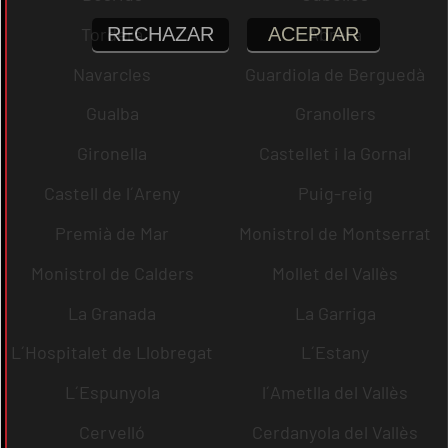
RECHAZAR
ACEPTAR
Tordera
Abrera
Navarcles
Guardiola de Berguedà
Gualba
Granollers
Gironella
Castellet i la Gornal
Castell de l´Areny
Puig-reig
Premià de Mar
Monistrol de Montserrat
Monistrol de Calders
Mollet del Vallès
La Granada
La Garriga
L´Hospitalet de Llobregat
L´Estany
L´Espunyola
l´Ametlla del Vallès
Cervelló
Cerdanyola del Vallès