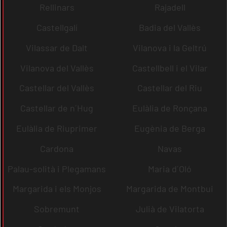
Rellinars
Rajadell
Castellgalí
Badia del Vallès
Vilassar de Dalt
Vilanova i la Geltrú
Vilanova del Vallès
Castellbell i el Vilar
Castellar del Vallès
Castellar del Riu
Castellar de n´Hug
Eulàlia de Ronçana
Eulàlia de Riuprimer
Eugènia de Berga
Cardona
Navas
Palau-solità i Plegamans
Maria d´Oló
Margarida i els Monjos
Margarida de Montbui
Sobremunt
Julià de Vilatorta