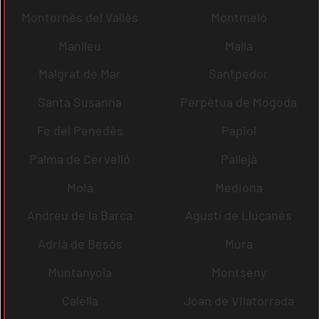
Montornès del Vallès
Montmeló
Manlleu
Malla
Malgrat de Mar
Santpedor
Santa Susanna
Perpètua de Mogoda
Fe del Penedès
Papiol
Palma de Cervelló
Pallejà
Moià
Mediona
Andreu de la Barca
Agustí de Lluçanès
Adrià de Besòs
Mura
Muntanyola
Montseny
Calella
Joan de Vilatorrada