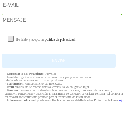
He leído y acepto la
política de privacidad
.
·
Responsable del tratamiento
: Fervalles
·
Finalidad
: gestionar el envío de información y prospección comercial,
relacionada con nuestros servicios y/o productos.
·
Legitimación
: consentimiento del interesado.
·
Destinatarios
: no se cederán datos a terceros, salvo obligación legal.
·
Derechos
: podrá ejercer los derechos de acceso, rectificación, limitación de tratamiento,
supresión, portabilidad y oposición al tratamiento de sus datos de carácter personal, así como a la
retirada del consentimiento prestado para el tratamiento de los mismos.
·
Información adicional
: puede consultar la información detallada sobre Protección de Datos
aquí
.