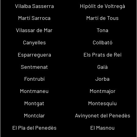
Vilalba Sasserra
Hipòlit de Voltregà
Martí Sarroca
Martí de Tous
Vilassar de Mar
Tona
Canyelles
Collbató
Esparreguera
Els Prats de Rei
Sentmenat
Gaià
Fontrubí
Jorba
Montmaneu
Montmajor
Montgat
Montesquiu
Montclar
Avinyonet del Penedès
El Pla del Penedès
El Masnou