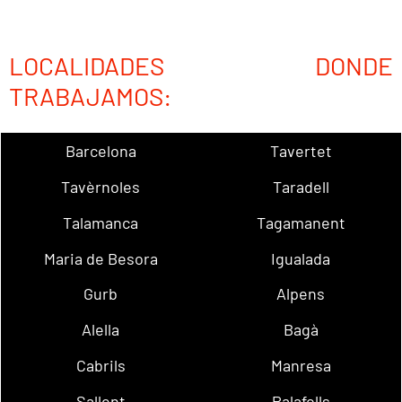
LOCALIDADES DONDE
TRABAJAMOS:
Barcelona
Tavertet
Tavèrnoles
Taradell
Talamanca
Tagamanent
Maria de Besora
Igualada
Gurb
Alpens
Alella
Bagà
Cabrils
Manresa
Sallent
Palafolls