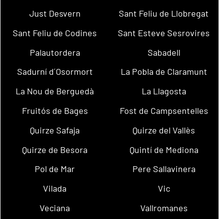
Just Desvern
Sant Feliu de Llobregat
Sant Feliu de Codines
Sant Esteve Sesrovires
Palautordera
Sabadell
Sadurní d´Osormort
La Pobla de Claramunt
La Nou de Berguedà
La Llagosta
Fruitós de Bages
Fost de Campsentelles
Quirze Safaja
Quirze del Vallès
Quirze de Besora
Quintí de Mediona
Pol de Mar
Pere Sallavinera
Vilada
Vic
Veciana
Vallromanes