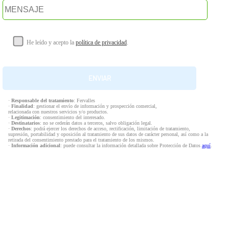
He leído y acepto la
política de privacidad
.
·
Responsable del tratamiento
: Fervalles
·
Finalidad
: gestionar el envío de información y prospección comercial,
relacionada con nuestros servicios y/o productos.
·
Legitimación
: consentimiento del interesado.
·
Destinatarios
: no se cederán datos a terceros, salvo obligación legal.
·
Derechos
: podrá ejercer los derechos de acceso, rectificación, limitación de tratamiento,
supresión, portabilidad y oposición al tratamiento de sus datos de carácter personal, así como a la
retirada del consentimiento prestado para el tratamiento de los mismos.
·
Información adicional
: puede consultar la información detallada sobre Protección de Datos
aquí
.