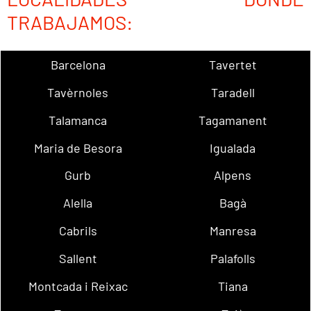
TRABAJAMOS:
Barcelona
Tavertet
Tavèrnoles
Taradell
Talamanca
Tagamanent
Maria de Besora
Igualada
Gurb
Alpens
Alella
Bagà
Cabrils
Manresa
Sallent
Palafolls
Montcada i Reixac
Tiana