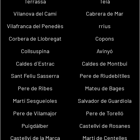
Terrassa
Teià
Vilanova del Camí
Cabrera de Mar
Vilafranca del Penedès
rrius
Corbera de Llobregat
Copons
Collsuspina
Avinyó
Caldes d´Estrac
Caldes de Montbui
Sant Feliu Sasserra
Pere de Riudebitlles
Pere de Ribes
Mateu de Bages
Martí Sesgueioles
Salvador de Guardiola
Pere de Vilamajor
Pere de Torelló
Puigdàlber
Castellví de Rosanes
Castellví de la Marca
Martí de Centelles