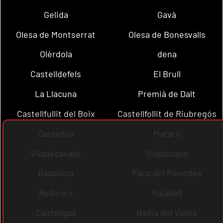
Gelida
Gavà
Olesa de Montserrat
Olesa de Bonesvalls
Olèrdola
dena
Castelldefels
El Brull
La Llacuna
Premià de Dalt
Castellfullit del Boix
Castellfollit de Riubregós
Castellcir
Mataró
Viladecavalls
Viladecans
Badalona
Pacs del Penedès
Rellinars
Rajadell
Castellgalí
Badia del Vallès