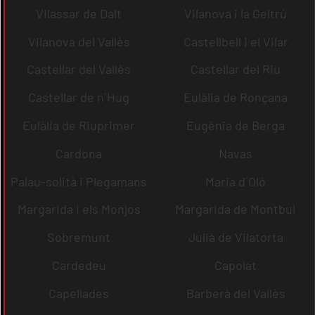
Vilassar de Dalt
Vilanova i la Geltrú
Vilanova del Vallès
Castellbell i el Vilar
Castellar del Vallès
Castellar del Riu
Castellar de n´Hug
Eulàlia de Ronçana
Eulàlia de Riuprimer
Eugènia de Berga
Cardona
Navas
Palau-solità i Plegamans
Maria d´Oló
Margarida i els Monjos
Margarida de Montbui
Sobremunt
Julià de Vilatorta
Cardedeu
Capolat
Capellades
Barberà del Vallès