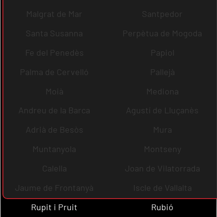
Malgrat de Mar
Santpedor
Santa Susanna
Perpètua de Mogoda
Fe del Penedès
Papiol
Palma de Cervelló
Pallejà
Moià
Mediona
Andreu de la Barca
Agustí de Lluçanès
Adrià de Besòs
Mura
Muntanyola
Montseny
Calella
Joan de Vilatorrada
Jaume de Frontanyà
Iscle de Vallalta
Rupit i Pruit
Rubió