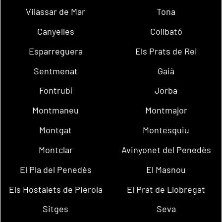
Vilassar de Mar
Tona
Canyelles
Collbató
Esparreguera
Els Prats de Rei
Sentmenat
Gaià
Fontrubí
Jorba
Montmaneu
Montmajor
Montgat
Montesquiu
Montclar
Avinyonet del Penedès
El Pla del Penedès
El Masnou
Els Hostalets de Pierola
El Prat de Llobregat
Sitges
Seva