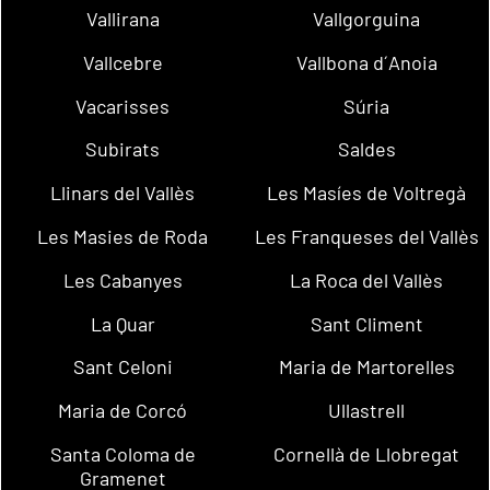
Vallirana
Vallgorguina
Vallcebre
Vallbona d´Anoia
Vacarisses
Súria
Subirats
Saldes
Llinars del Vallès
Les Masíes de Voltregà
Les Masies de Roda
Les Franqueses del Vallès
Les Cabanyes
La Roca del Vallès
La Quar
Sant Climent
Sant Celoni
Maria de Martorelles
Maria de Corcó
Ullastrell
Santa Coloma de
Cornellà de Llobregat
Gramenet