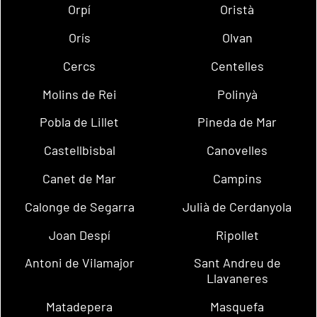
Orpí
Oristà
Orís
Olvan
Cercs
Centelles
Molins de Rei
Polinyà
Pobla de Lillet
Pineda de Mar
Castellbisbal
Canovelles
Canet de Mar
Campins
Calonge de Segarra
Julià de Cerdanyola
Joan Despí
Ripollet
Antoni de Vilamajor
Sant Andreu de
Llavaneres
Matadepera
Masquefa