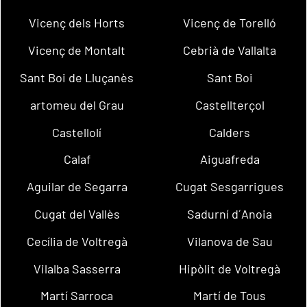
Vicenç dels Horts
Vicenç de Torelló
Vicenç de Montalt
Cebrià de Vallalta
Sant Boi de Lluçanès
Sant Boi
artomeu del Grau
Castellterçol
Castellolí
Calders
Calaf
Aiguafreda
Aguilar de Segarra
Cugat Sesgarrigues
Cugat del Vallès
Sadurní d´Anoia
Cecília de Voltregà
Vilanova de Sau
Vilalba Sasserra
Hipòlit de Voltregà
Martí Sarroca
Martí de Tous