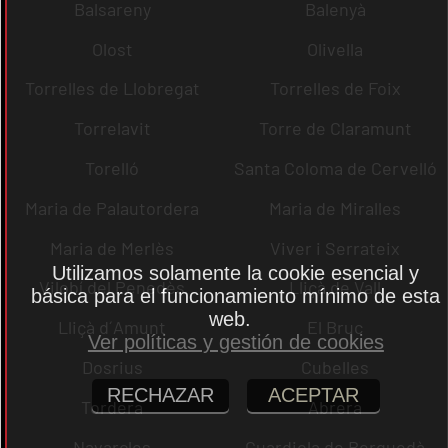
Balsareny
Balenyà
Olost
Olivella
Torrelles de Llobregat
Torrelles de Foix
Torrelavit
Torre de Claramunt
Torelló
Santa Coloma de Cervelló
Maria de Palautordera
Maria de Miralles
Maria de Merlès
Viver i Serrateix
Utilizamos solamente la cookie esencial y
Vilobí del Penedès
Lliçà de Vall
básica para el funcionamiento mínimo de esta
web.
Lliçà d´Amunt
El Bruc
Ver políticas y gestión de cookies
Dosrius
Cubelles
RECHAZAR
ACEPTAR
Tordera
Abrera
Navarcles
Guardiola de Berguedà