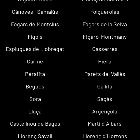
Cànoves i Samalús
Folgueroles
Fogars de Montclús
Fogars de la Selva
Fígols
Figaró-Montmany
Esplugues de Llobregat
Casserres
Carme
Piera
Perafita
Parets del Vallès
Begues
Gallifa
Sora
Sagàs
Lluçà
Argençola
Castellnou de Bages
Martí d´Albars
Llorenç Savall
Llorenç d´Hortons