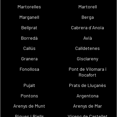
Martorelles
Martorell
Marganell
Berga
Bellprat
Cabrera d´Anoia
Borredà
Avià
Callús
Calldetenes
Granera
Gisclareny
Fonollosa
Pont de Vilomara i
Rocafort
Pujalt
Prats de Lluçanès
Pontons
Argentona
Arenys de Munt
Arenys de Mar
Bigues i Riells
Vicenç de Castellet