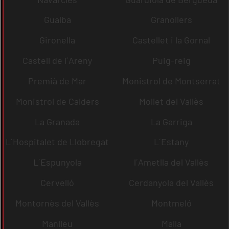
Gualba
Granollers
Gironella
Castellet i la Gornal
Castell de l´Areny
Puig-reig
Premià de Mar
Monistrol de Montserrat
Monistrol de Calders
Mollet del Vallès
La Granada
La Garriga
L´Hospitalet de Llobregat
L´Estany
L´Espunyola
l´Ametlla del Vallès
Cervelló
Cerdanyola del Vallès
Montornès del Vallès
Montmeló
Manlleu
Malla