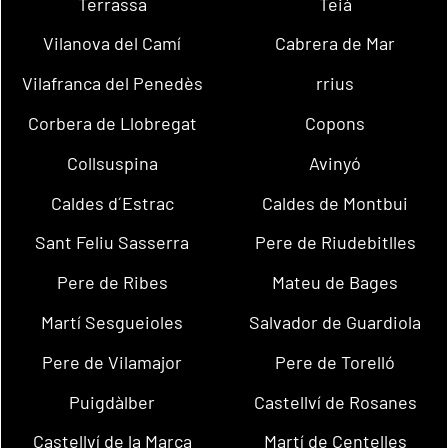
Terrassa
Teià
Vilanova del Camí
Cabrera de Mar
Vilafranca del Penedès
rrius
Corbera de Llobregat
Copons
Collsuspina
Avinyó
Caldes d´Estrac
Caldes de Montbui
Sant Feliu Sasserra
Pere de Riudebitlles
Pere de Ribes
Mateu de Bages
Martí Sesgueioles
Salvador de Guardiola
Pere de Vilamajor
Pere de Torelló
Puigdàlber
Castellví de Rosanes
Castellví de la Marca
Martí de Centelles