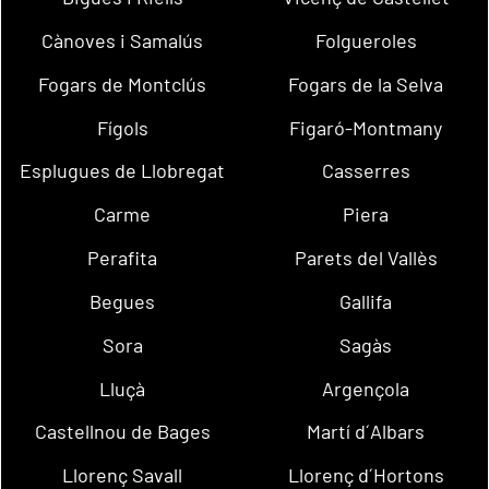
Cànoves i Samalús
Folgueroles
Fogars de Montclús
Fogars de la Selva
Fígols
Figaró-Montmany
Esplugues de Llobregat
Casserres
Carme
Piera
Perafita
Parets del Vallès
Begues
Gallifa
Sora
Sagàs
Lluçà
Argençola
Castellnou de Bages
Martí d´Albars
Llorenç Savall
Llorenç d´Hortons