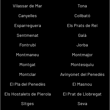
Vilassar de Mar
Tona
Canyelles
Collbató
Esparreguera
Els Prats de Rei
Sentmenat
Gaià
Fontrubí
Jorba
Montmaneu
Montmajor
Montgat
Montesquiu
Montclar
Avinyonet del Penedès
El Pla del Penedès
El Masnou
Els Hostalets de Pierola
El Prat de Llobregat
Sitges
Seva