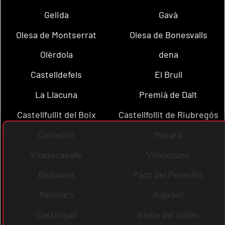
Gelida
Gavà
Olesa de Montserrat
Olesa de Bonesvalls
Olèrdola
dena
Castelldefels
El Brull
La Llacuna
Premià de Dalt
Castellfullit del Boix
Castellfollit de Riubregós
Castellcir
Mataró
Viladecavalls
Viladecans
Badalona
Pacs del Penedès
Rellinars
Rajadell
Castellgalí
Badia del Vallès