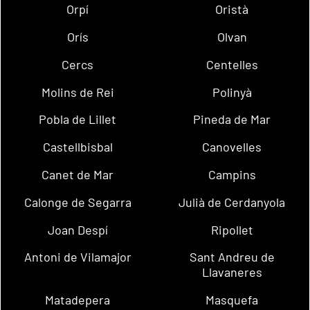
Orpí
Oristà
Orís
Olvan
Cercs
Centelles
Molins de Rei
Polinyà
Pobla de Lillet
Pineda de Mar
Castellbisbal
Canovelles
Canet de Mar
Campins
Calonge de Segarra
Julià de Cerdanyola
Joan Despí
Ripollet
Antoni de Vilamajor
Sant Andreu de
Llavaneres
Matadepera
Masquefa