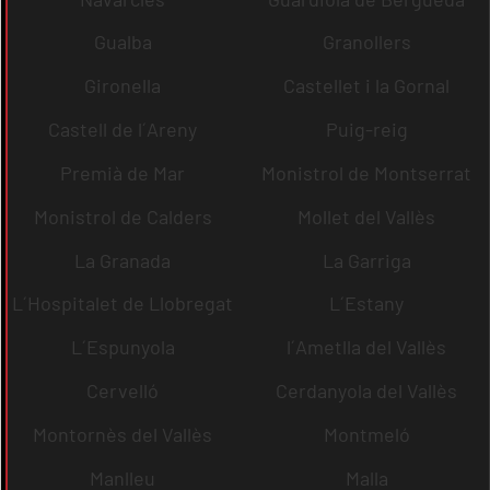
Gualba
Granollers
Gironella
Castellet i la Gornal
Castell de l´Areny
Puig-reig
Premià de Mar
Monistrol de Montserrat
Monistrol de Calders
Mollet del Vallès
La Granada
La Garriga
L´Hospitalet de Llobregat
L´Estany
L´Espunyola
l´Ametlla del Vallès
Cervelló
Cerdanyola del Vallès
Montornès del Vallès
Montmeló
Manlleu
Malla