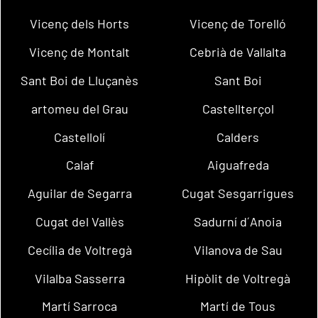
Vicenç dels Horts
Vicenç de Torelló
Vicenç de Montalt
Cebrià de Vallalta
Sant Boi de Lluçanès
Sant Boi
artomeu del Grau
Castellterçol
Castellolí
Calders
Calaf
Aiguafreda
Aguilar de Segarra
Cugat Sesgarrigues
Cugat del Vallès
Sadurní d´Anoia
Cecília de Voltregà
Vilanova de Sau
Vilalba Sasserra
Hipòlit de Voltregà
Martí Sarroca
Martí de Tous