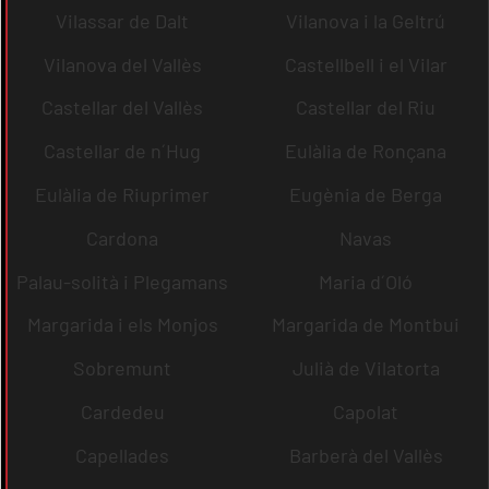
Vilassar de Dalt
Vilanova i la Geltrú
Vilanova del Vallès
Castellbell i el Vilar
Castellar del Vallès
Castellar del Riu
Castellar de n´Hug
Eulàlia de Ronçana
Eulàlia de Riuprimer
Eugènia de Berga
Cardona
Navas
Palau-solità i Plegamans
Maria d´Oló
Margarida i els Monjos
Margarida de Montbui
Sobremunt
Julià de Vilatorta
Cardedeu
Capolat
Capellades
Barberà del Vallès