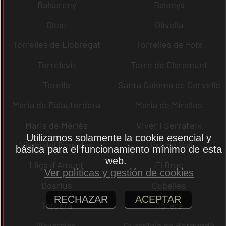
Balsareny
Balenyà
Olost
Olivella
Torrelles de Llobregat
Torrelles de Foix
Torrelavit
Torre de Claramunt
Torelló
Santa Coloma de Cervelló
Maria de Palautordera
Maria de Miralles
Maria de Merlès
Viver i Serrateix
Utilizamos solamente la cookie esencial y
Vilobí del Penedès
Lliçà de Vall
básica para el funcionamiento mínimo de esta
web.
Lliçà d´Amunt
El Bruc
Ver políticas y gestión de cookies
Dosrius
Cubelles
RECHAZAR
ACEPTAR
Tordera
Abrera
Navarcles
Guardiola de Berguedà