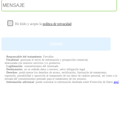
He leído y acepto la
política de privacidad
.
·
Responsable del tratamiento
: Fervalles
·
Finalidad
: gestionar el envío de información y prospección comercial,
relacionada con nuestros servicios y/o productos.
·
Legitimación
: consentimiento del interesado.
·
Destinatarios
: no se cederán datos a terceros, salvo obligación legal.
·
Derechos
: podrá ejercer los derechos de acceso, rectificación, limitación de tratamiento,
supresión, portabilidad y oposición al tratamiento de sus datos de carácter personal, así como a la
retirada del consentimiento prestado para el tratamiento de los mismos.
·
Información adicional
: puede consultar la información detallada sobre Protección de Datos
aquí
.