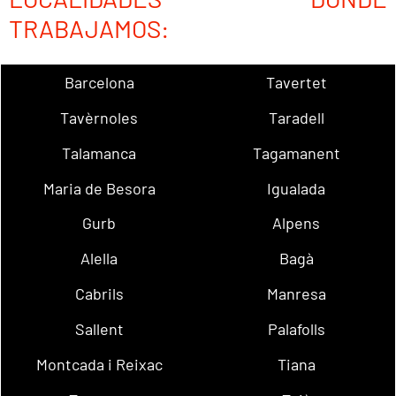
TRABAJAMOS:
Barcelona
Tavertet
Tavèrnoles
Taradell
Talamanca
Tagamanent
Maria de Besora
Igualada
Gurb
Alpens
Alella
Bagà
Cabrils
Manresa
Sallent
Palafolls
Montcada i Reixac
Tiana