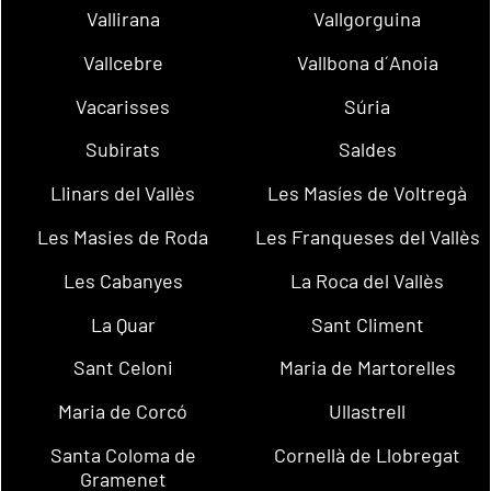
Vallirana
Vallgorguina
Vallcebre
Vallbona d´Anoia
Vacarisses
Súria
Subirats
Saldes
Llinars del Vallès
Les Masíes de Voltregà
Les Masies de Roda
Les Franqueses del Vallès
Les Cabanyes
La Roca del Vallès
La Quar
Sant Climent
Sant Celoni
Maria de Martorelles
Maria de Corcó
Ullastrell
Santa Coloma de
Cornellà de Llobregat
Gramenet