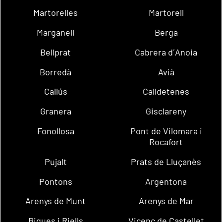
Martorelles
Martorell
Marganell
Berga
Bellprat
Cabrera d´Anoia
Borredà
Avià
Callús
Calldetenes
Granera
Gisclareny
Fonollosa
Pont de Vilomara i
Rocafort
Pujalt
Prats de Lluçanès
Pontons
Argentona
Arenys de Munt
Arenys de Mar
Bigues i Riells
Vicenç de Castellet