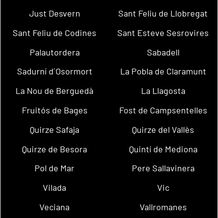
Just Desvern
Sant Feliu de Llobregat
Sant Feliu de Codines
Sant Esteve Sesrovires
Palautordera
Sabadell
Sadurní d´Osormort
La Pobla de Claramunt
La Nou de Berguedà
La Llagosta
Fruitós de Bages
Fost de Campsentelles
Quirze Safaja
Quirze del Vallès
Quirze de Besora
Quintí de Mediona
Pol de Mar
Pere Sallavinera
Vilada
Vic
Veciana
Vallromanes