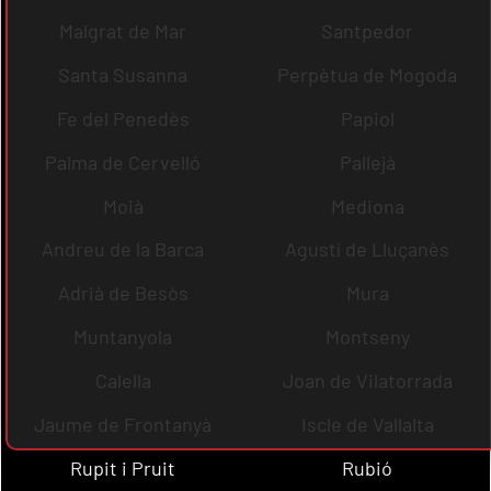
Malgrat de Mar
Santpedor
Santa Susanna
Perpètua de Mogoda
Fe del Penedès
Papiol
Palma de Cervelló
Pallejà
Moià
Mediona
Andreu de la Barca
Agustí de Lluçanès
Adrià de Besòs
Mura
Muntanyola
Montseny
Calella
Joan de Vilatorrada
Jaume de Frontanyà
Iscle de Vallalta
Rupit i Pruit
Rubió