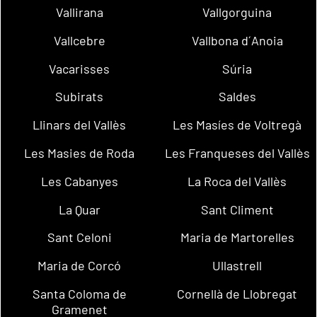
Vallirana
Vallgorguina
Vallcebre
Vallbona d´Anoia
Vacarisses
Súria
Subirats
Saldes
Llinars del Vallès
Les Masíes de Voltregà
Les Masies de Roda
Les Franqueses del Vallès
Les Cabanyes
La Roca del Vallès
La Quar
Sant Climent
Sant Celoni
Maria de Martorelles
Maria de Corcó
Ullastrell
Santa Coloma de
Cornellà de Llobregat
Gramenet