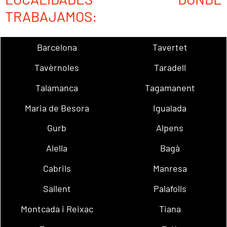
TRABAJAMOS:
Barcelona
Tavertet
Tavèrnoles
Taradell
Talamanca
Tagamanent
Maria de Besora
Igualada
Gurb
Alpens
Alella
Bagà
Cabrils
Manresa
Sallent
Palafolls
Montcada i Reixac
Tiana