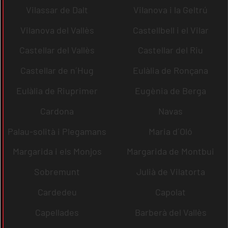
Vilassar de Dalt
Vilanova i la Geltrú
Vilanova del Vallès
Castellbell i el Vilar
Castellar del Vallès
Castellar del Riu
Castellar de n´Hug
Eulàlia de Ronçana
Eulàlia de Riuprimer
Eugènia de Berga
Cardona
Navas
Palau-solità i Plegamans
Maria d´Oló
Margarida i els Monjos
Margarida de Montbui
Sobremunt
Julià de Vilatorta
Cardedeu
Capolat
Capellades
Barberà del Vallès