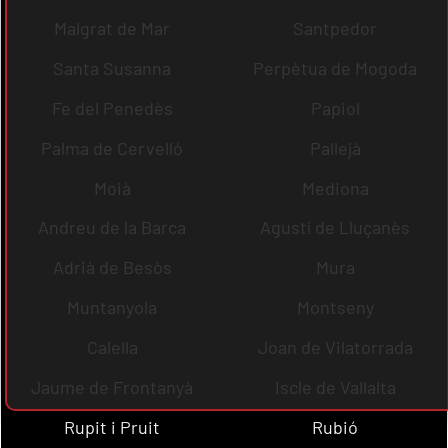
Malgrat de Mar
Santpedor
Santa Susanna
Perpètua de Mogoda
Fe del Penedès
Papiol
Palma de Cervelló
Pallejà
Moià
Mediona
Andreu de la Barca
Agustí de Lluçanès
Adrià de Besòs
Mura
Muntanyola
Montseny
Calella
Joan de Vilatorrada
Jaume de Frontanyà
Iscle de Vallalta
Rupit i Pruit
Rubió