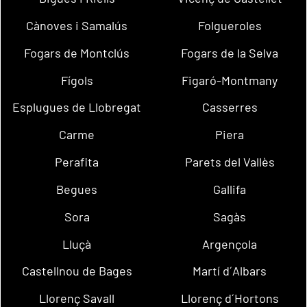
Cànoves i Samalús
Folgueroles
Fogars de Montclús
Fogars de la Selva
Fígols
Figaró-Montmany
Esplugues de Llobregat
Casserres
Carme
Piera
Perafita
Parets del Vallès
Begues
Gallifa
Sora
Sagàs
Lluçà
Argençola
Castellnou de Bages
Martí d´Albars
Llorenç Savall
Llorenç d´Hortons