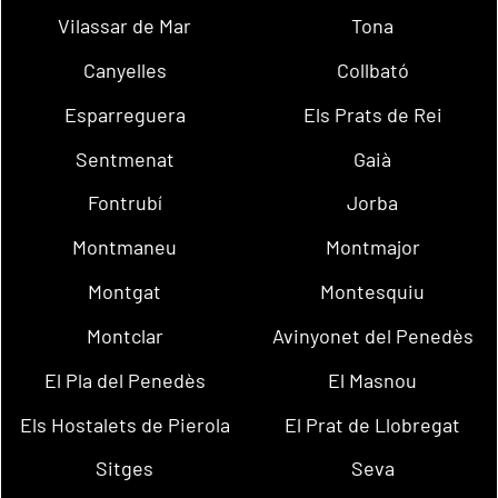
Vilassar de Mar
Tona
Canyelles
Collbató
Esparreguera
Els Prats de Rei
Sentmenat
Gaià
Fontrubí
Jorba
Montmaneu
Montmajor
Montgat
Montesquiu
Montclar
Avinyonet del Penedès
El Pla del Penedès
El Masnou
Els Hostalets de Pierola
El Prat de Llobregat
Sitges
Seva