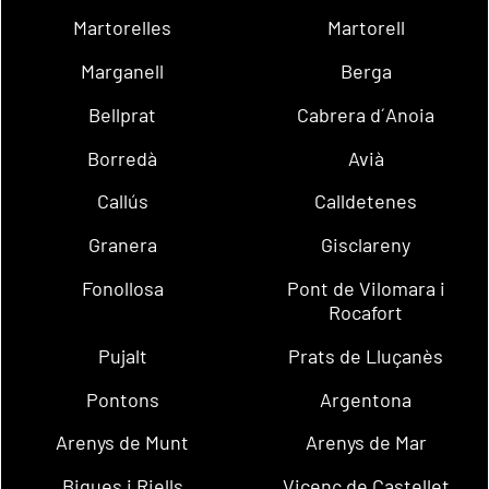
Martorelles
Martorell
Marganell
Berga
Bellprat
Cabrera d´Anoia
Borredà
Avià
Callús
Calldetenes
Granera
Gisclareny
Fonollosa
Pont de Vilomara i
Rocafort
Pujalt
Prats de Lluçanès
Pontons
Argentona
Arenys de Munt
Arenys de Mar
Bigues i Riells
Vicenç de Castellet