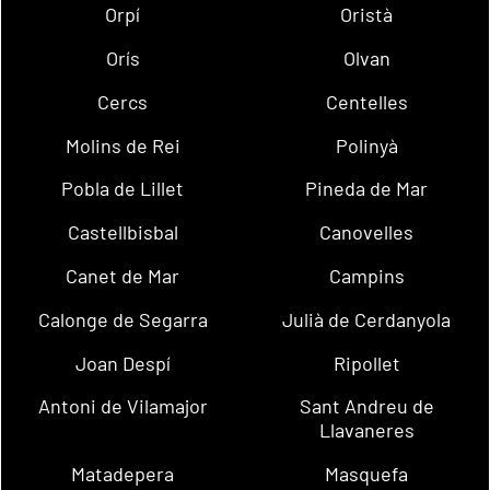
Orpí
Oristà
Orís
Olvan
Cercs
Centelles
Molins de Rei
Polinyà
Pobla de Lillet
Pineda de Mar
Castellbisbal
Canovelles
Canet de Mar
Campins
Calonge de Segarra
Julià de Cerdanyola
Joan Despí
Ripollet
Antoni de Vilamajor
Sant Andreu de
Llavaneres
Matadepera
Masquefa