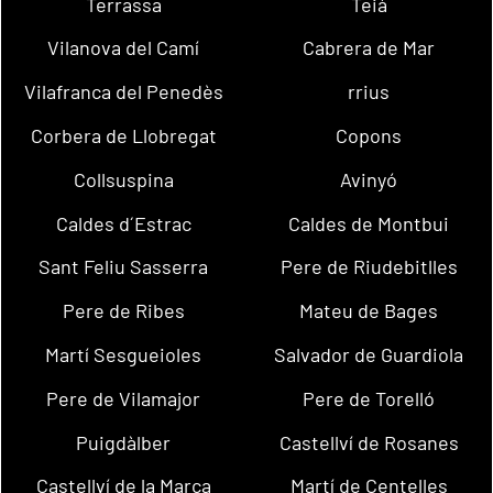
Terrassa
Teià
Vilanova del Camí
Cabrera de Mar
Vilafranca del Penedès
rrius
Corbera de Llobregat
Copons
Collsuspina
Avinyó
Caldes d´Estrac
Caldes de Montbui
Sant Feliu Sasserra
Pere de Riudebitlles
Pere de Ribes
Mateu de Bages
Martí Sesgueioles
Salvador de Guardiola
Pere de Vilamajor
Pere de Torelló
Puigdàlber
Castellví de Rosanes
Castellví de la Marca
Martí de Centelles