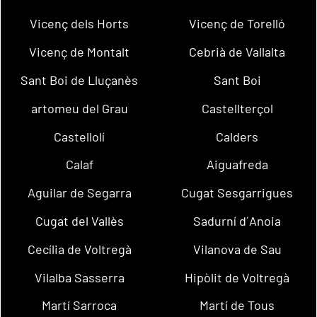
Vicenç dels Horts
Vicenç de Torelló
Vicenç de Montalt
Cebrià de Vallalta
Sant Boi de Lluçanès
Sant Boi
artomeu del Grau
Castellterçol
Castellolí
Calders
Calaf
Aiguafreda
Aguilar de Segarra
Cugat Sesgarrigues
Cugat del Vallès
Sadurní d´Anoia
Cecília de Voltregà
Vilanova de Sau
Vilalba Sasserra
Hipòlit de Voltregà
Martí Sarroca
Martí de Tous