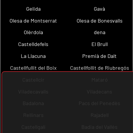
Gelida
Gavà
Olesa de Montserrat
Olesa de Bonesvalls
Olèrdola
dena
Castelldefels
El Brull
La Llacuna
Premià de Dalt
Castellfullit del Boix
Castellfollit de Riubregós
Castellcir
Mataró
Viladecavalls
Viladecans
Badalona
Pacs del Penedès
Rellinars
Rajadell
Castellgalí
Badia del Vallès