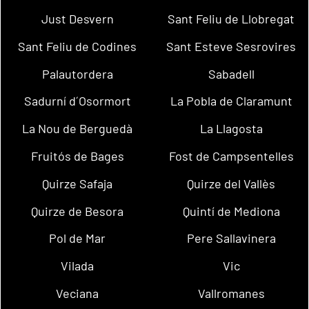
Just Desvern
Sant Feliu de Llobregat
Sant Feliu de Codines
Sant Esteve Sesrovires
Palautordera
Sabadell
Sadurní d´Osormort
La Pobla de Claramunt
La Nou de Berguedà
La Llagosta
Fruitós de Bages
Fost de Campsentelles
Quirze Safaja
Quirze del Vallès
Quirze de Besora
Quintí de Mediona
Pol de Mar
Pere Sallavinera
Vilada
Vic
Veciana
Vallromanes