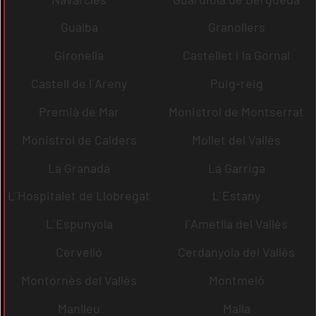
Gualba
Granollers
Gironella
Castellet i la Gornal
Castell de l´Areny
Puig-reig
Premià de Mar
Monistrol de Montserrat
Monistrol de Calders
Mollet del Vallès
La Granada
La Garriga
L´Hospitalet de Llobregat
L´Estany
L´Espunyola
l´Ametlla del Vallès
Cervelló
Cerdanyola del Vallès
Montornès del Vallès
Montmeló
Manlleu
Malla