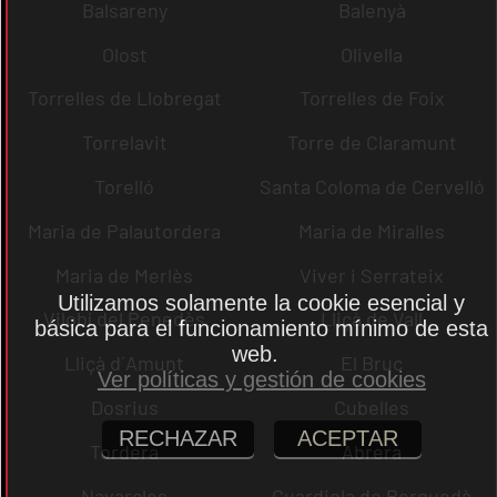
Balsareny
Balenyà
Olost
Olivella
Torrelles de Llobregat
Torrelles de Foix
Torrelavit
Torre de Claramunt
Torelló
Santa Coloma de Cervelló
Maria de Palautordera
Maria de Miralles
Maria de Merlès
Viver i Serrateix
Utilizamos solamente la cookie esencial y
Vilobí del Penedès
Lliçà de Vall
básica para el funcionamiento mínimo de esta
web.
Lliçà d´Amunt
El Bruc
Ver políticas y gestión de cookies
Dosrius
Cubelles
RECHAZAR
ACEPTAR
Tordera
Abrera
Navarcles
Guardiola de Berguedà