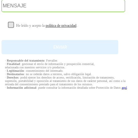
He leído y acepto la
política de privacidad
.
·
Responsable del tratamiento
: Fervalles
·
Finalidad
: gestionar el envío de información y prospección comercial,
relacionada con nuestros servicios y/o productos.
·
Legitimación
: consentimiento del interesado.
·
Destinatarios
: no se cederán datos a terceros, salvo obligación legal.
·
Derechos
: podrá ejercer los derechos de acceso, rectificación, limitación de tratamiento,
supresión, portabilidad y oposición al tratamiento de sus datos de carácter personal, así como a la
retirada del consentimiento prestado para el tratamiento de los mismos.
·
Información adicional
: puede consultar la información detallada sobre Protección de Datos
aquí
.