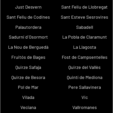
Just Desvern
Sant Feliu de Llobregat
Sant Feliu de Codines
Sant Esteve Sesrovires
Palautordera
Sabadell
Sadurní d´Osormort
La Pobla de Claramunt
La Nou de Berguedà
La Llagosta
Fruitós de Bages
Fost de Campsentelles
Quirze Safaja
Quirze del Vallès
Quirze de Besora
Quintí de Mediona
Pol de Mar
Pere Sallavinera
Vilada
Vic
Veciana
Vallromanes