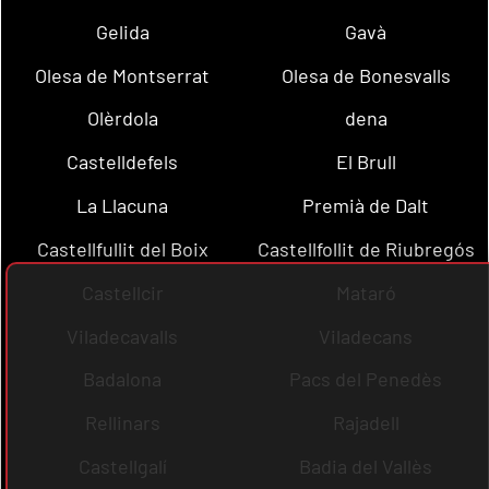
Gelida
Gavà
Olesa de Montserrat
Olesa de Bonesvalls
Olèrdola
dena
Castelldefels
El Brull
La Llacuna
Premià de Dalt
Castellfullit del Boix
Castellfollit de Riubregós
Castellcir
Mataró
Viladecavalls
Viladecans
Badalona
Pacs del Penedès
Rellinars
Rajadell
Castellgalí
Badia del Vallès