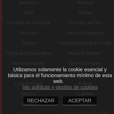
Balsareny
Balenyà
Olost
Olivella
Torrelles de Llobregat
Torrelles de Foix
Torrelavit
Torre de Claramunt
Torelló
Santa Coloma de Cervelló
Maria de Palautordera
Maria de Miralles
Maria de Merlès
Viver i Serrateix
Utilizamos solamente la cookie esencial y
Vilobí del Penedès
Lliçà de Vall
básica para el funcionamiento mínimo de esta
web.
Lliçà d´Amunt
El Bruc
Ver políticas y gestión de cookies
Dosrius
Cubelles
RECHAZAR
ACEPTAR
Tordera
Abrera
Navarcles
Guardiola de Berguedà