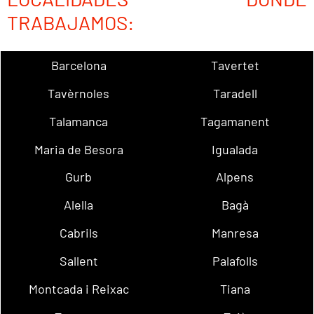
TRABAJAMOS:
Barcelona
Tavertet
Tavèrnoles
Taradell
Talamanca
Tagamanent
Maria de Besora
Igualada
Gurb
Alpens
Alella
Bagà
Cabrils
Manresa
Sallent
Palafolls
Montcada i Reixac
Tiana