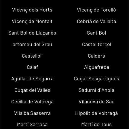
Vicenç dels Horts
Vicenç de Torelló
Vicenç de Montalt
Cebrià de Vallalta
Sant Boi de Lluçanès
Sant Boi
artomeu del Grau
Castellterçol
Castellolí
Calders
Calaf
Aiguafreda
Aguilar de Segarra
Cugat Sesgarrigues
Cugat del Vallès
Sadurní d´Anoia
Cecília de Voltregà
Vilanova de Sau
Vilalba Sasserra
Hipòlit de Voltregà
Martí Sarroca
Martí de Tous