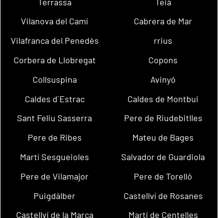
Terrassa
Teià
Vilanova del Camí
Cabrera de Mar
Vilafranca del Penedès
rrius
Corbera de Llobregat
Copons
Collsuspina
Avinyó
Caldes d´Estrac
Caldes de Montbui
Sant Feliu Sasserra
Pere de Riudebitlles
Pere de Ribes
Mateu de Bages
Martí Sesgueioles
Salvador de Guardiola
Pere de Vilamajor
Pere de Torelló
Puigdàlber
Castellví de Rosanes
Castellví de la Marca
Martí de Centelles