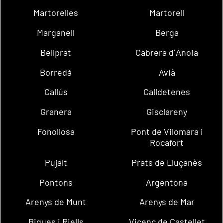
Martorelles
Martorell
Marganell
Berga
Bellprat
Cabrera d´Anoia
Borredà
Avià
Callús
Calldetenes
Granera
Gisclareny
Fonollosa
Pont de Vilomara i
Rocafort
Pujalt
Prats de Lluçanès
Pontons
Argentona
Arenys de Munt
Arenys de Mar
Bigues i Riells
Vicenç de Castellet