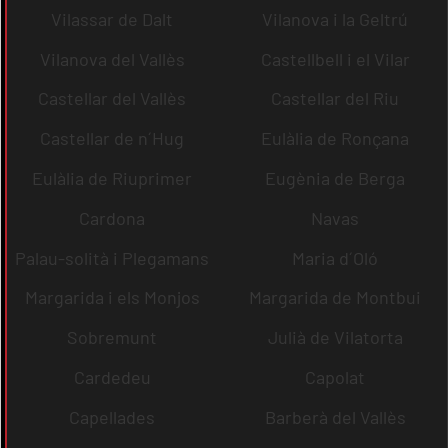
Vilassar de Dalt
Vilanova i la Geltrú
Vilanova del Vallès
Castellbell i el Vilar
Castellar del Vallès
Castellar del Riu
Castellar de n´Hug
Eulàlia de Ronçana
Eulàlia de Riuprimer
Eugènia de Berga
Cardona
Navas
Palau-solità i Plegamans
Maria d´Oló
Margarida i els Monjos
Margarida de Montbui
Sobremunt
Julià de Vilatorta
Cardedeu
Capolat
Capellades
Barberà del Vallès