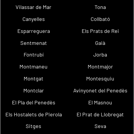
Vilassar de Mar
Tona
Canyelles
Collbató
Esparreguera
Els Prats de Rei
Sentmenat
Gaià
Fontrubí
Jorba
Montmaneu
Montmajor
Montgat
Montesquiu
Montclar
Avinyonet del Penedès
El Pla del Penedès
El Masnou
Els Hostalets de Pierola
El Prat de Llobregat
Sitges
Seva