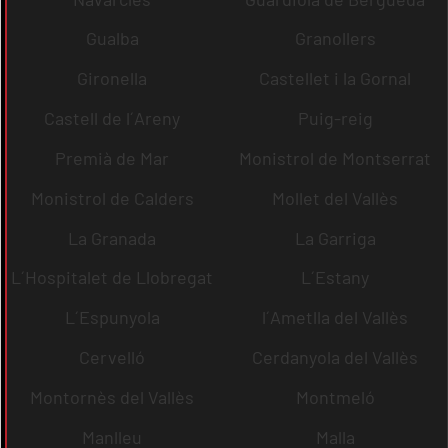
Gualba
Granollers
Gironella
Castellet i la Gornal
Castell de l´Areny
Puig-reig
Premià de Mar
Monistrol de Montserrat
Monistrol de Calders
Mollet del Vallès
La Granada
La Garriga
L´Hospitalet de Llobregat
L´Estany
L´Espunyola
l´Ametlla del Vallès
Cervelló
Cerdanyola del Vallès
Montornès del Vallès
Montmeló
Manlleu
Malla