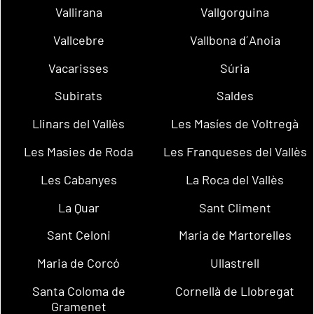
Vallirana
Vallgorguina
Vallcebre
Vallbona d´Anoia
Vacarisses
Súria
Subirats
Saldes
Llinars del Vallès
Les Masíes de Voltregà
Les Masies de Roda
Les Franqueses del Vallès
Les Cabanyes
La Roca del Vallès
La Quar
Sant Climent
Sant Celoni
Maria de Martorelles
Maria de Corcó
Ullastrell
Santa Coloma de
Cornellà de Llobregat
Gramenet