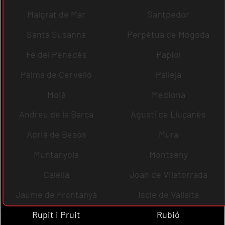
Malgrat de Mar
Santpedor
Santa Susanna
Perpètua de Mogoda
Fe del Penedès
Papiol
Palma de Cervelló
Pallejà
Moià
Mediona
Andreu de la Barca
Agustí de Lluçanès
Adrià de Besòs
Mura
Muntanyola
Montseny
Calella
Joan de Vilatorrada
Jaume de Frontanyà
Iscle de Vallalta
Rupit i Pruit
Rubió