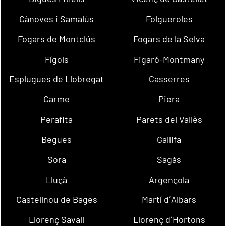
Cànoves i Samalús
Folgueroles
Fogars de Montclús
Fogars de la Selva
Fígols
Figaró-Montmany
Esplugues de Llobregat
Casserres
Carme
Piera
Perafita
Parets del Vallès
Begues
Gallifa
Sora
Sagàs
Lluçà
Argençola
Castellnou de Bages
Martí d´Albars
Llorenç Savall
Llorenç d´Hortons