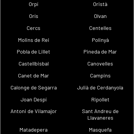
Orpí
Oristà
Orís
Olvan
Cercs
Centelles
Molins de Rei
Polinyà
Pobla de Lillet
Pineda de Mar
Castellbisbal
Canovelles
Canet de Mar
Campins
Calonge de Segarra
Julià de Cerdanyola
Joan Despí
Ripollet
Antoni de Vilamajor
Sant Andreu de
Llavaneres
Matadepera
Masquefa