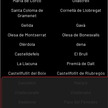
Maria de Corcó
Ullastrell
Santa Coloma de
Cornellà de Llobregat
Gramenet
Gelida
Gavà
Olesa de Montserrat
Olesa de Bonesvalls
Olèrdola
dena
Castelldefels
El Brull
La Llacuna
Premià de Dalt
Castellfullit del Boix
Castellfollit de Riubregós
Castellcir
Mataró
Viladecavalls
Viladecans
Badalona
Pacs del Penedès