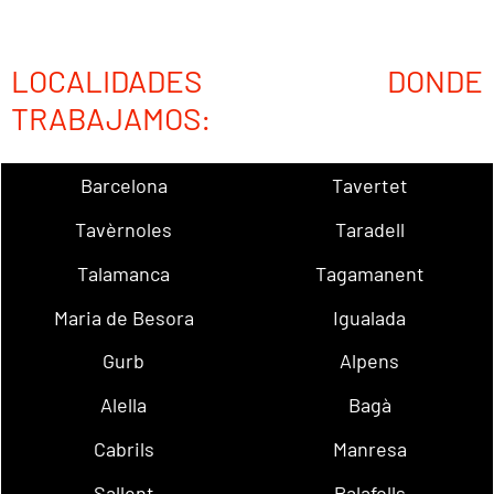
LOCALIDADES DONDE
TRABAJAMOS:
Barcelona
Tavertet
Tavèrnoles
Taradell
Talamanca
Tagamanent
Maria de Besora
Igualada
Gurb
Alpens
Alella
Bagà
Cabrils
Manresa
Sallent
Palafolls