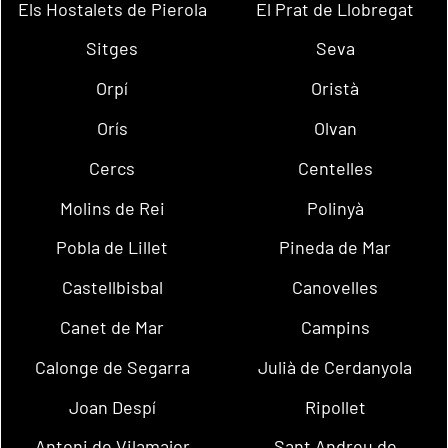
Els Hostalets de Pierola
El Prat de Llobregat
Sitges
Seva
Orpí
Oristà
Orís
Olvan
Cercs
Centelles
Molins de Rei
Polinyà
Pobla de Lillet
Pineda de Mar
Castellbisbal
Canovelles
Canet de Mar
Campins
Calonge de Segarra
Julià de Cerdanyola
Joan Despí
Ripollet
Antoni de Vilamajor
Sant Andreu de