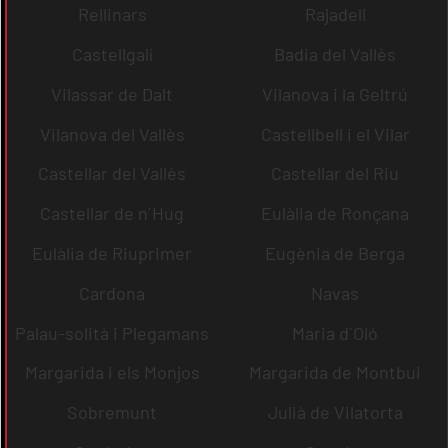
Rellinars
Rajadell
Castellgalí
Badia del Vallès
Vilassar de Dalt
Vilanova i la Geltrú
Vilanova del Vallès
Castellbell i el Vilar
Castellar del Vallès
Castellar del Riu
Castellar de n´Hug
Eulàlia de Ronçana
Eulàlia de Riuprimer
Eugènia de Berga
Cardona
Navas
Palau-solità i Plegamans
Maria d´Oló
Margarida i els Monjos
Margarida de Montbui
Sobremunt
Julià de Vilatorta