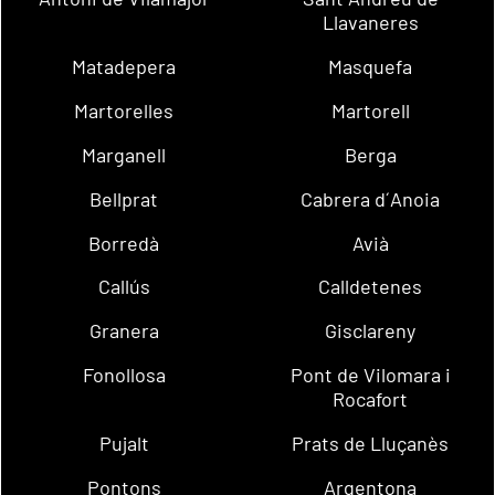
Llavaneres
Matadepera
Masquefa
Martorelles
Martorell
Marganell
Berga
Bellprat
Cabrera d´Anoia
Borredà
Avià
Callús
Calldetenes
Granera
Gisclareny
Fonollosa
Pont de Vilomara i
Rocafort
Pujalt
Prats de Lluçanès
Pontons
Argentona