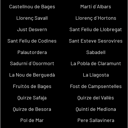
Castellnou de Bages
Martí d´Albars
Llorenç Savall
Llorenç d´Hortons
Just Desvern
Sant Feliu de Llobregat
Sant Feliu de Codines
Sant Esteve Sesrovires
Palautordera
Sabadell
Sadurní d´Osormort
La Pobla de Claramunt
La Nou de Berguedà
La Llagosta
Fruitós de Bages
Fost de Campsentelles
Quirze Safaja
Quirze del Vallès
Quirze de Besora
Quintí de Mediona
Pol de Mar
Pere Sallavinera