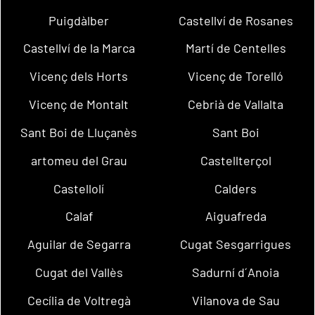
Puigdàlber
Castellví de Rosanes
Castellví de la Marca
Martí de Centelles
Vicenç dels Horts
Vicenç de Torelló
Vicenç de Montalt
Cebrià de Vallalta
Sant Boi de Lluçanès
Sant Boi
artomeu del Grau
Castellterçol
Castellolí
Calders
Calaf
Aiguafreda
Aguilar de Segarra
Cugat Sesgarrigues
Cugat del Vallès
Sadurní d´Anoia
Cecília de Voltregà
Vilanova de Sau