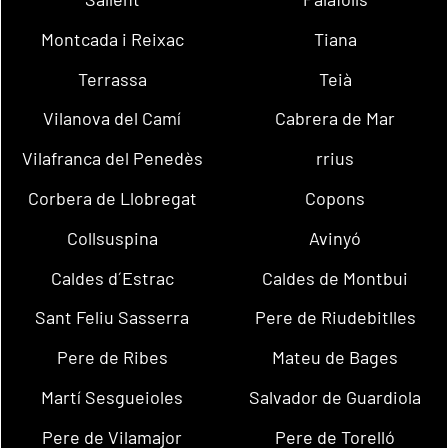
Montcada i Reixac
Tiana
Terrassa
Teià
Vilanova del Camí
Cabrera de Mar
Vilafranca del Penedès
rrius
Corbera de Llobregat
Copons
Collsuspina
Avinyó
Caldes d´Estrac
Caldes de Montbui
Sant Feliu Sasserra
Pere de Riudebitlles
Pere de Ribes
Mateu de Bages
Martí Sesgueioles
Salvador de Guardiola
Pere de Vilamajor
Pere de Torelló