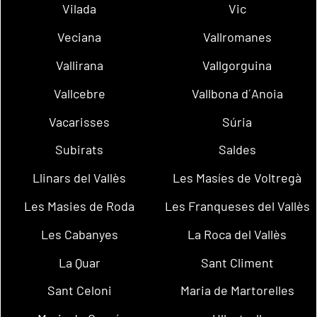
Vilada
Vic
Veciana
Vallromanes
Vallirana
Vallgorguina
Vallcebre
Vallbona d´Anoia
Vacarisses
Súria
Subirats
Saldes
Llinars del Vallès
Les Masíes de Voltregà
Les Masies de Roda
Les Franqueses del Vallès
Les Cabanyes
La Roca del Vallès
La Quar
Sant Climent
Sant Celoni
Maria de Martorelles