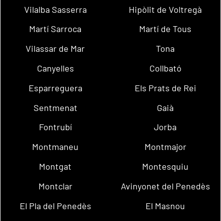
Vilalba Sasserra
Hipòlit de Voltregà
Martí Sarroca
Martí de Tous
Vilassar de Mar
Tona
Canyelles
Collbató
Esparreguera
Els Prats de Rei
Sentmenat
Gaià
Fontrubí
Jorba
Montmaneu
Montmajor
Montgat
Montesquiu
Montclar
Avinyonet del Penedès
El Pla del Penedès
El Masnou