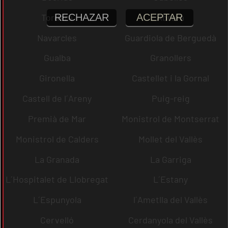
RECHAZAR
ACEPTAR
Tordera
Abrera
Navarcles
Guardiola de Berguedà
Gualba
Granollers
Gironella
Castellet i la Gornal
Castell de l´Areny
Puig-reig
Premià de Mar
Monistrol de Montserrat
Monistrol de Calders
Mollet del Vallès
La Granada
La Garriga
L´Hospitalet de Llobregat
L´Estany
L´Espunyola
l´Ametlla del Vallès
Cervelló
Cerdanyola del Vallès