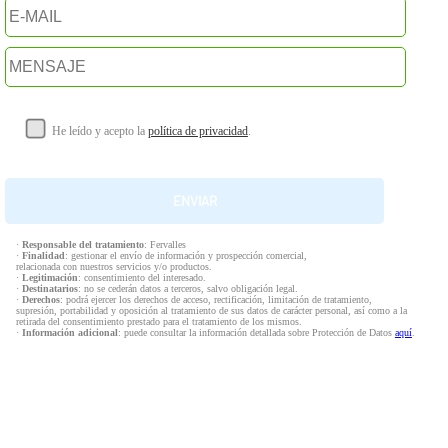
He leído y acepto la
política de privacidad
.
·
Responsable del tratamiento
: Fervalles
·
Finalidad
: gestionar el envío de información y prospección comercial,
relacionada con nuestros servicios y/o productos.
·
Legitimación
: consentimiento del interesado.
·
Destinatarios
: no se cederán datos a terceros, salvo obligación legal.
·
Derechos
: podrá ejercer los derechos de acceso, rectificación, limitación de tratamiento,
supresión, portabilidad y oposición al tratamiento de sus datos de carácter personal, así como a la
retirada del consentimiento prestado para el tratamiento de los mismos.
·
Información adicional
: puede consultar la información detallada sobre Protección de Datos
aquí
.