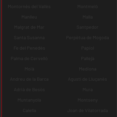
Montornès del Vallès
Montmeló
Manlleu
Malla
Malgrat de Mar
Santpedor
Santa Susanna
Perpètua de Mogoda
Fe del Penedès
Papiol
Palma de Cervelló
Pallejà
Moià
Mediona
Andreu de la Barca
Agustí de Lluçanès
Adrià de Besòs
Mura
Muntanyola
Montseny
Calella
Joan de Vilatorrada