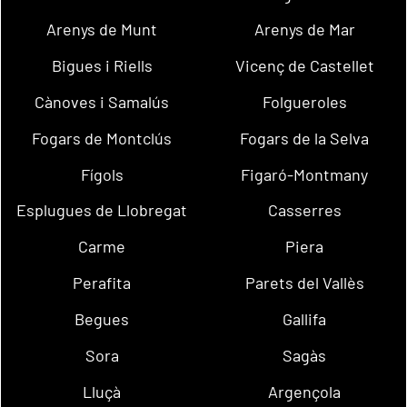
Arenys de Munt
Arenys de Mar
Bigues i Riells
Vicenç de Castellet
Cànoves i Samalús
Folgueroles
Fogars de Montclús
Fogars de la Selva
Fígols
Figaró-Montmany
Esplugues de Llobregat
Casserres
Carme
Piera
Perafita
Parets del Vallès
Begues
Gallifa
Sora
Sagàs
Lluçà
Argençola