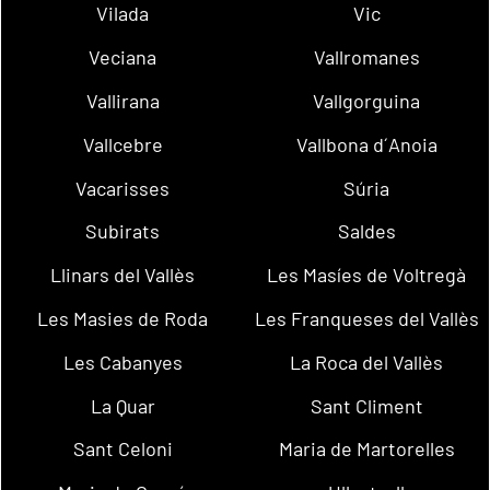
Vilada
Vic
Veciana
Vallromanes
Vallirana
Vallgorguina
Vallcebre
Vallbona d´Anoia
Vacarisses
Súria
Subirats
Saldes
Llinars del Vallès
Les Masíes de Voltregà
Les Masies de Roda
Les Franqueses del Vallès
Les Cabanyes
La Roca del Vallès
La Quar
Sant Climent
Sant Celoni
Maria de Martorelles