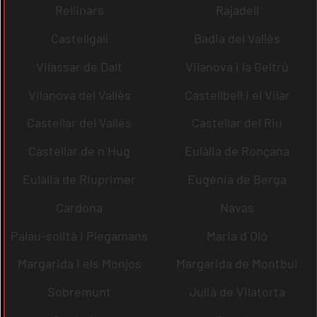
Rellinars
Rajadell
Castellgalí
Badia del Vallès
Vilassar de Dalt
Vilanova i la Geltrú
Vilanova del Vallès
Castellbell i el Vilar
Castellar del Vallès
Castellar del Riu
Castellar de n´Hug
Eulàlia de Ronçana
Eulàlia de Riuprimer
Eugènia de Berga
Cardona
Navas
Palau-solità i Plegamans
Maria d´Oló
Margarida i els Monjos
Margarida de Montbui
Sobremunt
Julià de Vilatorta