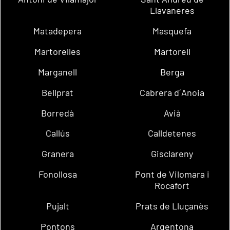
Llavaneres
Matadepera
Masquefa
Martorelles
Martorell
Marganell
Berga
Bellprat
Cabrera d´Anoia
Borredà
Avià
Callús
Calldetenes
Granera
Gisclareny
Fonollosa
Pont de Vilomara i
Rocafort
Pujalt
Prats de Lluçanès
Pontons
Argentona