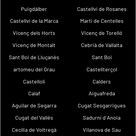
Puigdàlber
Castellví de Rosanes
Castellví de la Marca
Martí de Centelles
Vicenç dels Horts
Vicenç de Torelló
Vicenç de Montalt
Cebrià de Vallalta
Sant Boi de Lluçanès
Sant Boi
artomeu del Grau
Castellterçol
Castellolí
Calders
Calaf
Aiguafreda
Aguilar de Segarra
Cugat Sesgarrigues
Cugat del Vallès
Sadurní d´Anoia
Cecília de Voltregà
Vilanova de Sau