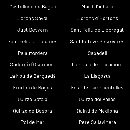
Castellnou de Bages
Martí d´Albars
Llorenç Savall
Llorenç d´Hortons
Just Desvern
Sant Feliu de Llobregat
Sant Feliu de Codines
Sant Esteve Sesrovires
Palautordera
Sabadell
Sadurní d´Osormort
La Pobla de Claramunt
La Nou de Berguedà
La Llagosta
Fruitós de Bages
Fost de Campsentelles
Quirze Safaja
Quirze del Vallès
Quirze de Besora
Quintí de Mediona
Pol de Mar
Pere Sallavinera