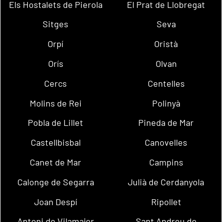
Els Hostalets de Pierola
El Prat de Llobregat
Sitges
Seva
Orpí
Oristà
Orís
Olvan
Cercs
Centelles
Molins de Rei
Polinyà
Pobla de Lillet
Pineda de Mar
Castellbisbal
Canovelles
Canet de Mar
Campins
Calonge de Segarra
Julià de Cerdanyola
Joan Despí
Ripollet
Antoni de Vilamajor
Sant Andreu de