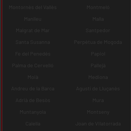
Montornès del Vallès
Montmeló
Manlleu
Malla
Malgrat de Mar
Santpedor
Santa Susanna
Perpètua de Mogoda
Fe del Penedès
Papiol
Palma de Cervelló
Pallejà
Moià
Mediona
Andreu de la Barca
Agustí de Lluçanès
Adrià de Besòs
Mura
Muntanyola
Montseny
Calella
Joan de Vilatorrada