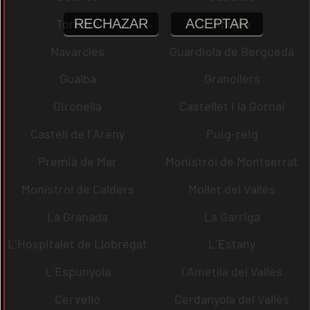
RECHAZAR
ACEPTAR
Tordera
Abrera
Navarcles
Guardiola de Berguedà
Gualba
Granollers
Gironella
Castellet i la Gornal
Castell de l´Areny
Puig-reig
Premià de Mar
Monistrol de Montserrat
Monistrol de Calders
Mollet del Vallès
La Granada
La Garriga
L´Hospitalet de Llobregat
L´Estany
L´Espunyola
l´Ametlla del Vallès
Cervelló
Cerdanyola del Vallès