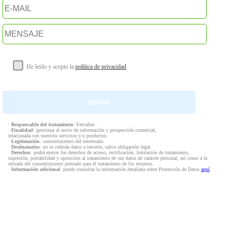
He leído y acepto la
política de privacidad
.
·
Responsable del tratamiento
: Fervalles
·
Finalidad
: gestionar el envío de información y prospección comercial,
relacionada con nuestros servicios y/o productos.
·
Legitimación
: consentimiento del interesado.
·
Destinatarios
: no se cederán datos a terceros, salvo obligación legal.
·
Derechos
: podrá ejercer los derechos de acceso, rectificación, limitación de tratamiento,
supresión, portabilidad y oposición al tratamiento de sus datos de carácter personal, así como a la
retirada del consentimiento prestado para el tratamiento de los mismos.
·
Información adicional
: puede consultar la información detallada sobre Protección de Datos
aquí
.