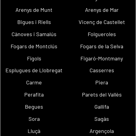
Arenys de Munt
Arenys de Mar
Bigues i Riells
Vicenç de Castellet
Cànoves i Samalús
Folgueroles
Fogars de Montclús
Fogars de la Selva
Fígols
Figaró-Montmany
Esplugues de Llobregat
Casserres
Carme
Piera
Perafita
Parets del Vallès
Begues
Gallifa
Sora
Sagàs
Lluçà
Argençola