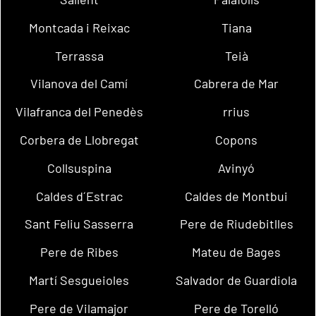
Montcada i Reixac
Tiana
Terrassa
Teià
Vilanova del Camí
Cabrera de Mar
Vilafranca del Penedès
rrius
Corbera de Llobregat
Copons
Collsuspina
Avinyó
Caldes d´Estrac
Caldes de Montbui
Sant Feliu Sasserra
Pere de Riudebitlles
Pere de Ribes
Mateu de Bages
Martí Sesgueioles
Salvador de Guardiola
Pere de Vilamajor
Pere de Torelló