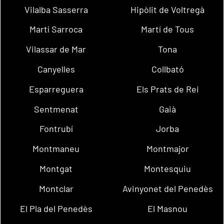
Vilalba Sasserra
Hipòlit de Voltregà
Martí Sarroca
Martí de Tous
Vilassar de Mar
Tona
Canyelles
Collbató
Esparreguera
Els Prats de Rei
Sentmenat
Gaià
Fontrubí
Jorba
Montmaneu
Montmajor
Montgat
Montesquiu
Montclar
Avinyonet del Penedès
El Pla del Penedès
El Masnou