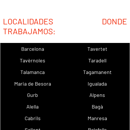
LOCALIDADES DONDE
TRABAJAMOS:
Barcelona
Tavertet
Tavèrnoles
Taradell
Talamanca
Tagamanent
Maria de Besora
Igualada
Gurb
Alpens
Alella
Bagà
Cabrils
Manresa
Sallent
Palafolls