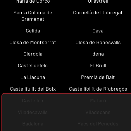
Maria de Corcó
Ullastrell
Santa Coloma de
Cornellà de Llobregat
Gramenet
Gelida
Gavà
Olesa de Montserrat
Olesa de Bonesvalls
Olèrdola
dena
Castelldefels
El Brull
La Llacuna
Premià de Dalt
Castellfullit del Boix
Castellfollit de Riubregós
Castellcir
Mataró
Viladecavalls
Viladecans
Badalona
Pacs del Penedès