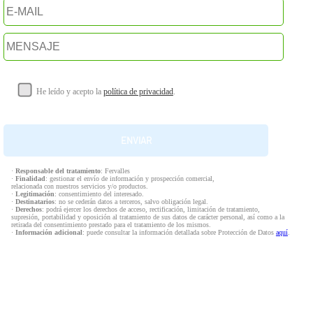
He leído y acepto la
política de privacidad
.
·
Responsable del tratamiento
: Fervalles
·
Finalidad
: gestionar el envío de información y prospección comercial,
relacionada con nuestros servicios y/o productos.
·
Legitimación
: consentimiento del interesado.
·
Destinatarios
: no se cederán datos a terceros, salvo obligación legal.
·
Derechos
: podrá ejercer los derechos de acceso, rectificación, limitación de tratamiento,
supresión, portabilidad y oposición al tratamiento de sus datos de carácter personal, así como a la
retirada del consentimiento prestado para el tratamiento de los mismos.
·
Información adicional
: puede consultar la información detallada sobre Protección de Datos
aquí
.