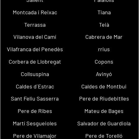
Montcada i Reixac
Tiana
Terrassa
Teià
Vilanova del Camí
Cabrera de Mar
Vilafranca del Penedès
rrius
Corbera de Llobregat
Copons
Collsuspina
Avinyó
Caldes d´Estrac
Caldes de Montbui
Sant Feliu Sasserra
Pere de Riudebitlles
Pere de Ribes
Mateu de Bages
Martí Sesgueioles
Salvador de Guardiola
Pere de Vilamajor
Pere de Torelló