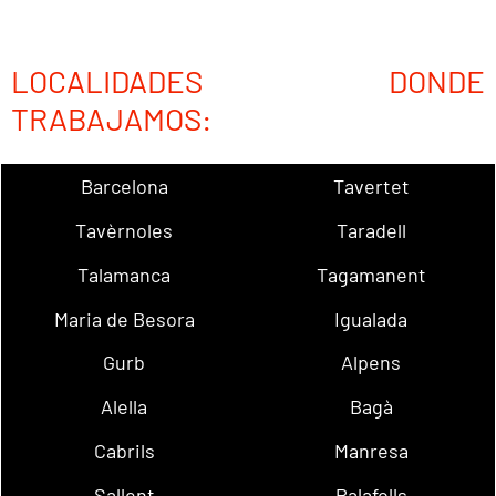
LOCALIDADES DONDE
TRABAJAMOS:
Barcelona
Tavertet
Tavèrnoles
Taradell
Talamanca
Tagamanent
Maria de Besora
Igualada
Gurb
Alpens
Alella
Bagà
Cabrils
Manresa
Sallent
Palafolls