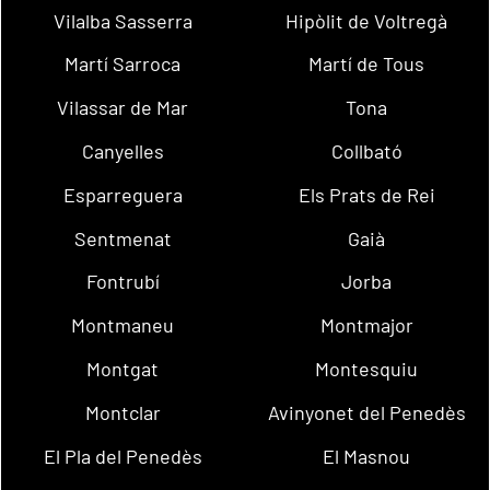
Vilalba Sasserra
Hipòlit de Voltregà
Martí Sarroca
Martí de Tous
Vilassar de Mar
Tona
Canyelles
Collbató
Esparreguera
Els Prats de Rei
Sentmenat
Gaià
Fontrubí
Jorba
Montmaneu
Montmajor
Montgat
Montesquiu
Montclar
Avinyonet del Penedès
El Pla del Penedès
El Masnou