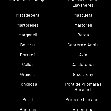
Llavaneres
Matadepera
Masquefa
Martorelles
Martorell
Marganell
Berga
Bellprat
Cabrera d´Anoia
Borredà
Avià
Callús
Calldetenes
Granera
Gisclareny
Fonollosa
Pont de Vilomara i
Rocafort
Pujalt
Prats de Lluçanès
Pontons
Argentona