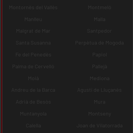
Montornès del Vallès
Montmeló
Manlleu
Malla
Malgrat de Mar
Santpedor
Santa Susanna
Perpètua de Mogoda
Fe del Penedès
Papiol
Palma de Cervelló
Pallejà
Moià
Mediona
Andreu de la Barca
Agustí de Lluçanès
Adrià de Besòs
Mura
Muntanyola
Montseny
Calella
Joan de Vilatorrada