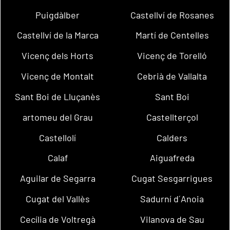
Puigdàlber
Castellví de Rosanes
Castellví de la Marca
Martí de Centelles
Vicenç dels Horts
Vicenç de Torelló
Vicenç de Montalt
Cebrià de Vallalta
Sant Boi de Lluçanès
Sant Boi
artomeu del Grau
Castellterçol
Castellolí
Calders
Calaf
Aiguafreda
Aguilar de Segarra
Cugat Sesgarrigues
Cugat del Vallès
Sadurní d´Anoia
Cecília de Voltregà
Vilanova de Sau