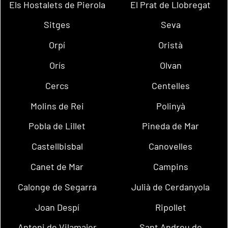
Els Hostalets de Pierola
El Prat de Llobregat
Sitges
Seva
Orpí
Oristà
Orís
Olvan
Cercs
Centelles
Molins de Rei
Polinyà
Pobla de Lillet
Pineda de Mar
Castellbisbal
Canovelles
Canet de Mar
Campins
Calonge de Segarra
Julià de Cerdanyola
Joan Despí
Ripollet
Antoni de Vilamajor
Sant Andreu de