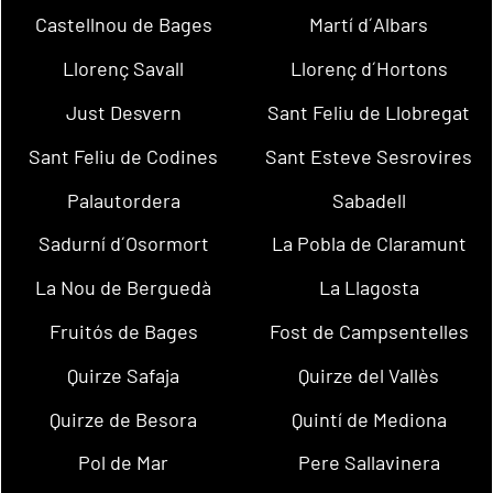
Castellnou de Bages
Martí d´Albars
Llorenç Savall
Llorenç d´Hortons
Just Desvern
Sant Feliu de Llobregat
Sant Feliu de Codines
Sant Esteve Sesrovires
Palautordera
Sabadell
Sadurní d´Osormort
La Pobla de Claramunt
La Nou de Berguedà
La Llagosta
Fruitós de Bages
Fost de Campsentelles
Quirze Safaja
Quirze del Vallès
Quirze de Besora
Quintí de Mediona
Pol de Mar
Pere Sallavinera