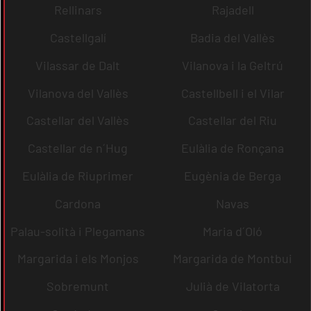
Rellinars
Rajadell
Castellgalí
Badia del Vallès
Vilassar de Dalt
Vilanova i la Geltrú
Vilanova del Vallès
Castellbell i el Vilar
Castellar del Vallès
Castellar del Riu
Castellar de n´Hug
Eulàlia de Ronçana
Eulàlia de Riuprimer
Eugènia de Berga
Cardona
Navas
Palau-solità i Plegamans
Maria d´Oló
Margarida i els Monjos
Margarida de Montbui
Sobremunt
Julià de Vilatorta