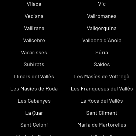
Vilada
Vic
Veciana
Vallromanes
Vallirana
Vallgorguina
Vallcebre
Vallbona d´Anoia
Vacarisses
Súria
Subirats
Saldes
Llinars del Vallès
Les Masíes de Voltregà
Les Masies de Roda
Les Franqueses del Vallès
Les Cabanyes
La Roca del Vallès
La Quar
Sant Climent
Sant Celoni
Maria de Martorelles