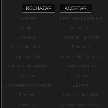
RECHAZAR
ACEPTAR
Tordera
Abrera
Navarcles
Guardiola de Berguedà
Gualba
Granollers
Gironella
Castellet i la Gornal
Castell de l´Areny
Puig-reig
Premià de Mar
Monistrol de Montserrat
Monistrol de Calders
Mollet del Vallès
La Granada
La Garriga
L´Hospitalet de Llobregat
L´Estany
L´Espunyola
l´Ametlla del Vallès
Cervelló
Cerdanyola del Vallès