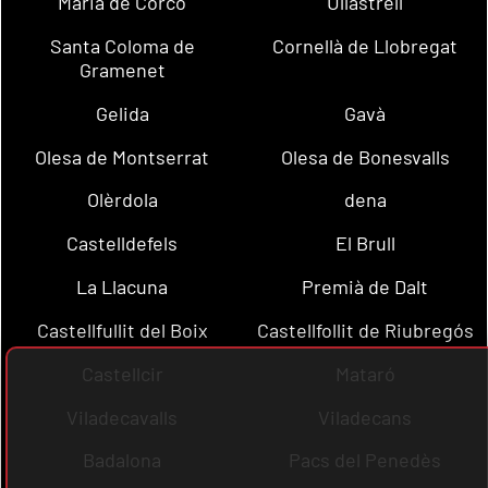
Maria de Corcó
Ullastrell
Santa Coloma de
Cornellà de Llobregat
Gramenet
Gelida
Gavà
Olesa de Montserrat
Olesa de Bonesvalls
Olèrdola
dena
Castelldefels
El Brull
La Llacuna
Premià de Dalt
Castellfullit del Boix
Castellfollit de Riubregós
Castellcir
Mataró
Viladecavalls
Viladecans
Badalona
Pacs del Penedès