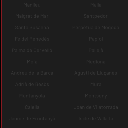
Manlleu
Malla
Malgrat de Mar
Santpedor
Santa Susanna
Perpètua de Mogoda
Fe del Penedès
Papiol
Palma de Cervelló
Pallejà
Moià
Mediona
Andreu de la Barca
Agustí de Lluçanès
Adrià de Besòs
Mura
Muntanyola
Montseny
Calella
Joan de Vilatorrada
Jaume de Frontanyà
Iscle de Vallalta