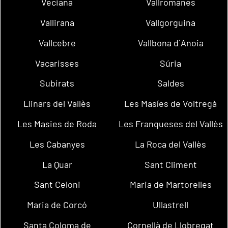
Veciana
Vallromanes
Vallirana
Vallgorguina
Vallcebre
Vallbona d´Anoia
Vacarisses
Súria
Subirats
Saldes
Llinars del Vallès
Les Masíes de Voltregà
Les Masies de Roda
Les Franqueses del Vallès
Les Cabanyes
La Roca del Vallès
La Quar
Sant Climent
Sant Celoni
Maria de Martorelles
Maria de Corcó
Ullastrell
Santa Coloma de
Cornellà de Llobregat