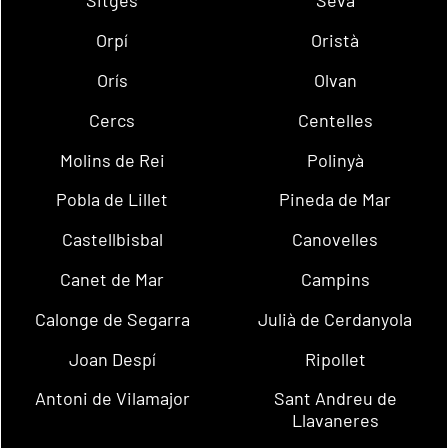
Sitges
Seva
Orpí
Oristà
Orís
Olvan
Cercs
Centelles
Molins de Rei
Polinyà
Pobla de Lillet
Pineda de Mar
Castellbisbal
Canovelles
Canet de Mar
Campins
Calonge de Segarra
Julià de Cerdanyola
Joan Despí
Ripollet
Antoni de Vilamajor
Sant Andreu de
Llavaneres