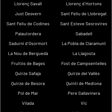
Llorenç Savall
Llorenç d´Hortons
Just Desvern
Sant Feliu de Llobregat
Sant Feliu de Codines
Sant Esteve Sesrovires
Palautordera
Sabadell
Sadurní d´Osormort
La Pobla de Claramunt
La Nou de Berguedà
La Llagosta
Fruitós de Bages
Fost de Campsentelles
Quirze Safaja
Quirze del Vallès
Quirze de Besora
Quintí de Mediona
Pol de Mar
Pere Sallavinera
Vilada
Vic