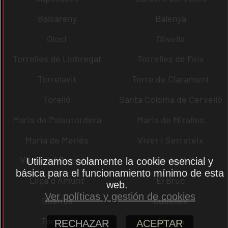
Balsareny
Balenyà
Olost
Olivella
Torrelles de Llobregat
Torrelles de Foix
Torrelavit
Torre de Claramunt
Torelló
Santa Coloma de Cervelló
Maria de Palautordera
Maria de Miralles
Maria de Merlès
Viver i Serrateix
Vilobí del Penedès
Lliçà de Vall
Utilizamos solamente la cookie esencial y
básica para el funcionamiento mínimo de esta
Lliçà d´Amunt
El Bruc
web.
Ver políticas y gestión de cookies
Dosrius
Cubelles
Tordera
Abrera
RECHAZAR
ACEPTAR