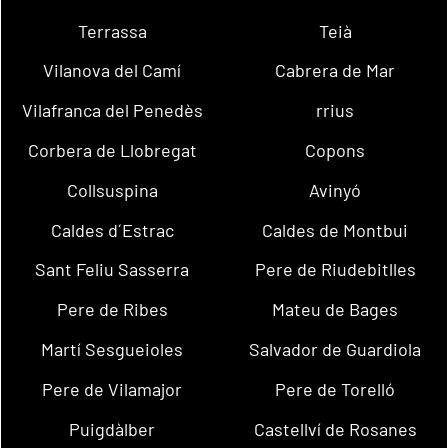
Terrassa
Teià
Vilanova del Camí
Cabrera de Mar
Vilafranca del Penedès
rrius
Corbera de Llobregat
Copons
Collsuspina
Avinyó
Caldes d´Estrac
Caldes de Montbui
Sant Feliu Sasserra
Pere de Riudebitlles
Pere de Ribes
Mateu de Bages
Martí Sesgueioles
Salvador de Guardiola
Pere de Vilamajor
Pere de Torelló
Puigdàlber
Castellví de Rosanes