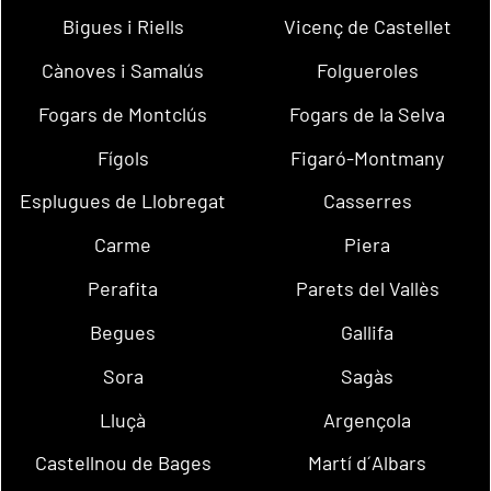
Bigues i Riells
Vicenç de Castellet
Cànoves i Samalús
Folgueroles
Fogars de Montclús
Fogars de la Selva
Fígols
Figaró-Montmany
Esplugues de Llobregat
Casserres
Carme
Piera
Perafita
Parets del Vallès
Begues
Gallifa
Sora
Sagàs
Lluçà
Argençola
Castellnou de Bages
Martí d´Albars