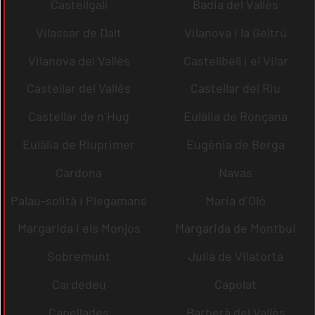
Castellgalí
Badia del Vallès
Vilassar de Dalt
Vilanova i la Geltrú
Vilanova del Vallès
Castellbell i el Vilar
Castellar del Vallès
Castellar del Riu
Castellar de n´Hug
Eulàlia de Ronçana
Eulàlia de Riuprimer
Eugènia de Berga
Cardona
Navas
Palau-solità i Plegamans
Maria d´Oló
Margarida i els Monjos
Margarida de Montbui
Sobremunt
Julià de Vilatorta
Cardedeu
Capolat
Capellades
Barberà del Vallès