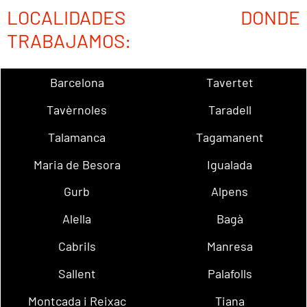
LOCALIDADES DONDE
TRABAJAMOS:
Barcelona
Tavertet
Tavèrnoles
Taradell
Talamanca
Tagamanent
Maria de Besora
Igualada
Gurb
Alpens
Alella
Bagà
Cabrils
Manresa
Sallent
Palafolls
Montcada i Reixac
Tiana