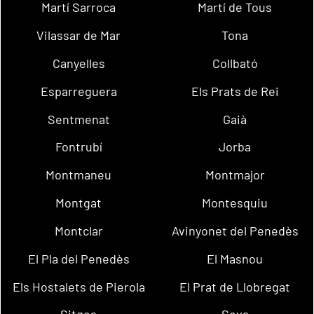
Martí Sarroca
Martí de Tous
Vilassar de Mar
Tona
Canyelles
Collbató
Esparreguera
Els Prats de Rei
Sentmenat
Gaià
Fontrubí
Jorba
Montmaneu
Montmajor
Montgat
Montesquiu
Montclar
Avinyonet del Penedès
El Pla del Penedès
El Masnou
Els Hostalets de Pierola
El Prat de Llobregat