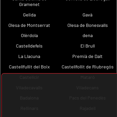
Gramenet
Gelida
Gavà
Olesa de Montserrat
Olesa de Bonesvalls
Olèrdola
dena
Castelldefels
El Brull
La Llacuna
Premià de Dalt
Castellfullit del Boix
Castellfollit de Riubregós
Castellcir
Mataró
Viladecavalls
Viladecans
Badalona
Pacs del Penedès
Rellinars
Rajadell