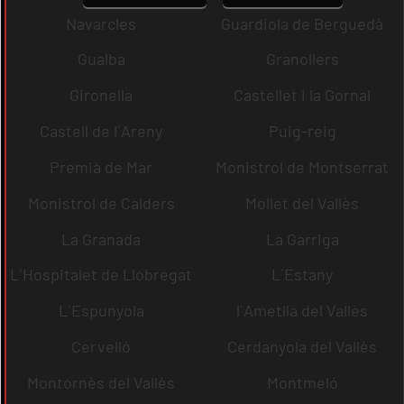
Navarcles
Guardiola de Berguedà
Gualba
Granollers
Gironella
Castellet i la Gornal
Castell de l´Areny
Puig-reig
Premià de Mar
Monistrol de Montserrat
Monistrol de Calders
Mollet del Vallès
La Granada
La Garriga
L´Hospitalet de Llobregat
L´Estany
L´Espunyola
l´Ametlla del Vallès
Cervelló
Cerdanyola del Vallès
Montornès del Vallès
Montmeló