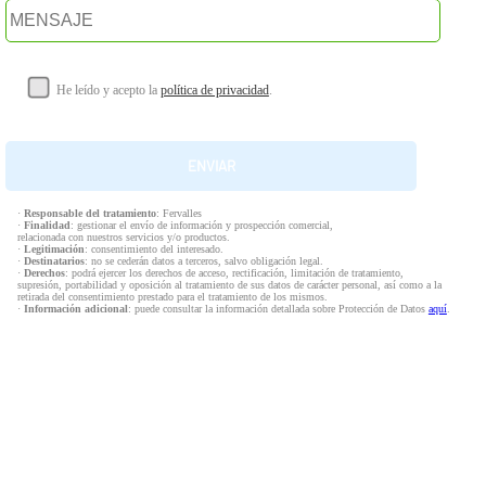
He leído y acepto la
política de privacidad
.
·
Responsable del tratamiento
: Fervalles
·
Finalidad
: gestionar el envío de información y prospección comercial,
relacionada con nuestros servicios y/o productos.
·
Legitimación
: consentimiento del interesado.
·
Destinatarios
: no se cederán datos a terceros, salvo obligación legal.
·
Derechos
: podrá ejercer los derechos de acceso, rectificación, limitación de tratamiento,
supresión, portabilidad y oposición al tratamiento de sus datos de carácter personal, así como a la
retirada del consentimiento prestado para el tratamiento de los mismos.
·
Información adicional
: puede consultar la información detallada sobre Protección de Datos
aquí
.