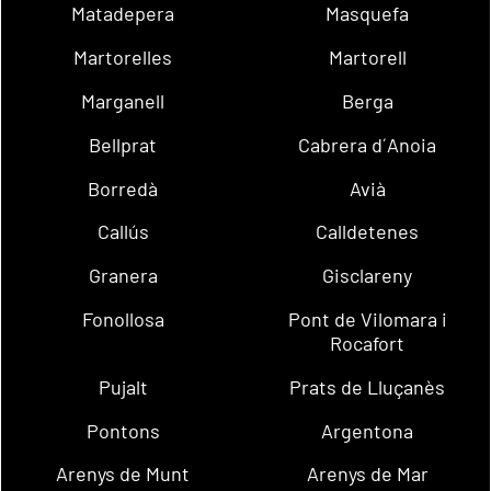
Matadepera
Masquefa
Martorelles
Martorell
Marganell
Berga
Bellprat
Cabrera d´Anoia
Borredà
Avià
Callús
Calldetenes
Granera
Gisclareny
Fonollosa
Pont de Vilomara i
Rocafort
Pujalt
Prats de Lluçanès
Pontons
Argentona
Arenys de Munt
Arenys de Mar