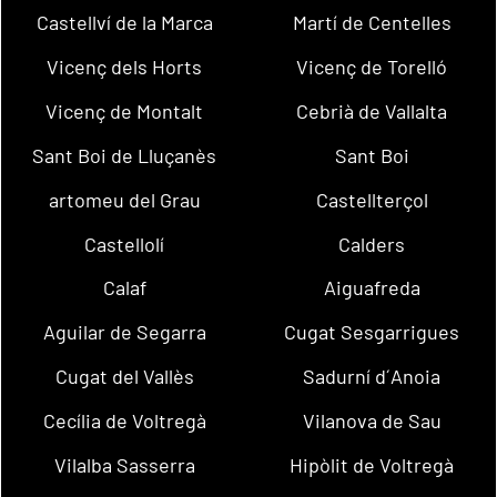
Castellví de la Marca
Martí de Centelles
Vicenç dels Horts
Vicenç de Torelló
Vicenç de Montalt
Cebrià de Vallalta
Sant Boi de Lluçanès
Sant Boi
artomeu del Grau
Castellterçol
Castellolí
Calders
Calaf
Aiguafreda
Aguilar de Segarra
Cugat Sesgarrigues
Cugat del Vallès
Sadurní d´Anoia
Cecília de Voltregà
Vilanova de Sau
Vilalba Sasserra
Hipòlit de Voltregà