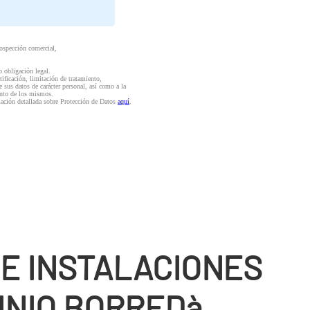
rospección comercial,
o obligación legal.
ctificación, limitación de tratamiento,
e sus datos de carácter personal, así como a la
iento de los mismos.
mación detallada sobre Protección de Datos
aquí
.
DE INSTALACIONES
INIO BORREDà