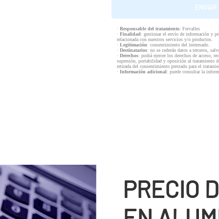
·
Responsable del tratamiento
: Fervalles
·
Finalidad
: gestionar el envío de información y p
relacionada con nuestros servicios y/o productos.
·
Legitimación
: consentimiento del interesado.
·
Destinatarios
: no se cederán datos a terceros, salv
·
Derechos
: podrá ejercer los derechos de acceso, re
supresión, portabilidad y oposición al tratamiento d
retirada del consentimiento prestado para el tratam
·
Información adicional
: puede consultar la infor
PRECIO 
EN ALUM