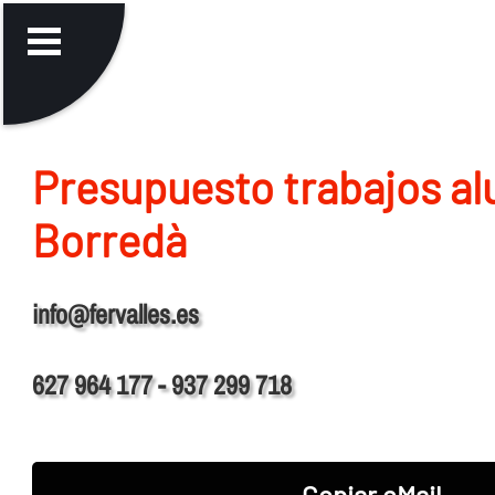
Presupuesto trabajos al
Borredà
info@fervalles.es
627 964 177 - 937 299 718
Copiar eMail