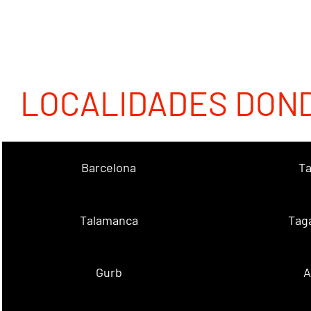
LOCALIDADES DON
Barcelona
Ta
Talamanca
Tag
Gurb
A