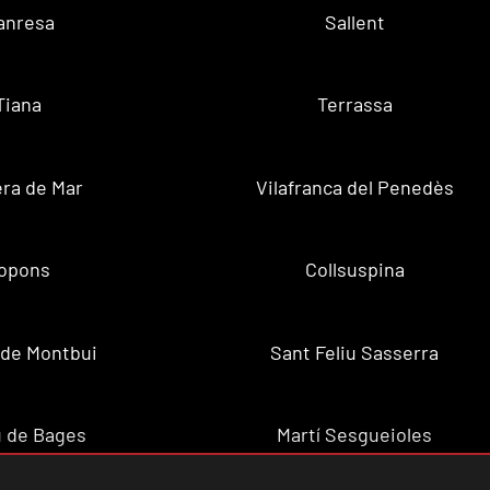
anresa
Sallent
Tiana
Terrassa
ra de Mar
Vilafranca del Penedès
opons
Collsuspina
 de Montbui
Sant Feliu Sasserra
 de Bages
Martí Sesgueioles