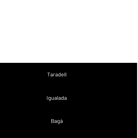
Taradell
Igualada
Bagà