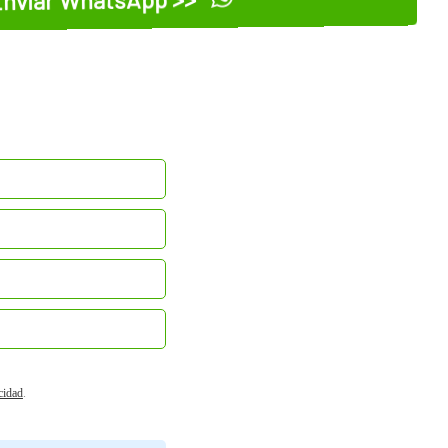
acidad
.