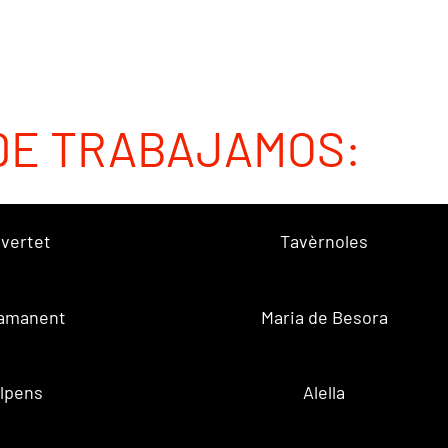
DE TRABAJAMOS:
vertet
Tavèrnoles
amanent
Maria de Besora
lpens
Alella