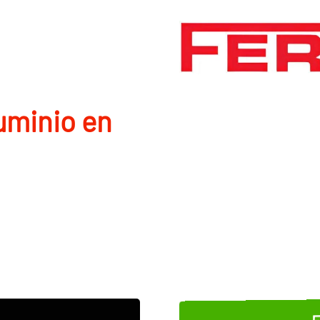
uminio en
E