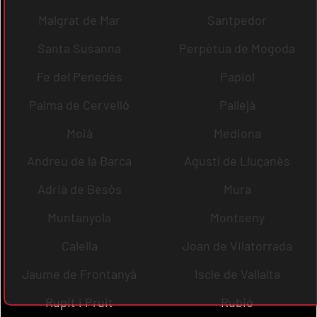
Malgrat de Mar
Santpedor
Santa Susanna
Perpètua de Mogoda
Fe del Penedès
Papiol
Palma de Cervelló
Pallejà
Moià
Mediona
Andreu de la Barca
Agustí de Lluçanès
Adrià de Besòs
Mura
Muntanyola
Montseny
Calella
Joan de Vilatorrada
Jaume de Frontanyà
Iscle de Vallalta
Rupit i Pruit
Rubió