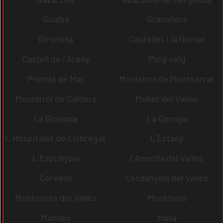
Gualba
Granollers
Gironella
Castellet i la Gornal
Castell de l´Areny
Puig-reig
Premià de Mar
Monistrol de Montserrat
Monistrol de Calders
Mollet del Vallès
La Granada
La Garriga
L´Hospitalet de Llobregat
L´Estany
L´Espunyola
l´Ametlla del Vallès
Cervelló
Cerdanyola del Vallès
Montornès del Vallès
Montmeló
Manlleu
Malla