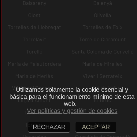
Balsareny
Balenyà
Olost
Olivella
Torrelles de Llobregat
Torrelles de Foix
Torrelavit
Torre de Claramunt
Torelló
Santa Coloma de Cervelló
Maria de Palautordera
Maria de Miralles
Maria de Merlès
Viver i Serrateix
Vilobí del Penedès
Lliçà de Vall
Utilizamos solamente la cookie esencial y
básica para el funcionamiento mínimo de esta
Lliçà d´Amunt
El Bruc
web.
Ver políticas y gestión de cookies
Dosrius
Cubelles
Tordera
Abrera
RECHAZAR
ACEPTAR
Navarcles
Guardiola de Berguedà