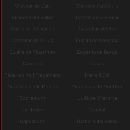
Vilassar de Dalt
Vilanova i la Geltrú
Vilanova del Vallès
Castellbell i el Vilar
Castellar del Vallès
Castellar del Riu
Castellar de n´Hug
Eulàlia de Ronçana
Eulàlia de Riuprimer
Eugènia de Berga
Cardona
Navas
Palau-solità i Plegamans
Maria d´Oló
Margarida i els Monjos
Margarida de Montbui
Sobremunt
Julià de Vilatorta
Cardedeu
Capolat
Capellades
Barberà del Vallès