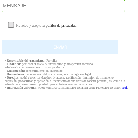
He leído y acepto la
política de privacidad
.
·
Responsable del tratamiento
: Fervalles
·
Finalidad
: gestionar el envío de información y prospección comercial,
relacionada con nuestros servicios y/o productos.
·
Legitimación
: consentimiento del interesado.
·
Destinatarios
: no se cederán datos a terceros, salvo obligación legal.
·
Derechos
: podrá ejercer los derechos de acceso, rectificación, limitación de tratamiento,
supresión, portabilidad y oposición al tratamiento de sus datos de carácter personal, así como a la
retirada del consentimiento prestado para el tratamiento de los mismos.
·
Información adicional
: puede consultar la información detallada sobre Protección de Datos
aquí
.