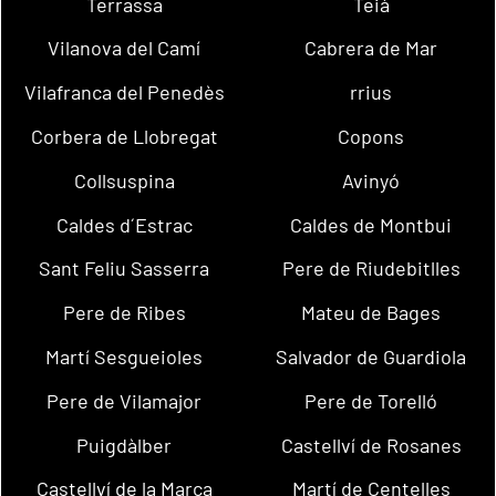
Terrassa
Teià
Vilanova del Camí
Cabrera de Mar
Vilafranca del Penedès
rrius
Corbera de Llobregat
Copons
Collsuspina
Avinyó
Caldes d´Estrac
Caldes de Montbui
Sant Feliu Sasserra
Pere de Riudebitlles
Pere de Ribes
Mateu de Bages
Martí Sesgueioles
Salvador de Guardiola
Pere de Vilamajor
Pere de Torelló
Puigdàlber
Castellví de Rosanes
Castellví de la Marca
Martí de Centelles