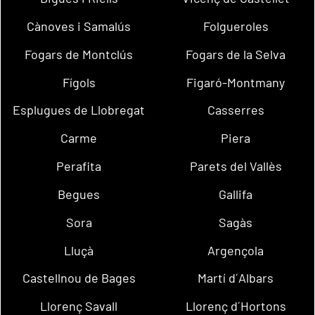
Cànoves i Samalús
Folgueroles
Fogars de Montclús
Fogars de la Selva
Fígols
Figaró-Montmany
Esplugues de Llobregat
Casserres
Carme
Piera
Perafita
Parets del Vallès
Begues
Gallifa
Sora
Sagàs
Lluçà
Argençola
Castellnou de Bages
Martí d´Albars
Llorenç Savall
Llorenç d´Hortons