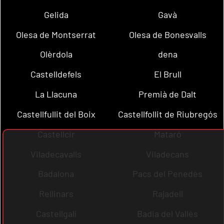
Gelida
Gavà
Olesa de Montserrat
Olesa de Bonesvalls
Olèrdola
dena
Castelldefels
El Brull
La Llacuna
Premià de Dalt
Castellfullit del Boix
Castellfollit de Riubregós
Castellcir
Mataró
Viladecavalls
Viladecans
Badalona
Pacs del Penedès
Rellinars
Rajadell
Castellgalí
Badia del Vallès