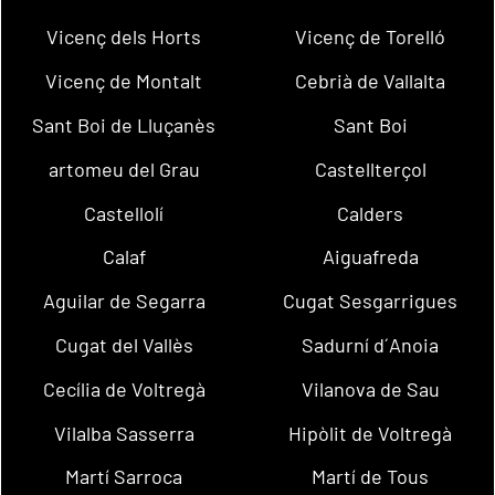
Vicenç dels Horts
Vicenç de Torelló
Vicenç de Montalt
Cebrià de Vallalta
Sant Boi de Lluçanès
Sant Boi
artomeu del Grau
Castellterçol
Castellolí
Calders
Calaf
Aiguafreda
Aguilar de Segarra
Cugat Sesgarrigues
Cugat del Vallès
Sadurní d´Anoia
Cecília de Voltregà
Vilanova de Sau
Vilalba Sasserra
Hipòlit de Voltregà
Martí Sarroca
Martí de Tous