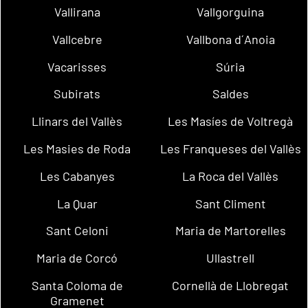
Vallirana
Vallgorguina
Vallcebre
Vallbona d´Anoia
Vacarisses
Súria
Subirats
Saldes
Llinars del Vallès
Les Masíes de Voltregà
Les Masies de Roda
Les Franqueses del Vallès
Les Cabanyes
La Roca del Vallès
La Quar
Sant Climent
Sant Celoni
Maria de Martorelles
Maria de Corcó
Ullastrell
Santa Coloma de
Cornellà de Llobregat
Gramenet