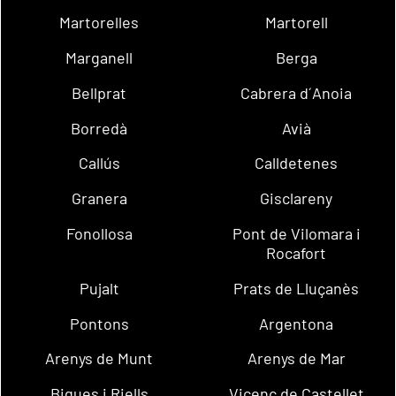
Martorelles
Martorell
Marganell
Berga
Bellprat
Cabrera d´Anoia
Borredà
Avià
Callús
Calldetenes
Granera
Gisclareny
Fonollosa
Pont de Vilomara i
Rocafort
Pujalt
Prats de Lluçanès
Pontons
Argentona
Arenys de Munt
Arenys de Mar
Bigues i Riells
Vicenç de Castellet