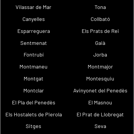
Vilassar de Mar
Tona
Canyelles
Collbató
Esparreguera
Els Prats de Rei
Sentmenat
Gaià
Fontrubí
Jorba
Montmaneu
Montmajor
Montgat
Montesquiu
Montclar
Avinyonet del Penedès
El Pla del Penedès
El Masnou
Els Hostalets de Pierola
El Prat de Llobregat
Sitges
Seva