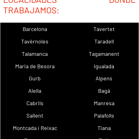
TRABAJAMOS:
Barcelona
Tavertet
Tavèrnoles
Taradell
Talamanca
Tagamanent
Maria de Besora
Igualada
Gurb
Alpens
Alella
Bagà
Cabrils
Manresa
Sallent
Palafolls
Montcada i Reixac
Tiana