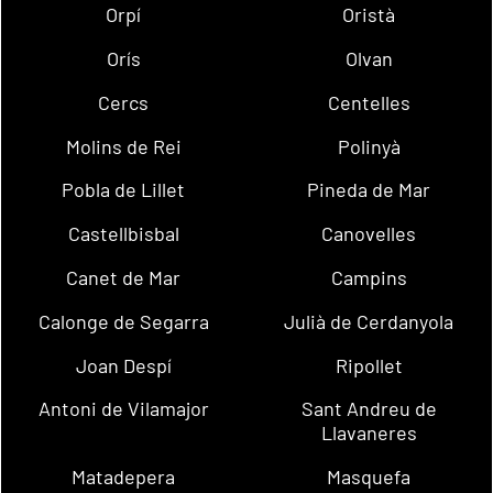
Orpí
Oristà
Orís
Olvan
Cercs
Centelles
Molins de Rei
Polinyà
Pobla de Lillet
Pineda de Mar
Castellbisbal
Canovelles
Canet de Mar
Campins
Calonge de Segarra
Julià de Cerdanyola
Joan Despí
Ripollet
Antoni de Vilamajor
Sant Andreu de
Llavaneres
Matadepera
Masquefa