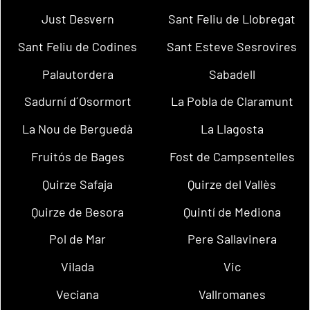
Just Desvern
Sant Feliu de Llobregat
Sant Feliu de Codines
Sant Esteve Sesrovires
Palautordera
Sabadell
Sadurní d´Osormort
La Pobla de Claramunt
La Nou de Berguedà
La Llagosta
Fruitós de Bages
Fost de Campsentelles
Quirze Safaja
Quirze del Vallès
Quirze de Besora
Quintí de Mediona
Pol de Mar
Pere Sallavinera
Vilada
Vic
Veciana
Vallromanes