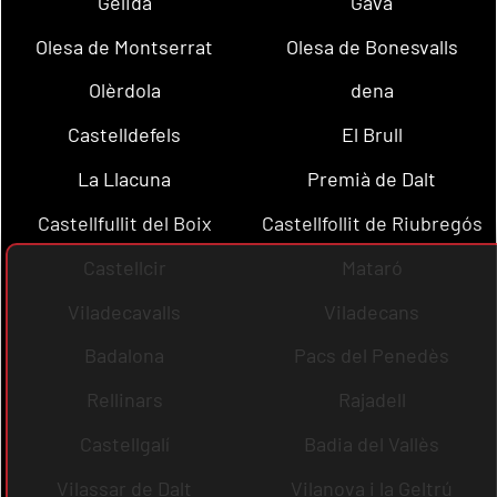
Gelida
Gavà
Olesa de Montserrat
Olesa de Bonesvalls
Olèrdola
dena
Castelldefels
El Brull
La Llacuna
Premià de Dalt
Castellfullit del Boix
Castellfollit de Riubregós
Castellcir
Mataró
Viladecavalls
Viladecans
Badalona
Pacs del Penedès
Rellinars
Rajadell
Castellgalí
Badia del Vallès
Vilassar de Dalt
Vilanova i la Geltrú