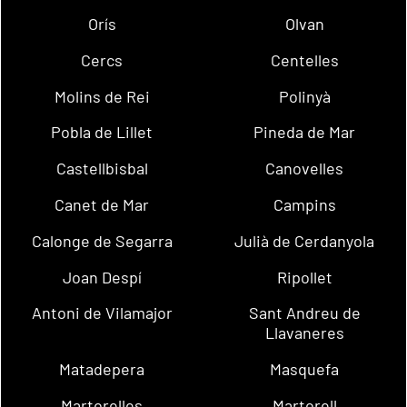
Orís
Olvan
Cercs
Centelles
Molins de Rei
Polinyà
Pobla de Lillet
Pineda de Mar
Castellbisbal
Canovelles
Canet de Mar
Campins
Calonge de Segarra
Julià de Cerdanyola
Joan Despí
Ripollet
Antoni de Vilamajor
Sant Andreu de
Llavaneres
Matadepera
Masquefa
Martorelles
Martorell