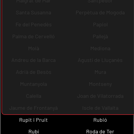
Malgrat de Mar
Santpedor
Santa Susanna
Perpètua de Mogoda
Fe del Penedès
Papiol
Palma de Cervelló
Pallejà
Moià
Mediona
Andreu de la Barca
Agustí de Lluçanès
Adrià de Besòs
Mura
Muntanyola
Montseny
Calella
Joan de Vilatorrada
Jaume de Frontanyà
Iscle de Vallalta
Rupit i Pruit
Rubió
Rubí
Roda de Ter