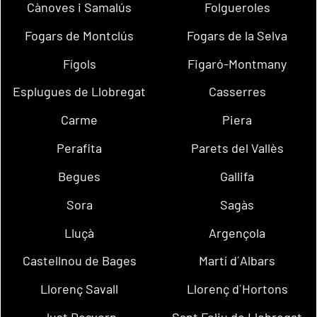
Cànoves i Samalús
Folgueroles
Fogars de Montclús
Fogars de la Selva
Fígols
Figaró-Montmany
Esplugues de Llobregat
Casserres
Carme
Piera
Perafita
Parets del Vallès
Begues
Gallifa
Sora
Sagàs
Lluçà
Argençola
Castellnou de Bages
Martí d´Albars
Llorenç Savall
Llorenç d´Hortons
Just Desvern
Sant Feliu de Llobregat