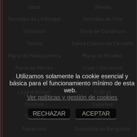
Olost
Olivella
Torrelles de Llobregat
Torrelles de Foix
Torrelavit
Torre de Claramunt
Torelló
Santa Coloma de Cervelló
Maria de Palautordera
Maria de Miralles
Maria de Merlès
Viver i Serrateix
Utilizamos solamente la cookie esencial y
Vilobí del Penedès
Lliçà de Vall
básica para el funcionamiento mínimo de esta
web.
Lliçà d´Amunt
El Bruc
Ver políticas y gestión de cookies
Dosrius
Cubelles
RECHAZAR
ACEPTAR
Tordera
Abrera
Navarcles
Guardiola de Berguedà