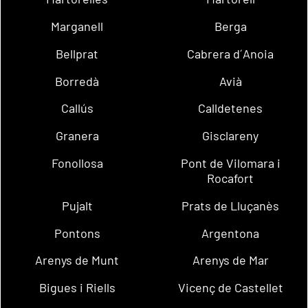
Marganell
Berga
Bellprat
Cabrera d´Anoia
Borredà
Avià
Callús
Calldetenes
Granera
Gisclareny
Fonollosa
Pont de Vilomara i
Rocafort
Pujalt
Prats de Lluçanès
Pontons
Argentona
Arenys de Munt
Arenys de Mar
Bigues i Riells
Vicenç de Castellet