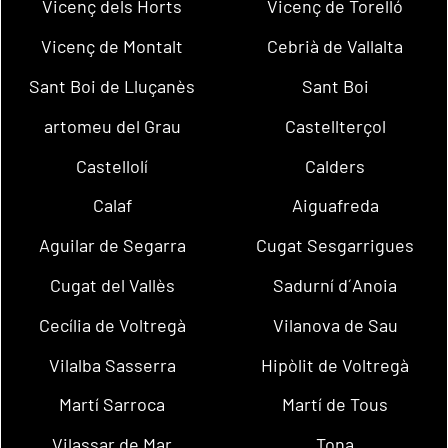
Vicenç dels Horts
Vicenç de Torelló
Vicenç de Montalt
Cebrià de Vallalta
Sant Boi de Lluçanès
Sant Boi
artomeu del Grau
Castellterçol
Castellolí
Calders
Calaf
Aiguafreda
Aguilar de Segarra
Cugat Sesgarrigues
Cugat del Vallès
Sadurní d´Anoia
Cecília de Voltregà
Vilanova de Sau
Vilalba Sasserra
Hipòlit de Voltregà
Martí Sarroca
Martí de Tous
Vilassar de Mar
Tona