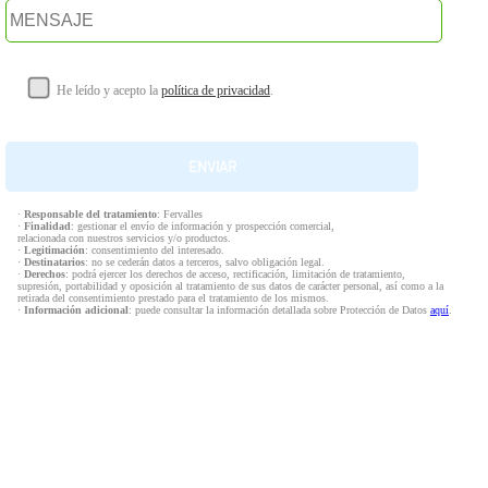
He leído y acepto la
política de privacidad
.
·
Responsable del tratamiento
: Fervalles
·
Finalidad
: gestionar el envío de información y prospección comercial,
relacionada con nuestros servicios y/o productos.
·
Legitimación
: consentimiento del interesado.
·
Destinatarios
: no se cederán datos a terceros, salvo obligación legal.
·
Derechos
: podrá ejercer los derechos de acceso, rectificación, limitación de tratamiento,
supresión, portabilidad y oposición al tratamiento de sus datos de carácter personal, así como a la
retirada del consentimiento prestado para el tratamiento de los mismos.
·
Información adicional
: puede consultar la información detallada sobre Protección de Datos
aquí
.