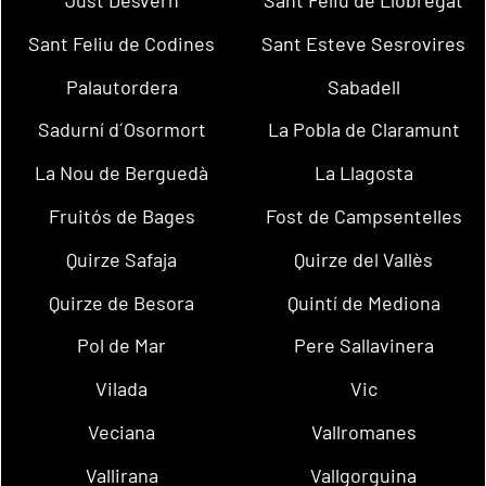
Sant Feliu de Codines
Sant Esteve Sesrovires
Palautordera
Sabadell
Sadurní d´Osormort
La Pobla de Claramunt
La Nou de Berguedà
La Llagosta
Fruitós de Bages
Fost de Campsentelles
Quirze Safaja
Quirze del Vallès
Quirze de Besora
Quintí de Mediona
Pol de Mar
Pere Sallavinera
Vilada
Vic
Veciana
Vallromanes
Vallirana
Vallgorguina