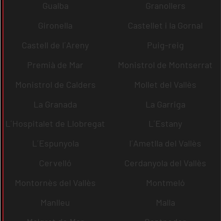
Gualba
Granollers
Gironella
Castellet i la Gornal
Castell de l´Areny
Puig-reig
Premià de Mar
Monistrol de Montserrat
Monistrol de Calders
Mollet del Vallès
La Granada
La Garriga
L´Hospitalet de Llobregat
L´Estany
L´Espunyola
l´Ametlla del Vallès
Cervelló
Cerdanyola del Vallès
Montornès del Vallès
Montmeló
Manlleu
Malla