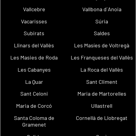
Vallcebre
Vallbona d´Anoia
Vacarisses
Súria
Subirats
Saldes
Llinars del Vallès
Les Masíes de Voltregà
Les Masies de Roda
Les Franqueses del Vallès
Les Cabanyes
La Roca del Vallès
La Quar
Sant Climent
Sant Celoni
Maria de Martorelles
Maria de Corcó
Ullastrell
Santa Coloma de
Cornellà de Llobregat
Gramenet