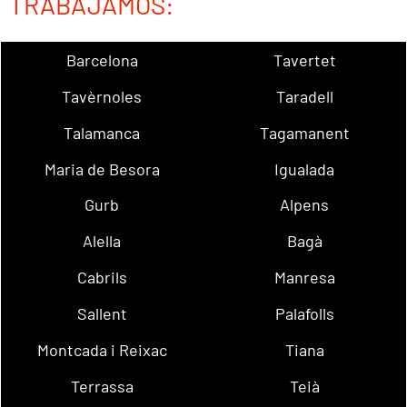
TRABAJAMOS:
Barcelona
Tavertet
Tavèrnoles
Taradell
Talamanca
Tagamanent
Maria de Besora
Igualada
Gurb
Alpens
Alella
Bagà
Cabrils
Manresa
Sallent
Palafolls
Montcada i Reixac
Tiana
Terrassa
Teià