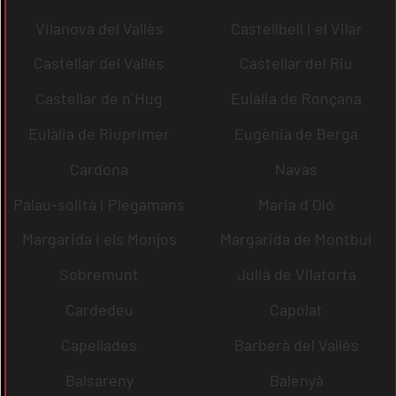
Vilanova del Vallès
Castellbell i el Vilar
Castellar del Vallès
Castellar del Riu
Castellar de n´Hug
Eulàlia de Ronçana
Eulàlia de Riuprimer
Eugènia de Berga
Cardona
Navas
Palau-solità i Plegamans
Maria d´Oló
Margarida i els Monjos
Margarida de Montbui
Sobremunt
Julià de Vilatorta
Cardedeu
Capolat
Capellades
Barberà del Vallès
Balsareny
Balenyà