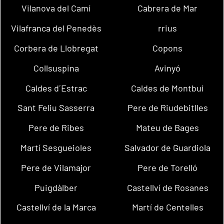
Vilanova del Camí
Cabrera de Mar
Vilafranca del Penedès
rrius
Corbera de Llobregat
Copons
Collsuspina
Avinyó
Caldes d´Estrac
Caldes de Montbui
Sant Feliu Sasserra
Pere de Riudebitlles
Pere de Ribes
Mateu de Bages
Martí Sesgueioles
Salvador de Guardiola
Pere de Vilamajor
Pere de Torelló
Puigdàlber
Castellví de Rosanes
Castellví de la Marca
Martí de Centelles