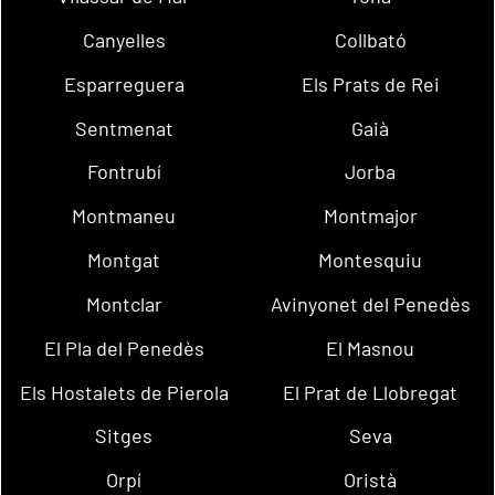
Canyelles
Collbató
Esparreguera
Els Prats de Rei
Sentmenat
Gaià
Fontrubí
Jorba
Montmaneu
Montmajor
Montgat
Montesquiu
Montclar
Avinyonet del Penedès
El Pla del Penedès
El Masnou
Els Hostalets de Pierola
El Prat de Llobregat
Sitges
Seva
Orpí
Oristà