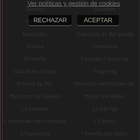
Ver políticas y gestión de cookies
Dosrius
Cubelles
RECHAZAR
ACEPTAR
Tordera
Abrera
Navarcles
Guardiola de Berguedà
Gualba
Granollers
Gironella
Castellet i la Gornal
Castell de l´Areny
Puig-reig
Premià de Mar
Monistrol de Montserrat
Monistrol de Calders
Mollet del Vallès
La Granada
La Garriga
L´Hospitalet de Llobregat
L´Estany
L´Espunyola
l´Ametlla del Vallès