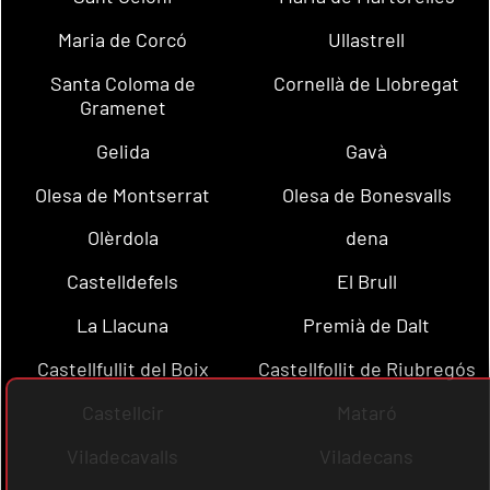
Maria de Corcó
Ullastrell
Santa Coloma de
Cornellà de Llobregat
Gramenet
Gelida
Gavà
Olesa de Montserrat
Olesa de Bonesvalls
Olèrdola
dena
Castelldefels
El Brull
La Llacuna
Premià de Dalt
Castellfullit del Boix
Castellfollit de Riubregós
Castellcir
Mataró
Viladecavalls
Viladecans