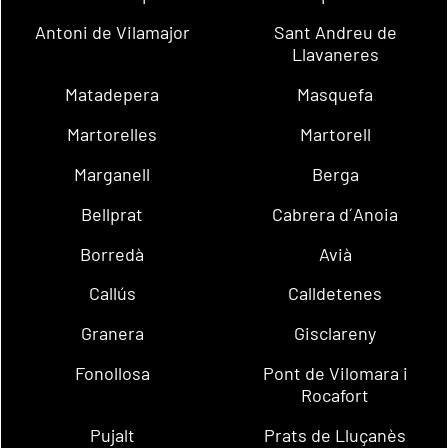
Antoni de Vilamajor
Sant Andreu de
Llavaneres
Matadepera
Masquefa
Martorelles
Martorell
Marganell
Berga
Bellprat
Cabrera d´Anoia
Borredà
Avià
Callús
Calldetenes
Granera
Gisclareny
Fonollosa
Pont de Vilomara i
Rocafort
Pujalt
Prats de Lluçanès