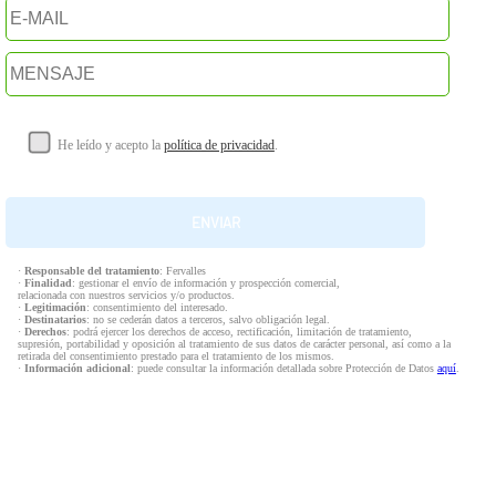
He leído y acepto la
política de privacidad
.
·
Responsable del tratamiento
: Fervalles
·
Finalidad
: gestionar el envío de información y prospección comercial,
relacionada con nuestros servicios y/o productos.
·
Legitimación
: consentimiento del interesado.
·
Destinatarios
: no se cederán datos a terceros, salvo obligación legal.
·
Derechos
: podrá ejercer los derechos de acceso, rectificación, limitación de tratamiento,
supresión, portabilidad y oposición al tratamiento de sus datos de carácter personal, así como a la
retirada del consentimiento prestado para el tratamiento de los mismos.
·
Información adicional
: puede consultar la información detallada sobre Protección de Datos
aquí
.