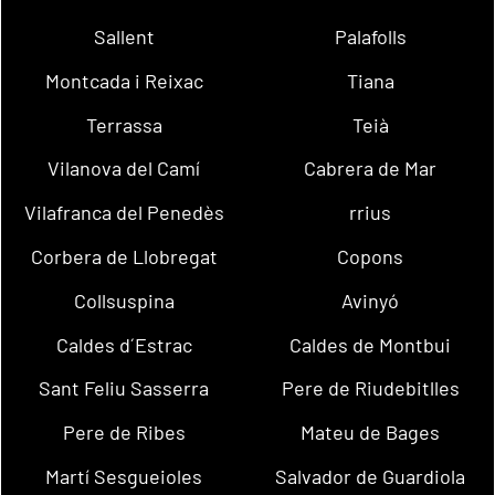
Sallent
Palafolls
Montcada i Reixac
Tiana
Terrassa
Teià
Vilanova del Camí
Cabrera de Mar
Vilafranca del Penedès
rrius
Corbera de Llobregat
Copons
Collsuspina
Avinyó
Caldes d´Estrac
Caldes de Montbui
Sant Feliu Sasserra
Pere de Riudebitlles
Pere de Ribes
Mateu de Bages
Martí Sesgueioles
Salvador de Guardiola