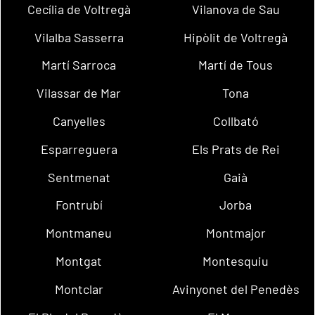
Cecília de Voltregà
Vilanova de Sau
Vilalba Sasserra
Hipòlit de Voltregà
Martí Sarroca
Martí de Tous
Vilassar de Mar
Tona
Canyelles
Collbató
Esparreguera
Els Prats de Rei
Sentmenat
Gaià
Fontrubí
Jorba
Montmaneu
Montmajor
Montgat
Montesquiu
Montclar
Avinyonet del Penedès