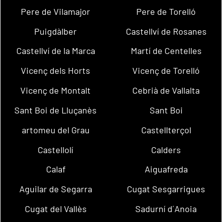
Pere de Vilamajor
Pere de Torelló
Puigdàlber
Castellví de Rosanes
Castellví de la Marca
Martí de Centelles
Vicenç dels Horts
Vicenç de Torelló
Vicenç de Montalt
Cebrià de Vallalta
Sant Boi de Lluçanès
Sant Boi
artomeu del Grau
Castellterçol
Castellolí
Calders
Calaf
Aiguafreda
Aguilar de Segarra
Cugat Sesgarrigues
Cugat del Vallès
Sadurní d´Anoia