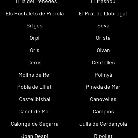
El Pla del Penedès
El Masnou
Els Hostalets de Pierola
El Prat de Llobregat
Sitges
Seva
Orpí
Oristà
Orís
Olvan
Cercs
Centelles
Molins de Rei
Polinyà
Pobla de Lillet
Pineda de Mar
Castellbisbal
Canovelles
Canet de Mar
Campins
Calonge de Segarra
Julià de Cerdanyola
Joan Despí
Ripollet