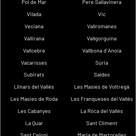
Pol de Mar
Pere Sallavinera
Vilada
Vic
Veciana
Vallromanes
Vallirana
Vallgorguina
Vallcebre
Vallbona d´Anoia
Vacarisses
Súria
Subirats
Saldes
Llinars del Vallès
Les Masíes de Voltregà
Les Masies de Roda
Les Franqueses del Vallès
Les Cabanyes
La Roca del Vallès
La Quar
Sant Climent
Sant Celoni
Maria de Martorelles