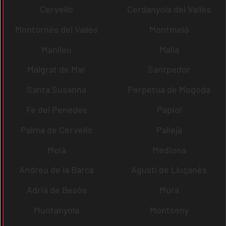
Cervelló
Cerdanyola del Vallès
Montornès del Vallès
Montmeló
Manlleu
Malla
Malgrat de Mar
Santpedor
Santa Susanna
Perpètua de Mogoda
Fe del Penedès
Papiol
Palma de Cervelló
Pallejà
Moià
Mediona
Andreu de la Barca
Agustí de Lluçanès
Adrià de Besòs
Mura
Muntanyola
Montseny