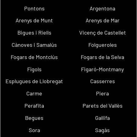
Pontons
Argentona
Arenys de Munt
Arenys de Mar
Bigues i Riells
Vicenç de Castellet
Cànoves i Samalús
Folgueroles
Fogars de Montclús
Fogars de la Selva
Fígols
Figaró-Montmany
Esplugues de Llobregat
Casserres
Carme
Piera
Perafita
Parets del Vallès
Begues
Gallifa
Sora
Sagàs