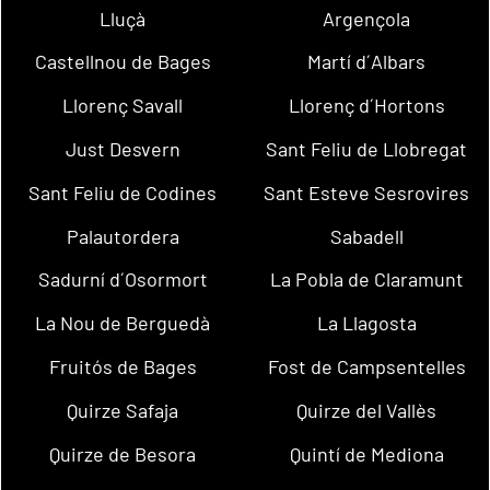
Lluçà
Argençola
Castellnou de Bages
Martí d´Albars
Llorenç Savall
Llorenç d´Hortons
Just Desvern
Sant Feliu de Llobregat
Sant Feliu de Codines
Sant Esteve Sesrovires
Palautordera
Sabadell
Sadurní d´Osormort
La Pobla de Claramunt
La Nou de Berguedà
La Llagosta
Fruitós de Bages
Fost de Campsentelles
Quirze Safaja
Quirze del Vallès
Quirze de Besora
Quintí de Mediona