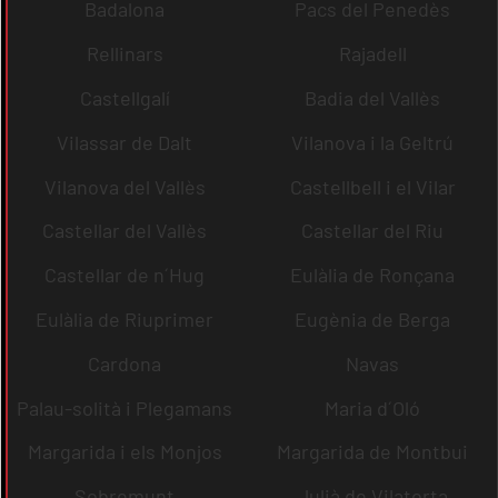
Badalona
Pacs del Penedès
Rellinars
Rajadell
Castellgalí
Badia del Vallès
Vilassar de Dalt
Vilanova i la Geltrú
Vilanova del Vallès
Castellbell i el Vilar
Castellar del Vallès
Castellar del Riu
Castellar de n´Hug
Eulàlia de Ronçana
Eulàlia de Riuprimer
Eugènia de Berga
Cardona
Navas
Palau-solità i Plegamans
Maria d´Oló
Margarida i els Monjos
Margarida de Montbui
Sobremunt
Julià de Vilatorta