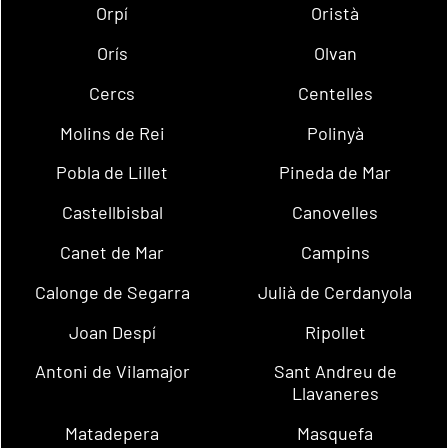
Orpí
Oristà
Orís
Olvan
Cercs
Centelles
Molins de Rei
Polinyà
Pobla de Lillet
Pineda de Mar
Castellbisbal
Canovelles
Canet de Mar
Campins
Calonge de Segarra
Julià de Cerdanyola
Joan Despí
Ripollet
Antoni de Vilamajor
Sant Andreu de
Llavaneres
Matadepera
Masquefa