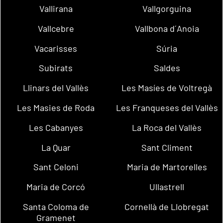
Vallirana
Vallgorguina
Vallcebre
Vallbona d´Anoia
Vacarisses
Súria
Subirats
Saldes
Llinars del Vallès
Les Masíes de Voltregà
Les Masies de Roda
Les Franqueses del Vallès
Les Cabanyes
La Roca del Vallès
La Quar
Sant Climent
Sant Celoni
Maria de Martorelles
Maria de Corcó
Ullastrell
Santa Coloma de
Cornellà de Llobregat
Gramenet