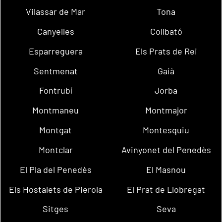
Vilassar de Mar
Tona
Canyelles
Collbató
Esparreguera
Els Prats de Rei
Sentmenat
Gaià
Fontrubí
Jorba
Montmaneu
Montmajor
Montgat
Montesquiu
Montclar
Avinyonet del Penedès
El Pla del Penedès
El Masnou
Els Hostalets de Pierola
El Prat de Llobregat
Sitges
Seva