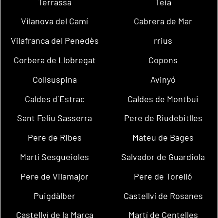
Terrassa
Teià
Vilanova del Camí
Cabrera de Mar
Vilafranca del Penedès
rrius
Corbera de Llobregat
Copons
Collsuspina
Avinyó
Caldes d´Estrac
Caldes de Montbui
Sant Feliu Sasserra
Pere de Riudebitlles
Pere de Ribes
Mateu de Bages
Martí Sesgueioles
Salvador de Guardiola
Pere de Vilamajor
Pere de Torelló
Puigdàlber
Castellví de Rosanes
Castellví de la Marca
Martí de Centelles