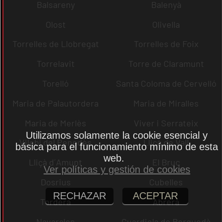
Balsareny
Balenyà
Olost
Olivella
Torrelles de Llobregat
Torrelles de Foix
Torrelavit
Torre de Claramunt
Torelló
Santa Coloma de Cervelló
Maria de Palautordera
Maria de Miralles
Maria de Merlès
Viver i Serrateix
Utilizamos solamente la cookie esencial y
Vilobí del Penedès
Lliçà de Vall
básica para el funcionamiento mínimo de esta
web.
Lliçà d´Amunt
El Bruc
Ver políticas y gestión de cookies
Dosrius
Cubelles
RECHAZAR
ACEPTAR
Tordera
Abrera
Navarcles
Guardiola de Berguedà