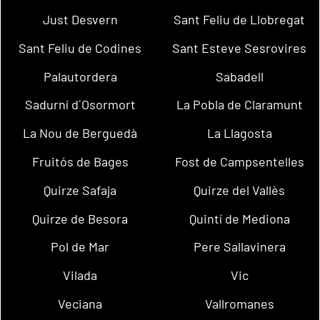
Just Desvern
Sant Feliu de Llobregat
Sant Feliu de Codines
Sant Esteve Sesrovires
Palautordera
Sabadell
Sadurní d´Osormort
La Pobla de Claramunt
La Nou de Berguedà
La Llagosta
Fruitós de Bages
Fost de Campsentelles
Quirze Safaja
Quirze del Vallès
Quirze de Besora
Quintí de Mediona
Pol de Mar
Pere Sallavinera
Vilada
Vic
Veciana
Vallromanes