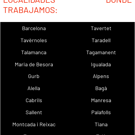
TRABAJAMOS:
Barcelona
Tavertet
Tavèrnoles
Taradell
Talamanca
Tagamanent
Maria de Besora
Igualada
Gurb
Alpens
Alella
Bagà
Cabrils
Manresa
Sallent
Palafolls
Montcada i Reixac
Tiana