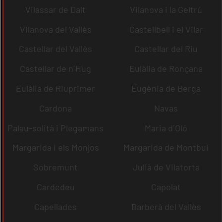
Vilassar de Dalt
Vilanova i la Geltrú
Vilanova del Vallès
Castellbell i el Vilar
Castellar del Vallès
Castellar del Riu
Castellar de n´Hug
Eulàlia de Ronçana
Eulàlia de Riuprimer
Eugènia de Berga
Cardona
Navas
Palau-solità i Plegamans
Maria d´Oló
Margarida i els Monjos
Margarida de Montbui
Sobremunt
Julià de Vilatorta
Cardedeu
Capolat
Capellades
Barberà del Vallès