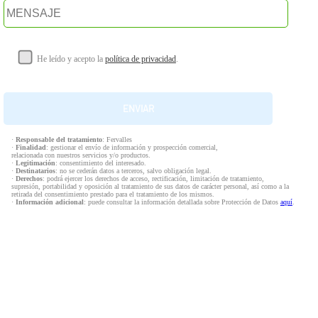
He leído y acepto la
política de privacidad
.
·
Responsable del tratamiento
: Fervalles
·
Finalidad
: gestionar el envío de información y prospección comercial,
relacionada con nuestros servicios y/o productos.
·
Legitimación
: consentimiento del interesado.
·
Destinatarios
: no se cederán datos a terceros, salvo obligación legal.
·
Derechos
: podrá ejercer los derechos de acceso, rectificación, limitación de tratamiento,
supresión, portabilidad y oposición al tratamiento de sus datos de carácter personal, así como a la
retirada del consentimiento prestado para el tratamiento de los mismos.
·
Información adicional
: puede consultar la información detallada sobre Protección de Datos
aquí
.