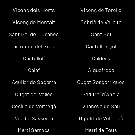
Vicenç dels Horts
Vicenç de Torelló
Vicenç de Montalt
Cebrià de Vallalta
Sant Boi de Lluçanès
Sant Boi
artomeu del Grau
Castellterçol
Castellolí
Calders
Calaf
Aiguafreda
Aguilar de Segarra
Cugat Sesgarrigues
Cugat del Vallès
Sadurní d´Anoia
Cecília de Voltregà
Vilanova de Sau
Vilalba Sasserra
Hipòlit de Voltregà
Martí Sarroca
Martí de Tous