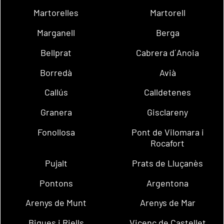
Martorelles
Martorell
Marganell
Berga
Bellprat
Cabrera d´Anoia
Borredà
Avià
Callús
Calldetenes
Granera
Gisclareny
Fonollosa
Pont de Vilomara i
Rocafort
Pujalt
Prats de Lluçanès
Pontons
Argentona
Arenys de Munt
Arenys de Mar
Bigues i Riells
Vicenç de Castellet