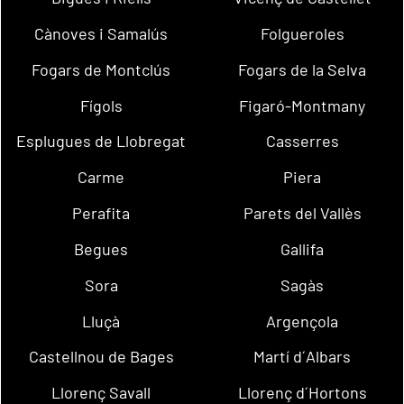
Cànoves i Samalús
Folgueroles
Fogars de Montclús
Fogars de la Selva
Fígols
Figaró-Montmany
Esplugues de Llobregat
Casserres
Carme
Piera
Perafita
Parets del Vallès
Begues
Gallifa
Sora
Sagàs
Lluçà
Argençola
Castellnou de Bages
Martí d´Albars
Llorenç Savall
Llorenç d´Hortons