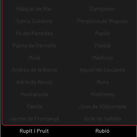
Malgrat de Mar
Santpedor
Santa Susanna
Perpètua de Mogoda
Fe del Penedès
Papiol
Palma de Cervelló
Pallejà
Moià
Mediona
Andreu de la Barca
Agustí de Lluçanès
Adrià de Besòs
Mura
Muntanyola
Montseny
Calella
Joan de Vilatorrada
Jaume de Frontanyà
Iscle de Vallalta
Rupit i Pruit
Rubió