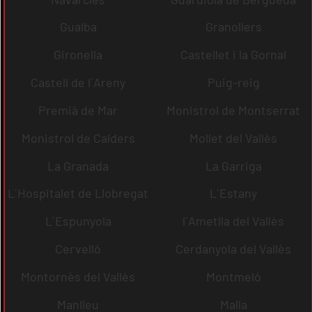
Gualba
Granollers
Gironella
Castellet i la Gornal
Castell de l´Areny
Puig-reig
Premià de Mar
Monistrol de Montserrat
Monistrol de Calders
Mollet del Vallès
La Granada
La Garriga
L´Hospitalet de Llobregat
L´Estany
L´Espunyola
l´Ametlla del Vallès
Cervelló
Cerdanyola del Vallès
Montornès del Vallès
Montmeló
Manlleu
Malla