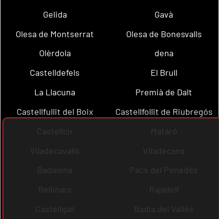
Gelida
Gavà
Olesa de Montserrat
Olesa de Bonesvalls
Olèrdola
dena
Castelldefels
El Brull
La Llacuna
Premià de Dalt
Castellfullit del Boix
Castellfollit de Riubregós
Castellcir
Mataró
Viladecavalls
Viladecans
Badalona
Pacs del Penedès
Rellinars
Rajadell
Castellgalí
Badia del Vallès